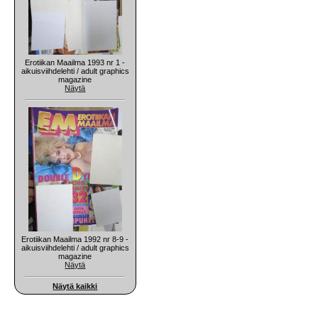
Erotiikan Maailma 1993 nr 1 -
aikuisviihdelehti / adult graphics
magazine
Näytä
Erotiikan Maailma 1992 nr 8-9 -
aikuisviihdelehti / adult graphics
magazine
Näytä
Näytä kaikki