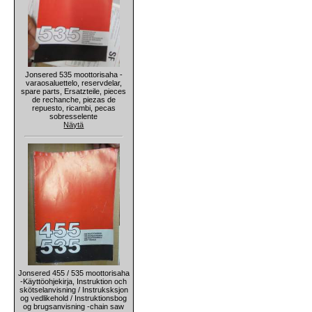
Jonsered 535 moottorisaha -
varaosaluettelo, reservdelar,
spare parts, Ersatzteile, pieces
de rechanche, piezas de
repuesto, ricambi, pecas
sobresselente
Näytä
Jonsered 455 / 535 moottorisaha
-Käyttöohjekirja, Instruktion och
skötselanvisning / Instruksksjon
og vedlikehold / Instruktionsbog
og brugsanvisning -chain saw