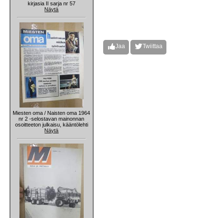
kirjasia II sarja nr 57
Näytä
Jaa
Twiittaa
Miesten oma / Naisten oma 1964
nr 2 -selostavan mainonnan
osoitteeton julkaisu, kääntölehti
Näytä