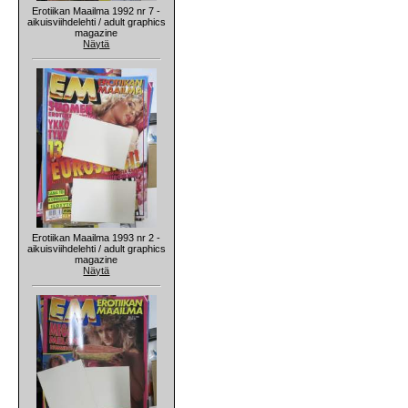
Erotiikan Maailma 1992 nr 7 -
aikuisviihdelehti / adult graphics
magazine
Näytä
Erotiikan Maailma 1993 nr 2 -
aikuisviihdelehti / adult graphics
magazine
Näytä