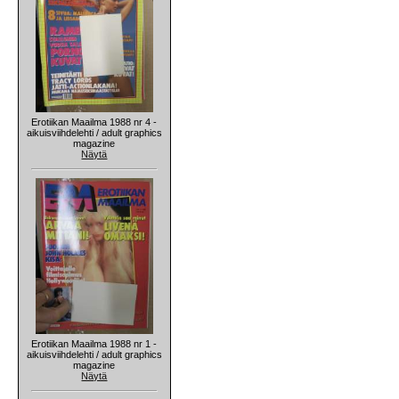
Erotiikan Maailma 1988 nr 4 -
aikuisviihdelehti / adult graphics
magazine
Näytä
Erotiikan Maailma 1988 nr 1 -
aikuisviihdelehti / adult graphics
magazine
Näytä