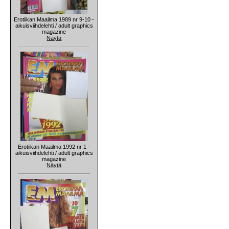
Erotiikan Maailma 1989 nr 9-10 -
aikuisviihdelehti / adult graphics
magazine
Näytä
Erotiikan Maailma 1992 nr 1 -
aikuisviihdelehti / adult graphics
magazine
Näytä