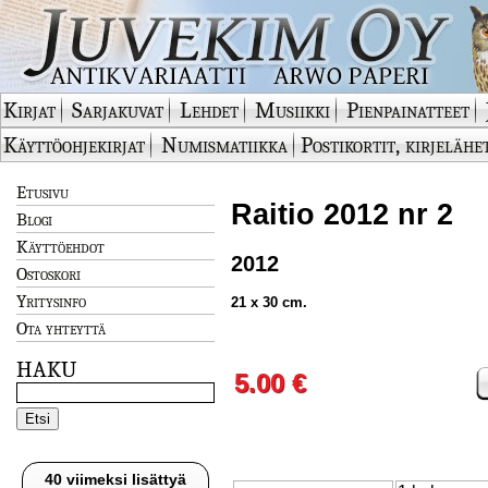
Kirjat
Sarjakuvat
Lehdet
Musiikki
Pienpainatteet
Käyttöohjekirjat
Numismatiikka
Postikortit, kirjelähe
Etusivu
Raitio 2012 nr 2
Blogi
Käyttöehdot
2012
Ostoskori
Yritysinfo
21 x 30 cm.
Ota yhteyttä
HAKU
5.00 €
40 viimeksi lisättyä