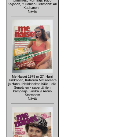
pirtumies, Murhaaja Toivo
Koljonen, "Suomen Eichmann" Ari
Kauhanen...
Näytä
Me Naiset 1979 nr 27, Harri
Tirkkonen, Katariina Metsovaara
ja Hannu Heikinheimo häät, Leila
Seppänen - supertähtien
kampaaja, Sirkka ja Aarno
Stormbom
Näytä