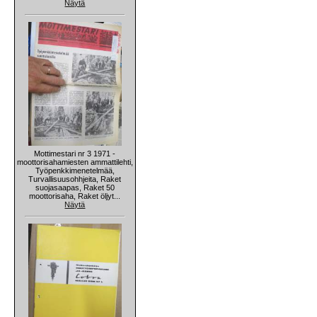
Näytä
Mottimestari nr 3 1971 -
moottorisahamiesten ammattilehti,
Työpenkkimenetelmää,
Turvallisuusohhjeita, Raket
suojasaapas, Raket 50
moottorisaha, Raket öljyt...
Näytä