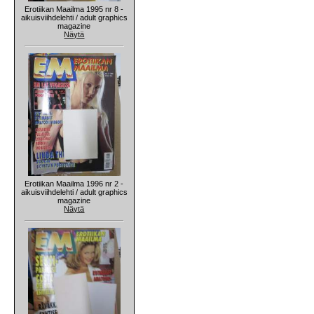
Erotiikan Maailma 1995 nr 8 -
aikuisviihdelehti / adult graphics
magazine
Näytä
Erotiikan Maailma 1996 nr 2 -
aikuisviihdelehti / adult graphics
magazine
Näytä