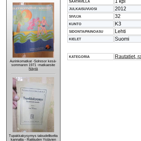
1 kpl
SAATAVILLA
2012
JULKAISUVUOSI
32
SIVUJA
K3
KUNTO
Lehti
SIDONTA/PAINOASU
Suomi
KIELET
Rautatiet, r
KATEGORIA
Aurinkomatkat -Solresor kesä-
sommaren 1971 -matkaesite
Näytä
Tupakkakysymys taloudelliselta
kannalta - Raittiuden Ystävien