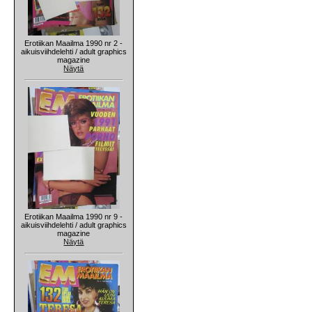
Erotiikan Maailma 1990 nr 2 -
aikuisviihdelehti / adult graphics
magazine
Näytä
Erotiikan Maailma 1990 nr 9 -
aikuisviihdelehti / adult graphics
magazine
Näytä