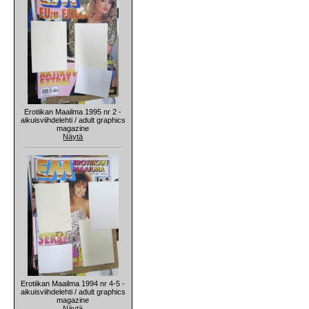
Erotiikan Maailma 1995 nr 2 -
aikuisviihdelehti / adult graphics
magazine
Näytä
Erotiikan Maailma 1994 nr 4-5 -
aikuisviihdelehti / adult graphics
magazine
Näytä