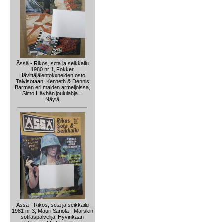
Ässä - Rikos, sota ja seikkailu
1980 nr 1, Fokker
Hävittäjälentokoneiden osto
Talvisotaan, Kenneth & Dennis
Barman eri maiden armeijoissa,
Simo Häyhän joululahja...
Näytä
Ässä - Rikos, sota ja seikkailu
1981 nr 3, Mauri Sariola - Marskin
sotilaspalvelija, Hyvinkään