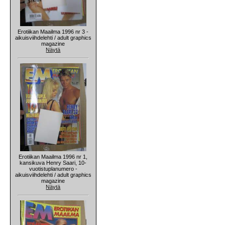
Erotiikan Maailma 1996 nr 3 -
aikuisviihdelehti / adult graphics
magazine
Näytä
Erotiikan Maailma 1996 nr 1,
kansikuva Henry Saari, 10-
vuotistuplanumero -
aikuisviihdelehti / adult graphics
magazine
Näytä