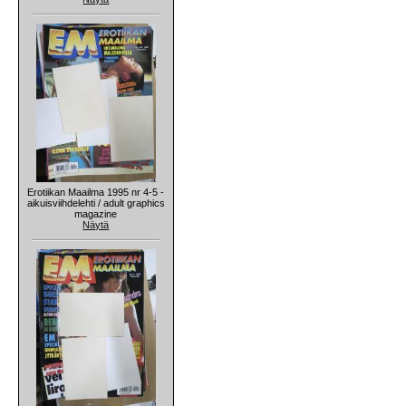
Erotiikan Maailma 1995 nr 4-5 -
aikuisviihdelehti / adult graphics
magazine
Näytä