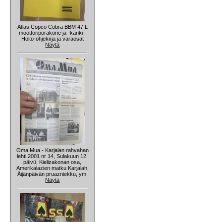
Atlas Copco Cobra BBM 47 L
moottoriporakone ja -kanki -
Hoito-ohjekirja ja varaosat
Näytä
Oma Mua - Karjalan rahvahan
lehti 2001 nr 14, Sulakuun 12.
päivü; Kielizakonan osa,
Amerikalazien matku Karjalah,
Äijänpäivän pruazniekku, ym.
Näytä