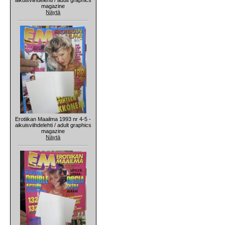
magazine
Näytä
Erotiikan Maailma 1993 nr 4-5 -
aikuisviihdelehti / adult graphics
magazine
Näytä