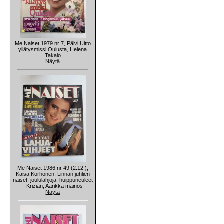
Me Naiset 1979 nr 7, Päivi Uitto
yllätysmissi Oulusta, Helena
Takalo
Näytä
Me Naiset 1986 nr 49 (2.12.),
Kaisa Korhonen, Linnan juhlien
naiset, joululahjoja, huippuneuleet
- Krizian, Aarikka mainos
Näytä