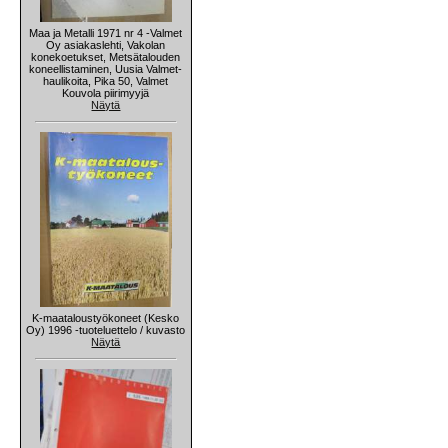
Maa ja Metalli 1971 nr 4 -Valmet
Oy asiakaslehti, Vakolan
konekoetukset, Metsätalouden
koneellistaminen, Uusia Valmet-
haulikoita, Pika 50, Valmet
Kouvola piirimyyjä
Näytä
K-maataloustyökoneet (Kesko
Oy) 1996 -tuoteluettelo / kuvasto
Näytä