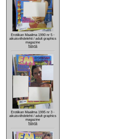
Erotiikan Maailma 1990 nr 5 -
aikuisviihdelehti / adult graphics
magazine
Näytä
Erotiikan Maailma 1995 nr 3 -
aikuisviihdelehti / adult graphics
magazine
Näytä