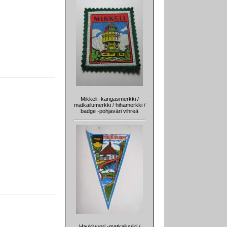
Mikkeli -kangasmerkki /
matkailumerkki / hihamerkki /
badge -pohjaväri vihreä
Haukivuori -matkailuviiri /