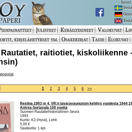
Service
Swed
Germ
Engli
Pienpainatteet
Julisteet
Keräilyesineet
Valokuvat
Lip
ortit, kirjelähetykset ym.
Osakekirjat
Taide
Elokuvat
Rautatiet, raitiotiet, kiskoliikenne 
nsin)
ategoriat
1
2
3
4
5
6
>>
Resiina 1993 nr 4, VR:n tavaravaunuston kehitys vuodesta 1944 19
Antrea-Sortavala 100 vuotta
Suomen Rautatiehistoriallinen Seura
1993
Kunto: K3 (Hyvä), Lehti
5.00 €
Saatavilla: 1 kpl