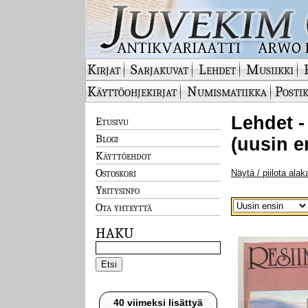
Kirjat
Sarjakuvat
Lehdet
Musiikki
Käyttöohjekirjat
Numismatiikka
Postik
Lehdet - 
Etusivu
Blogi
(uusin e
Käyttöehdot
Ostoskori
Näytä / piilota alak
Yritysinfo
Ota yhteyttä
HAKU
40 viimeksi lisättyä