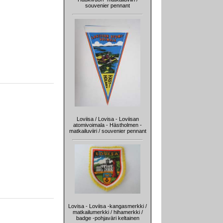
souvenier pennant
Loviisa / Lovisa - Loviisan
atomivoimala - Hästholmen -
matkailuviiri / souvenier pennant
Lovisa - Loviisa -kangasmerkki /
matkailumerkki / hihamerkki /
badge -pohjaväri keltainen