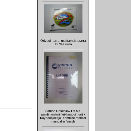
Orivesi -tarra, matkamuistotarra
1970-luvulta
Sampo Rosenlew LH 500
puintimonitori (leikkuupuimuri) -
Käyttöohjekirja -combine monitor
manual in finnish