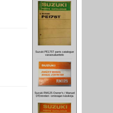
Suzuki PE175T parts catalogue
varaosaluettelo
Suzuki RM125 Owner's / Manuel
D'Entretien -omistajan käsikirja