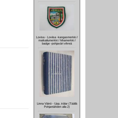
Lovisa - Loviisa -kangasmerkki /
matkailumerkki / hihamerkki /
badge -pohjaväri vihreä
Linna Väinö - Upp, trälar (Täällä
Pohjantähden alla 2)