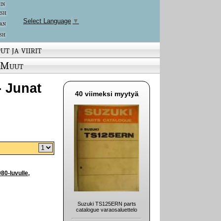
 in
ish
Select Language
▼
an
sh
ut ja viirit
Muut
- Junat
40 viimeksi myytyä
80-luvulle,
Suzuki TS125ERN parts
catalogue varaosaluettelo