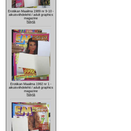
Erotiikan Maailma 1989 nr 9-10 -
aikuisviihdelehti / adult graphics
magazine
Näytä
Erotiikan Maailma 1992 nr 1 -
aikuisviihdelehti / adult graphics
magazine
Näytä