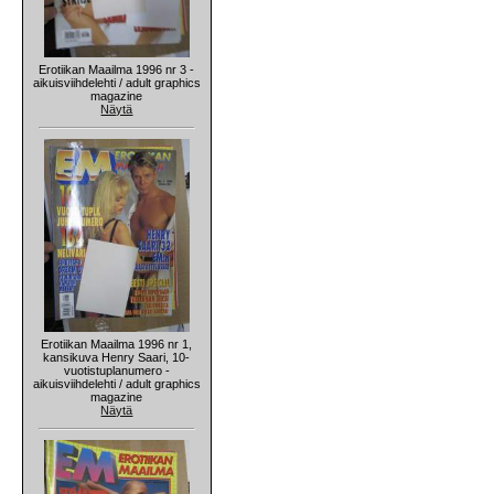
Erotiikan Maailma 1996 nr 3 -
aikuisviihdelehti / adult graphics
magazine
Näytä
Erotiikan Maailma 1996 nr 1,
kansikuva Henry Saari, 10-
vuotistuplanumero -
aikuisviihdelehti / adult graphics
magazine
Näytä