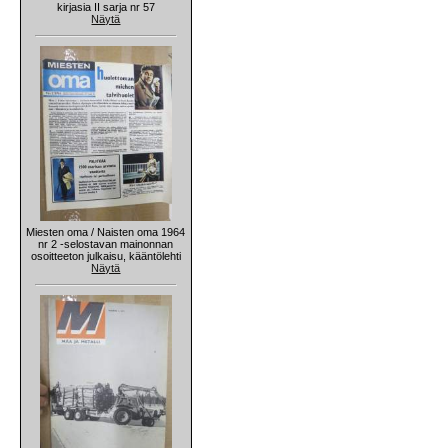
kirjasia II sarja nr 57
Näytä
Miesten oma / Naisten oma 1964
nr 2 -selostavan mainonnan
osoitteeton julkaisu, kääntölehti
Näytä