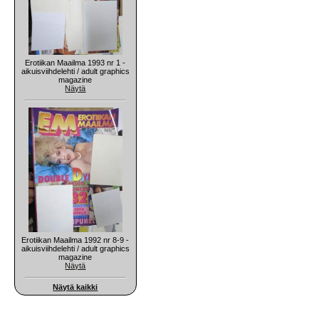
Erotiikan Maailma 1993 nr 1 -
aikuisviihdelehti / adult graphics
magazine
Näytä
Erotiikan Maailma 1992 nr 8-9 -
aikuisviihdelehti / adult graphics
magazine
Näytä
Näytä kaikki