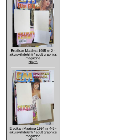
Erotiikan Maailma 1995 nr 2 -
aikuisviihdelehti / adult graphics
magazine
Näytä
Erotiikan Maailma 1994 nr 4-5 -
aikuisviihdelehti / adult graphics
magazine
Näytä