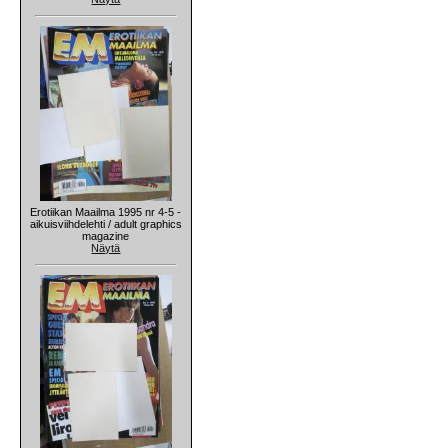
Erotiikan Maailma 1995 nr 4-5 -
aikuisviihdelehti / adult graphics
magazine
Näytä