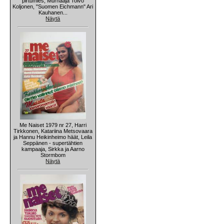
pirtumies, Murhaaja Toivo
Koljonen, "Suomen Eichmann" Ari
Kauhanen...
Näytä
Me Naiset 1979 nr 27, Harri
Tirkkonen, Katariina Metsovaara
ja Hannu Heikinheimo häät, Leila
Seppänen - supertähtien
kampaaja, Sirkka ja Aarno
Stormbom
Näytä