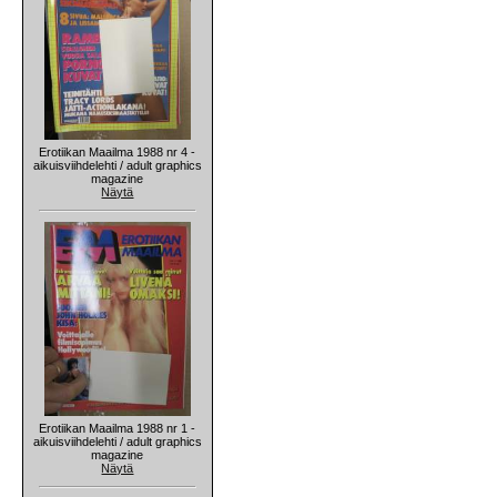
Erotiikan Maailma 1988 nr 4 -
aikuisviihdelehti / adult graphics
magazine
Näytä
Erotiikan Maailma 1988 nr 1 -
aikuisviihdelehti / adult graphics
magazine
Näytä