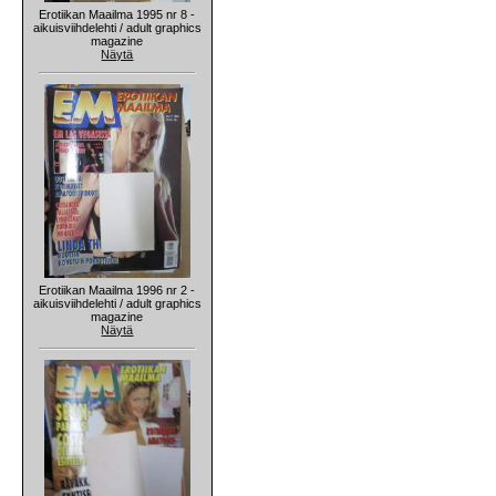
Erotiikan Maailma 1995 nr 8 -
aikuisviihdelehti / adult graphics
magazine
Näytä
Erotiikan Maailma 1996 nr 2 -
aikuisviihdelehti / adult graphics
magazine
Näytä