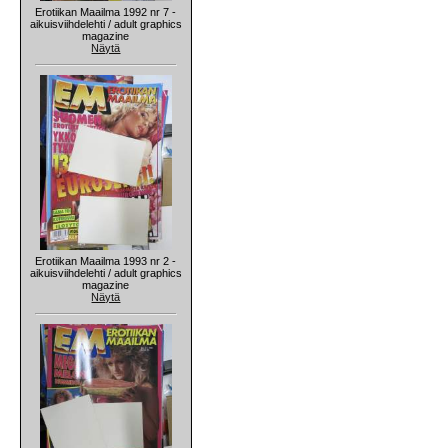
Erotiikan Maailma 1992 nr 7 -
aikuisviihdelehti / adult graphics
magazine
Näytä
Erotiikan Maailma 1993 nr 2 -
aikuisviihdelehti / adult graphics
magazine
Näytä