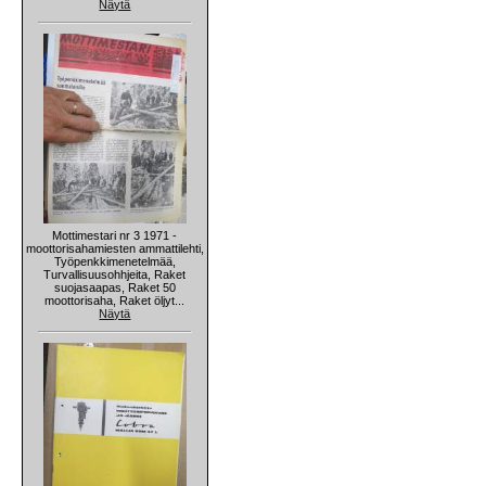
Näytä
Mottimestari nr 3 1971 -
moottorisahamiesten ammattilehti,
Työpenkkimenetelmää,
Turvallisuusohhjeita, Raket
suojasaapas, Raket 50
moottorisaha, Raket öljyt...
Näytä