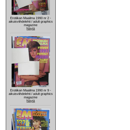
Erotiikan Maailma 1990 nr 2 -
aikuisviihdelehti / adult graphics
magazine
Näytä
Erotiikan Maailma 1990 nr 9 -
aikuisviihdelehti / adult graphics
magazine
Näytä