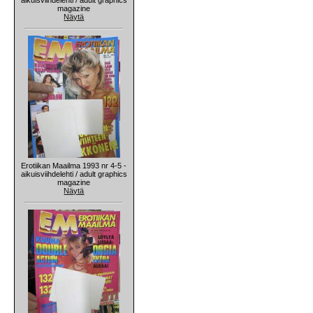
magazine
Näytä
Erotiikan Maailma 1993 nr 4-5 -
aikuisviihdelehti / adult graphics
magazine
Näytä