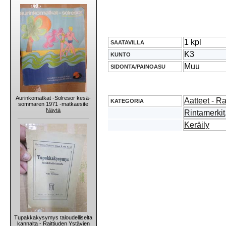
1 kpl
SAATAVILLA
K3
KUNTO
Muu
SIDONTA/PAINOASU
Aurinkomatkat -Solresor kesä-
Aatteet - Ra
KATEGORIA
sommaren 1971 -matkaesite
Näytä
Rintamerkit,
Keräily
Tupakkakysymys taloudelliselta
kannalta - Raittiuden Ystävien