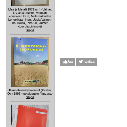
Maa ja Metalli 1971 nr 4 -Valmet
Oy asiakaslehti, Vakolan
konekoetukset, Metsätalouden
koneellistaminen, Uusia Valmet-
haulikoita, Pika 50, Valmet
Kouvola piirimyyjä
Näytä
Jaa
Twiittaa
K-maataloustyökoneet (Kesko
Oy) 1996 -tuoteluettelo / kuvasto
Näytä