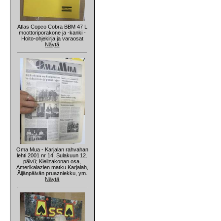
Atlas Copco Cobra BBM 47 L
moottoriporakone ja -kanki -
Hoito-ohjekirja ja varaosat
Näytä
Oma Mua - Karjalan rahvahan
lehti 2001 nr 14, Sulakuun 12.
päivü; Kielizakonan osa,
Amerikalazien matku Karjalah,
Äijänpäivän pruazniekku, ym.
Näytä