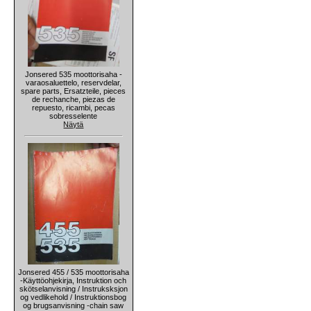
Jonsered 535 moottorisaha -
varaosaluettelo, reservdelar,
spare parts, Ersatzteile, pieces
de rechanche, piezas de
repuesto, ricambi, pecas
sobresselente
Näytä
Jonsered 455 / 535 moottorisaha
-Käyttöohjekirja, Instruktion och
skötselanvisning / Instruksksjon
og vedlikehold / Instruktionsbog
og brugsanvisning -chain saw