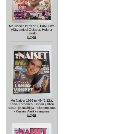
Me Naiset 1979 nr 7, Päivi Uitto
yllätysmissi Oulusta, Helena
Takalo
Näytä
Me Naiset 1986 nr 49 (2.12.),
Kaisa Korhonen, Linnan juhlien
naiset, joululahjoja, huippuneuleet
- Krizian, Aarikka mainos
Näytä