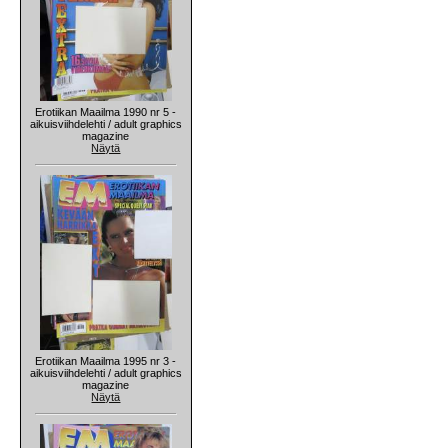
Erotiikan Maailma 1990 nr 5 -
aikuisviihdelehti / adult graphics
magazine
Näytä
Erotiikan Maailma 1995 nr 3 -
aikuisviihdelehti / adult graphics
magazine
Näytä