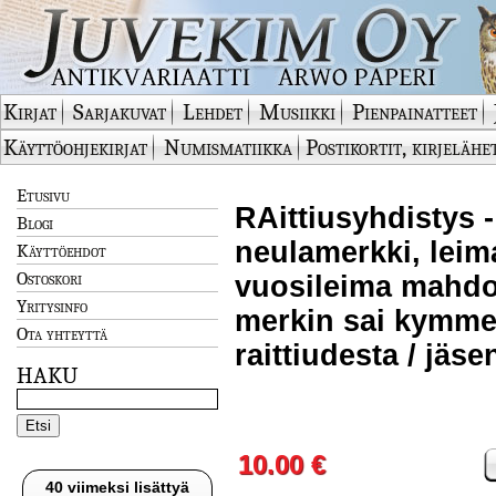
Kirjat
Sarjakuvat
Lehdet
Musiikki
Pienpainatteet
Käyttöohjekirjat
Numismatiikka
Postikortit, kirjelähe
Etusivu
RAittiusyhdistys -
Blogi
neulamerkki, leim
Käyttöehdot
Ostoskori
vuosileima mahdol
Yritysinfo
merkin sai kymm
Ota yhteyttä
raittiudesta / jäs
HAKU
10.00 €
40 viimeksi lisättyä