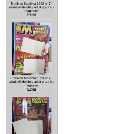
Erotiikan Maailma 1992 nr 7 -
aikuisviihdelehti / adult graphics
magazine
Näytä
Erotiikan Maailma 1993 nr 2 -
aikuisviihdelehti / adult graphics
magazine
Näytä