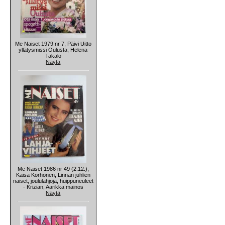
Me Naiset 1979 nr 7, Päivi Uitto
yllätysmissi Oulusta, Helena
Takalo
Näytä
Me Naiset 1986 nr 49 (2.12.),
Kaisa Korhonen, Linnan juhlien
naiset, joululahjoja, huippuneuleet
- Krizian, Aarikka mainos
Näytä