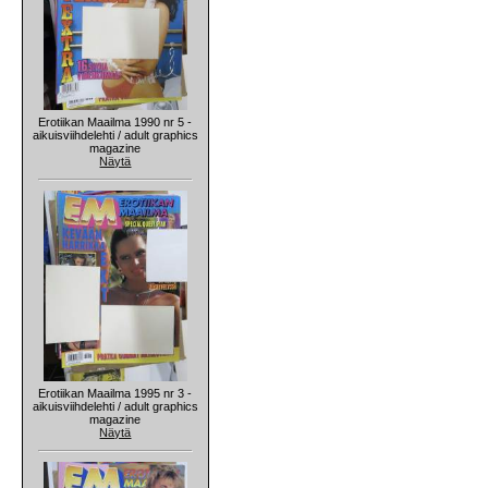
Erotiikan Maailma 1990 nr 5 -
aikuisviihdelehti / adult graphics
magazine
Näytä
Erotiikan Maailma 1995 nr 3 -
aikuisviihdelehti / adult graphics
magazine
Näytä