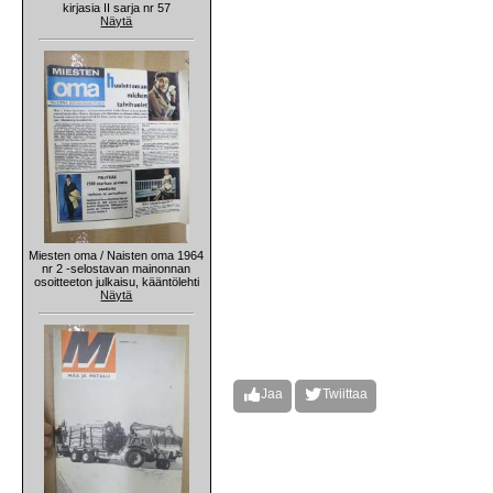
kirjasia II sarja nr 57
Näytä
Miesten oma / Naisten oma 1964
nr 2 -selostavan mainonnan
osoitteeton julkaisu, kääntölehti
Näytä
Jaa
Twiittaa