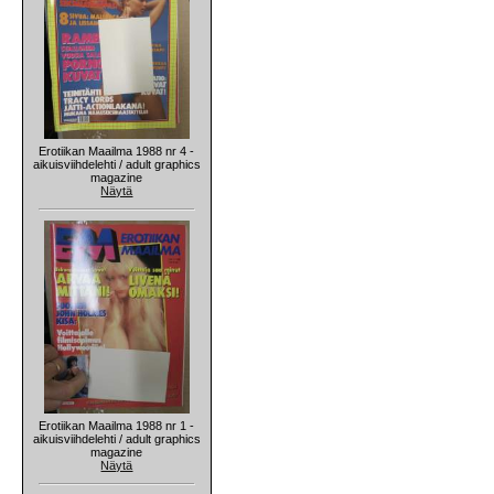
Erotiikan Maailma 1988 nr 4 -
aikuisviihdelehti / adult graphics
magazine
Näytä
Erotiikan Maailma 1988 nr 1 -
aikuisviihdelehti / adult graphics
magazine
Näytä