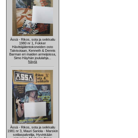
Ässä - Rikos, sota ja seikkailu
1980 nr 1, Fokker
Hävittäjälentokoneiden osto
Talvisotaan, Kenneth & Dennis
Barman eri maiden armeijoissa,
Simo Häyhän joululahja...
Näytä
Ässä - Rikos, sota ja seikkailu
1981 nr 3, Mauri Sariola - Marskin
sotilaspalvelija, Hyvinkään