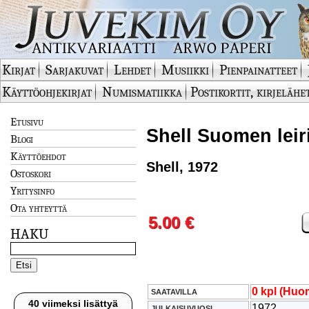
Kirjat
Sarjakuvat
Lehdet
Musiikki
Pienpainatteet
Käyttöohjekirjat
Numismatiikka
Postikortit, kirjelähe
Etusivu
Shell Suomen leiri
Blogi
Käyttöehdot
Shell, 1972
Ostoskori
Yritysinfo
Ota yhteyttä
5.00 €
HAKU
0 kpl (Huom
SAATAVILLA
40 viimeksi lisättyä
1972
JULKAISUVUOSI