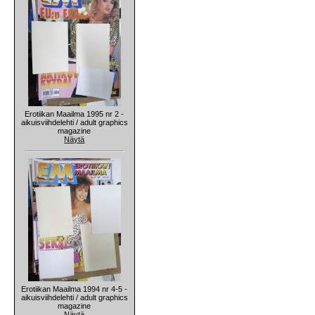
Erotiikan Maailma 1995 nr 2 -
aikuisviihdelehti / adult graphics
magazine
Näytä
Erotiikan Maailma 1994 nr 4-5 -
aikuisviihdelehti / adult graphics
magazine
Näytä