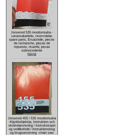
Jonsered 535 moottorisaha -
varaosaluettelo, reservdelar,
spare parts, Ersatzteile, pieces
de rechanche, piezas de
repuesto, ricambi, pecas
sobresselente
Näytä
Jonsered 455 / 535 moottorisaha
-Käyttöohjekirja, Instruktion och
skötselanvisning / Instruksksjon
og vedlikehold / Instruktionsbog
og brugsanvisning -chain saw