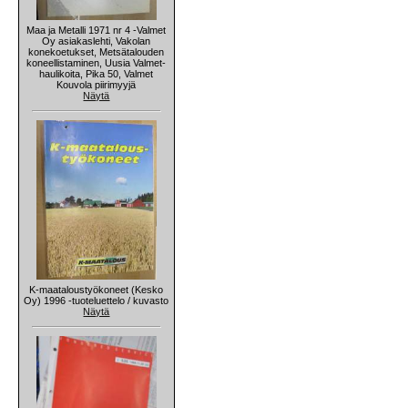
Maa ja Metalli 1971 nr 4 -Valmet
Oy asiakaslehti, Vakolan
konekoetukset, Metsätalouden
koneellistaminen, Uusia Valmet-
haulikoita, Pika 50, Valmet
Kouvola piirimyyjä
Näytä
K-maataloustyökoneet (Kesko
Oy) 1996 -tuoteluettelo / kuvasto
Näytä