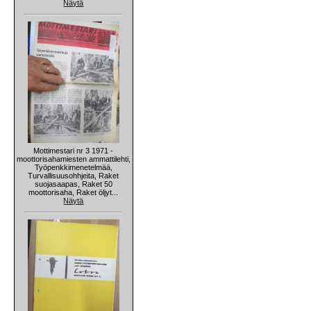
Näytä
Mottimestari nr 3 1971 -
moottorisahamiesten ammattilehti,
Työpenkkimenetelmää,
Turvallisuusohhjeita, Raket
suojasaapas, Raket 50
moottorisaha, Raket öljyt...
Näytä