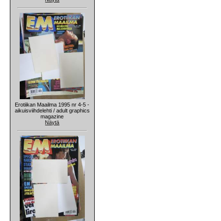
Erotiikan Maailma 1995 nr 4-5 -
aikuisviihdelehti / adult graphics
magazine
Näytä