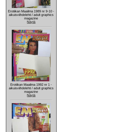
Erotiikan Maailma 1989 nr 9-10 -
aikuisviihdelehti / adult graphics
magazine
Näytä
Erotiikan Maailma 1992 nr 1 -
aikuisviihdelehti / adult graphics
magazine
Näytä