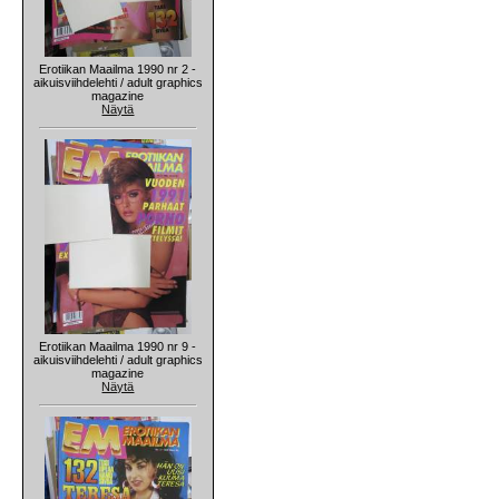
Erotiikan Maailma 1990 nr 2 -
aikuisviihdelehti / adult graphics
magazine
Näytä
Erotiikan Maailma 1990 nr 9 -
aikuisviihdelehti / adult graphics
magazine
Näytä