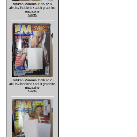
Erotiikan Maailma 1995 nr 8 -
aikuisviihdelehti / adult graphics
magazine
Näytä
Erotiikan Maailma 1996 nr 2 -
aikuisviihdelehti / adult graphics
magazine
Näytä