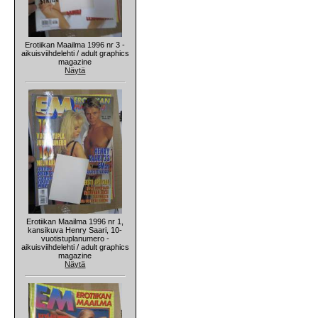
Erotiikan Maailma 1996 nr 3 -
aikuisviihdelehti / adult graphics
magazine
Näytä
Erotiikan Maailma 1996 nr 1,
kansikuva Henry Saari, 10-
vuotistuplanumero -
aikuisviihdelehti / adult graphics
magazine
Näytä