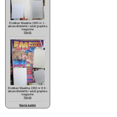
Erotiikan Maailma 1993 nr 1 -
aikuisviihdelehti / adult graphics
magazine
Näytä
Erotiikan Maailma 1992 nr 8-9 -
aikuisviihdelehti / adult graphics
magazine
Näytä
Näytä kaikki