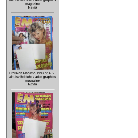
magazine
Näytä
Erotiikan Maailma 1993 nr 4-5 -
aikuisviihdelehti / adult graphics
magazine
Näytä