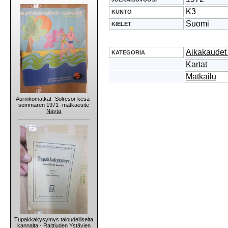
K3
KUNTO
Suomi
KIELET
Aikakaudet 
KATEGORIA
Kartat
Matkailu
Aurinkomatkat -Solresor kesä-
sommaren 1971 -matkaesite
Näytä
Tupakkakysymys taloudelliselta
kannalta - Raittiuden Ystävien