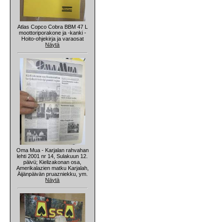
Atlas Copco Cobra BBM 47 L
moottoriporakone ja -kanki -
Hoito-ohjekirja ja varaosat
Näytä
Oma Mua - Karjalan rahvahan
lehti 2001 nr 14, Sulakuun 12.
päivü; Kielizakonan osa,
Amerikalazien matku Karjalah,
Äijänpäivän pruazniekku, ym.
Näytä