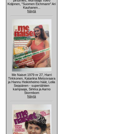
pirtumies, Murhaaja Toivo
Koljonen, "Suomen Eichmann" Ari
Kauhanen...
Näytä
Me Naiset 1979 nr 27, Harri
Tirkkonen, Katariina Metsovaara
ja Hannu Heikinheimo häät, Leila
Seppänen - supertähtien
kampaaja, Sirkka ja Aarno
Stormbom
Näytä