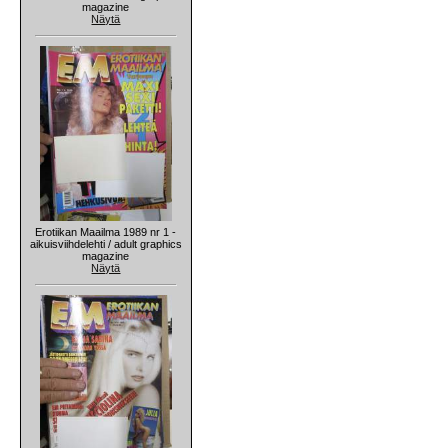
magazine
Näytä
Erotiikan Maailma 1989 nr 1 -
aikuisviihdelehti / adult graphics
magazine
Näytä