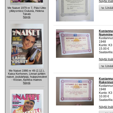
Näytä lisä
Lisää
Me Naiset 1979 nr 7, Päivi Uitto
yllätysmissi Oulusta, Helena
Takalo
Näytä
Kustannus
Numminen
Kustannus
1948
Kunto: K3
15.00 €
Saatavilla:
Näytä lisä
Lisää
Me Naiset 1986 nr 49 (2.12.),
Kaisa Korhonen, Linnan juhlien
naiset, joululahjoja, huippuneuleet
Kustannus
- Krizian, Aarikka mainos
Rakennust
Näytä
Kustannus
1948
Kunto: K3
10.00 €
Saatavilla:
Näytä lisä