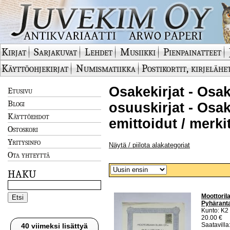
Kirjat
Sarjakuvat
Lehdet
Musiikki
Pienpainatteet
Käyttöohjekirjat
Numismatiikka
Postikortit, kirjelähe
Osakekirjat - Osak
Etusivu
Blogi
osuuskirjat - Osak
Käyttöehdot
emittoidut / merki
Ostoskori
Yritysinfo
Näytä / piilota alakategoriat
Ota yhteyttä
HAKU
Moottoril
Pyhäranta
Kunto: K2 
20.00 €
Saatavilla:
40 viimeksi lisättyä