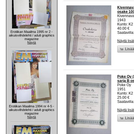
Kivennava
osake 100
Kivennava
1943
Kunto: K2 
40.00 €
Erotiikan Maailma 1995 nr 2 -
Saatavilla:
aikuisviihdelehti / adult graphics
magazine
Näytä lisä
Näytä
Lisää
Poke Oy (
sarja B o
Poke Oy
1951
Kunto: K2 
25.00 €
Saatavilla:
Erotiikan Maailma 1994 nr 4-5 -
aikuisviihdelehti / adult graphics
Näytä lisä
magazine
Näytä
Lisää