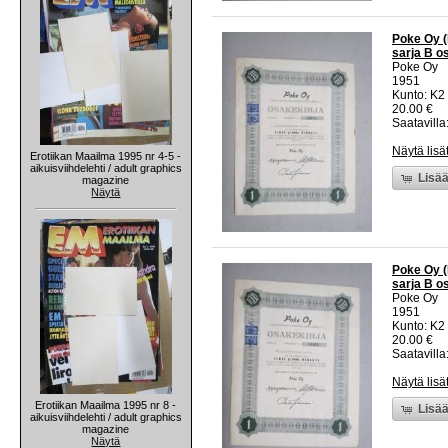
Poke Oy (
sarja B o
Poke Oy
1951
Kunto: K2 
20.00 €
Saatavilla:
Näytä lisä
Erotiikan Maailma 1995 nr 4-5 -
aikuisviihdelehti / adult graphics
Lisää
magazine
Näytä
Poke Oy (
sarja B o
Poke Oy
1951
Kunto: K2 
20.00 €
Saatavilla:
Näytä lisä
Erotiikan Maailma 1995 nr 8 -
Lisää
aikuisviihdelehti / adult graphics
magazine
Näytä