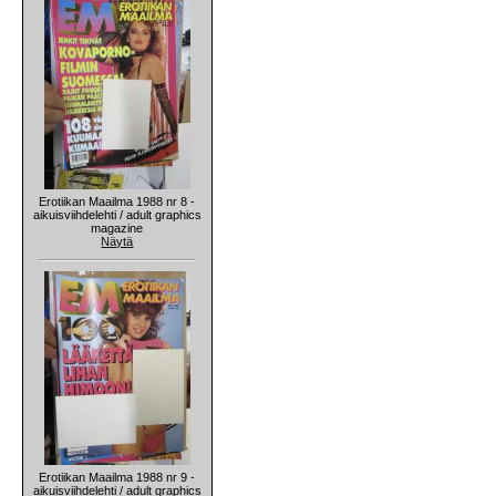
Erotiikan Maailma 1988 nr 8 -
aikuisviihdelehti / adult graphics
magazine
Näytä
Erotiikan Maailma 1988 nr 9 -
aikuisviihdelehti / adult graphics