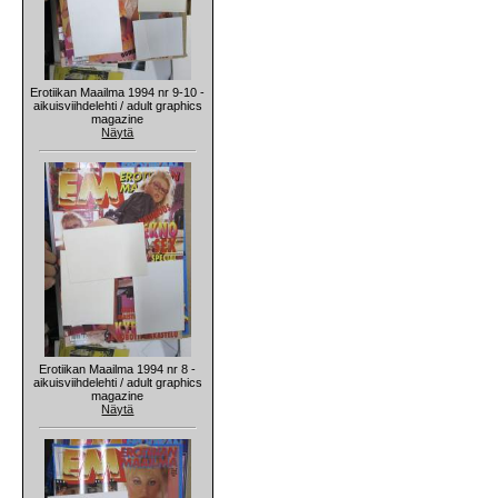
Erotiikan Maailma 1994 nr 9-10 -
aikuisviihdelehti / adult graphics
magazine
Näytä
Erotiikan Maailma 1994 nr 8 -
aikuisviihdelehti / adult graphics
magazine
Näytä