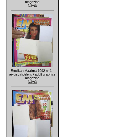
magazine
Näytä
Erotiikan Maailma 1992 nr 1 -
aikuisviihdelehti / adult graphics
magazine
Näytä