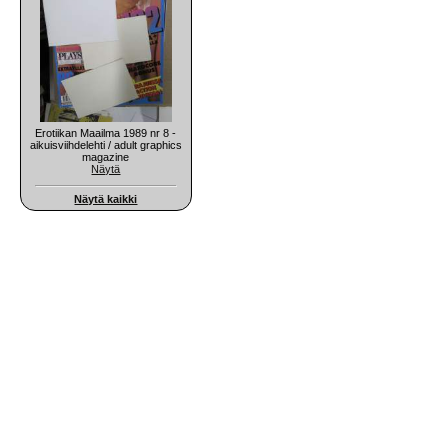
Erotiikan Maailma 1989 nr 8 -
aikuisviihdelehti / adult graphics
magazine
Näytä
Näytä kaikki