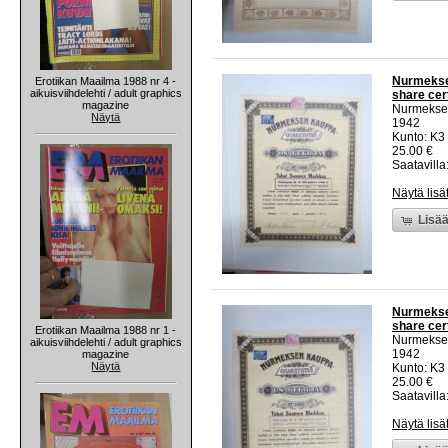
Nurmeksen
Erotiikan Maailma 1988 nr 4 -
aikuisviihdelehti / adult graphics
share cert
magazine
Nurmekse
Näytä
1942
Kunto: K3
25.00 €
Saatavilla:
Näytä lisä
Lisää
Nurmeksen
share cert
Erotiikan Maailma 1988 nr 1 -
Nurmekse
aikuisviihdelehti / adult graphics
1942
magazine
Näytä
Kunto: K3
25.00 €
Saatavilla:
Näytä lisä