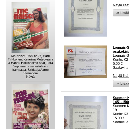
Näytä lisä
Lisää
Lounais-S
osakekirj
Lounais-S
Me Naiset 1979 nr 27, Harri
Tirkkonen, Katariina Metsovaara
Kunto: K2 
ja Hannu Heikinheimo häät, Leila
5.00 €
Seppänen - supertähtien
Saatavilla:
kampaaja, Sirkka ja Aarno
Stormbom
Näytä lisä
Näytä
Lisää
Suomen Ke
1451-150
Suomen K
19
Kunto: K3
15.00 €
Saatavilla: