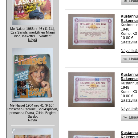
Lisää
Kustannus
Rakennust
Kustannus
Me Naiset 1986 nr 46 (11.11.),
1948
Esa Sariola, merkillinen Miami
Kunto: K3
Vice, laskettelu - vaatteet
10.00 €
Näytä
Saatavilla:
Näytä lisä
Lisää
Kustannus
Rakennust
Kustannus
1948
Kunto: K3
10.00 €
Saatavilla:
Me Naiset 1984 nro 41 (9.10.),
Näytä lisä
Prinsessa Caroline, Sari Aspholm,
prinsessa Diana, Gilda, Brigitte
Bardot
Lisää
Näytä
Kustannus
Rakennust