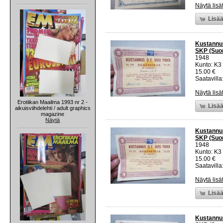
Näytä lisä
Lisää
Kustannus
SKP (Suom
1948
Kunto: K3
15.00 €
Saatavilla:
Näytä lisä
Erotiikan Maailma 1993 nr 2 -
Lisää
aikuisviihdelehti / adult graphics
magazine
Näytä
Kustannus
SKP (Suom
1948
Kunto: K3
15.00 €
Saatavilla:
Näytä lisä
Lisää
Kustannus