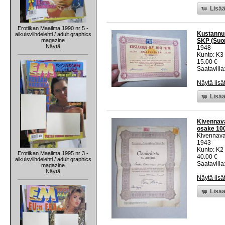
Lisää
Erotiikan Maailma 1990 nr 5 -
Kustannus
aikuisviihdelehti / adult graphics
magazine
SKP (Suom
Näytä
1948
Kunto: K3
15.00 €
Saatavilla:
Näytä lisä
Lisää
Kivennava
osake 100
Kivennava
1943
Kunto: K2 
Erotiikan Maailma 1995 nr 3 -
40.00 €
aikuisviihdelehti / adult graphics
Saatavilla:
magazine
Näytä
Näytä lisä
Lisää