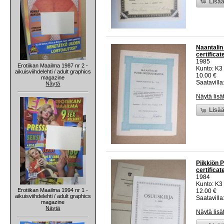
Lisää
Naantalin
certificat
1985
Erotiikan Maailma 1987 nr 2 -
Kunto: K3
aikuisviihdelehti / adult graphics
10.00 €
magazine
Saatavilla:
Näytä
Näytä lisä
Lisää
Piikkiön 
certificat
1984
Kunto: K3
Erotiikan Maailma 1994 nr 1 -
12.00 €
aikuisviihdelehti / adult graphics
Saatavilla:
magazine
Näytä
Näytä lisä