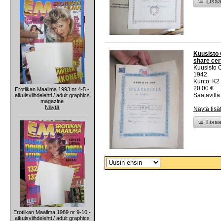
Lisää
Kuusisto 
share cert
Kuusisto 
1942
Kunto: K2 
20.00 €
Erotiikan Maailma 1993 nr 4-5 -
Saatavilla:
aikuisviihdelehti / adult graphics
magazine
Näytä
Näytä lisä
Lisää
Erotiikan Maailma 1989 nr 9-10 -
aikuisviihdelehti / adult graphics