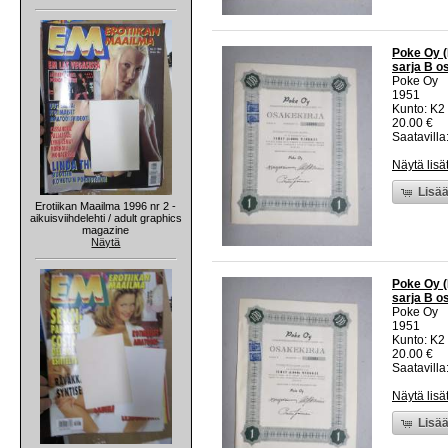
Poke Oy (
sarja B o
Poke Oy
1951
Kunto: K2 
20.00 €
Saatavilla:
Näytä lisä
Lisää
Erotiikan Maailma 1996 nr 2 -
aikuisviihdelehti / adult graphics
magazine
Näytä
Poke Oy (
sarja B o
Poke Oy
1951
Kunto: K2 
20.00 €
Saatavilla:
Näytä lisä
Lisää