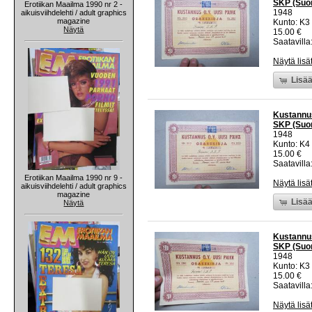
SKP (Suom
Erotiikan Maailma 1990 nr 2 -
1948
aikuisviihdelehti / adult graphics
magazine
Kunto: K3
Näytä
15.00 €
Saatavilla:
Näytä lisä
Lisää
Kustannus
SKP (Suom
1948
Kunto: K4
15.00 €
Saatavilla:
Erotiikan Maailma 1990 nr 9 -
Näytä lisä
aikuisviihdelehti / adult graphics
magazine
Lisää
Näytä
Kustannus
SKP (Suom
1948
Kunto: K3
15.00 €
Saatavilla:
Näytä lisä