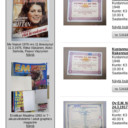
Kustannus
1948
Kunto: K3
10.00 €
Saatavilla:
Näytä lisä
Lisää
Me Naiset 1976 nro 11 ilmestynyt
11.3.1976, Riitta Väisänen, Asko
Kustannus
Sarkola, Paavo Väyrynen
Rakennust
Näytä
Kustannus
1948
Kunto: K3
10.00 €
Saatavilla:
Näytä lisä
Lisää
Oy E.M. N
24.3.1917
1917
Kunto: K3
Erotiikan Maailma 1992 nr 7 -
aikuisviihdelehti / adult graphics
40.00 €
magazine
Saatavilla:
Näytä