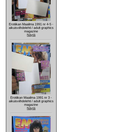
Erotiikan Maailma 1991 nr 4-5 -
aikuisviihdelehti / adult graphics
magazine
Näytä
Erotiikan Maailma 1991 nr 3 -
aikuisviihdelehti / adult graphics
magazine
Näytä