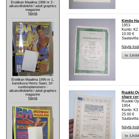
Erotiikan Maailma 1996 nr 3 -
aikuisviihdelehti / adult graphics
magazine
Näytä
Kimito Ha
1953
Kunto: K2 
10.00 €
Saatavilla:
Näytä lisä
Lisää
Erotiikan Maailma 1996 nr 1,
kansikuva Henry Saari, 10-
vuotistuplanumero -
aikuisviihdelehti / adult graphics
Ruukki Oy
magazine
share cert
Näytä
Ruukki Oy
1954
Kunto: K3
25.00 €
Saatavilla:
Näytä lisä
Lisää