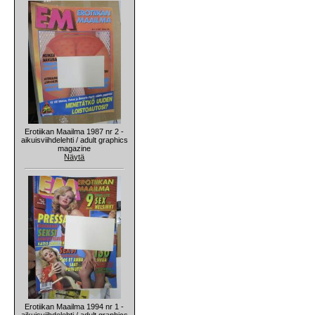
Erotiikan Maailma 1987 nr 2 -
aikuisviihdelehti / adult graphics
magazine
Näytä
Erotiikan Maailma 1994 nr 1 -
aikuisviihdelehti / adult graphics