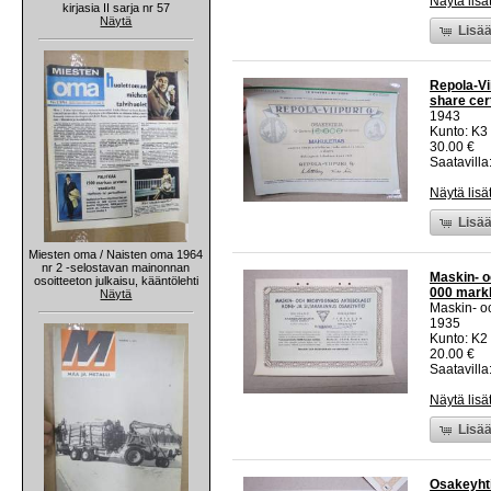
Näytä lisä
kirjasia II sarja nr 57
Näytä
Lisää
Repola-Vi
share cert
1943
Kunto: K3
30.00 €
Saatavilla:
Näytä lisä
Lisää
Miesten oma / Naisten oma 1964
nr 2 -selostavan mainonnan
Maskin- o
osoitteeton julkaisu, kääntölehti
000 markk
Näytä
Maskin- o
1935
Kunto: K2 
20.00 €
Saatavilla:
Näytä lisä
Lisää
Osakeyhti