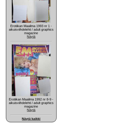
Erotiikan Maailma 1993 nr 1 -
aikuisviihdelehti / adult graphics
magazine
Näytä
Erotiikan Maailma 1992 nr 8-9 -
aikuisviihdelehti / adult graphics
magazine
Näytä
Näytä kaikki