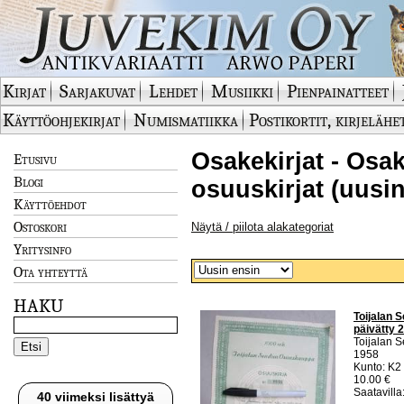
Kirjat
Sarjakuvat
Lehdet
Musiikki
Pienpainatteet
Käyttöohjekirjat
Numismatiikka
Postikortit, kirjelähe
Osakekirjat - Osak
Etusivu
Blogi
osuuskirjat (uusin
Käyttöehdot
Ostoskori
Näytä / piilota alakategoriat
Yritysinfo
Ota yhteyttä
HAKU
Toijalan 
päivätty 
Toijalan 
1958
Kunto: K2 
10.00 €
Saatavilla:
40 viimeksi lisättyä