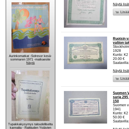
Näytä lisä
Lisää
Ruotsin v
valtion ta
Stockholm
1928
Kunto: K2 
Aurinkomatkat -Solresor kesä-
20.00 €
sommaren 1971 -matkaesite
Saatavilla:
Näytä
Näytä lisä
Lisää
Suomen Va
sarja 295
150
Suomen va
1941
Kunto: K2 
50.00 €
Saatavilla:
Tupakkakysymys taloudelliselta
kannalta - Raittiuden Ystävien