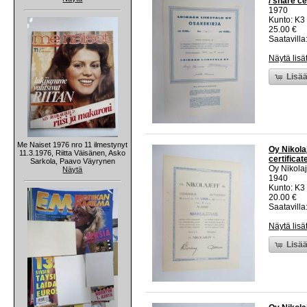
/ share ce
1970
Kunto: K3
25.00 €
Saatavilla:
Näytä lisä
Lisää
Me Naiset 1976 nro 11 ilmestynyt
Oy Nikolaj
11.3.1976, Riitta Väisänen, Asko
certificat
Sarkola, Paavo Väyrynen
Oy Nikolaj
Näytä
1940
Kunto: K3
20.00 €
Saatavilla:
Näytä lisä
Lisää