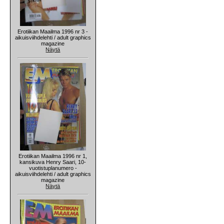
Erotiikan Maailma 1996 nr 3 -
aikuisviihdelehti / adult graphics
magazine
Näytä
Erotiikan Maailma 1996 nr 1,
kansikuva Henry Saari, 10-
vuotistuplanumero -
aikuisviihdelehti / adult graphics
magazine
Näytä