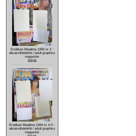
Erotiikan Maailma 1995 nr 2 -
aikuisviihdelehti / adult graphics
magazine
Näytä
Erotiikan Maailma 1994 nr 4-5 -
aikuisviihdelehti / adult graphics
magazine
Näytä