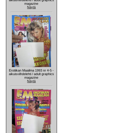
magazine
Näytä
Erotiikan Maailma 1993 nr 4-5 -
aikuisviihdelehti / adult graphics
magazine
Näytä