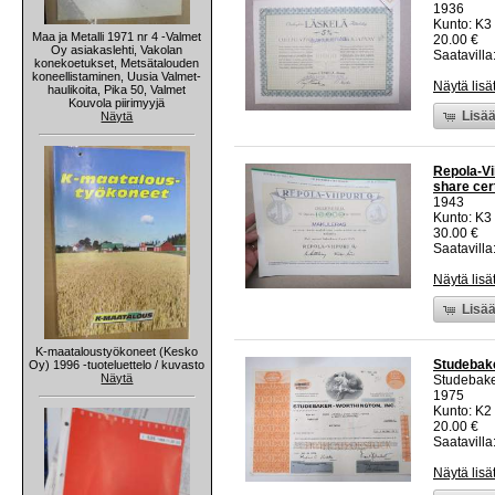
1936
Kunto: K3
Maa ja Metalli 1971 nr 4 -Valmet
20.00 €
Oy asiakaslehti, Vakolan
Saatavilla:
konekoetukset, Metsätalouden
koneellistaminen, Uusia Valmet-
Näytä lisä
haulikoita, Pika 50, Valmet
Kouvola piirimyyjä
Lisää
Näytä
Repola-Vi
share cert
1943
Kunto: K3
30.00 €
Saatavilla:
Näytä lisä
Lisää
K-maataloustyökoneet (Kesko
Studebaker
Oy) 1996 -tuoteluettelo / kuvasto
Näytä
Studebake
1975
Kunto: K2 
20.00 €
Saatavilla:
Näytä lisä