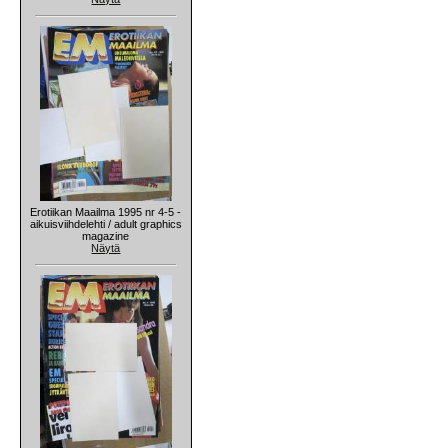
Erotiikan Maailma 1995 nr 4-5 -
aikuisviihdelehti / adult graphics
magazine
Näytä