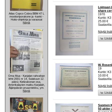
Loimaan L
share cert
Atlas Copco Cobra BBM 47 L
1970
moottoriporakone ja -kanki -
Kunto: K3
Hoito-ohjekirja ja varaosat
25.00 €
Näytä
Saatavilla:
Näytä lisä
Lisää
W. Rosenl
19
Kunto: K3
10.00 €
Oma Mua - Karjalan rahvahan
lehti 2001 nr 14, Sulakuun 12.
Saatavilla:
päivü; Kielizakonan osa,
Amerikalazien matku Karjalah,
Näytä lisä
Äijänpäivän pruazniekku, ym.
Näytä
Lisää
Suomen Ka
50 aktier 