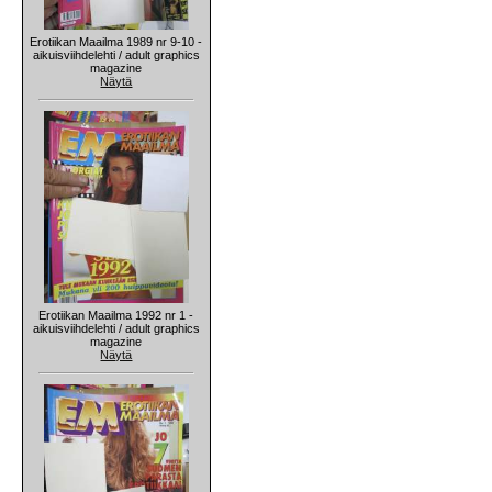
Erotiikan Maailma 1989 nr 9-10 -
aikuisviihdelehti / adult graphics
magazine
Näytä
Erotiikan Maailma 1992 nr 1 -
aikuisviihdelehti / adult graphics
magazine
Näytä