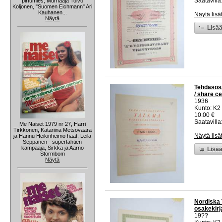
Saatavilla:
pirtumies, Murhaaja Toivo
Koljonen, "Suomen Eichmann" Ari
Kauhanen...
Näytä lisä
Näytä
Lisää
Tehdasosa
/ share ce
1936
Kunto: K2 
10.00 €
Saatavilla:
Me Naiset 1979 nr 27, Harri
Tirkkonen, Katariina Metsovaara
Näytä lisä
ja Hannu Heikinheimo häät, Leila
Seppänen - supertähtien
kampaaja, Sirkka ja Aarno
Lisää
Stormbom
Näytä
Nordiska T
osakekirja
19??