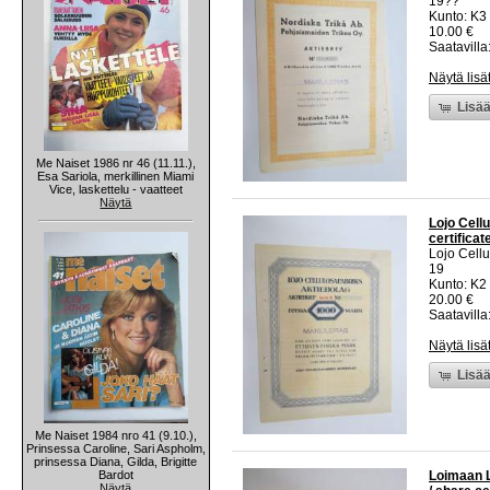
19??
Kunto: K3
10.00 €
Saatavilla:
Näytä lisä
Lisää
Me Naiset 1986 nr 46 (11.11.),
Esa Sariola, merkillinen Miami
Vice, laskettelu - vaatteet
Näytä
Lojo Cellu
certificat
Lojo Cellu
19
Kunto: K2 
20.00 €
Saatavilla:
Näytä lisä
Lisää
Me Naiset 1984 nro 41 (9.10.),
Prinsessa Caroline, Sari Aspholm,
prinsessa Diana, Gilda, Brigitte
Bardot
Loimaan L
Näytä