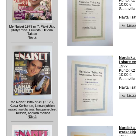
Kunto: K2 
10.00 €
Saatavilla:
Näytä lisä
Lisää
Me Naiset 1979 nr 7, Päivi Uitto
yllätysmissi Oulusta, Helena
Takalo
Näytä
Nordiska 
/ share ce
19??
Kunto: K2 
10.00 €
Saatavilla:
Näytä lisä
Lisää
Me Naiset 1986 nr 49 (2.12.),
Kaisa Korhonen, Linnan juhlien
naiset, joululahjoja, huippuneuleet
- Krizian, Aarikka mainos
Näytä
Nordiska 
osakekirja