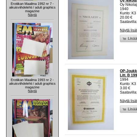
Oy Nikolaj
Erotiikan Maailma 1992 nr 7 -
Oy Nikolaj
aikuisviihdelehti / adult graphics
1940
magazine
Kunto: K3
Näytä
20.00 €
Saatavilla:
Näytä lisä
Lisää
OP-Joukko
Litt. B 1
1994
Erotiikan Maailma 1993 nr 2 -
aikuisviihdelehti / adult graphics
Kunto: K3
magazine
3.00 €
Näytä
Saatavilla:
Näytä lisä
Lisää