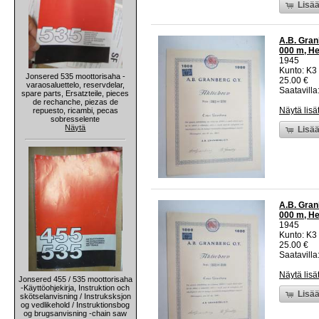
Lisää
A.B. Gran
000 m, Hel
1945
Kunto: K3
Jonsered 535 moottorisaha -
25.00 €
varaosaluettelo, reservdelar,
Saatavilla:
spare parts, Ersatzteile, pieces
de rechanche, piezas de
Näytä lisä
repuesto, ricambi, pecas
sobresselente
Näytä
Lisää
A.B. Gran
000 m, Hel
1945
Kunto: K3
25.00 €
Saatavilla:
Näytä lisä
Jonsered 455 / 535 moottorisaha
-Käyttöohjekirja, Instruktion och
Lisää
skötselanvisning / Instruksksjon
og vedlikehold / Instruktionsbog
og brugsanvisning -chain saw