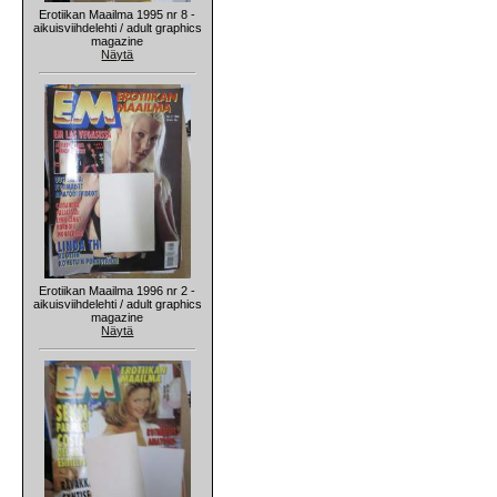
Erotiikan Maailma 1995 nr 8 -
aikuisviihdelehti / adult graphics
magazine
Näytä
Erotiikan Maailma 1996 nr 2 -
aikuisviihdelehti / adult graphics
magazine
Näytä