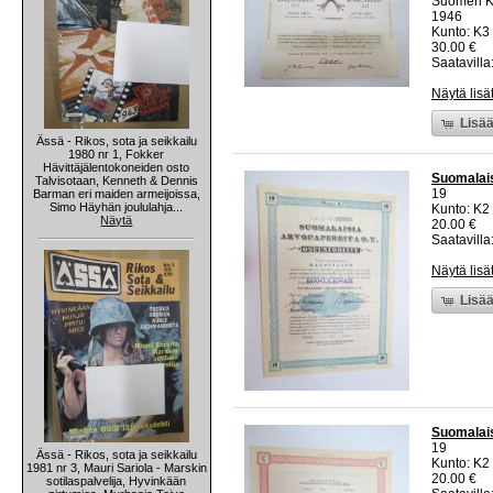
Suomen K
1946
Kunto: K3
30.00 €
Saatavilla:
Näytä lisä
Lisää
Ässä - Rikos, sota ja seikkailu
1980 nr 1, Fokker
Hävittäjälentokoneiden osto
Suomalais
Talvisotaan, Kenneth & Dennis
19
Barman eri maiden armeijoissa,
Simo Häyhän joululahja...
Kunto: K2 
Näytä
20.00 €
Saatavilla:
Näytä lisä
Lisää
Suomalais
19
Ässä - Rikos, sota ja seikkailu
Kunto: K2 
1981 nr 3, Mauri Sariola - Marskin
20.00 €
sotilaspalvelija, Hyvinkään