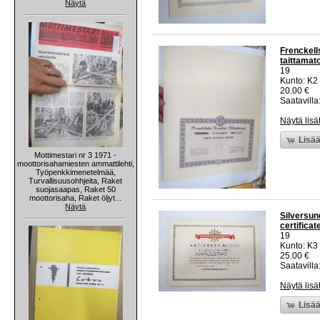
Näytä
Frenckell
taittamato
19
Kunto: K2 
20.00 €
Saatavilla:
Näytä lisä
Lisää
Mottimestari nr 3 1971 -
moottorisahamiesten ammattilehti,
Työpenkkimenetelmää,
Turvallisuusohhjeita, Raket
suojasaapas, Raket 50
moottorisaha, Raket öljyt...
Näytä
Silversund
certificat
19
Kunto: K3
25.00 €
Saatavilla:
Näytä lisä
Lisää