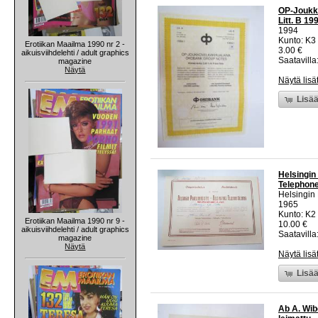
OP-Joukko
Litt. B 1
1994
Kunto: K3
Erotiikan Maailma 1990 nr 2 -
3.00 €
aikuisviihdelehti / adult graphics
Saatavilla:
magazine
Näytä
Näytä lisä
Lisää
Helsingin
Telephone
Helsingin
1965
Kunto: K2 
Erotiikan Maailma 1990 nr 9 -
10.00 €
aikuisviihdelehti / adult graphics
Saatavilla:
magazine
Näytä
Näytä lisä
Lisää
Ab A. Wib