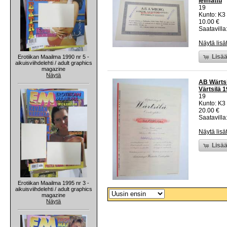
leimattu
19
Kunto: K3
10.00 €
Saatavilla:
Näytä lisä
Lisää
Erotiikan Maailma 1990 nr 5 -
aikuisviihdelehti / adult graphics
magazine
Näytä
AB Wärtsi
Värtsilä 
19
Kunto: K3
20.00 €
Saatavilla:
Näytä lisä
Lisää
Erotiikan Maailma 1995 nr 3 -
aikuisviihdelehti / adult graphics
magazine
Näytä