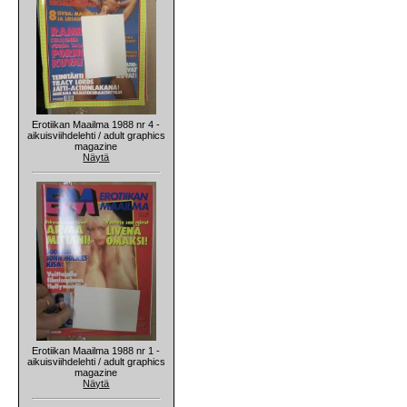
Erotiikan Maailma 1988 nr 4 -
aikuisviihdelehti / adult graphics
magazine
Näytä
Erotiikan Maailma 1988 nr 1 -
aikuisviihdelehti / adult graphics
magazine
Näytä