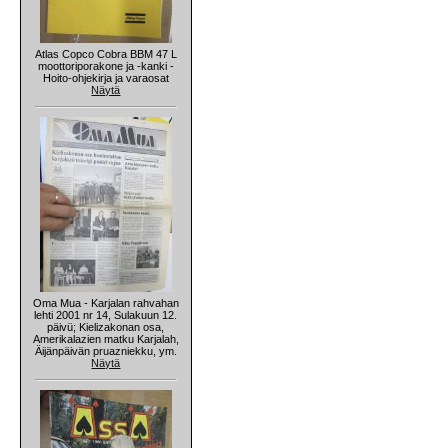
Atlas Copco Cobra BBM 47 L
moottoriporakone ja -kanki -
Hoito-ohjekirja ja varaosat
Näytä
Oma Mua - Karjalan rahvahan
lehti 2001 nr 14, Sulakuun 12.
päivü; Kielizakonan osa,
Amerikalazien matku Karjalah,
Äijänpäivän pruazniekku, ym.
Näytä