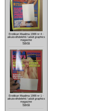
Erotiikan Maailma 1988 nr 4 -
aikuisviihdelehti / adult graphics
magazine
Näytä
Erotiikan Maailma 1988 nr 1 -
aikuisviihdelehti / adult graphics
magazine
Näytä