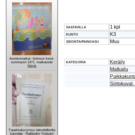
1 kpl
SAATAVILLA
K3
KUNTO
Muu
SIDONTA/PAINOASU
Aurinkomatkat -Solresor kesä-
Keräily
KATEGORIA
sommaren 1971 -matkaesite
Näytä
Matkailu
Paikkakunta
Siirtokuvat,
Tupakkakysymys taloudelliselta
kannalta - Raittiuden Ystävien