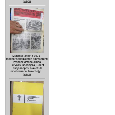
Näytä
Mottimestari nr 3 1971 -
moottorisahamiesten ammattilehti,
Työpenkkimenetelmää,
Turvallisuusohhjeita, Raket
suojasaapas, Raket 50
moottorisaha, Raket öljyt...
Näytä