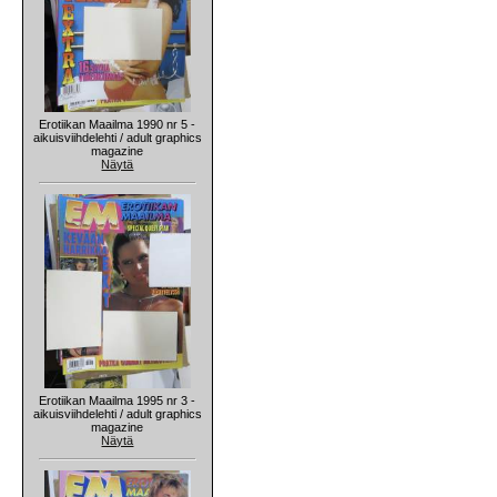
Erotiikan Maailma 1990 nr 5 -
aikuisviihdelehti / adult graphics
magazine
Näytä
Erotiikan Maailma 1995 nr 3 -
aikuisviihdelehti / adult graphics
magazine
Näytä