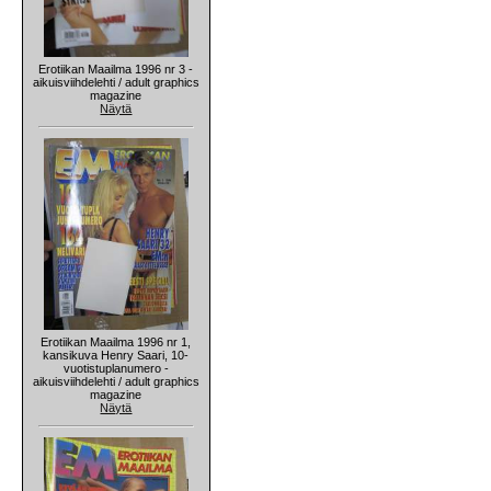
Erotiikan Maailma 1996 nr 3 -
aikuisviihdelehti / adult graphics
magazine
Näytä
Erotiikan Maailma 1996 nr 1,
kansikuva Henry Saari, 10-
vuotistuplanumero -
aikuisviihdelehti / adult graphics
magazine
Näytä