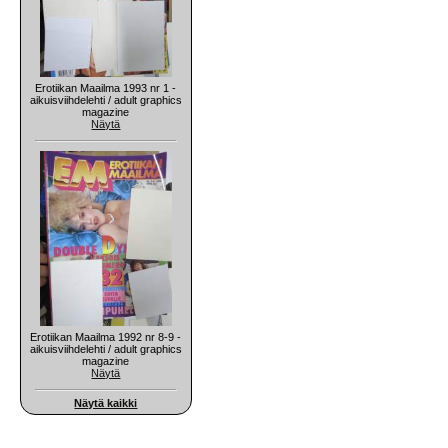
Erotiikan Maailma 1993 nr 1 -
aikuisviihdelehti / adult graphics
magazine
Näytä
Erotiikan Maailma 1992 nr 8-9 -
aikuisviihdelehti / adult graphics
magazine
Näytä
Näytä kaikki