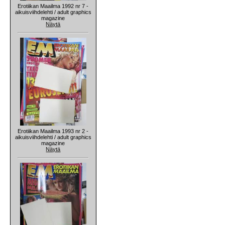
Erotiikan Maailma 1992 nr 7 -
aikuisviihdelehti / adult graphics
magazine
Näytä
Erotiikan Maailma 1993 nr 2 -
aikuisviihdelehti / adult graphics
magazine
Näytä