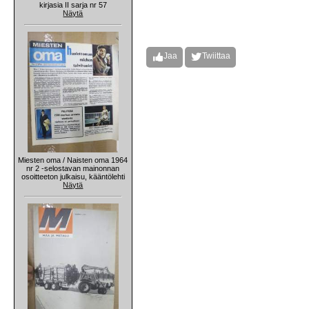
kirjasia II sarja nr 57
Näytä
Jaa
Twiittaa
Miesten oma / Naisten oma 1964
nr 2 -selostavan mainonnan
osoitteeton julkaisu, kääntölehti
Näytä