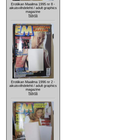
Erotiikan Maailma 1995 nr 8 -
aikuisviihdelehti / adult graphics
magazine
Näytä
Erotiikan Maailma 1996 nr 2 -
aikuisviihdelehti / adult graphics
magazine
Näytä