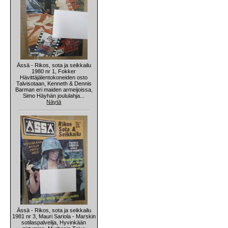
Ässä - Rikos, sota ja seikkailu
1980 nr 1, Fokker
Hävittäjälentokoneiden osto
Talvisotaan, Kenneth & Dennis
Barman eri maiden armeijoissa,
Simo Häyhän joululahja...
Näytä
Ässä - Rikos, sota ja seikkailu
1981 nr 3, Mauri Sariola - Marskin
sotilaspalvelija, Hyvinkään