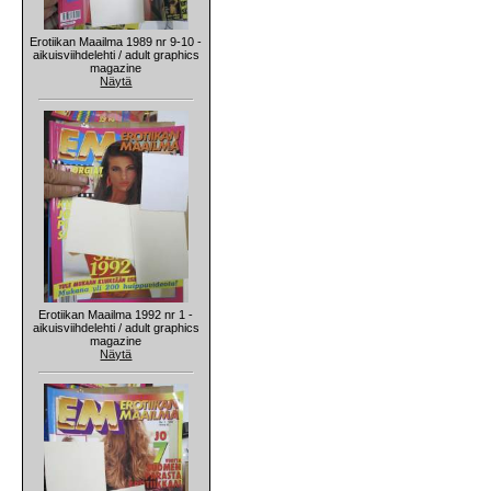
Erotiikan Maailma 1989 nr 9-10 -
aikuisviihdelehti / adult graphics
magazine
Näytä
Erotiikan Maailma 1992 nr 1 -
aikuisviihdelehti / adult graphics
magazine
Näytä