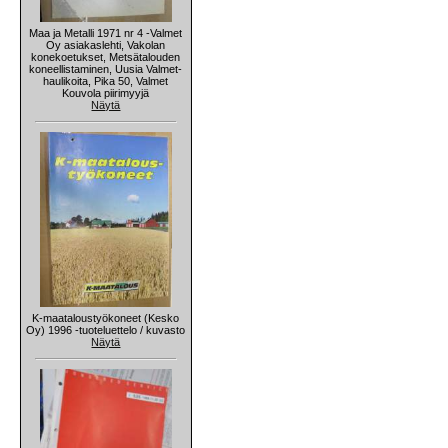
Maa ja Metalli 1971 nr 4 -Valmet
Oy asiakaslehti, Vakolan
konekoetukset, Metsätalouden
koneellistaminen, Uusia Valmet-
haulikoita, Pika 50, Valmet
Kouvola piirimyyjä
Näytä
K-maataloustyökoneet (Kesko
Oy) 1996 -tuoteluettelo / kuvasto
Näytä