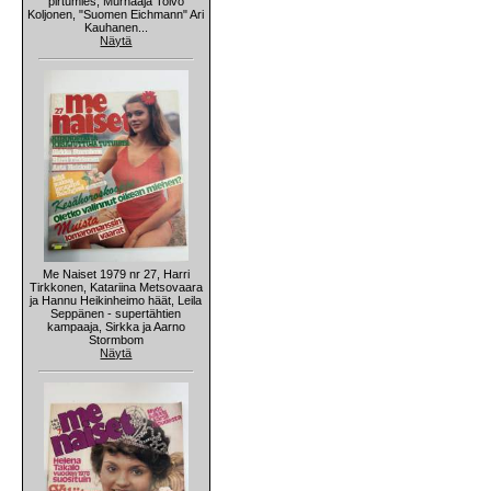
pirtumies, Murhaaja Toivo
Koljonen, "Suomen Eichmann" Ari
Kauhanen...
Näytä
Me Naiset 1979 nr 27, Harri
Tirkkonen, Katariina Metsovaara
ja Hannu Heikinheimo häät, Leila
Seppänen - supertähtien
kampaaja, Sirkka ja Aarno
Stormbom
Näytä