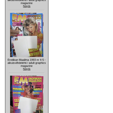
magazine
Näytä
Erotiikan Maailma 1993 nr 4-5 -
aikuisviihdelehti / adult graphics
magazine
Näytä