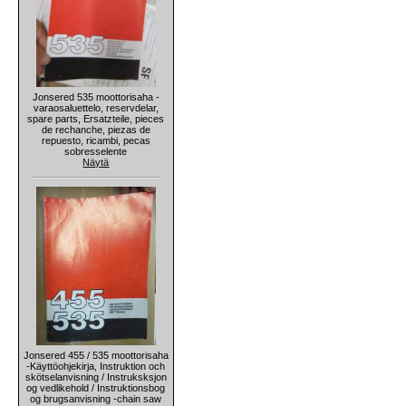
Jonsered 535 moottorisaha -
varaosaluettelo, reservdelar,
spare parts, Ersatzteile, pieces
de rechanche, piezas de
repuesto, ricambi, pecas
sobresselente
Näytä
Jonsered 455 / 535 moottorisaha
-Käyttöohjekirja, Instruktion och
skötselanvisning / Instruksksjon
og vedlikehold / Instruktionsbog
og brugsanvisning -chain saw