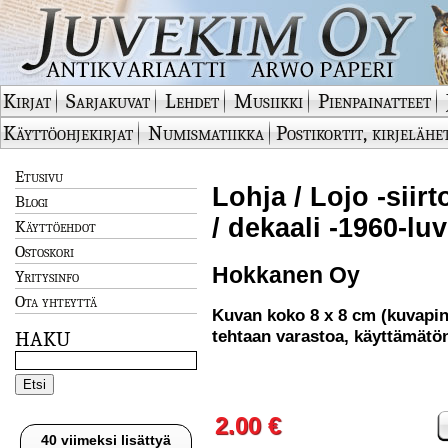
Kirjat
Sarjakuvat
Lehdet
Musiikki
Pienpainatteet
Käyttöohjekirjat
Numismatiikka
Postikortit, kirjelähe
Etusivu
Lohja / Lojo -siir
Blogi
/ dekaali -1960-l
Käyttöehdot
Ostoskori
Hokkanen Oy
Yritysinfo
Ota yhteyttä
Kuvan koko 8 x 8 cm (kuvapi
tehtaan varastoa, käyttämätö
HAKU
2.00 €
40 viimeksi lisättyä