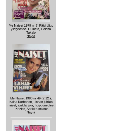
Me Naiset 1979 nr 7, Päivi Uitto
yllätysmissi Oulusta, Helena
Takalo
Näytä
Me Naiset 1986 nr 49 (2.12.),
Kaisa Korhonen, Linnan juhlien
naiset, joululahjoja, huippuneuleet
- Krizian, Aarikka mainos
Näytä