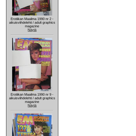
Erotiikan Maailma 1990 nr 2 -
aikuisviihdelehti / adult graphics
magazine
Näytä
Erotiikan Maailma 1990 nr 9 -
aikuisviihdelehti / adult graphics
magazine
Näytä