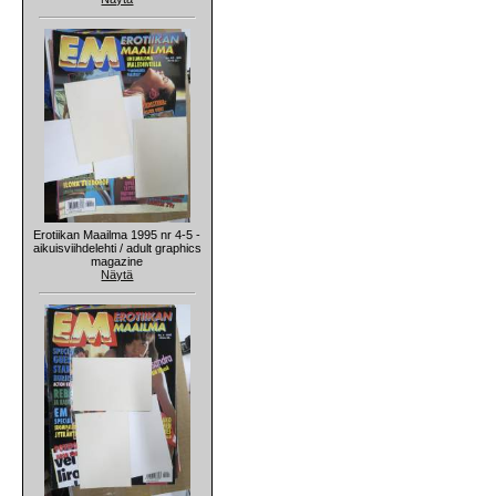
Erotiikan Maailma 1995 nr 4-5 -
aikuisviihdelehti / adult graphics
magazine
Näytä