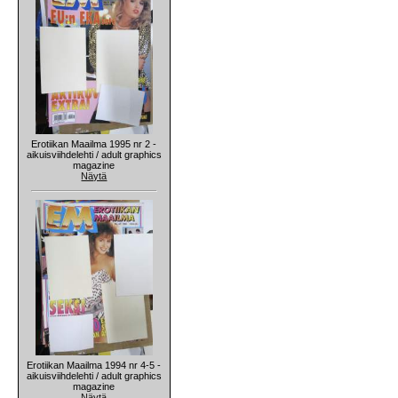
Erotiikan Maailma 1995 nr 2 -
aikuisviihdelehti / adult graphics
magazine
Näytä
Erotiikan Maailma 1994 nr 4-5 -
aikuisviihdelehti / adult graphics
magazine
Näytä