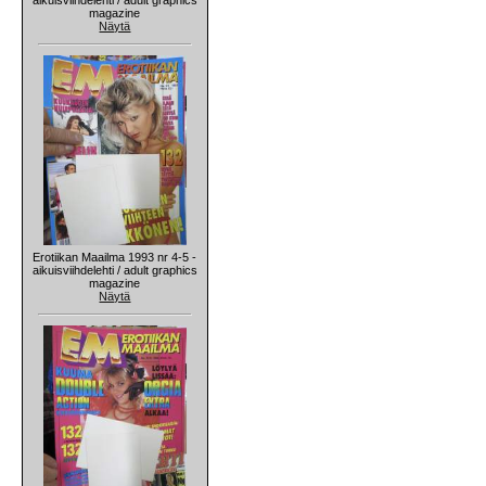
magazine
Näytä
Erotiikan Maailma 1993 nr 4-5 -
aikuisviihdelehti / adult graphics
magazine
Näytä