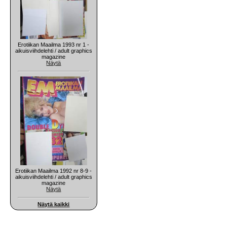
Erotiikan Maailma 1993 nr 1 -
aikuisviihdelehti / adult graphics
magazine
Näytä
Erotiikan Maailma 1992 nr 8-9 -
aikuisviihdelehti / adult graphics
magazine
Näytä
Näytä kaikki