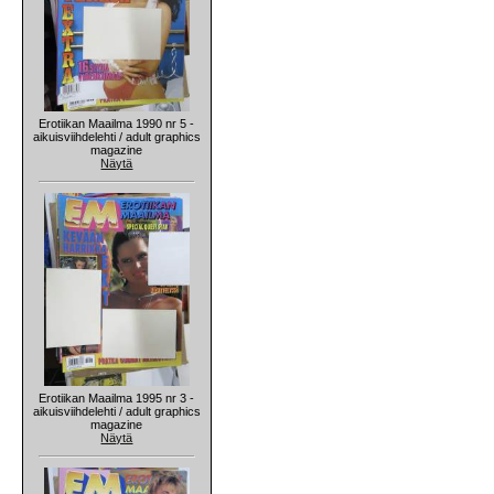
Erotiikan Maailma 1990 nr 5 -
aikuisviihdelehti / adult graphics
magazine
Näytä
Erotiikan Maailma 1995 nr 3 -
aikuisviihdelehti / adult graphics
magazine
Näytä