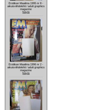
Erotiikan Maailma 1995 nr 8 -
aikuisviihdelehti / adult graphics
magazine
Näytä
Erotiikan Maailma 1996 nr 2 -
aikuisviihdelehti / adult graphics
magazine
Näytä