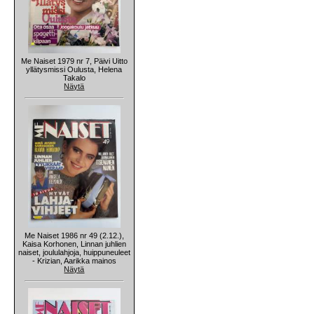
Me Naiset 1979 nr 7, Päivi Uitto
yllätysmissi Oulusta, Helena
Takalo
Näytä
Me Naiset 1986 nr 49 (2.12.),
Kaisa Korhonen, Linnan juhlien
naiset, joululahjoja, huippuneuleet
- Krizian, Aarikka mainos
Näytä