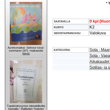
* 
0 kpl (Huom
SAATAVILLA
K2
KUNTO
Valokuva
SIDONTA/PAINOASU
Aurinkomatkat -Solresor kesä-
Sota - Maan
KATEGORIA
sommaren 1971 -matkaesite
Näytä
Sota - Vap
Aikakaudet 
Sotilas- ja 
Tupakkakysymys taloudelliselta
kannalta - Raittiuden Ystävien