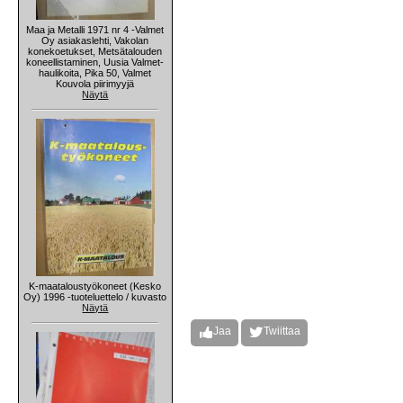
Maa ja Metalli 1971 nr 4 -Valmet
Oy asiakaslehti, Vakolan
konekoetukset, Metsätalouden
koneellistaminen, Uusia Valmet-
haulikoita, Pika 50, Valmet
Kouvola piirimyyjä
Näytä
K-maataloustyökoneet (Kesko
Oy) 1996 -tuoteluettelo / kuvasto
Näytä
Jaa
Twiittaa