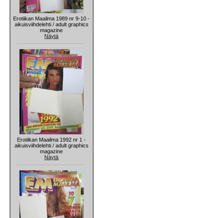
Erotiikan Maailma 1989 nr 9-10 -
aikuisviihdelehti / adult graphics
magazine
Näytä
Erotiikan Maailma 1992 nr 1 -
aikuisviihdelehti / adult graphics
magazine
Näytä