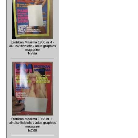
Erotiikan Maailma 1988 nr 4 -
aikuisviihdelehti / adult graphics
magazine
Näytä
Erotiikan Maailma 1988 nr 1 -
aikuisviihdelehti / adult graphics
magazine
Näytä