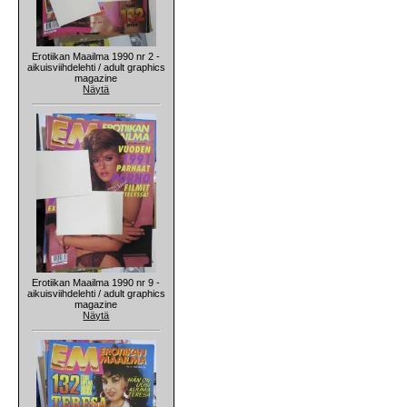
Erotiikan Maailma 1990 nr 2 -
aikuisviihdelehti / adult graphics
magazine
Näytä
Erotiikan Maailma 1990 nr 9 -
aikuisviihdelehti / adult graphics
magazine
Näytä