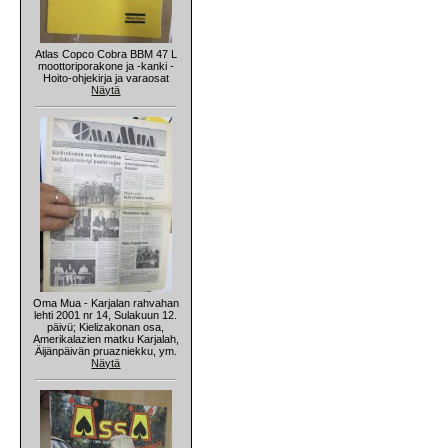
Atlas Copco Cobra BBM 47 L
moottoriporakone ja -kanki -
Hoito-ohjekirja ja varaosat
Näytä
Oma Mua - Karjalan rahvahan
lehti 2001 nr 14, Sulakuun 12.
päivü; Kielizakonan osa,
Amerikalazien matku Karjalah,
Äijänpäivän pruazniekku, ym.
Näytä