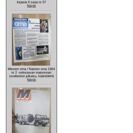
kirjasia II sarja nr 57
Näytä
Miesten oma / Naisten oma 1964
nr 2 -selostavan mainonnan
osoitteeton julkaisu, kääntölehti
Näytä