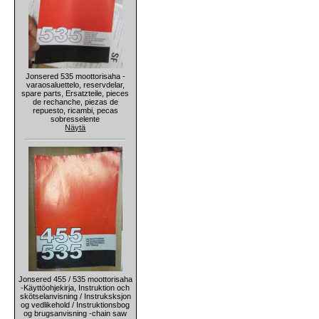
Jonsered 535 moottorisaha -
varaosaluettelo, reservdelar,
spare parts, Ersatzteile, pieces
de rechanche, piezas de
repuesto, ricambi, pecas
sobresselente
Näytä
Jonsered 455 / 535 moottorisaha
-Käyttöohjekirja, Instruktion och
skötselanvisning / Instruksksjon
og vedlikehold / Instruktionsbog
og brugsanvisning -chain saw