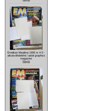
Erotiikan Maailma 1995 nr 4-5 -
aikuisviihdelehti / adult graphics
magazine
Näytä