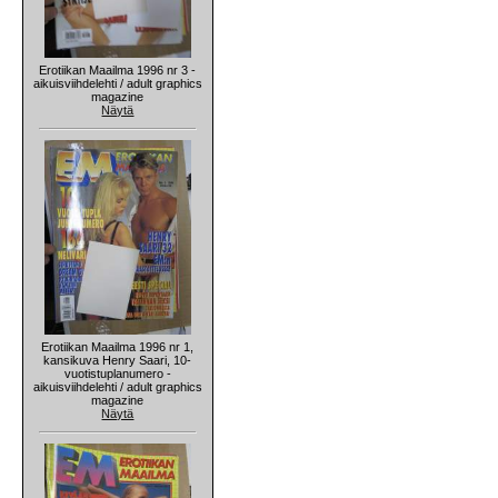
Erotiikan Maailma 1996 nr 3 -
aikuisviihdelehti / adult graphics
magazine
Näytä
Erotiikan Maailma 1996 nr 1,
kansikuva Henry Saari, 10-
vuotistuplanumero -
aikuisviihdelehti / adult graphics
magazine
Näytä