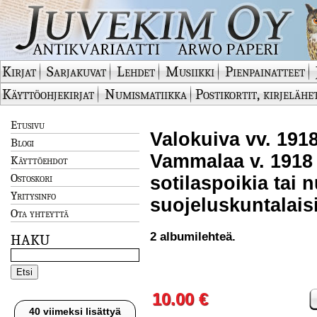
Kirjat
Sarjakuvat
Lehdet
Musiikki
Pienpainatteet
Käyttöohjekirjat
Numismatiikka
Postikortit, kirjelähe
Etusivu
Valokuiva vv. 1918
Blogi
Vammalaa v. 1918 
Käyttöehdot
Ostoskori
sotilaspoikia tai 
Yritysinfo
suojeluskuntalais
Ota yhteyttä
2 albumilehteä.
HAKU
10.00 €
40 viimeksi lisättyä