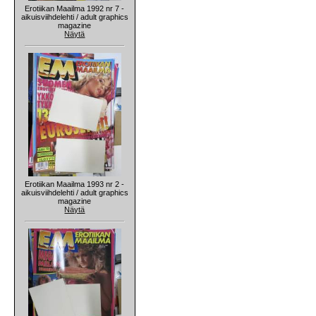
Erotiikan Maailma 1992 nr 7 -
aikuisviihdelehti / adult graphics
magazine
Näytä
Erotiikan Maailma 1993 nr 2 -
aikuisviihdelehti / adult graphics
magazine
Näytä