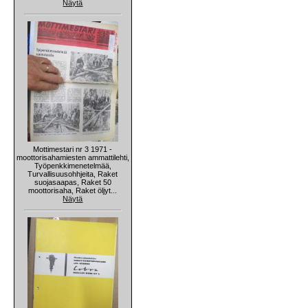
Näytä
Mottimestari nr 3 1971 -
moottorisahamiesten ammattilehti,
Työpenkkimenetelmää,
Turvallisuusohhjeita, Raket
suojasaapas, Raket 50
moottorisaha, Raket öljyt...
Näytä