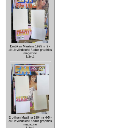
Erotiikan Maailma 1995 nr 2 -
aikuisviihdelehti / adult graphics
magazine
Näytä
Erotiikan Maailma 1994 nr 4-5 -
aikuisviihdelehti / adult graphics
magazine
Näytä