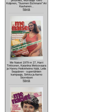
pirtumies, Murhaaja Toivo
Koljonen, "Suomen Eichmann" Ari
Kauhanen...
Näytä
Me Naiset 1979 nr 27, Harri
Tirkkonen, Katariina Metsovaara
ja Hannu Heikinheimo häät, Leila
Seppänen - supertähtien
kampaaja, Sirkka ja Aarno
Stormbom
Näytä