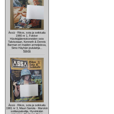
Ässä - Rikos, sota ja seikkailu
1980 nr 1, Fokker
Hävittäjälentokoneiden osto
Talvisotaan, Kenneth & Dennis
Barman eri maiden armeijoissa,
Simo Häyhän joululahja...
Näytä
Ässä - Rikos, sota ja seikkailu
1981 nr 3, Mauri Sariola - Marskin
sotilaspalvelija, Hyvinkään