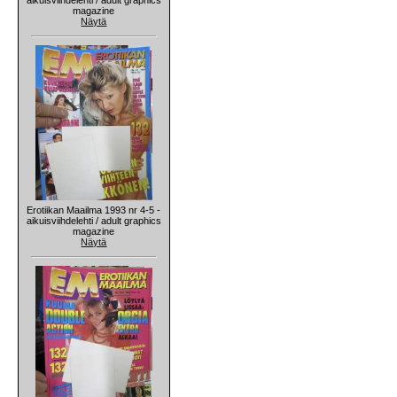
magazine
Näytä
Erotiikan Maailma 1993 nr 4-5 -
aikuisviihdelehti / adult graphics
magazine
Näytä