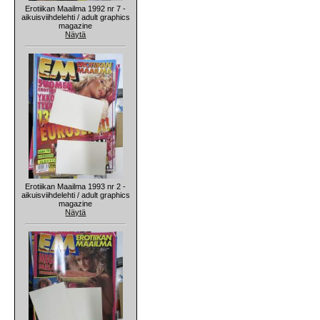
Erotiikan Maailma 1992 nr 7 -
aikuisviihdelehti / adult graphics
magazine
Näytä
Erotiikan Maailma 1993 nr 2 -
aikuisviihdelehti / adult graphics
magazine
Näytä