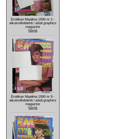
Erotiikan Maailma 1990 nr 2 -
aikuisviihdelehti / adult graphics
magazine
Näytä
Erotiikan Maailma 1990 nr 9 -
aikuisviihdelehti / adult graphics
magazine
Näytä