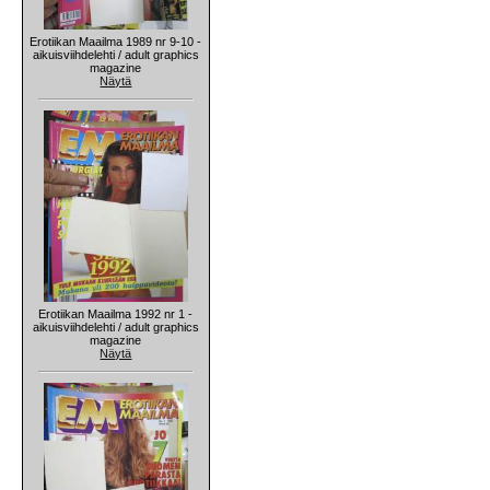
Erotiikan Maailma 1989 nr 9-10 -
aikuisviihdelehti / adult graphics
magazine
Näytä
Erotiikan Maailma 1992 nr 1 -
aikuisviihdelehti / adult graphics
magazine
Näytä