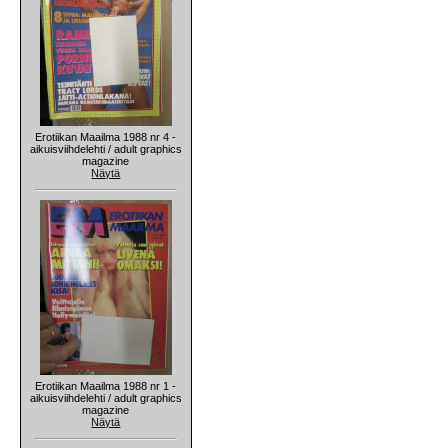
Erotiikan Maailma 1988 nr 4 -
aikuisviihdelehti / adult graphics
magazine
Näytä
Erotiikan Maailma 1988 nr 1 -
aikuisviihdelehti / adult graphics
magazine
Näytä