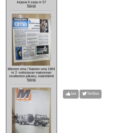
kirjasia II sarja nr 57
Näytä
Miesten oma / Naisten oma 1964
nr 2 -selostavan mainonnan
osoitteeton julkaisu, kääntölehti
Näytä
Jaa
Twiittaa