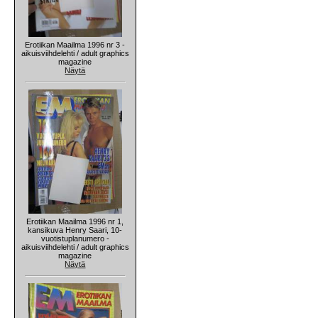
Erotiikan Maailma 1996 nr 3 -
aikuisviihdelehti / adult graphics
magazine
Näytä
Erotiikan Maailma 1996 nr 1,
kansikuva Henry Saari, 10-
vuotistuplanumero -
aikuisviihdelehti / adult graphics
magazine
Näytä