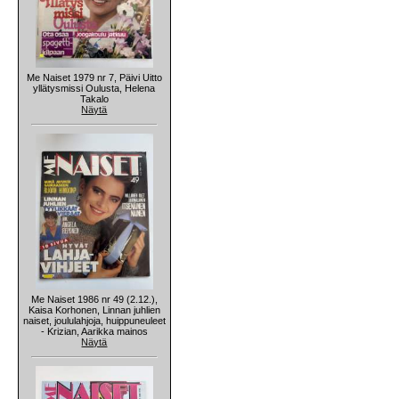
Me Naiset 1979 nr 7, Päivi Uitto
yllätysmissi Oulusta, Helena
Takalo
Näytä
Me Naiset 1986 nr 49 (2.12.),
Kaisa Korhonen, Linnan juhlien
naiset, joululahjoja, huippuneuleet
- Krizian, Aarikka mainos
Näytä