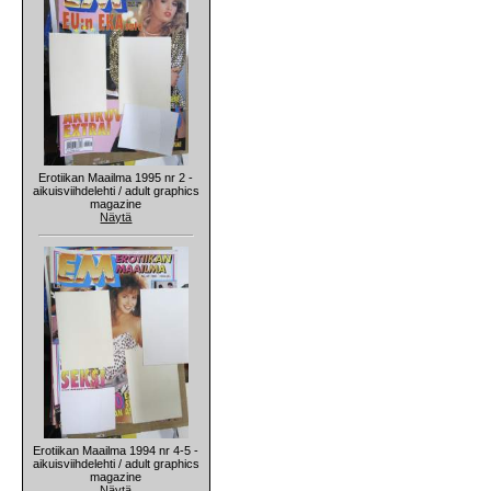
Erotiikan Maailma 1995 nr 2 -
aikuisviihdelehti / adult graphics
magazine
Näytä
Erotiikan Maailma 1994 nr 4-5 -
aikuisviihdelehti / adult graphics
magazine
Näytä