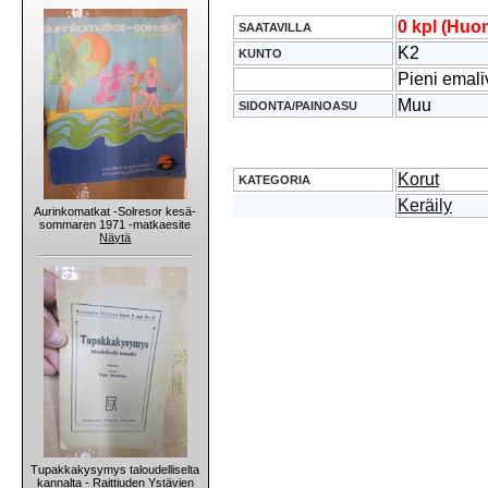
0 kpl (Huom
SAATAVILLA
K2
KUNTO
Pieni emali
Muu
SIDONTA/PAINOASU
Korut
KATEGORIA
Keräily
Aurinkomatkat -Solresor kesä-
sommaren 1971 -matkaesite
Näytä
Tupakkakysymys taloudelliselta
kannalta - Raittiuden Ystävien