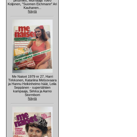
pirtumies, Murhaaja Toivo
Koljonen, "Suomen Eichmann" Ari
Kauhanen...
Näytä
Me Naiset 1979 nr 27, Harri
Tirkkonen, Katariina Metsovaara
ja Hannu Heikinheimo häät, Leila
Seppänen - supertähtien
kampaaja, Sirkka ja Aarno
Stormbom
Näytä