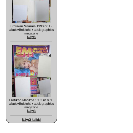
Erotiikan Maailma 1993 nr 1 -
aikuisviihdelehti / adult graphics
magazine
Näytä
Erotiikan Maailma 1992 nr 8-9 -
aikuisviihdelehti / adult graphics
magazine
Näytä
Näytä kaikki