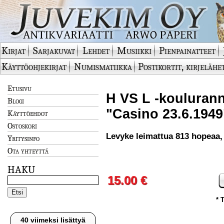
Kirjat
Sarjakuvat
Lehdet
Musiikki
Pienpainatteet
Käyttöohjekirjat
Numismatiikka
Postikortit, kirjelähe
Etusivu
H VS L -kouluran
Blogi
"Casino 23.6.1949
Käyttöehdot
Ostoskori
Levyke leimattua 813 hopeaa,
Yritysinfo
Ota yhteyttä
HAKU
15.00 €
* 
40 viimeksi lisättyä