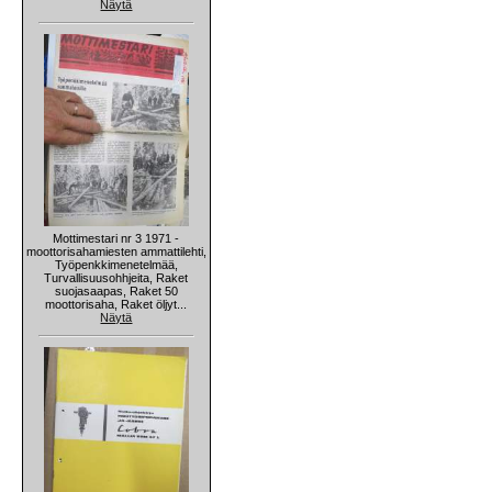
Näytä
Mottimestari nr 3 1971 -
moottorisahamiesten ammattilehti,
Työpenkkimenetelmää,
Turvallisuusohhjeita, Raket
suojasaapas, Raket 50
moottorisaha, Raket öljyt...
Näytä