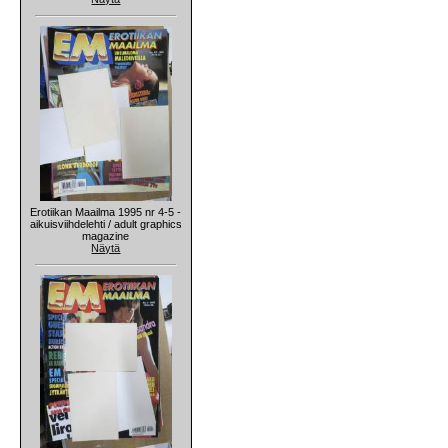
Erotiikan Maailma 1995 nr 4-5 -
aikuisviihdelehti / adult graphics
magazine
Näytä