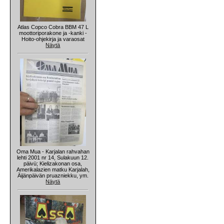
Atlas Copco Cobra BBM 47 L
moottoriporakone ja -kanki -
Hoito-ohjekirja ja varaosat
Näytä
Oma Mua - Karjalan rahvahan
lehti 2001 nr 14, Sulakuun 12.
päivü; Kielizakonan osa,
Amerikalazien matku Karjalah,
Äijänpäivän pruazniekku, ym.
Näytä