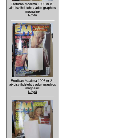
Erotiikan Maailma 1995 nr 8 -
aikuisviihdelehti / adult graphics
magazine
Näytä
Erotiikan Maailma 1996 nr 2 -
aikuisviihdelehti / adult graphics
magazine
Näytä