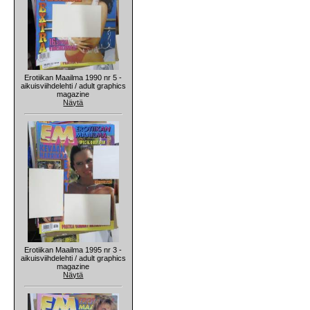
Erotiikan Maailma 1990 nr 5 -
aikuisviihdelehti / adult graphics
magazine
Näytä
Erotiikan Maailma 1995 nr 3 -
aikuisviihdelehti / adult graphics
magazine
Näytä