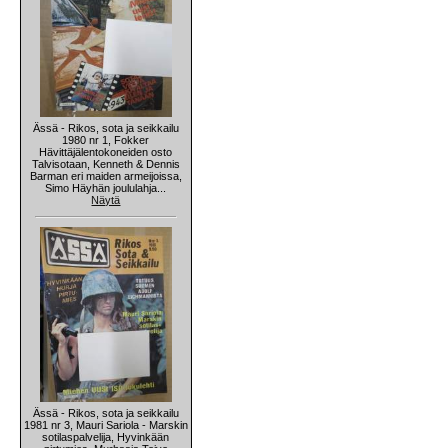
Ässä - Rikos, sota ja seikkailu
1980 nr 1, Fokker
Hävittäjälentokoneiden osto
Talvisotaan, Kenneth & Dennis
Barman eri maiden armeijoissa,
Simo Häyhän joululahja...
Näytä
Ässä - Rikos, sota ja seikkailu
1981 nr 3, Mauri Sariola - Marskin
sotilaspalvelija, Hyvinkään