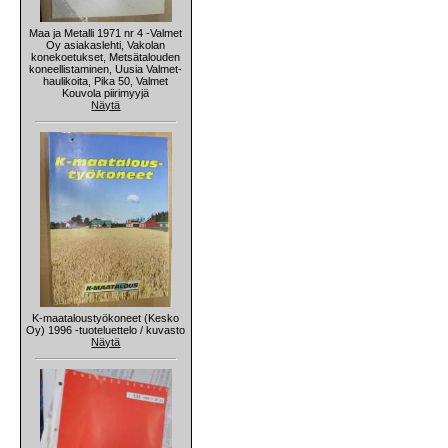
Maa ja Metalli 1971 nr 4 -Valmet
Oy asiakaslehti, Vakolan
konekoetukset, Metsätalouden
koneellistaminen, Uusia Valmet-
haulikoita, Pika 50, Valmet
Kouvola piirimyyjä
Näytä
K-maataloustyökoneet (Kesko
Oy) 1996 -tuoteluettelo / kuvasto
Näytä