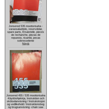
Jonsered 535 moottorisaha -
varaosaluettelo, reservdelar,
spare parts, Ersatzteile, pieces
de rechanche, piezas de
repuesto, ricambi, pecas
sobresselente
Näytä
Jonsered 455 / 535 moottorisaha
-Käyttöohjekirja, Instruktion och
skötselanvisning / Instruksksjon
og vedlikehold / Instruktionsbog
og brugsanvisning -chain saw