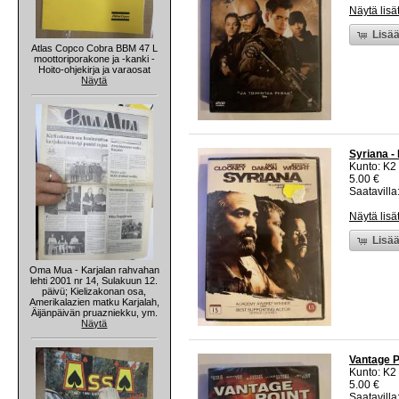
Näytä lisä
Lisää
Atlas Copco Cobra BBM 47 L
moottoriporakone ja -kanki -
Hoito-ohjekirja ja varaosat
Näytä
Syriana -
Kunto: K2 
5.00 €
Saatavilla:
Näytä lisä
Lisää
Oma Mua - Karjalan rahvahan
lehti 2001 nr 14, Sulakuun 12.
päivü; Kielizakonan osa,
Amerikalazien matku Karjalah,
Äijänpäivän pruazniekku, ym.
Näytä
Vantage P
Kunto: K2 
5.00 €
Saatavilla: