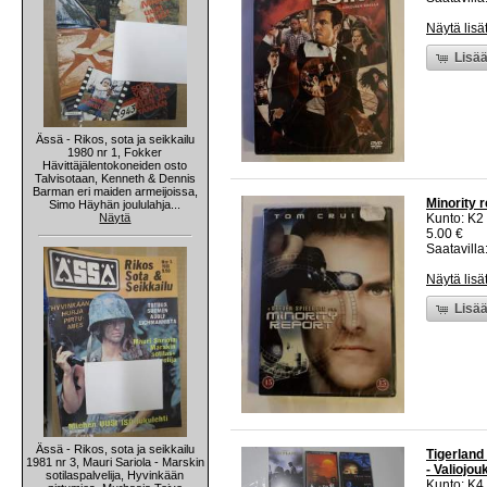
Näytä lisä
Lisää
Ässä - Rikos, sota ja seikkailu
1980 nr 1, Fokker
Hävittäjälentokoneiden osto
Talvisotaan, Kenneth & Dennis
Barman eri maiden armeijoissa,
Minority 
Simo Häyhän joululahja...
Näytä
Kunto: K2 
5.00 €
Saatavilla:
Näytä lisä
Lisää
Ässä - Rikos, sota ja seikkailu
Tigerland 
1981 nr 3, Mauri Sariola - Marskin
- Valiojo
sotilaspalvelija, Hyvinkään
Kunto: K4