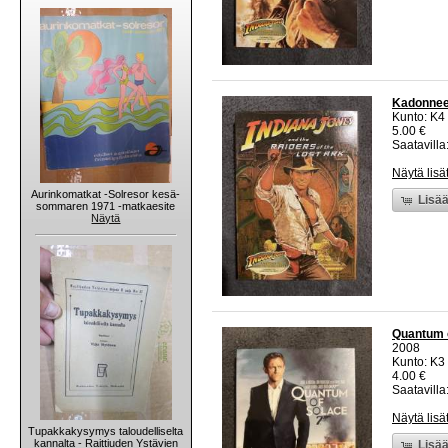
Kadonnee
Kunto: K4
5.00 €
Saatavilla:
Näytä lisä
Aurinkomatkat -Solresor kesä-
Lisää
sommaren 1971 -matkaesite
Näytä
Quantum o
2008
Kunto: K3
4.00 €
Saatavilla:
Näytä lisä
Tupakkakysymys taloudelliselta
kannalta - Raittiuden Ystävien
Lisää