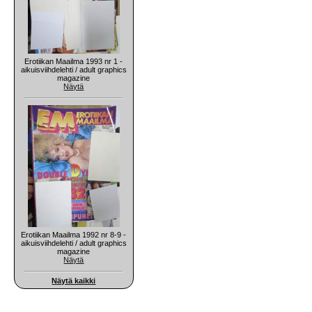
Erotiikan Maailma 1993 nr 1 -
aikuisviihdelehti / adult graphics
magazine
Näytä
Erotiikan Maailma 1992 nr 8-9 -
aikuisviihdelehti / adult graphics
magazine
Näytä
Näytä kaikki