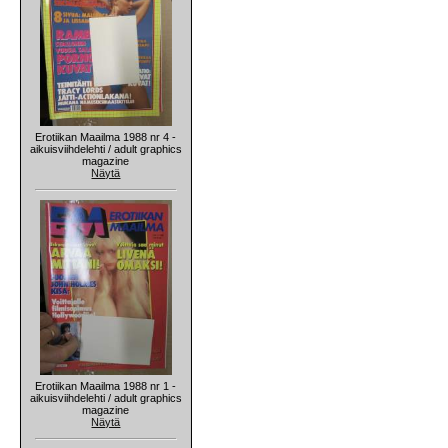
Erotiikan Maailma 1988 nr 4 -
aikuisviihdelehti / adult graphics
magazine
Näytä
Erotiikan Maailma 1988 nr 1 -
aikuisviihdelehti / adult graphics
magazine
Näytä