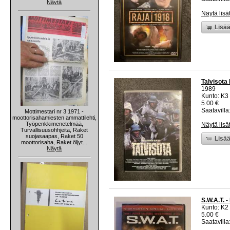
Näytä
Näytä lisä
Lisää
Talvisota
1989
Kunto: K3
5.00 €
Saatavilla:
Mottimestari nr 3 1971 -
moottorisahamiesten ammattilehti,
Työpenkkimenetelmää,
Näytä lisä
Turvallisuusohhjeita, Raket
suojasaapas, Raket 50
Lisää
moottorisaha, Raket öljyt...
Näytä
S.W.A.T. 
Kunto: K2 
5.00 €
Saatavilla: