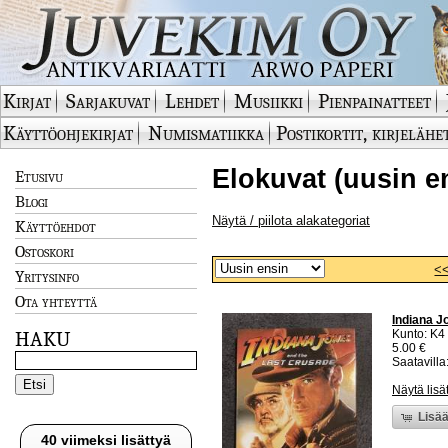
Kirjat
Sarjakuvat
Lehdet
Musiikki
Pienpainatteet
Käyttöohjekirjat
Numismatiikka
Postikortit, kirjelähe
Elokuvat (uusin e
Etusivu
Blogi
Näytä / piilota alakategoriat
Käyttöehdot
Ostoskori
<
Yritysinfo
Ota yhteyttä
Indiana J
Kunto: K4
HAKU
5.00 €
Saatavilla:
Näytä lisä
Lisää
40 viimeksi lisättyä