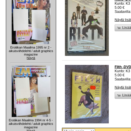
Kunto: K3
5.00 €
Saatavilla:
Näytä lisä
Lisää
Erotiikan Maailma 1995 nr 2 -
aikuisviihdelehti / adult graphics
magazine
Näytä
Filth -DV
Kunto: K3
5.00 €
Saatavilla:
Näytä lisä
Lisää
Erotiikan Maailma 1994 nr 4-5 -
aikuisviihdelehti / adult graphics
magazine
Näytä