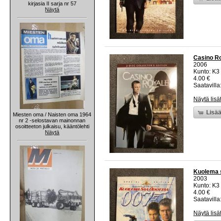
kirjasia II sarja nr 57
Näytä
Casino Ro
2006
Kunto: K3
4.00 €
Saatavilla:
Näytä lisä
Lisää
Miesten oma / Naisten oma 1964
nr 2 -selostavan mainonnan
osoitteeton julkaisu, kääntölehti
Näytä
Kuolema s
2003
Kunto: K3
4.00 €
Saatavilla:
Näytä lisä