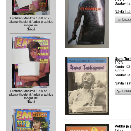
Saatavilla:
Näytä lisä
Erotiikan Maailma 1990 nr 2 -
Lisää
aikuisviihdelehti / adult graphics
magazine
Näytä
Uuno Turh
1973
Kunto: K3
5.00 €
Saatavilla:
Näytä lisä
Erotiikan Maailma 1990 nr 9 -
Lisää
aikuisviihdelehti / adult graphics
magazine
Näytä
Pekka ja 
1955