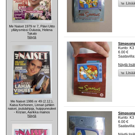
Lisää
Me Naiset 1979 nr 7, Päivi Uitto
yllätysmissi Oulusta, Helena
Takalo
Näytä
Simpsons
Kunto: K3
6.00 €
Saatavilla:
Näytä lisä
Lisää
Me Naiset 1986 nr 49 (2.12.),
Kaisa Korhonen, Linnan juhlien
naiset, joululahjoja, huippuneuleet
- Krizian, Aarikka mainos
Simpsons
Näytä
Kunto: K3
6.00 €
Saatavilla:
Näytä lisä