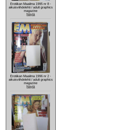
Erotiikan Maailma 1995 nr 8 -
aikuisviihdelehti / adult graphics
magazine
Näytä
Erotiikan Maailma 1996 nr 2 -
aikuisviihdelehti / adult graphics
magazine
Näytä