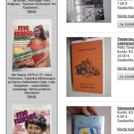
pirtumies, Murhaaja Toivo
7.00 €
Koljonen, "Suomen Eichmann" Ari
Kauhanen...
Saatavilla:
Näytä
Näytä lisä
Lisää
Timberjac
valmistam
FMG Timb
Kunto: K3
10.00 €
Saatavilla:
Näytä lisä
Me Naiset 1979 nr 27, Harri
Lisää
Tirkkonen, Katariina Metsovaara
ja Hannu Heikinheimo häät, Leila
Seppänen - supertähtien
kampaaja, Sirkka ja Aarno
Stormbom
Näytä
Simpsons
Kunto: K3
6.00 €
Saatavilla:
Näytä lisä