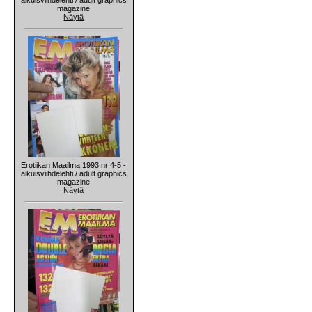
magazine
Näytä
Erotiikan Maailma 1993 nr 4-5 -
aikuisviihdelehti / adult graphics
magazine
Näytä