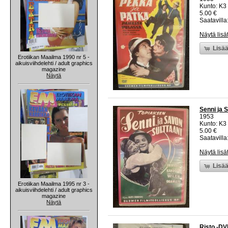
Kunto: K3
5.00 €
Saatavilla:
Näytä lisä
Lisää
Erotiikan Maailma 1990 nr 5 -
aikuisviihdelehti / adult graphics
magazine
Näytä
Senni ja 
1953
Kunto: K3
5.00 €
Saatavilla:
Näytä lisä
Lisää
Erotiikan Maailma 1995 nr 3 -
aikuisviihdelehti / adult graphics
magazine
Näytä
Risto -DV