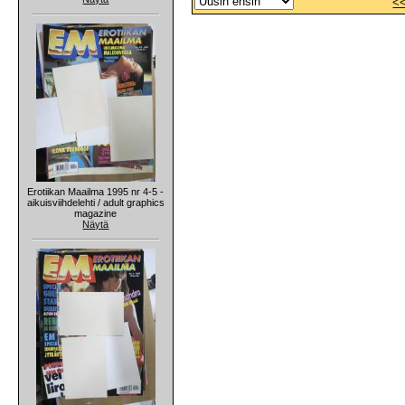
<
Erotiikan Maailma 1995 nr 4-5 -
aikuisviihdelehti / adult graphics
magazine
Näytä