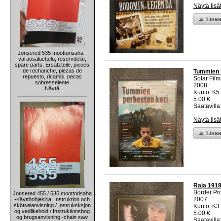
Näytä lisä
Lisää
Jonsered 535 moottorisaha -
varaosaluettelo, reservdelar,
spare parts, Ersatzteile, pieces
de rechanche, piezas de
Tummien p
repuesto, ricambi, pecas
Solar Film
sobresselente
2008
Näytä
Kunto: K5 
5.00 €
Saatavilla:
Näytä lisä
Lisää
Raja 1918
Border Pr
Jonsered 455 / 535 moottorisaha
2007
-Käyttöohjekirja, Instruktion och
skötselanvisning / Instruksksjon
Kunto: K3
og vedlikehold / Instruktionsbog
5.00 €
og brugsanvisning -chain saw
Saatavilla: