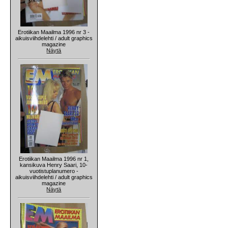
Erotiikan Maailma 1996 nr 3 -
aikuisviihdelehti / adult graphics
magazine
Näytä
Erotiikan Maailma 1996 nr 1,
kansikuva Henry Saari, 10-
vuotistuplanumero -
aikuisviihdelehti / adult graphics
magazine
Näytä