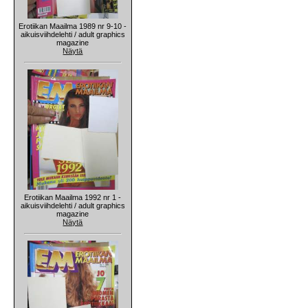
Erotiikan Maailma 1989 nr 9-10 -
aikuisviihdelehti / adult graphics
magazine
Näytä
Erotiikan Maailma 1992 nr 1 -
aikuisviihdelehti / adult graphics
magazine
Näytä