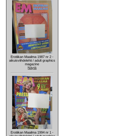
Erotiikan Maailma 1987 nr 2 -
aikuisviihdelehti / adult graphics
magazine
Näytä
Erotiikan Maailma 1994 nr 1 -
aikuisviihdelehti / adult graphics