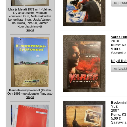
Lisää
Maa ja Metalli 1971 nr 4 -Valmet
Oy asiakaslehti, Vakolan
konekoetukset, Metsätalouden
koneellistaminen, Uusia Valmet-
haulikoita, Pika 50, Valmet
Kouvola piirimyyjä
Näytä
Vares Huh
2010
Kunto: K3
5.00 €
Saatavilla:
Näytä lisä
Lisää
K-maataloustyökoneet (Kesko
Oy) 1996 -tuoteluettelo / kuvasto
Näytä
Bodomin 
YLE
2007
Kunto: K3
5.00 €
Saatavilla: