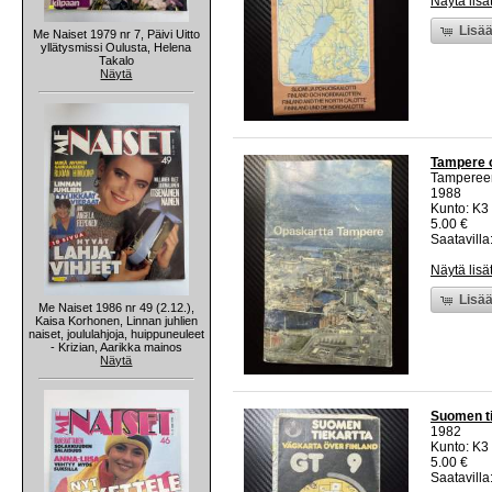
Näytä lisä
Lisää
Me Naiset 1979 nr 7, Päivi Uitto
yllätysmissi Oulusta, Helena
Takalo
Näytä
Tampere 
Tampereen
1988
Kunto: K3
5.00 €
Saatavilla:
Näytä lisä
Lisää
Me Naiset 1986 nr 49 (2.12.),
Kaisa Korhonen, Linnan juhlien
naiset, joululahjoja, huippuneuleet
- Krizian, Aarikka mainos
Näytä
Suomen ti
1982
Kunto: K3
5.00 €
Saatavilla: