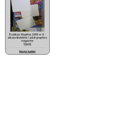
Erotiikan Maailma 1989 nr 8 -
aikuisviihdelehti / adult graphics
magazine
Näytä
Näytä kaikki