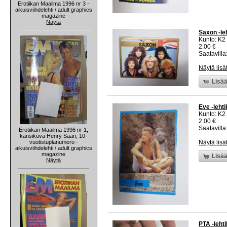
Erotiikan Maailma 1996 nr 3 -
aikuisviihdelehti / adult graphics
magazine
Näytä
Saxon -leh
Kunto: K2 
2.00 €
Saatavilla:
Näytä lisä
Lisää
Eve -lehti
Kunto: K2 
2.00 €
Saatavilla:
Erotiikan Maailma 1996 nr 1,
kansikuva Henry Saari, 10-
vuotistuplanumero -
Näytä lisä
aikuisviihdelehti / adult graphics
magazine
Lisää
Näytä
PTA -lehti