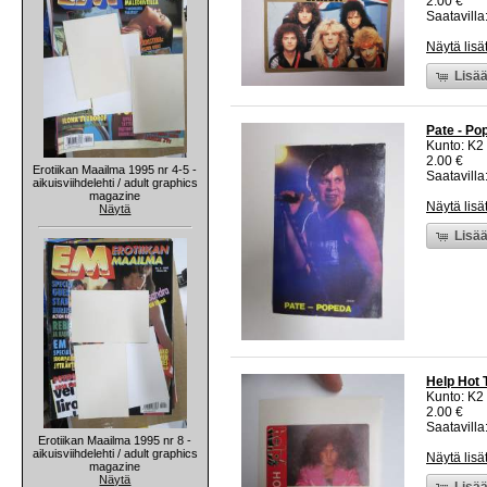
2.00 €
Saatavilla:
Näytä lisä
Lisää
Pate - Pop
Kunto: K2 
2.00 €
Erotiikan Maailma 1995 nr 4-5 -
Saatavilla:
aikuisviihdelehti / adult graphics
magazine
Näytä lisä
Näytä
Lisää
Help Hot T
Kunto: K2 
2.00 €
Saatavilla:
Erotiikan Maailma 1995 nr 8 -
aikuisviihdelehti / adult graphics
Näytä lisä
magazine
Näytä
Lisää