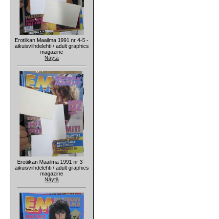
Erotiikan Maailma 1991 nr 4-5 -
aikuisviihdelehti / adult graphics
magazine
Näytä
Erotiikan Maailma 1991 nr 3 -
aikuisviihdelehti / adult graphics
magazine
Näytä