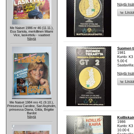
Näytä lisä
Lisää
Me Naiset 1986 nr 46 (11.11.),
Esa Sariola, merkillinen Miami
Vice, laskettelu - vaatteet
Näytä
Suomen ti
1981
Kunto: K3
5.00 €
Saatavilla:
Näytä lisä
Lisää
Me Naiset 1984 nro 41 (9.10.),
Prinsessa Caroline, Sari Aspholm,
prinsessa Diana, Gilda, Brigitte
Bardot
Näytä
Koilliskai
1986
Kunto: K3
10.00 €