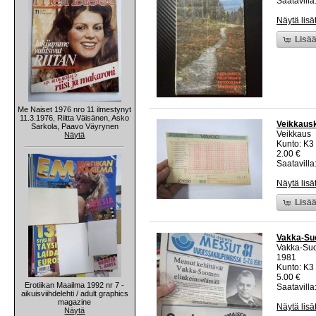
Saatavilla:
Näytä lisä
Lisää
Me Naiset 1976 nro 11 ilmestynyt
11.3.1976, Riitta Väisänen, Asko
Veikkausk
Sarkola, Paavo Väyrynen
Veikkaus
Näytä
Kunto: K3
2.00 €
Saatavilla:
Näytä lisä
Lisää
Vakka-Su
Vakka-Su
1981
Kunto: K3
5.00 €
Erotiikan Maailma 1992 nr 7 -
Saatavilla:
aikuisviihdelehti / adult graphics
magazine
Näytä lisä
Näytä