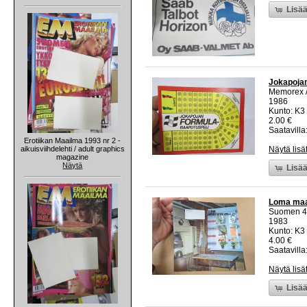
Lisää
Jokapojan
Memorex /
1986
Kunto: K3
2.00 €
Saatavilla
Erotiikan Maailma 1993 nr 2 -
aikuisviihdelehti / adult graphics
Näytä lisä
magazine
Näytä
Lisää
Loma maal
Suomen 4H
1983
Kunto: K3
4.00 €
Saatavilla:
Näytä lisä
Lisää