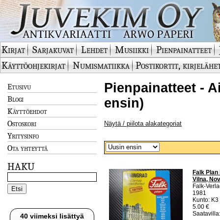
Kirjat
Sarjakuvat
Lehdet
Musiikki
Pienpainatteet
Käyttöohjekirjat
Numismatiikka
Postikortit, kirjelähe
Pienpainatteet - A
Etusivu
Blogi
ensin)
Käyttöehdot
Ostoskori
Näytä / piilota alakategoriat
Yritysinfo
Ota yhteyttä
HAKU
Falk Plan 
Vilna, No
Falk-Verl
1981
Kunto: K3
5.00 €
Saatavilla:
40 viimeksi lisättyä