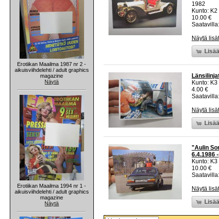
1982
Kunto: K2 
10.00 €
Saatavilla:
Näytä lisä
Lisää
Erotiikan Maailma 1987 nr 2 -
aikuisviihdelehti / adult graphics
Länsilinj
magazine
Näytä
Kunto: K3
4.00 €
Saatavilla:
Näytä lisä
Lisää
"Aulin So
6.4.1986 -
Kunto: K3
10.00 €
Saatavilla:
Erotiikan Maailma 1994 nr 1 -
Näytä lisä
aikuisviihdelehti / adult graphics
magazine
Lisää
Näytä