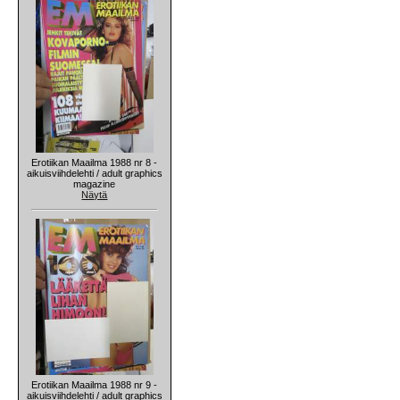
Erotiikan Maailma 1988 nr 8 -
aikuisviihdelehti / adult graphics
magazine
Näytä
Erotiikan Maailma 1988 nr 9 -
aikuisviihdelehti / adult graphics