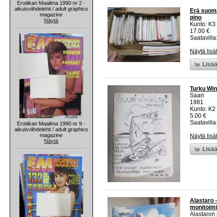
Erotiikan Maailma 1990 nr 2 -
aikuisviihdelehti / adult graphics
Erä suoma
magazine
pino
Näytä
Kunto: K3
17.00 €
Saatavilla:
Näytä lisä
Lisää
Turku Win
Saari
1981
Kunto: K2 
5.00 €
Saatavilla:
Erotiikan Maailma 1990 nr 9 -
aikuisviihdelehti / adult graphics
magazine
Näytä lisä
Näytä
Lisää
Alastaro -
monitoimi
Alastaron 