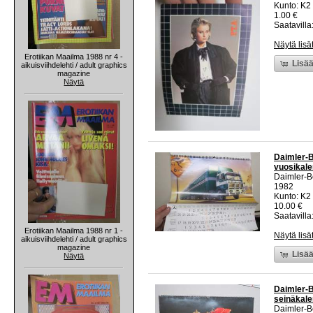
Kunto: K2 
1.00 €
Saatavilla:
Näytä lisä
Erotiikan Maailma 1988 nr 4 -
Lisää
aikuisviihdelehti / adult graphics
magazine
Näytä
Daimler-B
vuosikalen
Daimler-
1982
Kunto: K2 
10.00 €
Saatavilla:
Erotiikan Maailma 1988 nr 1 -
Näytä lisä
aikuisviihdelehti / adult graphics
magazine
Lisää
Näytä
Daimler-B
seinäkale
Daimler-