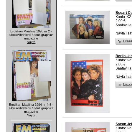
Bogart Co 
Kunto: K2 
2.00 €
Saatavilla:
Erotiikan Maailma 1995 nr 2 -
Näytä lisä
aikuisviihdelehti / adult graphics
magazine
Lisää
Näytä
Berlin -le
Kunto: K2 
2.00 €
Saatavilla:
Näytä lisä
Lisää
Erotiikan Maailma 1994 nr 4-5 -
aikuisviihdelehti / adult graphics
magazine
Näytä
Saxon -leh
Kunto: K2 