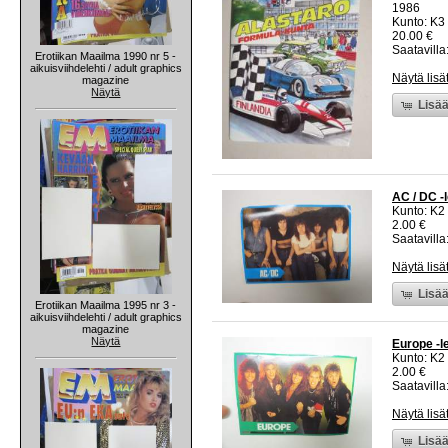
1986
Kunto: K3
20.00 €
Saatavilla:
Erotiikan Maailma 1990 nr 5 -
aikuisviihdelehti / adult graphics
Näytä lisä
magazine
Näytä
Lisää
AC / DC -l
Kunto: K2 
2.00 €
Saatavilla:
Näytä lisä
Lisää
Erotiikan Maailma 1995 nr 3 -
aikuisviihdelehti / adult graphics
magazine
Näytä
Europe -le
Kunto: K2 
2.00 €
Saatavilla:
Näytä lisä
Lisää