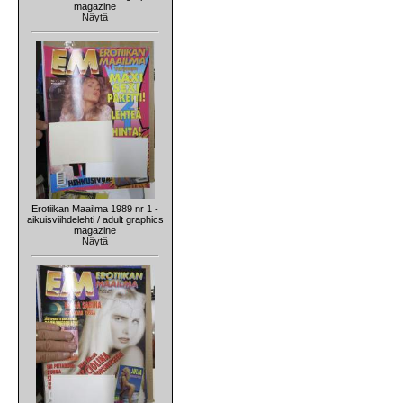
magazine
Näytä
Erotiikan Maailma 1989 nr 1 -
aikuisviihdelehti / adult graphics
magazine
Näytä