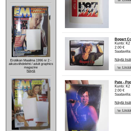
Bogart Co.
Kunto: K2 
2.00 €
Saatavilla:
Näytä lisä
Erotiikan Maailma 1996 nr 2 -
aikuisviihdelehti / adult graphics
magazine
Lisää
Näytä
Pate - Pop
Kunto: K2 
2.00 €
Saatavilla:
Näytä lisä
Lisää