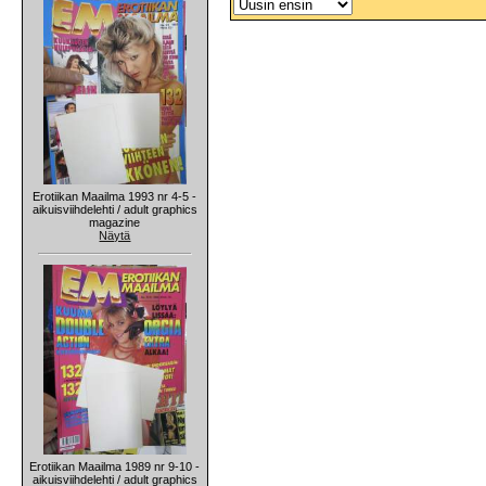
Erotiikan Maailma 1993 nr 4-5 -
aikuisviihdelehti / adult graphics
magazine
Näytä
Erotiikan Maailma 1989 nr 9-10 -
aikuisviihdelehti / adult graphics