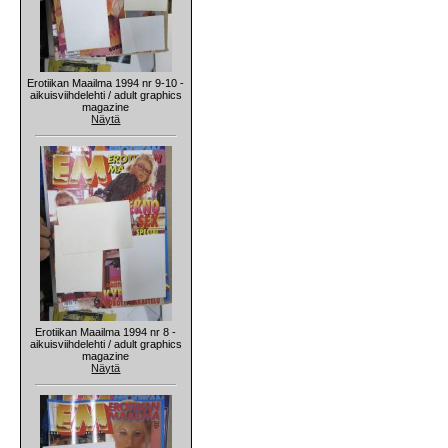
Erotiikan Maailma 1994 nr 9-10 -
aikuisviihdelehti / adult graphics
magazine
Näytä
Erotiikan Maailma 1994 nr 8 -
aikuisviihdelehti / adult graphics
magazine
Näytä