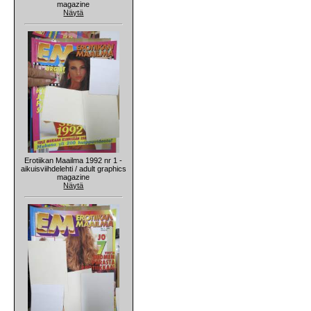
magazine
Näytä
Erotiikan Maailma 1992 nr 1 -
aikuisviihdelehti / adult graphics
magazine
Näytä