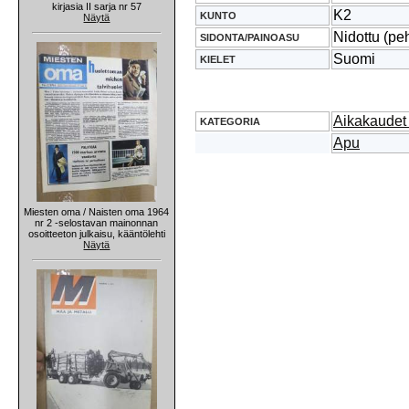
kirjasia II sarja nr 57
K2
KUNTO
Näytä
Nidottu (pe
SIDONTA/PAINOASU
Suomi
KIELET
Aikakaudet 
KATEGORIA
Apu
Miesten oma / Naisten oma 1964
nr 2 -selostavan mainonnan
osoitteeton julkaisu, kääntölehti
Näytä