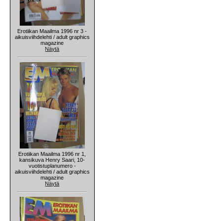
Erotiikan Maailma 1996 nr 3 -
aikuisviihdelehti / adult graphics
magazine
Näytä
Erotiikan Maailma 1996 nr 1,
kansikuva Henry Saari, 10-
vuotistuplanumero -
aikuisviihdelehti / adult graphics
magazine
Näytä