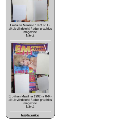
Erotiikan Maailma 1993 nr 1 -
aikuisviihdelehti / adult graphics
magazine
Näytä
Erotiikan Maailma 1992 nr 8-9 -
aikuisviihdelehti / adult graphics
magazine
Näytä
Näytä kaikki