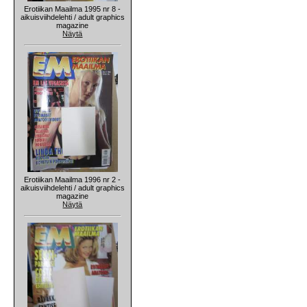
Erotiikan Maailma 1995 nr 8 -
aikuisviihdelehti / adult graphics
magazine
Näytä
Erotiikan Maailma 1996 nr 2 -
aikuisviihdelehti / adult graphics
magazine
Näytä