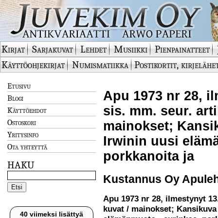
Kirjat
Sarjakuvat
Lehdet
Musiikki
Pienpainatteet
Käyttöohjekirjat
Numismatiikka
Postikortit, kirjelähe
Etusivu
Apu 1973 nr 28, il
Blogi
sis. mm. seur. arti
Käyttöehdot
Ostoskori
mainokset; Kansi
Yritysinfo
Irwinin uusi eläm
Ota yhteyttä
porkkanoita ja
HAKU
Kustannus Oy Apuleht
Apu 1973 nr 28, ilmestynyt 13.
kuvat / mainokset; Kansikuva
40 viimeksi lisättyä