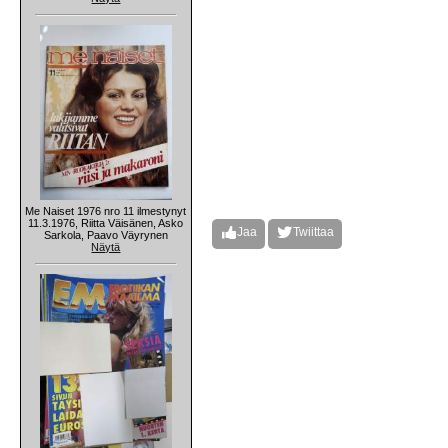
Me Naiset 1976 nro 11 ilmestynyt
11.3.1976, Riitta Väisänen, Asko
Jaa
Twiittaa
Sarkola, Paavo Väyrynen
Näytä