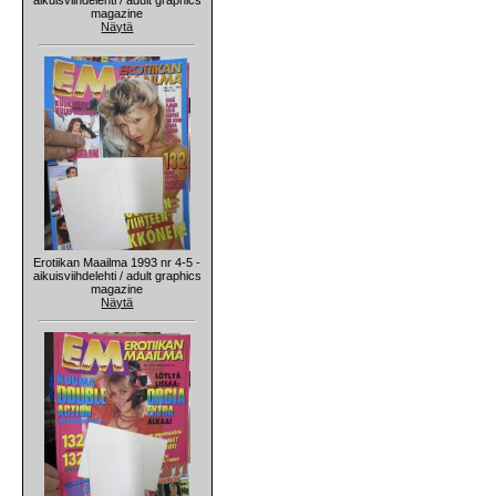
magazine
Näytä
Erotiikan Maailma 1993 nr 4-5 -
aikuisviihdelehti / adult graphics
magazine
Näytä