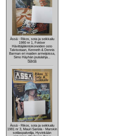
Ässä - Rikos, sota ja seikkailu
1980 nr 1, Fokker
Hävittäjälentokoneiden osto
Talvisotaan, Kenneth & Dennis
Barman eri maiden armeijoissa,
Simo Häyhän joululahja...
Näytä
Ässä - Rikos, sota ja seikkailu
1981 nr 3, Mauri Sariola - Marskin
sotilaspalvelija, Hyvinkään