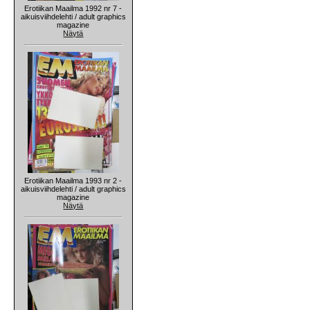
Erotiikan Maailma 1992 nr 7 -
aikuisviihdelehti / adult graphics
magazine
Näytä
Erotiikan Maailma 1993 nr 2 -
aikuisviihdelehti / adult graphics
magazine
Näytä