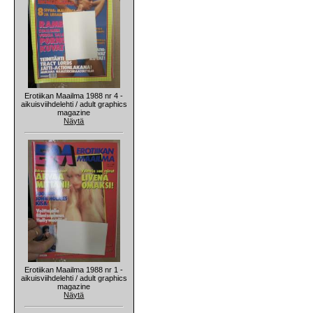
Erotiikan Maailma 1988 nr 4 -
aikuisviihdelehti / adult graphics
magazine
Näytä
Erotiikan Maailma 1988 nr 1 -
aikuisviihdelehti / adult graphics
magazine
Näytä