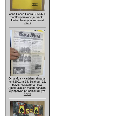
Atlas Copco Cobra BBM 47 L
moottoriporakone ja -kanki -
Hoito-ohjekirja ja varaosat
Näytä
Oma Mua - Karjalan rahvahan
lehti 2001 nr 14, Sulakuun 12.
päivü; Kielizakonan osa,
Amerikalazien matku Karjalah,
Äijänpäivän pruazniekku, ym.
Näytä