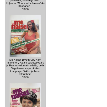
pirtumies, Murhaaja Toivo
Koljonen, "Suomen Eichmann" Ari
Kauhanen...
Näytä
Me Naiset 1979 nr 27, Harri
Tirkkonen, Katariina Metsovaara
ja Hannu Heikinheimo häät, Leila
Seppänen - supertähtien
kampaaja, Sirkka ja Aarno
Stormbom
Näytä