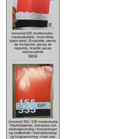
Jonsered 535 moottorisaha -
varaosaluettelo, reservdelar,
spare parts, Ersatzteile, pieces
de rechanche, piezas de
repuesto, ricambi, pecas
sobresselente
Näytä
Jonsered 455 / 535 moottorisaha
-Käyttöohjekirja, Instruktion och
skötselanvisning / Instruksksjon
og vedlikehold / Instruktionsbog
og brugsanvisning -chain saw