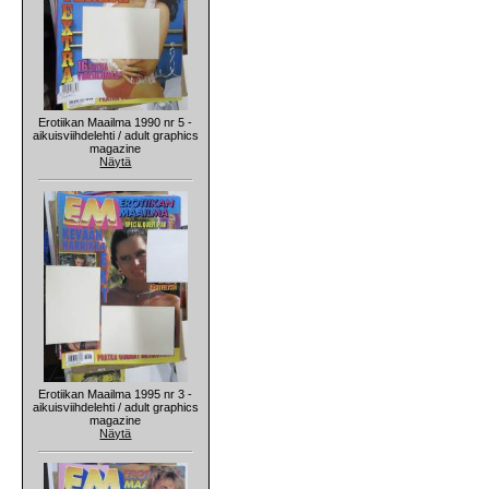
Erotiikan Maailma 1990 nr 5 -
aikuisviihdelehti / adult graphics
magazine
Näytä
Erotiikan Maailma 1995 nr 3 -
aikuisviihdelehti / adult graphics
magazine
Näytä