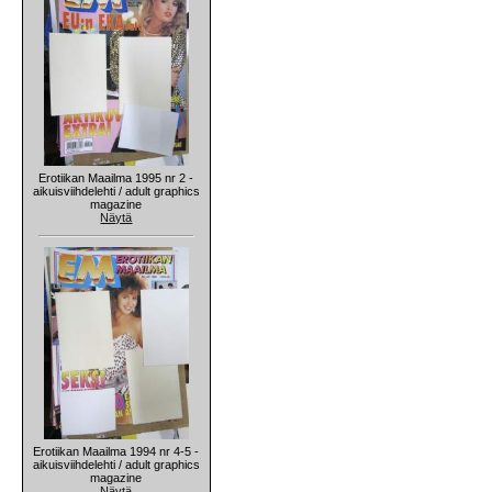
Erotiikan Maailma 1995 nr 2 -
aikuisviihdelehti / adult graphics
magazine
Näytä
Erotiikan Maailma 1994 nr 4-5 -
aikuisviihdelehti / adult graphics
magazine
Näytä