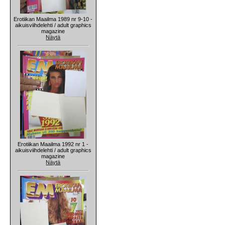
Erotiikan Maailma 1989 nr 9-10 -
aikuisviihdelehti / adult graphics
magazine
Näytä
Erotiikan Maailma 1992 nr 1 -
aikuisviihdelehti / adult graphics
magazine
Näytä