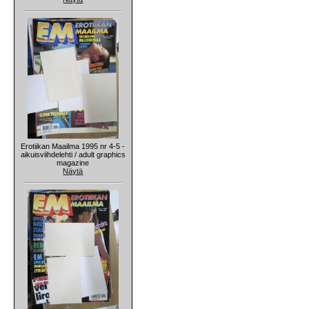
Erotiikan Maailma 1995 nr 4-5 -
aikuisviihdelehti / adult graphics
magazine
Näytä