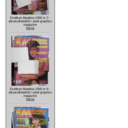
Erotiikan Maailma 1990 nr 2 -
aikuisviihdelehti / adult graphics
magazine
Näytä
Erotiikan Maailma 1990 nr 9 -
aikuisviihdelehti / adult graphics
magazine
Näytä