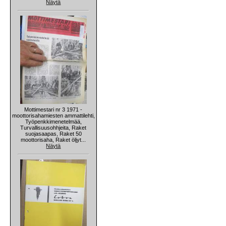
Näytä
Mottimestari nr 3 1971 -
moottorisahamiesten ammattilehti,
Työpenkkimenetelmää,
Turvallisuusohhjeita, Raket
suojasaapas, Raket 50
moottorisaha, Raket öljyt...
Näytä