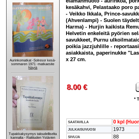
elämänmuoto - aurinkoa, por
kesäkahvi, Pelastaako poro pak
- Veikko Ikkala, Prince-savukk
(Ahvenlampi) - Suolen täydeltä
Harma) - Hurjin kaikista Rem
Helvetin enkeleitä pyörien se
savukkeet, Purnu ulkoilmataid
poikia jazzjuhlille - reportaas
asiakkaista, paperinukke "La
x 27 cm.
Aurinkomatkat -Solresor kesä-
sommaren 1971 -matkaesite
Näytä
8.00 €
* 
0 kpl (Huom
SAATAVILLA
1973
JULKAISUVUOSI
Tupakkakysymys taloudelliselta
88
SIVUJA
kannalta - Raittiuden Ystävien