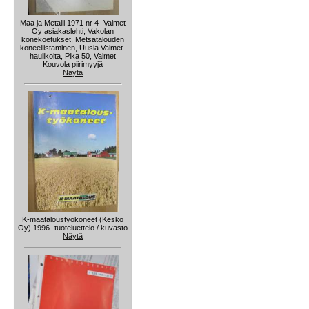
Maa ja Metalli 1971 nr 4 -Valmet
Oy asiakaslehti, Vakolan
konekoetukset, Metsätalouden
koneellistaminen, Uusia Valmet-
haulikoita, Pika 50, Valmet
Kouvola piirimyyjä
Näytä
K-maataloustyökoneet (Kesko
Oy) 1996 -tuoteluettelo / kuvasto
Näytä