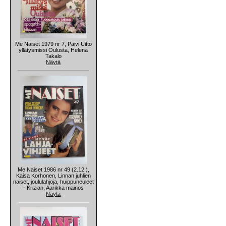
Me Naiset 1979 nr 7, Päivi Uitto
yllätysmissi Oulusta, Helena
Takalo
Näytä
Me Naiset 1986 nr 49 (2.12.),
Kaisa Korhonen, Linnan juhlien
naiset, joululahjoja, huippuneuleet
- Krizian, Aarikka mainos
Näytä