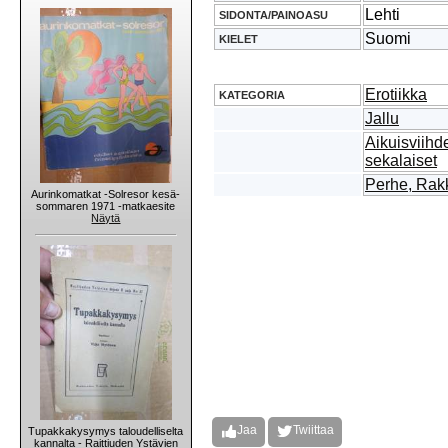
Lehti
SIDONTA/PAINOASU
Suomi
KIELET
Erotiikka
KATEGORIA
Jallu
Aikuisviihd
sekalaiset
Perhe, Rakk
Aurinkomatkat -Solresor kesä-
sommaren 1971 -matkaesite
Näytä
Jaa
Twiittaa
Tupakkakysymys taloudelliselta
kannalta - Raittiuden Ystävien