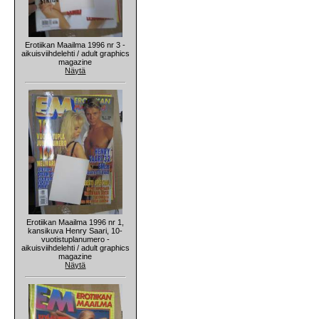
Erotiikan Maailma 1996 nr 3 -
aikuisviihdelehti / adult graphics
magazine
Näytä
Erotiikan Maailma 1996 nr 1,
kansikuva Henry Saari, 10-
vuotistuplanumero -
aikuisviihdelehti / adult graphics
magazine
Näytä