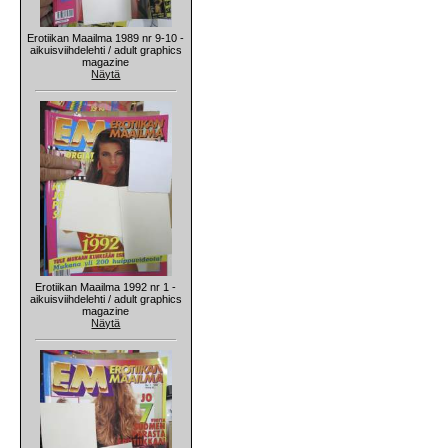
Erotiikan Maailma 1989 nr 9-10 -
aikuisviihdelehti / adult graphics
magazine
Näytä
Erotiikan Maailma 1992 nr 1 -
aikuisviihdelehti / adult graphics
magazine
Näytä