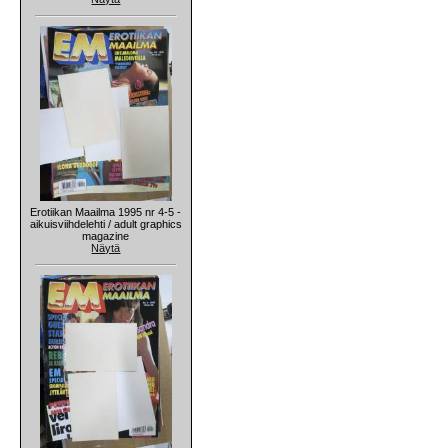
Erotiikan Maailma 1995 nr 4-5 -
aikuisviihdelehti / adult graphics
magazine
Näytä