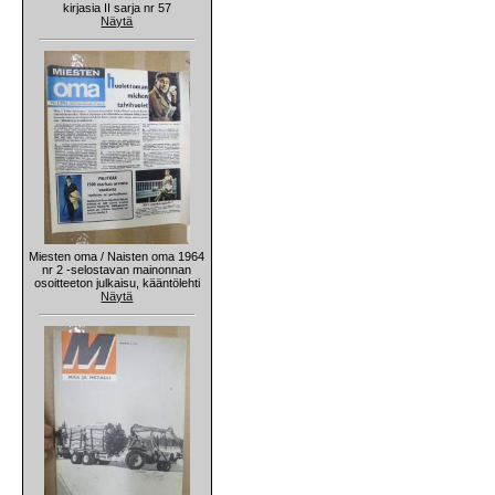
kirjasia II sarja nr 57
Näytä
Miesten oma / Naisten oma 1964
nr 2 -selostavan mainonnan
osoitteeton julkaisu, kääntölehti
Näytä