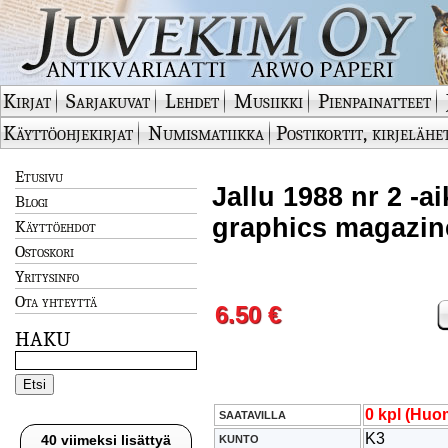
Kirjat
Sarjakuvat
Lehdet
Musiikki
Pienpainatteet
Käyttöohjekirjat
Numismatiikka
Postikortit, kirjelähe
Etusivu
Jallu 1988 nr 2 -ai
Blogi
graphics magazin
Käyttöehdot
Ostoskori
Yritysinfo
Ota yhteyttä
6.50 €
HAKU
0 kpl (Huom
SAATAVILLA
K3
40 viimeksi lisättyä
KUNTO