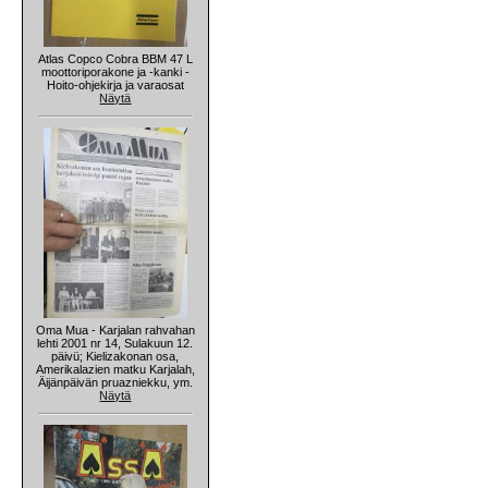
Atlas Copco Cobra BBM 47 L
moottoriporakone ja -kanki -
Hoito-ohjekirja ja varaosat
Näytä
Oma Mua - Karjalan rahvahan
lehti 2001 nr 14, Sulakuun 12.
päivü; Kielizakonan osa,
Amerikalazien matku Karjalah,
Äijänpäivän pruazniekku, ym.
Näytä