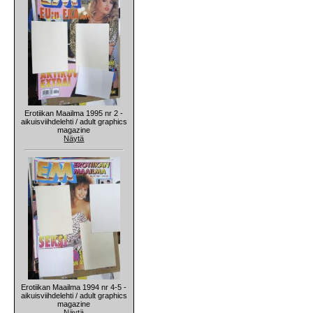
Erotiikan Maailma 1995 nr 2 -
aikuisviihdelehti / adult graphics
magazine
Näytä
Erotiikan Maailma 1994 nr 4-5 -
aikuisviihdelehti / adult graphics
magazine
Näytä