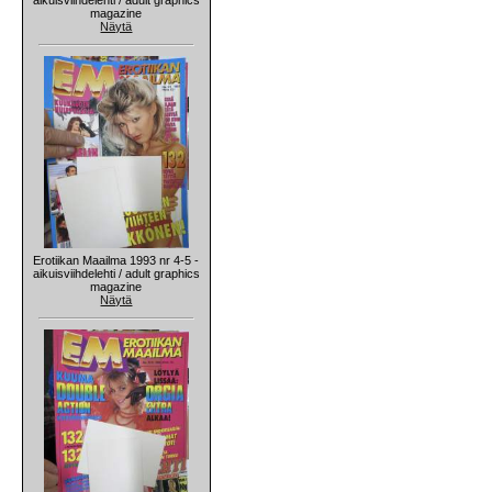
magazine
Näytä
Erotiikan Maailma 1993 nr 4-5 -
aikuisviihdelehti / adult graphics
magazine
Näytä