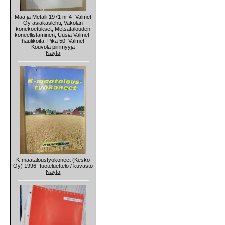
Maa ja Metalli 1971 nr 4 -Valmet
Oy asiakaslehti, Vakolan
konekoetukset, Metsätalouden
koneellistaminen, Uusia Valmet-
haulikoita, Pika 50, Valmet
Kouvola piirimyyjä
Näytä
K-maataloustyökoneet (Kesko
Oy) 1996 -tuoteluettelo / kuvasto
Näytä