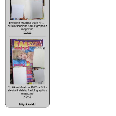
Erotiikan Maailma 1993 nr 1 -
aikuisviihdelehti / adult graphics
magazine
Näytä
Erotiikan Maailma 1992 nr 8-9 -
aikuisviihdelehti / adult graphics
magazine
Näytä
Näytä kaikki