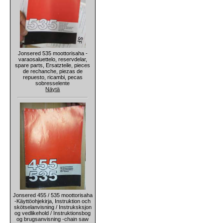
Jonsered 535 moottorisaha -
varaosaluettelo, reservdelar,
spare parts, Ersatzteile, pieces
de rechanche, piezas de
repuesto, ricambi, pecas
sobresselente
Näytä
Jonsered 455 / 535 moottorisaha
-Käyttöohjekirja, Instruktion och
skötselanvisning / Instruksksjon
og vedlikehold / Instruktionsbog
og brugsanvisning -chain saw