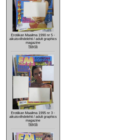
Erotiikan Maailma 1990 nr 5 -
aikuisviihdelehti / adult graphics
magazine
Näytä
Erotiikan Maailma 1995 nr 3 -
aikuisviihdelehti / adult graphics
magazine
Näytä