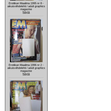
Erotiikan Maailma 1995 nr 8 -
aikuisviihdelehti / adult graphics
magazine
Näytä
Erotiikan Maailma 1996 nr 2 -
aikuisviihdelehti / adult graphics
magazine
Näytä