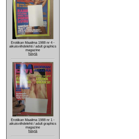
Erotiikan Maailma 1988 nr 4 -
aikuisviihdelehti / adult graphics
magazine
Näytä
Erotiikan Maailma 1988 nr 1 -
aikuisviihdelehti / adult graphics
magazine
Näytä