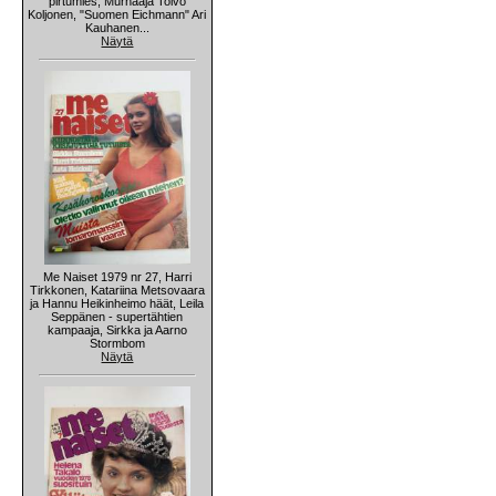
pirtumies, Murhaaja Toivo
Koljonen, "Suomen Eichmann" Ari
Kauhanen...
Näytä
Me Naiset 1979 nr 27, Harri
Tirkkonen, Katariina Metsovaara
ja Hannu Heikinheimo häät, Leila
Seppänen - supertähtien
kampaaja, Sirkka ja Aarno
Stormbom
Näytä