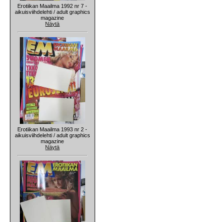
Erotiikan Maailma 1992 nr 7 -
aikuisviihdelehti / adult graphics
magazine
Näytä
Erotiikan Maailma 1993 nr 2 -
aikuisviihdelehti / adult graphics
magazine
Näytä