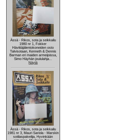
Ässä - Rikos, sota ja seikkailu
1980 nr 1, Fokker
Hävittäjälentokoneiden osto
Talvisotaan, Kenneth & Dennis
Barman eri maiden armeijoissa,
Simo Häyhän joululahja...
Näytä
Ässä - Rikos, sota ja seikkailu
1981 nr 3, Mauri Sariola - Marskin
sotilaspalvelija, Hyvinkään