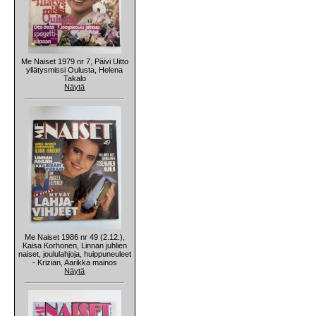
Me Naiset 1979 nr 7, Päivi Uitto
yllätysmissi Oulusta, Helena
Takalo
Näytä
Me Naiset 1986 nr 49 (2.12.),
Kaisa Korhonen, Linnan juhlien
naiset, joululahjoja, huippuneuleet
- Krizian, Aarikka mainos
Näytä