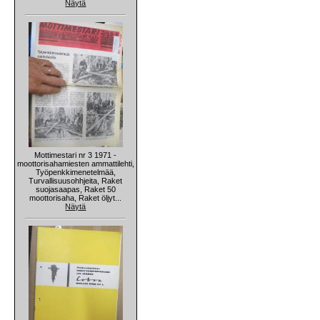
Näytä
Mottimestari nr 3 1971 -
moottorisahamiesten ammattilehti,
Työpenkkimenetelmää,
Turvallisuusohhjeita, Raket
suojasaapas, Raket 50
moottorisaha, Raket öljyt...
Näytä