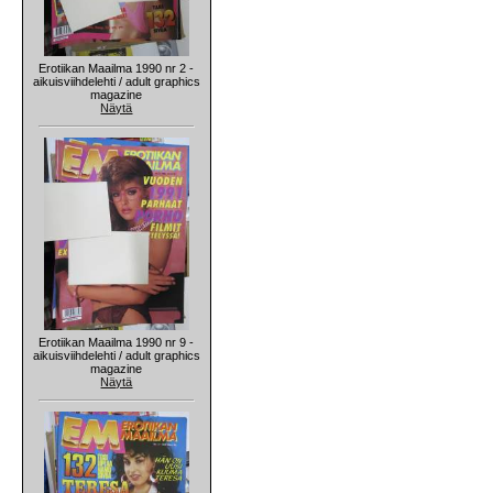
Erotiikan Maailma 1990 nr 2 -
aikuisviihdelehti / adult graphics
magazine
Näytä
Erotiikan Maailma 1990 nr 9 -
aikuisviihdelehti / adult graphics
magazine
Näytä