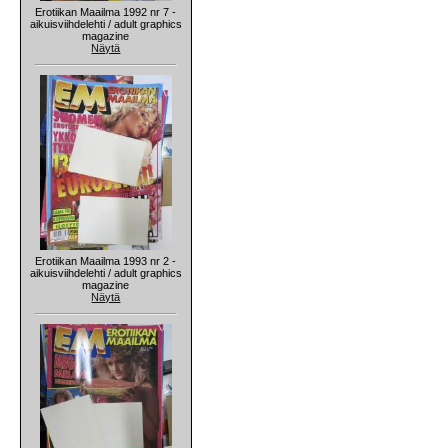
Erotiikan Maailma 1992 nr 7 -
aikuisviihdelehti / adult graphics
magazine
Näytä
Erotiikan Maailma 1993 nr 2 -
aikuisviihdelehti / adult graphics
magazine
Näytä