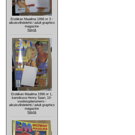
Erotiikan Maailma 1996 nr 3 -
aikuisviihdelehti / adult graphics
magazine
Näytä
Erotiikan Maailma 1996 nr 1,
kansikuva Henry Saari, 10-
vuotistuplanumero -
aikuisviihdelehti / adult graphics
magazine
Näytä