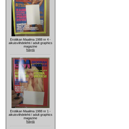
Erotiikan Maailma 1988 nr 4 -
aikuisviihdelehti / adult graphics
magazine
Näytä
Erotiikan Maailma 1988 nr 1 -
aikuisviihdelehti / adult graphics
magazine
Näytä