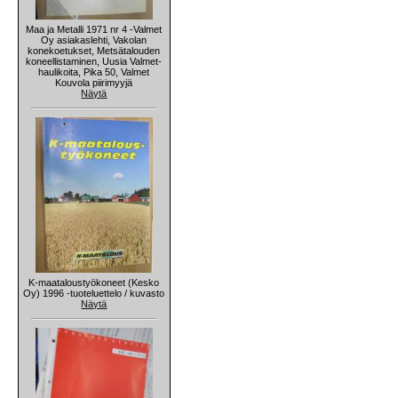
Maa ja Metalli 1971 nr 4 -Valmet
Oy asiakaslehti, Vakolan
konekoetukset, Metsätalouden
koneellistaminen, Uusia Valmet-
haulikoita, Pika 50, Valmet
Kouvola piirimyyjä
Näytä
K-maataloustyökoneet (Kesko
Oy) 1996 -tuoteluettelo / kuvasto
Näytä