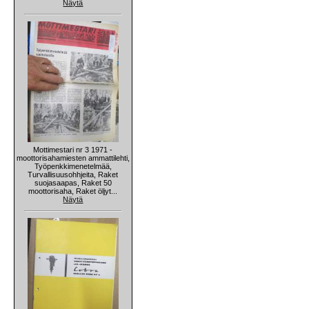
Näytä
Mottimestari nr 3 1971 -
moottorisahamiesten ammattilehti,
Työpenkkimenetelmää,
Turvallisuusohhjeita, Raket
suojasaapas, Raket 50
moottorisaha, Raket öljyt...
Näytä