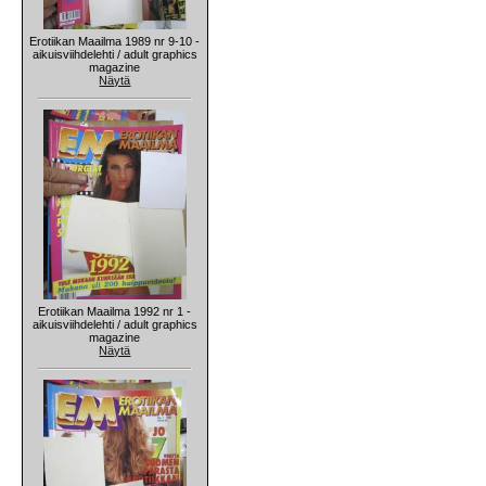
Erotiikan Maailma 1989 nr 9-10 -
aikuisviihdelehti / adult graphics
magazine
Näytä
Erotiikan Maailma 1992 nr 1 -
aikuisviihdelehti / adult graphics
magazine
Näytä