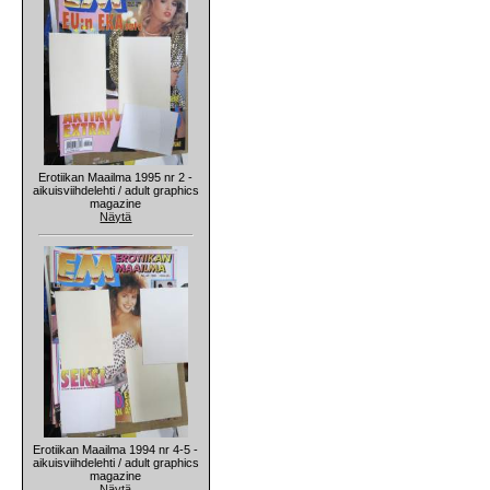
Erotiikan Maailma 1995 nr 2 -
aikuisviihdelehti / adult graphics
magazine
Näytä
Erotiikan Maailma 1994 nr 4-5 -
aikuisviihdelehti / adult graphics
magazine
Näytä