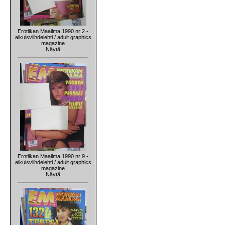
Erotiikan Maailma 1990 nr 2 -
aikuisviihdelehti / adult graphics
magazine
Näytä
Erotiikan Maailma 1990 nr 9 -
aikuisviihdelehti / adult graphics
magazine
Näytä