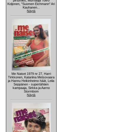
pirtumies, Murhaaja Toivo
Koljonen, "Suomen Eichmann" Ari
Kauhanen...
Näytä
Me Naiset 1979 nr 27, Harri
Tirkkonen, Katariina Metsovaara
ja Hannu Heikinheimo häät, Leila
Seppänen - supertähtien
kampaaja, Sirkka ja Aarno
Stormbom
Näytä