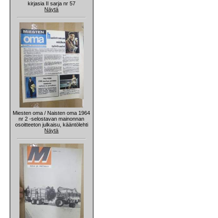
kirjasia II sarja nr 57
Näytä
Miesten oma / Naisten oma 1964
nr 2 -selostavan mainonnan
osoitteeton julkaisu, kääntölehti
Näytä