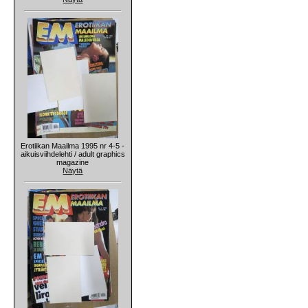
Erotiikan Maailma 1995 nr 4-5 -
aikuisviihdelehti / adult graphics
magazine
Näytä