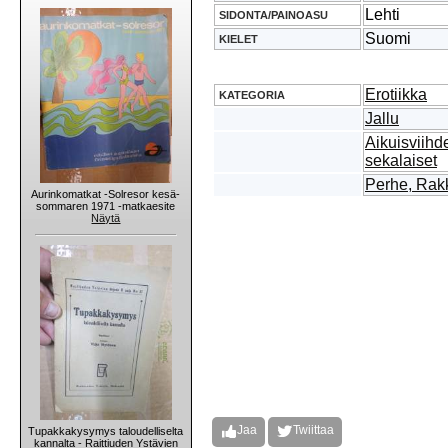
Lehti
SIDONTA/PAINOASU
Suomi
KIELET
Erotiikka
KATEGORIA
Jallu
Aikuisviihd
sekalaiset
Perhe, Rakk
Aurinkomatkat -Solresor kesä-
sommaren 1971 -matkaesite
Näytä
Jaa
Twiittaa
Tupakkakysymys taloudelliselta
kannalta - Raittiuden Ystävien