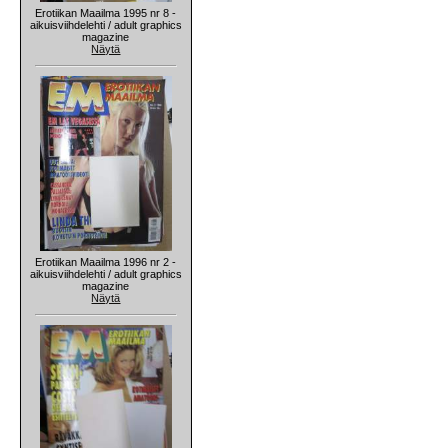
Erotiikan Maailma 1995 nr 8 -
aikuisviihdelehti / adult graphics
magazine
Näytä
Erotiikan Maailma 1996 nr 2 -
aikuisviihdelehti / adult graphics
magazine
Näytä