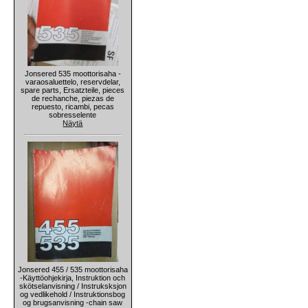
Jonsered 535 moottorisaha -
varaosaluettelo, reservdelar,
spare parts, Ersatzteile, pieces
de rechanche, piezas de
repuesto, ricambi, pecas
sobresselente
Näytä
Jonsered 455 / 535 moottorisaha
-Käyttöohjekirja, Instruktion och
skötselanvisning / Instruksksjon
og vedlikehold / Instruktionsbog
og brugsanvisning -chain saw