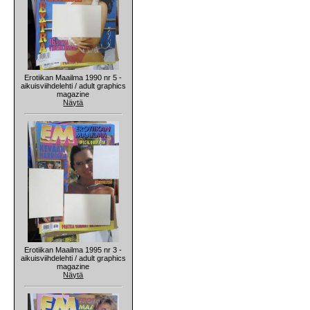
Erotiikan Maailma 1990 nr 5 -
aikuisviihdelehti / adult graphics
magazine
Näytä
Erotiikan Maailma 1995 nr 3 -
aikuisviihdelehti / adult graphics
magazine
Näytä