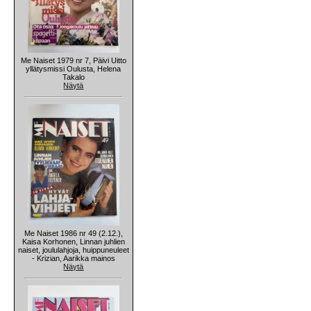
Me Naiset 1979 nr 7, Päivi Uitto
yllätysmissi Oulusta, Helena
Takalo
Näytä
Me Naiset 1986 nr 49 (2.12.),
Kaisa Korhonen, Linnan juhlien
naiset, joululahjoja, huippuneuleet
- Krizian, Aarikka mainos
Näytä