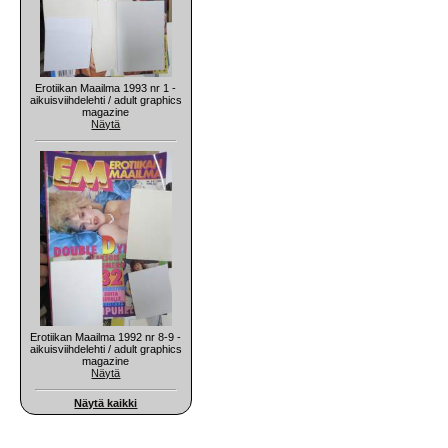
Erotiikan Maailma 1993 nr 1 -
aikuisviihdelehti / adult graphics
magazine
Näytä
Erotiikan Maailma 1992 nr 8-9 -
aikuisviihdelehti / adult graphics
magazine
Näytä
Näytä kaikki