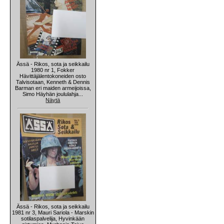
Ässä - Rikos, sota ja seikkailu
1980 nr 1, Fokker
Hävittäjälentokoneiden osto
Talvisotaan, Kenneth & Dennis
Barman eri maiden armeijoissa,
Simo Häyhän joululahja...
Näytä
Ässä - Rikos, sota ja seikkailu
1981 nr 3, Mauri Sariola - Marskin
sotilaspalvelija, Hyvinkään