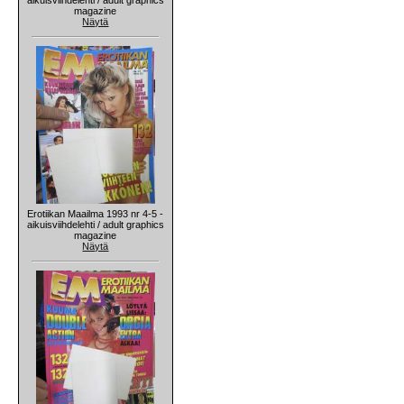
magazine
Näytä
Erotiikan Maailma 1993 nr 4-5 -
aikuisviihdelehti / adult graphics
magazine
Näytä