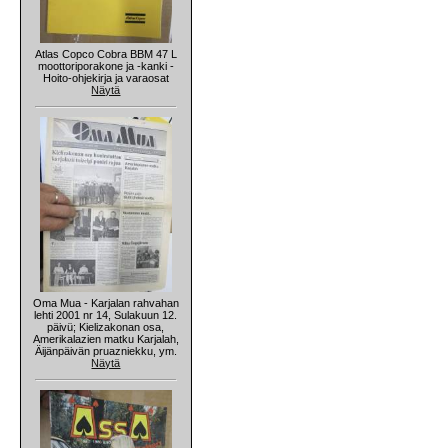
Atlas Copco Cobra BBM 47 L
moottoriporakone ja -kanki -
Hoito-ohjekirja ja varaosat
Näytä
Oma Mua - Karjalan rahvahan
lehti 2001 nr 14, Sulakuun 12.
päivü; Kielizakonan osa,
Amerikalazien matku Karjalah,
Äijänpäivän pruazniekku, ym.
Näytä