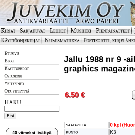
Kirjat
Sarjakuvat
Lehdet
Musiikki
Pienpainatteet
Käyttöohjekirjat
Numismatiikka
Postikortit, kirjelähe
Etusivu
Jallu 1988 nr 9 -ai
Blogi
graphics magazin
Käyttöehdot
Ostoskori
Yritysinfo
Ota yhteyttä
6.50 €
HAKU
0 kpl (Huom
SAATAVILLA
K3
40 viimeksi lisättyä
KUNTO