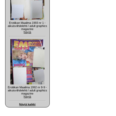
Erotiikan Maailma 1993 nr 1 -
aikuisviihdelehti / adult graphics
magazine
Näytä
Erotiikan Maailma 1992 nr 8-9 -
aikuisviihdelehti / adult graphics
magazine
Näytä
Näytä kaikki