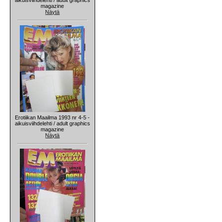
magazine
Näytä
Erotiikan Maailma 1993 nr 4-5 -
aikuisviihdelehti / adult graphics
magazine
Näytä