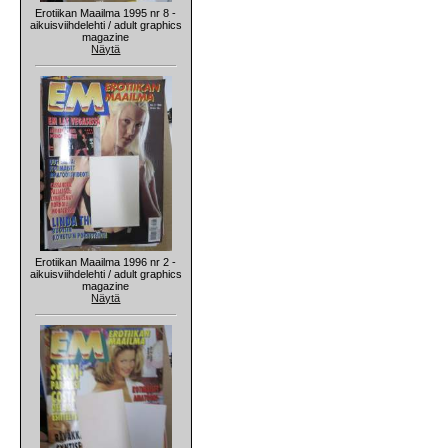
Erotiikan Maailma 1995 nr 8 -
aikuisviihdelehti / adult graphics
magazine
Näytä
Erotiikan Maailma 1996 nr 2 -
aikuisviihdelehti / adult graphics
magazine
Näytä