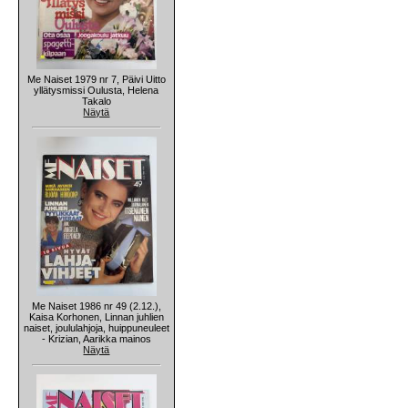
Me Naiset 1979 nr 7, Päivi Uitto
yllätysmissi Oulusta, Helena
Takalo
Näytä
Me Naiset 1986 nr 49 (2.12.),
Kaisa Korhonen, Linnan juhlien
naiset, joululahjoja, huippuneuleet
- Krizian, Aarikka mainos
Näytä