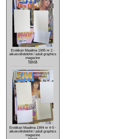
Erotiikan Maailma 1995 nr 2 -
aikuisviihdelehti / adult graphics
magazine
Näytä
Erotiikan Maailma 1994 nr 4-5 -
aikuisviihdelehti / adult graphics
magazine
Näytä