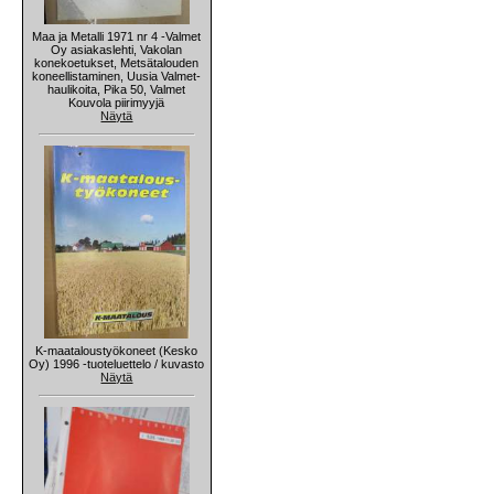
Maa ja Metalli 1971 nr 4 -Valmet
Oy asiakaslehti, Vakolan
konekoetukset, Metsätalouden
koneellistaminen, Uusia Valmet-
haulikoita, Pika 50, Valmet
Kouvola piirimyyjä
Näytä
K-maataloustyökoneet (Kesko
Oy) 1996 -tuoteluettelo / kuvasto
Näytä