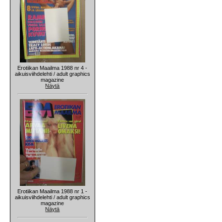
Erotiikan Maailma 1988 nr 4 -
aikuisviihdelehti / adult graphics
magazine
Näytä
Erotiikan Maailma 1988 nr 1 -
aikuisviihdelehti / adult graphics
magazine
Näytä