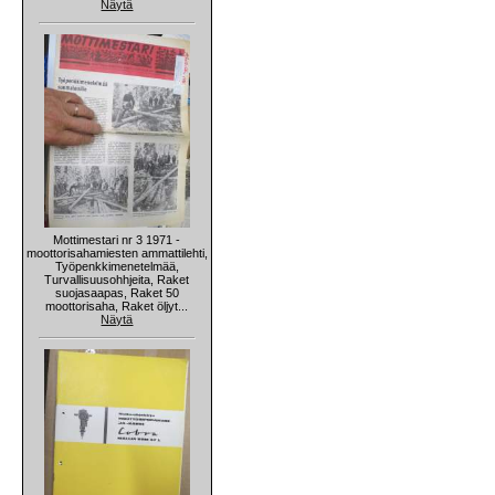
Näytä
Mottimestari nr 3 1971 -
moottorisahamiesten ammattilehti,
Työpenkkimenetelmää,
Turvallisuusohhjeita, Raket
suojasaapas, Raket 50
moottorisaha, Raket öljyt...
Näytä