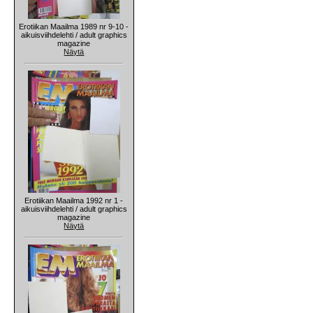
Erotiikan Maailma 1989 nr 9-10 -
aikuisviihdelehti / adult graphics
magazine
Näytä
Erotiikan Maailma 1992 nr 1 -
aikuisviihdelehti / adult graphics
magazine
Näytä