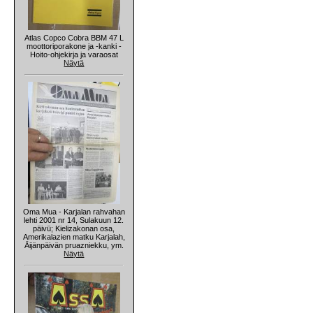
Atlas Copco Cobra BBM 47 L
moottoriporakone ja -kanki -
Hoito-ohjekirja ja varaosat
Näytä
Oma Mua - Karjalan rahvahan
lehti 2001 nr 14, Sulakuun 12.
päivü; Kielizakonan osa,
Amerikalazien matku Karjalah,
Äijänpäivän pruazniekku, ym.
Näytä