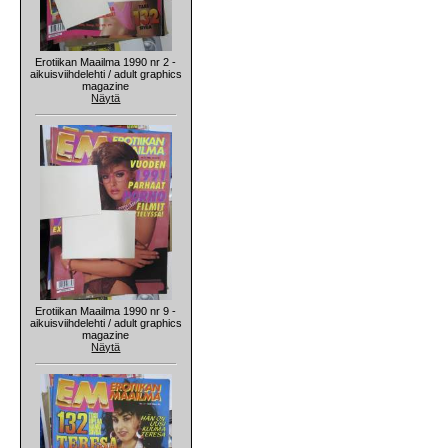
Erotiikan Maailma 1990 nr 2 -
aikuisviihdelehti / adult graphics
magazine
Näytä
Erotiikan Maailma 1990 nr 9 -
aikuisviihdelehti / adult graphics
magazine
Näytä