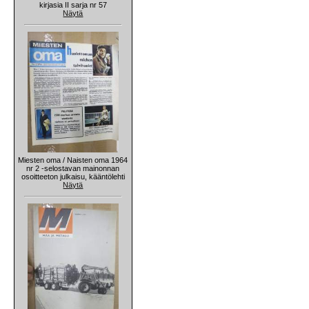
kirjasia II sarja nr 57
Näytä
Miesten oma / Naisten oma 1964
nr 2 -selostavan mainonnan
osoitteeton julkaisu, kääntölehti
Näytä