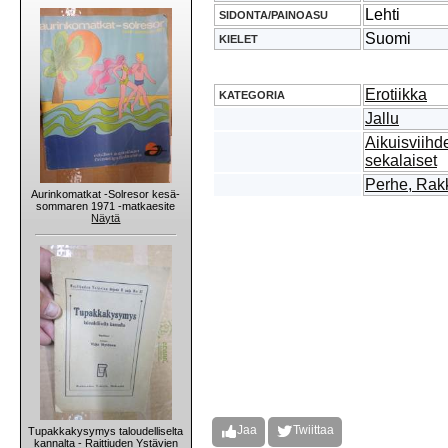
Lehti
SIDONTA/PAINOASU
Suomi
KIELET
Erotiikka
KATEGORIA
Jallu
Aikuisviihd
sekalaiset
Perhe, Rakk
Aurinkomatkat -Solresor kesä-
sommaren 1971 -matkaesite
Näytä
Jaa
Twiittaa
Tupakkakysymys taloudelliselta
kannalta - Raittiuden Ystävien