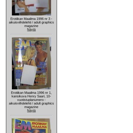
Erotiikan Maailma 1996 nr 3 -
aikuisviihdelehti / adult graphics
magazine
Näytä
Erotiikan Maailma 1996 nr 1,
kansikuva Henry Saari, 10-
vuotistuplanumero -
aikuisviihdelehti / adult graphics
magazine
Näytä