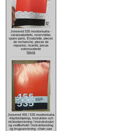
Jonsered 535 moottorisaha -
varaosaluettelo, reservdelar,
spare parts, Ersatzteile, pieces
de rechanche, piezas de
repuesto, ricambi, pecas
sobresselente
Näytä
Jonsered 455 / 535 moottorisaha
-Käyttöohjekirja, Instruktion och
skötselanvisning / Instruksksjon
og vedlikehold / Instruktionsbog
og brugsanvisning -chain saw