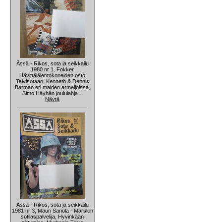
Ässä - Rikos, sota ja seikkailu
1980 nr 1, Fokker
Hävittäjälentokoneiden osto
Talvisotaan, Kenneth & Dennis
Barman eri maiden armeijoissa,
Simo Häyhän joululahja...
Näytä
Ässä - Rikos, sota ja seikkailu
1981 nr 3, Mauri Sariola - Marskin
sotilaspalvelija, Hyvinkään