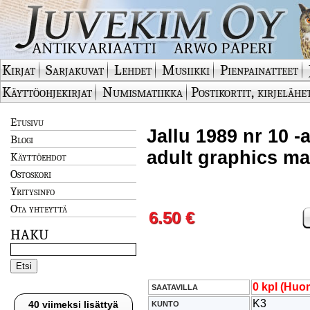
Kirjat
Sarjakuvat
Lehdet
Musiikki
Pienpainatteet
Käyttöohjekirjat
Numismatiikka
Postikortit, kirjelähe
Etusivu
Jallu 1989 nr 10 -a
Blogi
adult graphics m
Käyttöehdot
Ostoskori
Yritysinfo
Ota yhteyttä
6.50 €
HAKU
0 kpl (Huom
SAATAVILLA
K3
40 viimeksi lisättyä
KUNTO