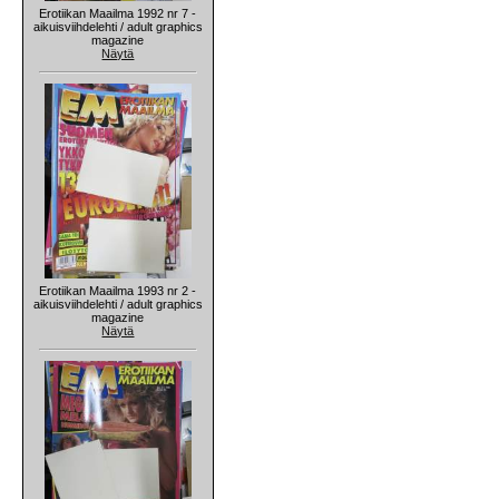
Erotiikan Maailma 1992 nr 7 -
aikuisviihdelehti / adult graphics
magazine
Näytä
Erotiikan Maailma 1993 nr 2 -
aikuisviihdelehti / adult graphics
magazine
Näytä