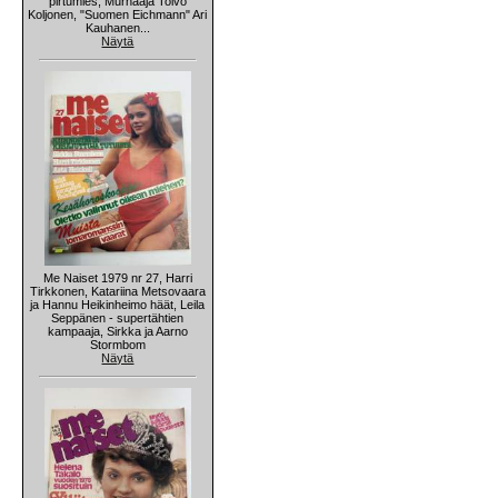
pirtumies, Murhaaja Toivo
Koljonen, "Suomen Eichmann" Ari
Kauhanen...
Näytä
Me Naiset 1979 nr 27, Harri
Tirkkonen, Katariina Metsovaara
ja Hannu Heikinheimo häät, Leila
Seppänen - supertähtien
kampaaja, Sirkka ja Aarno
Stormbom
Näytä