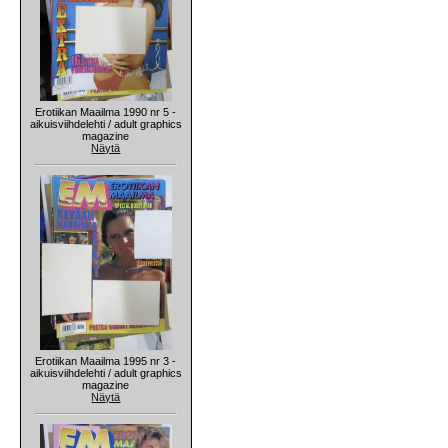
Erotiikan Maailma 1990 nr 5 -
aikuisviihdelehti / adult graphics
magazine
Näytä
Erotiikan Maailma 1995 nr 3 -
aikuisviihdelehti / adult graphics
magazine
Näytä