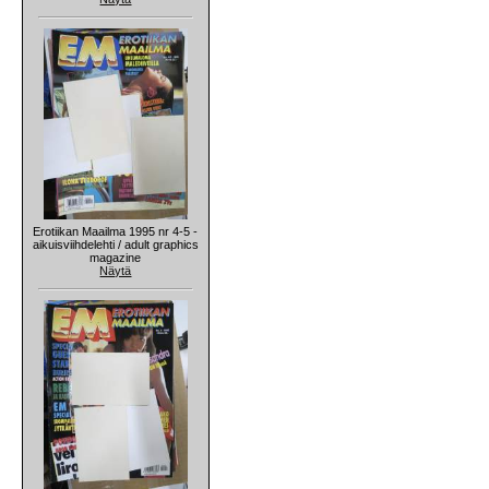
Erotiikan Maailma 1995 nr 4-5 -
aikuisviihdelehti / adult graphics
magazine
Näytä