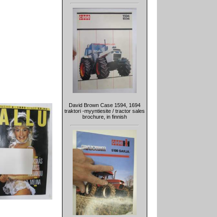
David Brown Case 1594, 1694
traktori -myyntiesite / tractor sales
brochure, in finnish