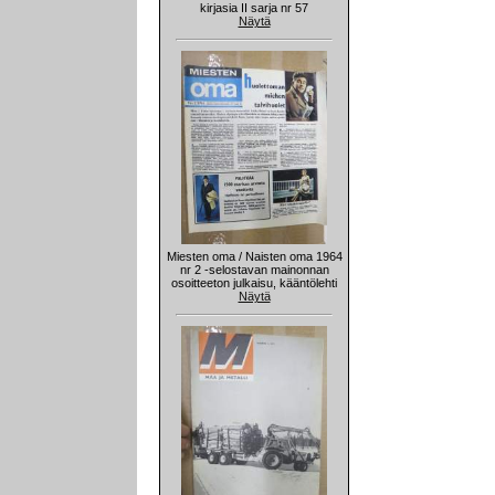
kirjasia II sarja nr 57
Näytä
Miesten oma / Naisten oma 1964
nr 2 -selostavan mainonnan
osoitteeton julkaisu, kääntölehti
Näytä