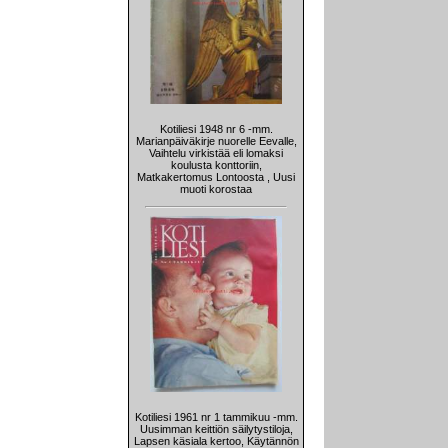
Kotiliesi 1948 nr 6 -mm.
Marianpäiväkirje nuorelle Eevalle,
Vaihtelu virkistää eli lomaksi
koulusta konttoriin,
Matkakertomus Lontoosta , Uusi
muoti korostaa
Kotiliesi 1961 nr 1 tammikuu -mm.
Uusimman keittiön säilytystiloja,
Lapsen käsiala kertoo, Käytännön