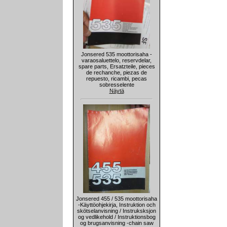
Jonsered 535 moottorisaha -
varaosaluettelo, reservdelar,
spare parts, Ersatzteile, pieces
de rechanche, piezas de
repuesto, ricambi, pecas
sobresselente
Näytä
Jonsered 455 / 535 moottorisaha
-Käyttöohjekirja, Instruktion och
skötselanvisning / Instruksksjon
og vedlikehold / Instruktionsbog
og brugsanvisning -chain saw