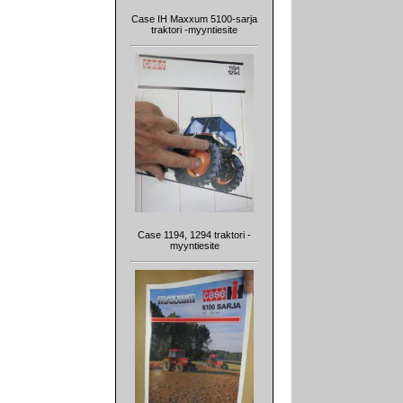
Case IH Maxxum 5100-sarja
traktori -myyntiesite
Case 1194, 1294 traktori -
myyntiesite