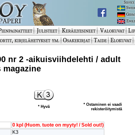
Service
Swed
Germ
Engli
Pienpainatteet
Julisteet
Keräilyesineet
Valokuvat
Lip
ortit, kirjelähetykset ym.
Osakekirjat
Taide
Elokuvat
0 nr 2 -aikuisviihdelehti / adult
s magazine
* Ostaminen ei vaadi
* Hyvä
rekisteröitymistä
0 kpl (Huom. tuote on myyty! / Sold out!)
K3