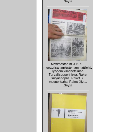
Näytä
Mottimestari nr 3 1971 -
moottorisahamiesten ammattilehti,
Työpenkkimenetelmää,
Turvallisuusohhjeita, Raket
suojasaapas, Raket 50
moottorisaha, Raket öljyt...
Näytä