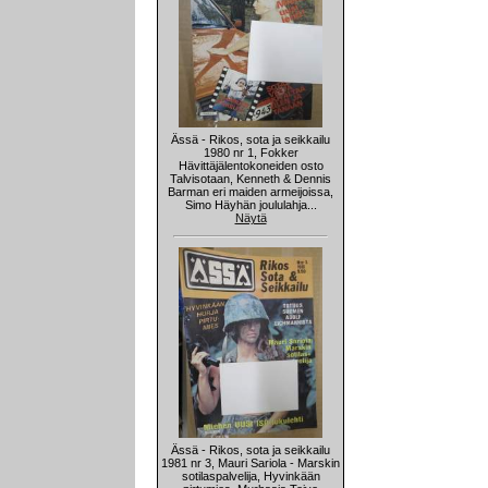
Ässä - Rikos, sota ja seikkailu
1980 nr 1, Fokker
Hävittäjälentokoneiden osto
Talvisotaan, Kenneth & Dennis
Barman eri maiden armeijoissa,
Simo Häyhän joululahja...
Näytä
Ässä - Rikos, sota ja seikkailu
1981 nr 3, Mauri Sariola - Marskin
sotilaspalvelija, Hyvinkään