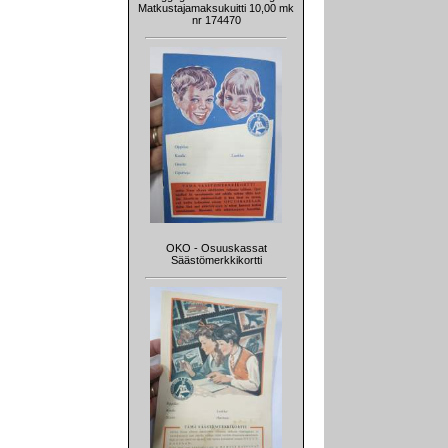
Matkustajamaksukuitti 10,00 mk
nr 174470
OKO - Osuuskassat
Säästömerkkikortti