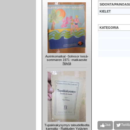
SIDONTA/PAINOAS
KIELET
KATEGORIA
Aurinkomatkat -Solresor kesä-
sommaren 1971 -matkaesite
Näytä
Jaa
Twiitt
Tupakkakysymys taloudelliselta
kannalta - Raittiuden Ystävien