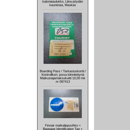
kaloriataulukko, Liina pöydän
kaunistaa, Maukas
Boarding Pass / Tarkastuskortti /
Kontrollkort, jossa kiinnitettynä
Matkustajamaksukuitti 10,00 mk
nr 087413
Finnair matkalippuvihko +
Baggage Identification Tag +