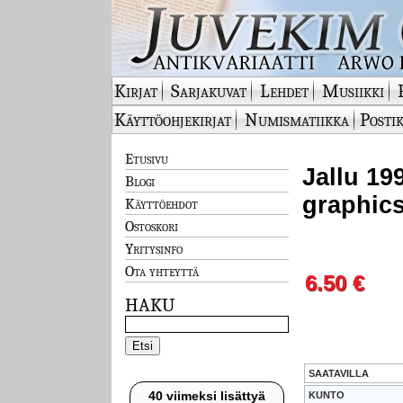
Kirjat
Sarjakuvat
Lehdet
Musiikki
Käyttöohjekirjat
Numismatiikka
Postik
Etusivu
Jallu 199
Blogi
graphic
Käyttöehdot
Ostoskori
Yritysinfo
Ota yhteyttä
6.50 €
HAKU
SAATAVILLA
40 viimeksi lisättyä
KUNTO