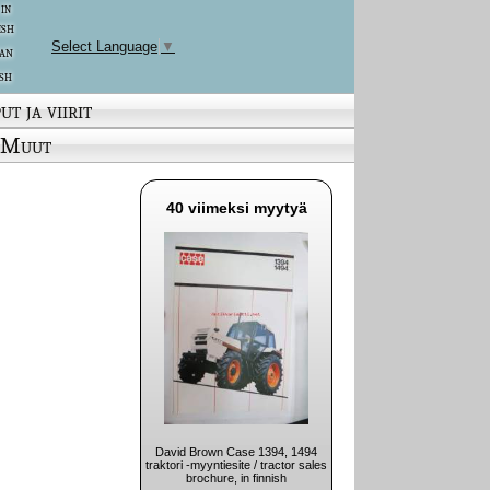
 in
ish
Select Language
▼
an
sh
ut ja viirit
Muut
40 viimeksi myytyä
David Brown Case 1394, 1494
traktori -myyntiesite / tractor sales
brochure, in finnish