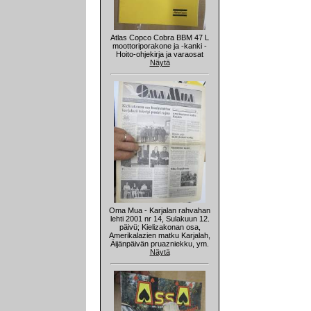
Atlas Copco Cobra BBM 47 L
moottoriporakone ja -kanki -
Hoito-ohjekirja ja varaosat
Näytä
Oma Mua - Karjalan rahvahan
lehti 2001 nr 14, Sulakuun 12.
päivü; Kielizakonan osa,
Amerikalazien matku Karjalah,
Äijänpäivän pruazniekku, ym.
Näytä