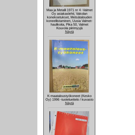
Maa ja Metalli 1971 nr 4 -Valmet
Oy asiakaslehti, Vakolan
konekoetukset, Metsätalouden
koneellistaminen, Uusia Valmet-
haulikoita, Pika 50, Valmet
Kouvola piirimyyjä
Näytä
K-maataloustyökoneet (Kesko
Oy) 1996 -tuoteluettelo / kuvasto
Näytä