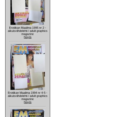
Erotiikan Maailma 1995 nr 2 -
aikuisviihdelehti / adult graphics
magazine
Näytä
Erotiikan Maailma 1994 nr 4-5 -
aikuisviihdelehti / adult graphics
magazine
Näytä