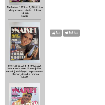
Me Naiset 1979 nr 7, Päivi Uitto
yllätysmissi Oulusta, Helena
Takalo
Näytä
Jaa
Twiittaa
Me Naiset 1986 nr 49 (2.12.),
Kaisa Korhonen, Linnan juhlien
naiset, joululahjoja, huippuneuleet
- Krizian, Aarikka mainos
Näytä