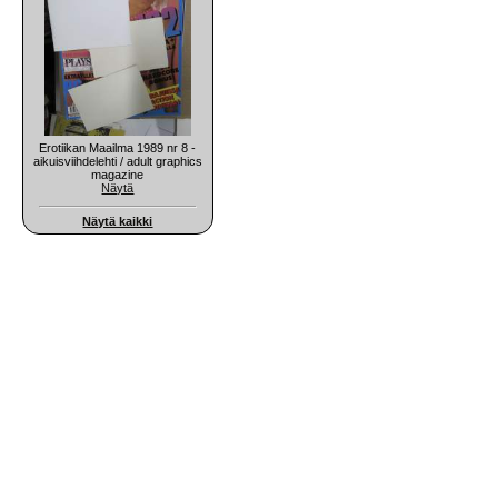
Erotiikan Maailma 1989 nr 8 -
aikuisviihdelehti / adult graphics
magazine
Näytä
Näytä kaikki