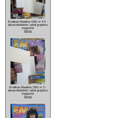
Erotiikan Maailma 1991 nr 4-5 -
aikuisviihdelehti / adult graphics
magazine
Näytä
Erotiikan Maailma 1991 nr 3 -
aikuisviihdelehti / adult graphics
magazine
Näytä