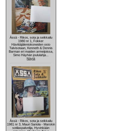
Ässä - Rikos, sota ja seikkailu
1980 nr 1, Fokker
Hävittäjälentokoneiden osto
Talvisotaan, Kenneth & Dennis
Barman eri maiden armeijoissa,
Simo Häyhän joululahja...
Näytä
Ässä - Rikos, sota ja seikkailu
1981 nr 3, Mauri Sariola - Marskin
sotilaspalvelija, Hyvinkään