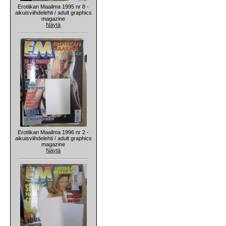
Erotiikan Maailma 1995 nr 8 -
aikuisviihdelehti / adult graphics
magazine
Näytä
Erotiikan Maailma 1996 nr 2 -
aikuisviihdelehti / adult graphics
magazine
Näytä