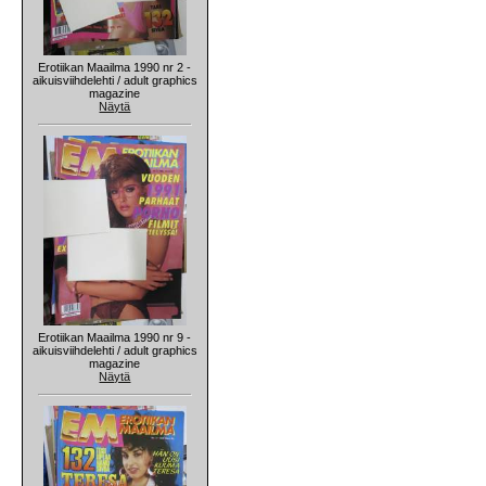
Erotiikan Maailma 1990 nr 2 -
aikuisviihdelehti / adult graphics
magazine
Näytä
Erotiikan Maailma 1990 nr 9 -
aikuisviihdelehti / adult graphics
magazine
Näytä