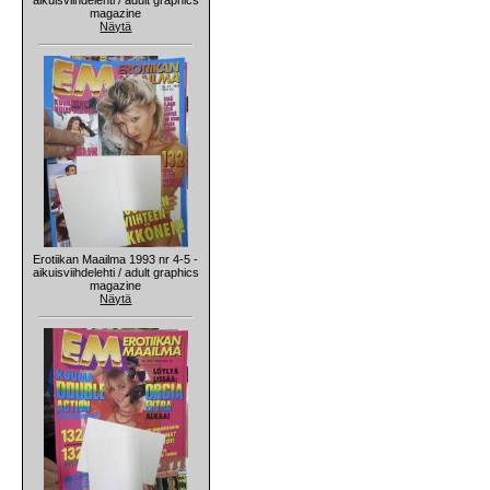
magazine
Näytä
Erotiikan Maailma 1993 nr 4-5 -
aikuisviihdelehti / adult graphics
magazine
Näytä