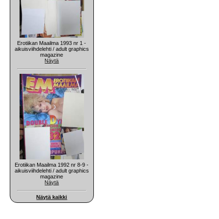
Erotiikan Maailma 1993 nr 1 -
aikuisviihdelehti / adult graphics
magazine
Näytä
Erotiikan Maailma 1992 nr 8-9 -
aikuisviihdelehti / adult graphics
magazine
Näytä
Näytä kaikki