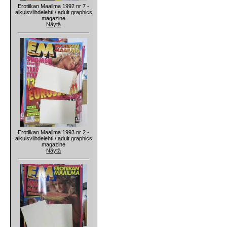
Erotiikan Maailma 1992 nr 7 -
aikuisviihdelehti / adult graphics
magazine
Näytä
Erotiikan Maailma 1993 nr 2 -
aikuisviihdelehti / adult graphics
magazine
Näytä