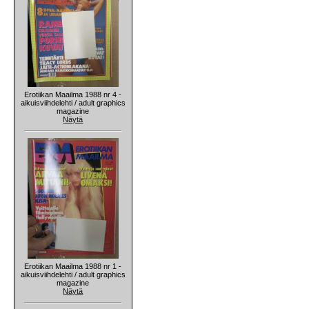
Erotiikan Maailma 1988 nr 4 -
aikuisviihdelehti / adult graphics
magazine
Näytä
Erotiikan Maailma 1988 nr 1 -
aikuisviihdelehti / adult graphics
magazine
Näytä