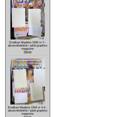
Erotiikan Maailma 1995 nr 2 -
aikuisviihdelehti / adult graphics
magazine
Näytä
Erotiikan Maailma 1994 nr 4-5 -
aikuisviihdelehti / adult graphics
magazine
Näytä