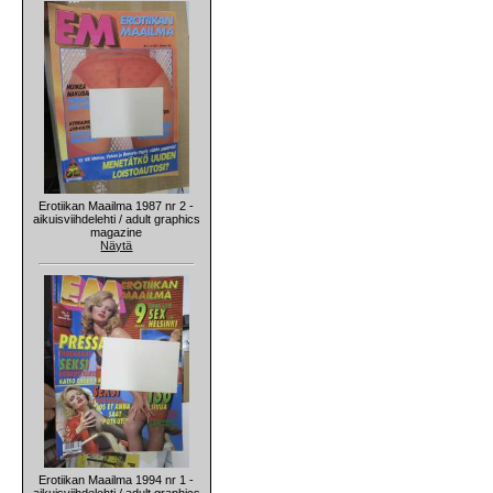
Erotiikan Maailma 1987 nr 2 -
aikuisviihdelehti / adult graphics
magazine
Näytä
Erotiikan Maailma 1994 nr 1 -
aikuisviihdelehti / adult graphics