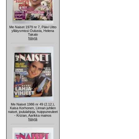
Me Naiset 1979 nr 7, Päivi Uitto
yllätysmissi Oulusta, Helena
Takalo
Näytä
Me Naiset 1986 nr 49 (2.12.),
Kaisa Korhonen, Linnan juhlien
naiset, joululahjoja, huippuneuleet
- Krizian, Aarikka mainos
Näytä