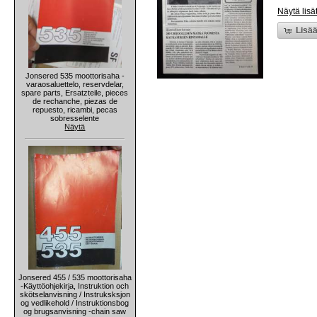
Näytä lisä
Lisää
Jonsered 535 moottorisaha -
varaosaluettelo, reservdelar,
spare parts, Ersatzteile, pieces
de rechanche, piezas de
repuesto, ricambi, pecas
sobresselente
Näytä
Jonsered 455 / 535 moottorisaha
-Käyttöohjekirja, Instruktion och
skötselanvisning / Instruksksjon
og vedlikehold / Instruktionsbog
og brugsanvisning -chain saw