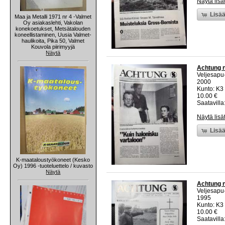
Näytä lisä
Lisää
Maa ja Metalli 1971 nr 4 -Valmet
Oy asiakaslehti, Vakolan
konekoetukset, Metsätalouden
koneellistaminen, Uusia Valmet-
haulikoita, Pika 50, Valmet
Kouvola piirimyyjä
Näytä
Achtung n
Veljesapu
2000
Kunto: K3 
10.00 €
Saatavilla:
Näytä lisä
Lisää
K-maataloustyökoneet (Kesko
Oy) 1996 -tuoteluettelo / kuvasto
Näytä
Achtung n
Veljesapu
1995
Kunto: K3 
10.00 €
Saatavilla: