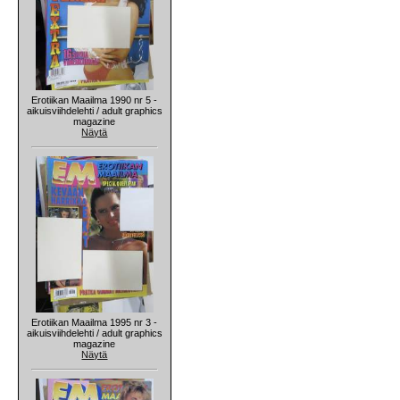
Erotiikan Maailma 1990 nr 5 -
aikuisviihdelehti / adult graphics
magazine
Näytä
Erotiikan Maailma 1995 nr 3 -
aikuisviihdelehti / adult graphics
magazine
Näytä