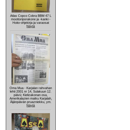
Atlas Copco Cobra BBM 47 L
moottoriporakone ja -kanki -
Hoito-ohjekirja ja varaosat
Näytä
Oma Mua - Karjalan rahvahan
lehti 2001 nr 14, Sulakuun 12.
päivü; Kielizakonan osa,
Amerikalazien matku Karjalah,
Äijänpäivän pruazniekku, ym.
Näytä