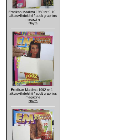
Erotiikan Maailma 1989 nr 9-10 -
aikuisviihdelehti / adult graphics
magazine
Näytä
Erotiikan Maailma 1992 nr 1 -
aikuisviihdelehti / adult graphics
magazine
Näytä