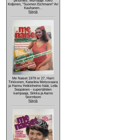
pirtumies, Murhaaja Toivo
Koljonen, "Suomen Eichmann" Ari
Kauhanen...
Näytä
Me Naiset 1979 nr 27, Harri
Tirkkonen, Katariina Metsovaara
ja Hannu Heikinheimo häät, Leila
Seppänen - supertähtien
kampaaja, Sirkka ja Aarno
Stormbom
Näytä