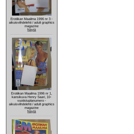
Erotiikan Maailma 1996 nr 3 -
aikuisviihdelehti / adult graphics
magazine
Näytä
Erotiikan Maailma 1996 nr 1,
kansikuva Henry Saari, 10-
vuotistuplanumero -
aikuisviihdelehti / adult graphics
magazine
Näytä