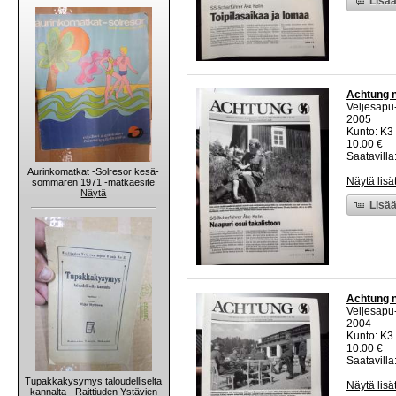
Lisää
Achtung n
Veljesapu
2005
Kunto: K3 
10.00 €
Saatavilla:
Aurinkomatkat -Solresor kesä-
Näytä lisä
sommaren 1971 -matkaesite
Näytä
Lisää
Achtung n
Veljesapu
2004
Kunto: K3 
10.00 €
Saatavilla:
Tupakkakysymys taloudelliselta
Näytä lisä
kannalta - Raittiuden Ystävien