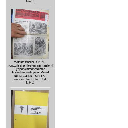
Näytä
Mottimestari nr 3 1971 -
moottorisahamiesten ammattilehti,
Työpenkkimenetelmää,
Turvallisuusohhjeita, Raket
suojasaapas, Raket 50
moottorisaha, Raket öljyt...
Näytä