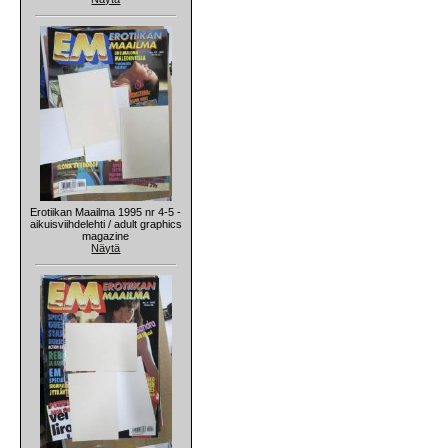
Erotiikan Maailma 1995 nr 4-5 -
aikuisviihdelehti / adult graphics
magazine
Näytä