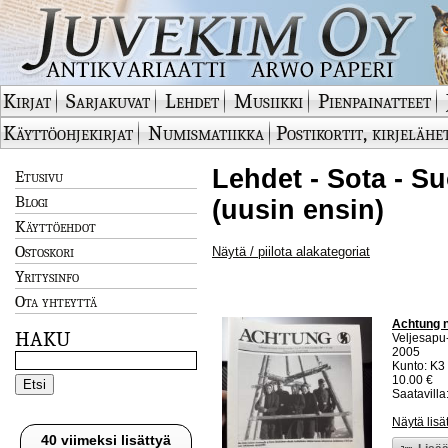
Kirjat
Sarjakuvat
Lehdet
Musiikki
Pienpainatteet
Käyttöohjekirjat
Numismatiikka
Postikortit, kirjelähe
Lehdet - Sota - S
Etusivu
Blogi
(uusin ensin)
Käyttöehdot
Ostoskori
Näytä / piilota alakategoriat
Yritysinfo
Ota yhteyttä
Achtung n
HAKU
Veljesapu
2005
Kunto: K3 
10.00 €
Saatavilla:
Näytä lisä
40 viimeksi lisättyä