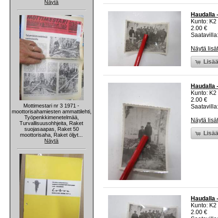
Näytä
Haudalla 
Kunto: K2 
2.00 €
Saatavilla:
Näytä lisä
Lisää
Haudalla 
Kunto: K2 
2.00 €
Mottimestari nr 3 1971 -
Saatavilla:
moottorisahamiesten ammattilehti,
Työpenkkimenetelmää,
Näytä lisä
Turvallisuusohhjeita, Raket
suojasaapas, Raket 50
Lisää
moottorisaha, Raket öljyt...
Näytä
Haudalla 
Kunto: K2 
2.00 €