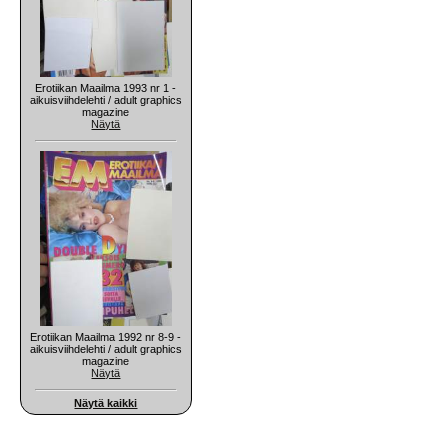
Erotiikan Maailma 1993 nr 1 -
aikuisviihdelehti / adult graphics
magazine
Näytä
Erotiikan Maailma 1992 nr 8-9 -
aikuisviihdelehti / adult graphics
magazine
Näytä
Näytä kaikki