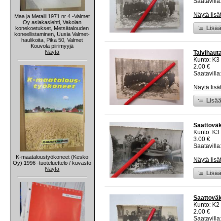
Saatavilla:
Näytä lisä
Maa ja Metalli 1971 nr 4 -Valmet
Oy asiakaslehti, Vakolan
Lisää
konekoetukset, Metsätalouden
koneellistaminen, Uusia Valmet-
haulikoita, Pika 50, Valmet
Kouvola piirimyyjä
Näytä
Talvihaut
Kunto: K3
2.00 €
Saatavilla:
Näytä lisä
Lisää
Saattoväk
Kunto: K3
3.00 €
Saatavilla:
K-maataloustyökoneet (Kesko
Näytä lisä
Oy) 1996 -tuoteluettelo / kuvasto
Näytä
Lisää
Saattoväk
Kunto: K2 
2.00 €
Saatavilla: