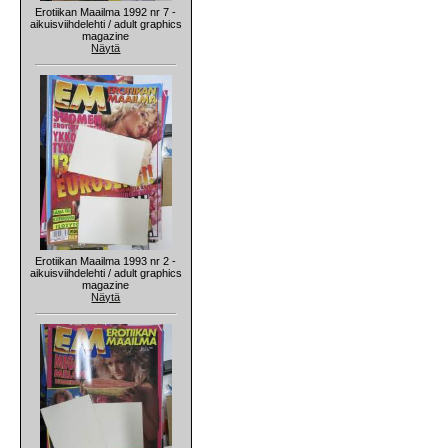
Erotiikan Maailma 1992 nr 7 -
aikuisviihdelehti / adult graphics
magazine
Näytä
Erotiikan Maailma 1993 nr 2 -
aikuisviihdelehti / adult graphics
magazine
Näytä