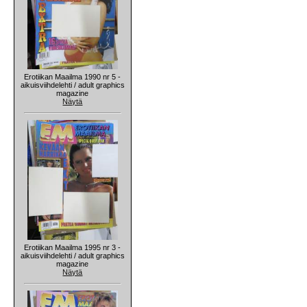
Erotiikan Maailma 1990 nr 5 -
aikuisviihdelehti / adult graphics
magazine
Näytä
Erotiikan Maailma 1995 nr 3 -
aikuisviihdelehti / adult graphics
magazine
Näytä