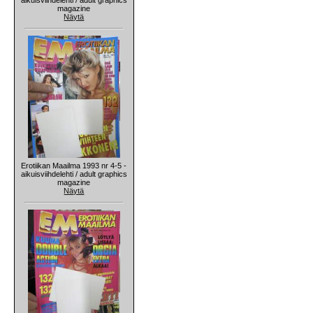
magazine
Näytä
Erotiikan Maailma 1993 nr 4-5 -
aikuisviihdelehti / adult graphics
magazine
Näytä