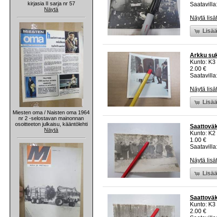
kirjasia II sarja nr 57
Saatavilla:
Näytä
Näytä lisä
Lisää
Arkku suk
Kunto: K3
2.00 €
Saatavilla:
Näytä lisä
Lisää
Miesten oma / Naisten oma 1964
nr 2 -selostavan mainonnan
osoitteeton julkaisu, kääntölehti
Saattoväk
Näytä
Kunto: K2 
1.00 €
Saatavilla:
Näytä lisä
Lisää
Saattoväk
Kunto: K3
2.00 €