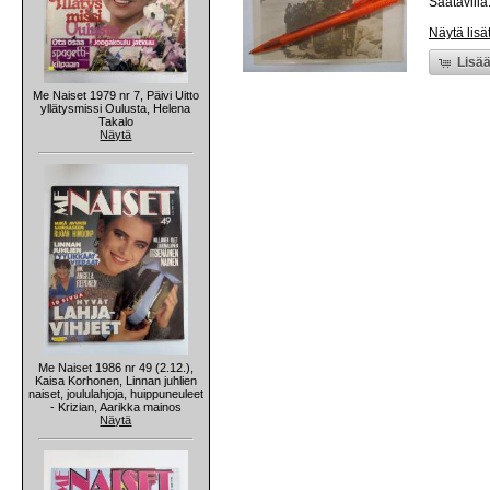
Saatavilla:
Näytä lisä
Lisää
Me Naiset 1979 nr 7, Päivi Uitto
yllätysmissi Oulusta, Helena
Takalo
Näytä
Me Naiset 1986 nr 49 (2.12.),
Kaisa Korhonen, Linnan juhlien
naiset, joululahjoja, huippuneuleet
- Krizian, Aarikka mainos
Näytä