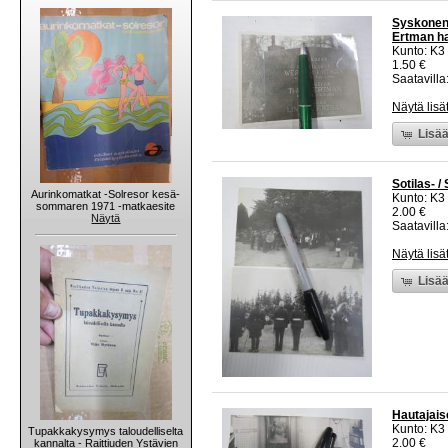
Syskonen 
Ertman ha
Kunto: K3
1.50 €
Saatavilla:
Näytä lisä
Lisää
Sotilas- /
Aurinkomatkat -Solresor kesä-
Kunto: K3
sommaren 1971 -matkaesite
2.00 €
Näytä
Saatavilla:
Näytä lisä
Lisää
Hautajaise
Kunto: K3
Tupakkakysymys taloudelliselta
2.00 €
kannalta - Raittiuden Ystävien