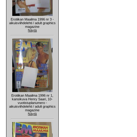
Erotiikan Maailma 1996 nr 3 -
aikuisviihdelehti / adult graphics
magazine
Näytä
Erotiikan Maailma 1996 nr 1,
kansikuva Henry Saari, 10-
vuotistuplanumero -
aikuisviihdelehti / adult graphics
magazine
Näytä