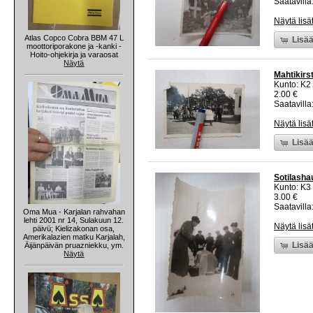
Saatavilla:
Näytä lisä
Atlas Copco Cobra BBM 47 L
Lisää
moottoriporakone ja -kanki -
Hoito-ohjekirja ja varaosat
Näytä
Mahtikirs
Kunto: K2 
2.00 €
Saatavilla:
Näytä lisä
Lisää
Sotilasha
Kunto: K3
3.00 €
Saatavilla:
Oma Mua - Karjalan rahvahan
lehti 2001 nr 14, Sulakuun 12.
Näytä lisä
päivü; Kielizakonan osa,
Amerikalazien matku Karjalah,
Lisää
Äijänpäivän pruazniekku, ym.
Näytä