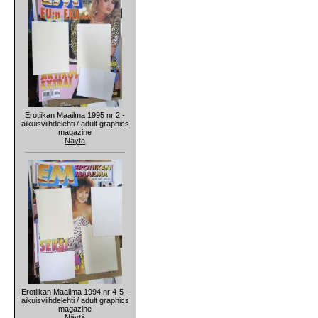
Erotiikan Maailma 1995 nr 2 -
aikuisviihdelehti / adult graphics
magazine
Näytä
Erotiikan Maailma 1994 nr 4-5 -
aikuisviihdelehti / adult graphics
magazine
Näytä