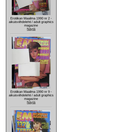
Erotiikan Maailma 1990 nr 2 -
aikuisviihdelehti / adult graphics
magazine
Näytä
Erotiikan Maailma 1990 nr 9 -
aikuisviihdelehti / adult graphics
magazine
Näytä