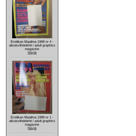
Erotiikan Maailma 1988 nr 4 -
aikuisviihdelehti / adult graphics
magazine
Näytä
Erotiikan Maailma 1988 nr 1 -
aikuisviihdelehti / adult graphics
magazine
Näytä