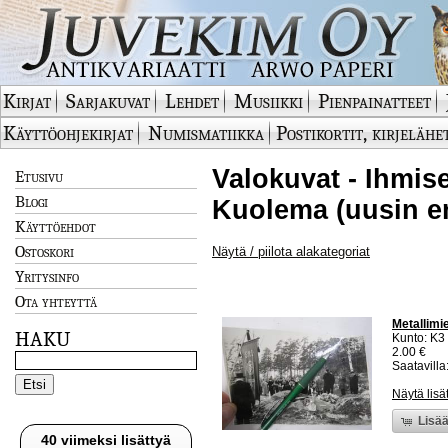
Kirjat
Sarjakuvat
Lehdet
Musiikki
Pienpainatteet
Käyttöohjekirjat
Numismatiikka
Postikortit, kirjelähe
Valokuvat - Ihmis
Etusivu
Blogi
Kuolema (uusin e
Käyttöehdot
Ostoskori
Näytä / piilota alakategoriat
Yritysinfo
Ota yhteyttä
Metallimi
HAKU
Kunto: K3
2.00 €
Saatavilla:
Näytä lisä
Lisää
40 viimeksi lisättyä