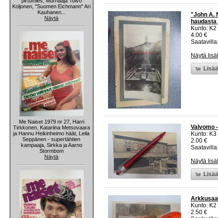
pirtumies, Murhaaja Toivo
Koljonen, "Suomen Eichmann" Ari
Kauhanen...
"John A. 
Näytä
haudasta 
Kunto: K2 
4.00 €
Saatavilla:
Näytä lisä
Lisää
Me Naiset 1979 nr 27, Harri
Valvomo 
Tirkkonen, Katariina Metsovaara
ja Hannu Heikinheimo häät, Leila
Kunto: K3
Seppänen - supertähtien
2.00 €
kampaaja, Sirkka ja Aarno
Saatavilla:
Stormbom
Näytä
Näytä lisä
Lisää
Arkkusaat
Kunto: K2 
2.50 €