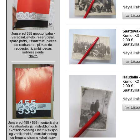
Näytä lisä
Lisää
Saattoväk
Jonsered 535 moottorisaha -
Kunto: K3
varaosaluettelo, reservdelar,
2.00 €
spare parts, Ersatzteile, pieces
Saatavilla:
de rechanche, piezas de
repuesto, ricambi, pecas
sobresselente
Näytä lisä
Näytä
Lisää
Haudalla 
Kunto: K2 
2.00 €
Saatavilla:
Näytä lisä
Lisää
Jonsered 455 / 535 moottorisaha
-Käyttöohjekirja, Instruktion och
skötselanvisning / Instruksksjon
og vedlikehold / Instruktionsbog
og brugsanvisning -chain saw