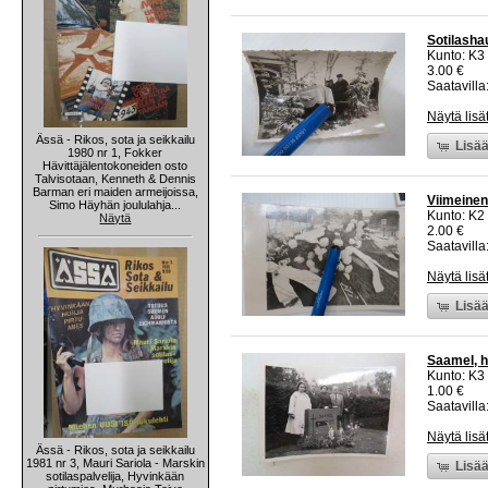
Sotilasha
Kunto: K3
3.00 €
Saatavilla:
Näytä lisä
Ässä - Rikos, sota ja seikkailu
Lisää
1980 nr 1, Fokker
Hävittäjälentokoneiden osto
Talvisotaan, Kenneth & Dennis
Barman eri maiden armeijoissa,
Viimeinen
Simo Häyhän joululahja...
Kunto: K2 
Näytä
2.00 €
Saatavilla:
Näytä lisä
Lisää
Saamel, h
Kunto: K3
1.00 €
Saatavilla:
Näytä lisä
Ässä - Rikos, sota ja seikkailu
1981 nr 3, Mauri Sariola - Marskin
Lisää
sotilaspalvelija, Hyvinkään