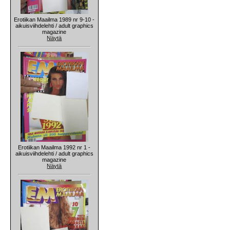
Erotiikan Maailma 1989 nr 9-10 -
aikuisviihdelehti / adult graphics
magazine
Näytä
Erotiikan Maailma 1992 nr 1 -
aikuisviihdelehti / adult graphics
magazine
Näytä