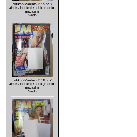
Erotiikan Maailma 1995 nr 8 -
aikuisviihdelehti / adult graphics
magazine
Näytä
Erotiikan Maailma 1996 nr 2 -
aikuisviihdelehti / adult graphics
magazine
Näytä