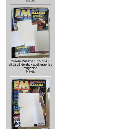
Erotiikan Maailma 1995 nr 4-5 -
aikuisviihdelehti / adult graphics
magazine
Näytä