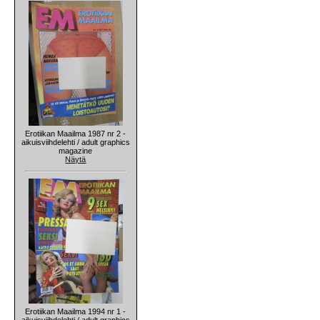
Erotiikan Maailma 1987 nr 2 -
aikuisviihdelehti / adult graphics
magazine
Näytä
Erotiikan Maailma 1994 nr 1 -
aikuisviihdelehti / adult graphics