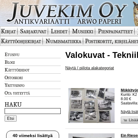
Kirjat
Sarjakuvat
Lehdet
Musiikki
Pienpainatteet
Käyttöohjekirjat
Numismatiikka
Postikortit, kirjelähe
Valokuvat - Tekni
Etusivu
Blogi
Näytä / piilota alakategoriat
Käyttöehdot
Ostoskori
Yritysinfo
Mökkityöm
Ota yhteyttä
Kunto: K2 
8.00 €
HAKU
Saatavilla:
Näytä lisä
Lisää
40 viimeksi lisättyä
Ein Riese