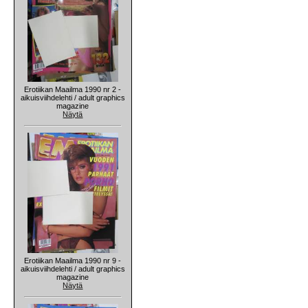
Erotiikan Maailma 1990 nr 2 -
aikuisviihdelehti / adult graphics
magazine
Näytä
Erotiikan Maailma 1990 nr 9 -
aikuisviihdelehti / adult graphics
magazine
Näytä