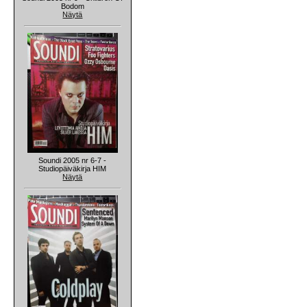
Bodom
Näytä
Soundi 2005 nr 6-7 -
Studiopäiväkirja HIM
Näytä