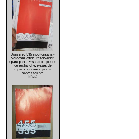
Jonsered 535 moottorisaha -
varaosaluettelo, reservdelar,
spare parts, Ersatzteile, pieces
de rechanche, piezas de
repuesto, ricambi, pecas
sobresselente
Näytä