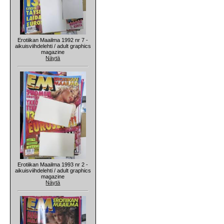
Erotiikan Maailma 1992 nr 7 -
aikuisviihdelehti / adult graphics
magazine
Näytä
Erotiikan Maailma 1993 nr 2 -
aikuisviihdelehti / adult graphics
magazine
Näytä