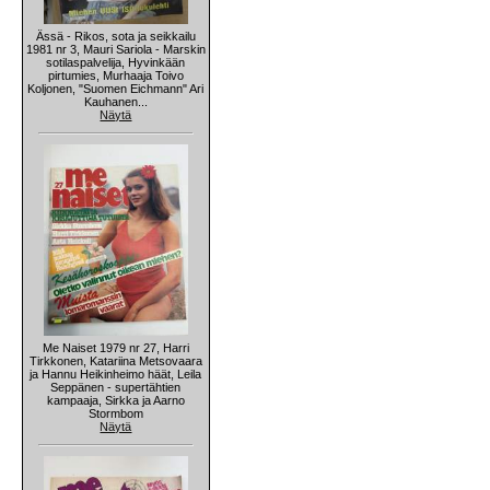
Ässä - Rikos, sota ja seikkailu
1981 nr 3, Mauri Sariola - Marskin
sotilaspalvelija, Hyvinkään
pirtumies, Murhaaja Toivo
Koljonen, "Suomen Eichmann" Ari
Kauhanen...
Näytä
Me Naiset 1979 nr 27, Harri
Tirkkonen, Katariina Metsovaara
ja Hannu Heikinheimo häät, Leila
Seppänen - supertähtien
kampaaja, Sirkka ja Aarno
Stormbom
Näytä