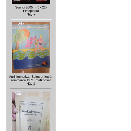
Soundi 2005 nr 3 - 22-
Pistepirkko
Näytä
Aurinkomatkat -Solresor kesä-
sommaren 1971 -matkaesite
Näytä