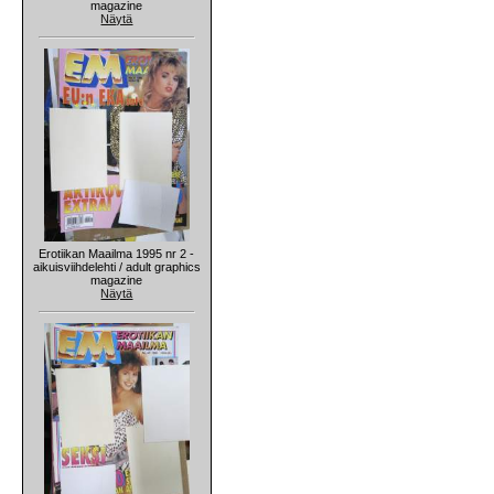
magazine
Näytä
Erotiikan Maailma 1995 nr 2 -
aikuisviihdelehti / adult graphics
magazine
Näytä