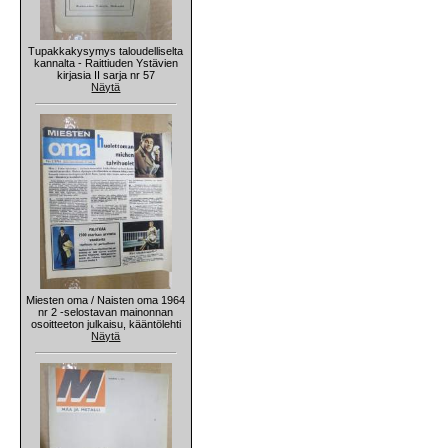
Tupakkakysymys taloudelliselta
kannalta - Raittiuden Ystävien
kirjasia II sarja nr 57
Näytä
Miesten oma / Naisten oma 1964
nr 2 -selostavan mainonnan
osoitteeton julkaisu, kääntölehti
Näytä