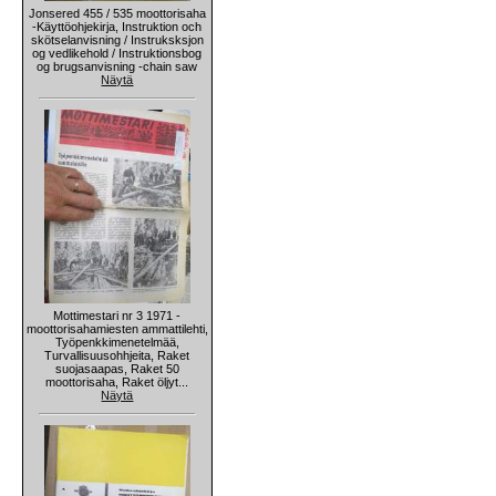
Jonsered 455 / 535 moottorisaha
-Käyttöohjekirja, Instruktion och
skötselanvisning / Instruksksjon
og vedlikehold / Instruktionsbog
og brugsanvisning -chain saw
Näytä
Mottimestari nr 3 1971 -
moottorisahamiesten ammattilehti,
Työpenkkimenetelmää,
Turvallisuusohhjeita, Raket
suojasaapas, Raket 50
moottorisaha, Raket öljyt...
Näytä