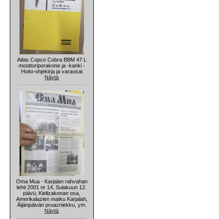
Atlas Copco Cobra BBM 47 L
moottoriporakone ja -kanki -
Hoito-ohjekirja ja varaosat
Näytä
Oma Mua - Karjalan rahvahan
lehti 2001 nr 14, Sulakuun 12.
päivü; Kielizakonan osa,
Amerikalazien matku Karjalah,
Äijänpäivän pruazniekku, ym.
Näytä