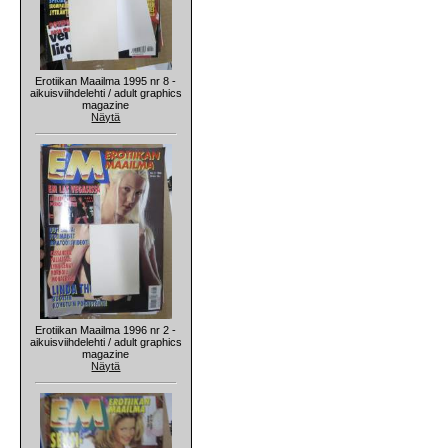
Erotiikan Maailma 1995 nr 8 -
aikuisviihdelehti / adult graphics
magazine
Näytä
Erotiikan Maailma 1996 nr 2 -
aikuisviihdelehti / adult graphics
magazine
Näytä