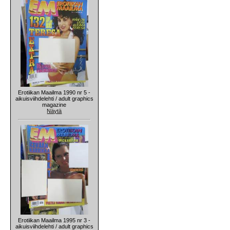
Erotiikan Maailma 1990 nr 5 -
aikuisviihdelehti / adult graphics
magazine
Näytä
Erotiikan Maailma 1995 nr 3 -
aikuisviihdelehti / adult graphics