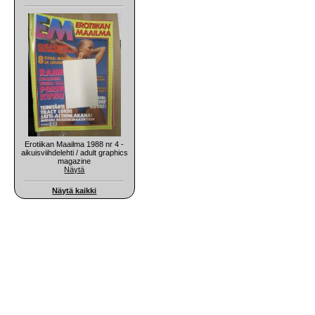
Erotiikan Maailma 1988 nr 4 -
aikuisviihdelehti / adult graphics
magazine
Näytä
Näytä kaikki