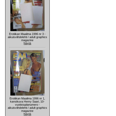
Erotiikan Maailma 1996 nr 3 -
aikuisviihdelehti / adult graphics
magazine
Näytä
Erotiikan Maailma 1996 nr 1,
kansikuva Henry Saari, 10-
vuotistuplanumero -
aikuisviihdelehti / adult graphics
magazine
Näytä