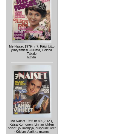
Me Naiset 1979 nr 7, Päivi Uitto
yllätysmissi Oulusta, Helena
Takalo
Näytä
Me Naiset 1986 nr 49 (2.12.),
Kaisa Korhonen, Linnan juhlien
naiset, joululahjoja, huippuneuleet
- Krizian, Aarikka mainos