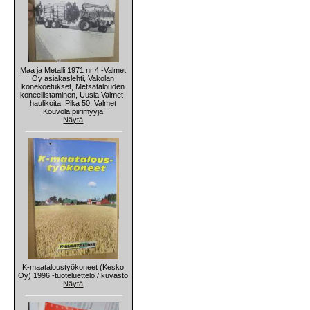
Maa ja Metalli 1971 nr 4 -Valmet
Oy asiakaslehti, Vakolan
konekoetukset, Metsätalouden
koneellistaminen, Uusia Valmet-
haulikoita, Pika 50, Valmet
Kouvola piirimyyjä
Näytä
K-maataloustyökoneet (Kesko
Oy) 1996 -tuoteluettelo / kuvasto
Näytä