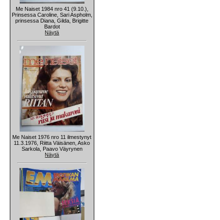
Me Naiset 1984 nro 41 (9.10.),
Prinsessa Caroline, Sari Aspholm,
prinsessa Diana, Gilda, Brigitte
Bardot
Näytä
Me Naiset 1976 nro 11 ilmestynyt
11.3.1976, Riitta Väisänen, Asko
Sarkola, Paavo Väyrynen
Näytä