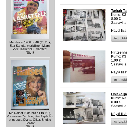
Turistit T
Kunto: K3
8.00 €
Saatavilla:
Näytä lisä
Lisää
Me Naiset 1986 nr 46 (11.11.),
Esa Sariola, merkillinen Miami
Vice, laskettelu - vaatteet
Hiitteenh
Näytä
Kunto: K3
1.00 €
Saatavilla:
Näytä lisä
Lisää
Opiskelij
Kunto: K3
6.00 €
Saatavilla:
Me Naiset 1984 nro 41 (9.10.),
Näytä lisä
Prinsessa Caroline, Sari Aspholm,
prinsessa Diana, Gilda, Brigitte
Lisää
Bardot
Näytä