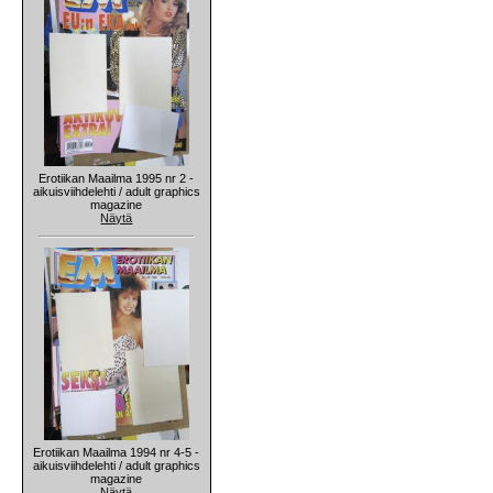
Erotiikan Maailma 1995 nr 2 -
aikuisviihdelehti / adult graphics
magazine
Näytä
Erotiikan Maailma 1994 nr 4-5 -
aikuisviihdelehti / adult graphics
magazine
Näytä