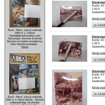
Disneylan
Kunto: K3
2.00 €
Saatavilla:
Näytä lisä
Lisää
Ässä - Rikos, sota ja seikkailu
1980 nr 1, Fokker
Hävittäjälentokoneiden osto
Disneylan
Talvisotaan, Kenneth & Dennis
Kunto: K3
Barman eri maiden armeijoissa,
2.00 €
Simo Häyhän joululahja...
Saatavilla:
Näytä
Näytä lisä
Lisää
Disneylan
Kunto: K3
2.00 €
Saatavilla:
Näytä lisä
Lisää
Ässä - Rikos, sota ja seikkailu
1981 nr 3, Mauri Sariola - Marskin
sotilaspalvelija, Hyvinkään