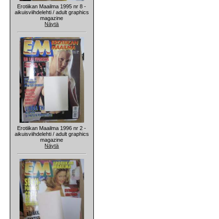
Erotiikan Maailma 1995 nr 8 -
aikuisviihdelehti / adult graphics
magazine
Näytä
Erotiikan Maailma 1996 nr 2 -
aikuisviihdelehti / adult graphics
magazine
Näytä