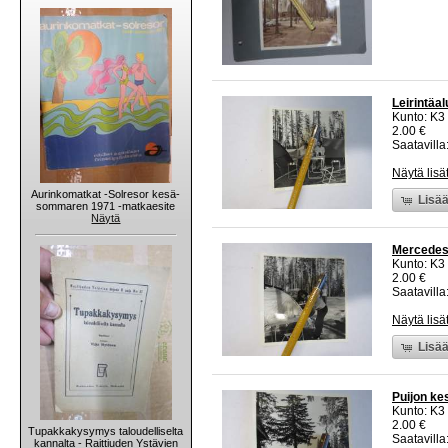
Leirintäa
Kunto: K3
2.00 €
Saatavilla:
Näytä lisä
Aurinkomatkat -Solresor kesä-
Lisää
sommaren 1971 -matkaesite
Näytä
Mercedes-
Kunto: K3
2.00 €
Saatavilla:
Näytä lisä
Lisää
Puijon ke
Kunto: K3
2.00 €
Tupakkakysymys taloudelliselta
Saatavilla:
kannalta - Raittiuden Ystävien