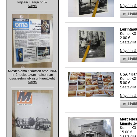
kirjasia II sarja nr 57
Näytä lisä
Näytä
Lisää
Leirintäa
Kunto: K3
2.00 €
Saatavilla:
Näytä lisä
Lisää
Miesten oma / Naisten oma 1964
USA / Kan
nr 2 -selostavan mainonnan
osoitteeton julkaisu, kääntölehti
Kunto: K2 
Näytä
5.00 €
Saatavilla:
Näytä lisä
Lisää
Mercedes-
kiinnitett
Kunto: K3
15.00 €
Saatavilla: