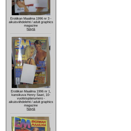
Erotiikan Maailma 1996 nr 3 -
aikuisviihdelehti / adult graphics
magazine
Näytä
Erotiikan Maailma 1996 nr 1,
kansikuva Henry Saari, 10-
vuotistuplanumero -
aikuisviihdelehti / adult graphics
magazine
Näytä