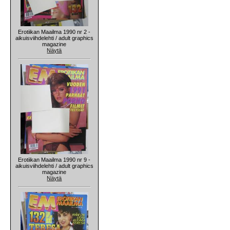
Erotiikan Maailma 1990 nr 2 -
aikuisviihdelehti / adult graphics
magazine
Näytä
Erotiikan Maailma 1990 nr 9 -
aikuisviihdelehti / adult graphics
magazine
Näytä