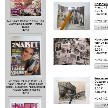
Nailonsuk
Kunto: K3
2.00 €
Saatavilla:
Näytä lisä
Me Naiset 1979 nr 7, Päivi Uitto
yllätysmissi Oulusta, Helena
Takalo
Lisää
Näytä
Neuvostol
noin 25 k
Kunto: K3
6.00 €
Saatavilla:
Näytä lisä
Lisää
Кировский
Me Naiset 1986 nr 49 (2.12.),
Departme
Kaisa Korhonen, Linnan juhlien
Kunto: K3
naiset, joululahjoja, huippuneuleet
2.00 €
- Krizian, Aarikka mainos
Saatavilla:
Näytä
Näytä lisä
Lisää