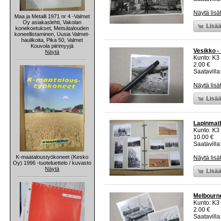
Näytä lisä
Maa ja Metalli 1971 nr 4 -Valmet
Oy asiakaslehti, Vakolan
Lisää
konekoetukset, Metsätalouden
koneellistaminen, Uusia Valmet-
haulikoita, Pika 50, Valmet
Kouvola piirimyyjä
Vesikko -
Näytä
Kunto: K3
2.00 €
Saatavilla:
Näytä lisä
Lisää
Lapinmatk
Kunto: K3
10.00 €
Saatavilla:
K-maataloustyökoneet (Kesko
Näytä lisä
Oy) 1996 -tuoteluettelo / kuvasto
Näytä
Lisää
Melbourne
Kunto: K3
2.00 €
Saatavilla: