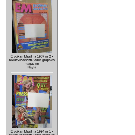
Erotiikan Maailma 1987 nr 2 -
aikuisviihdelehti / adult graphics
magazine
Näytä
Erotiikan Maailma 1994 nr 1 -
aikuisviihdelehti / adult graphics