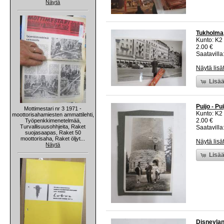
Näytä
Tukholma,
Kunto: K2 
2.00 €
Saatavilla:
Näytä lisä
Lisää
Puijo - Pu
Mottimestari nr 3 1971 -
Kunto: K2 
moottorisahamiesten ammattilehti,
2.00 €
Työpenkkimenetelmää,
Turvallisuusohhjeita, Raket
Saatavilla:
suojasaapas, Raket 50
moottorisaha, Raket öljyt...
Näytä lisä
Näytä
Lisää
Disneylan