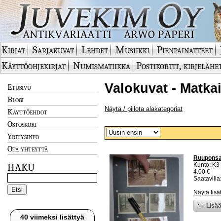
Kirjat
Sarjakuvat
Lehdet
Musiikki
Pienpainatteet
Käyttöohjekirjat
Numismatiikka
Postikortit, kirjelähe
Valokuvat - Matkai
Etusivu
Blogi
Näytä / piilota alakategoriat
Käyttöehdot
Ostoskori
Yritysinfo
Ota yhteyttä
Ruuponsaar
Kunto: K3
HAKU
4.00 €
Saatavilla:
Näytä lisä
Lisää
40 viimeksi lisättyä