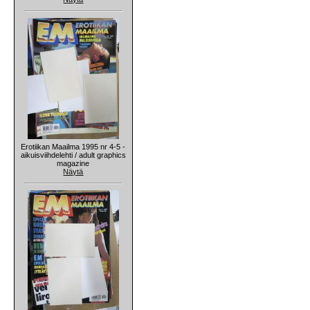
Erotiikan Maailma 1995 nr 4-5 -
aikuisviihdelehti / adult graphics
magazine
Näytä