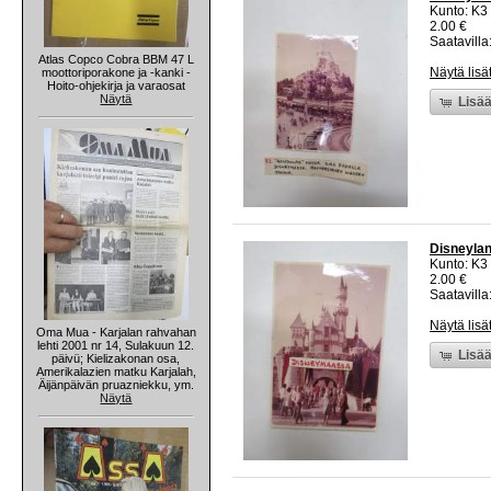
Kunto: K3
2.00 €
Saatavilla:
Atlas Copco Cobra BBM 47 L
Näytä lisä
moottoriporakone ja -kanki -
Hoito-ohjekirja ja varaosat
Näytä
Lisää
Disneylan
Kunto: K3
2.00 €
Saatavilla:
Näytä lisä
Oma Mua - Karjalan rahvahan
lehti 2001 nr 14, Sulakuun 12.
Lisää
päivü; Kielizakonan osa,
Amerikalazien matku Karjalah,
Äijänpäivän pruazniekku, ym.
Näytä