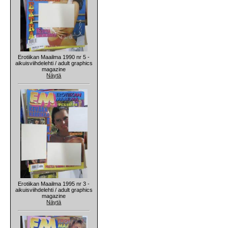
Erotiikan Maailma 1990 nr 5 -
aikuisviihdelehti / adult graphics
magazine
Näytä
Erotiikan Maailma 1995 nr 3 -
aikuisviihdelehti / adult graphics
magazine
Näytä