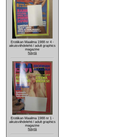
Erotiikan Maailma 1988 nr 4 -
aikuisviihdelehti / adult graphics
magazine
Näytä
Erotiikan Maailma 1988 nr 1 -
aikuisviihdelehti / adult graphics
magazine
Näytä