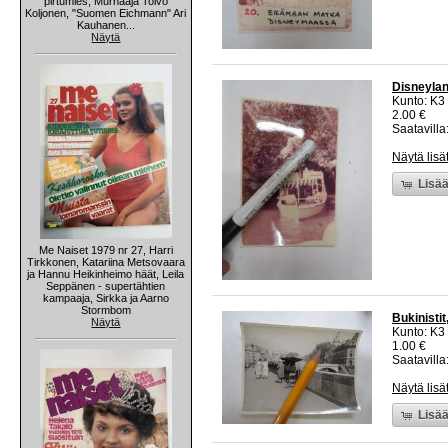
pirtumies, Murhaaja Toivo
Koljonen, "Suomen Eichmann" Ari
Kauhanen...
Näytä
Disneylan
Kunto: K3
2.00 €
Saatavilla:
Näytä lisä
Lisää
Me Naiset 1979 nr 27, Harri
Tirkkonen, Katariina Metsovaara
ja Hannu Heikinheimo häät, Leila
Seppänen - supertähtien
kampaaja, Sirkka ja Aarno
Stormbom
Bukinistit
Näytä
Kunto: K3
1.00 €
Saatavilla:
Näytä lisä
Lisää