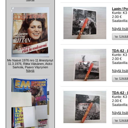
Lapin / P
Kunto: K3
2.00 €
Saatavilla:
Näytä lisä
Lisää
TDA-62 - 
Kunto: K3
2.00 €
Me Naiset 1976 nro 11 ilmestynyt
Saatavilla:
11.3.1976, Riitta Väisänen, Asko
Sarkola, Paavo Väyrynen
Näytä
Näytä lisä
Lisää
TDA-62 - 
Kunto: K3
2.00 €
Saatavilla:
Näytä lisä
Lisää