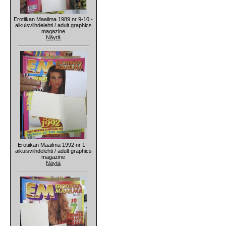
Erotiikan Maailma 1989 nr 9-10 -
aikuisviihdelehti / adult graphics
magazine
Näytä
Erotiikan Maailma 1992 nr 1 -
aikuisviihdelehti / adult graphics
magazine
Näytä