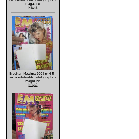
magazine
Näytä
Erotiikan Maailma 1993 nr 4-5 -
aikuisviihdelehti / adult graphics
magazine
Näytä