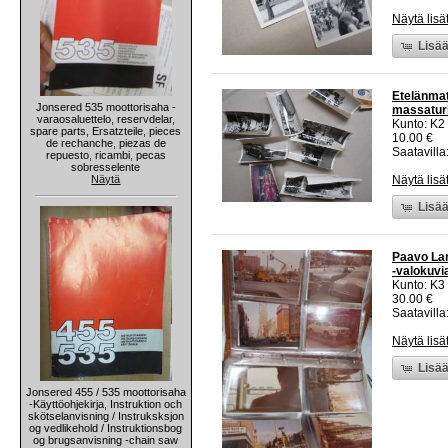
Näytä lisä
Lisää
Etelänmat
Jonsered 535 moottorisaha -
massatur
varaosaluettelo, reservdelar,
Kunto: K2 
spare parts, Ersatzteile, pieces
10.00 €
de rechanche, piezas de
Saatavilla:
repuesto, ricambi, pecas
sobresselente
Näytä
Näytä lisä
Lisää
Paavo La
-valokuvi
Kunto: K3
30.00 €
Saatavilla:
Näytä lisä
Lisää
Jonsered 455 / 535 moottorisaha
-Käyttöohjekirja, Instruktion och
skötselanvisning / Instruksksjon
og vedlikehold / Instruktionsbog
og brugsanvisning -chain saw