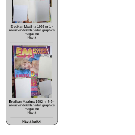
Erotiikan Maailma 1993 nr 1 -
aikuisviihdelehti / adult graphics
magazine
Näytä
Erotiikan Maailma 1992 nr 8-9 -
aikuisviihdelehti / adult graphics
magazine
Näytä
Näytä kaikki