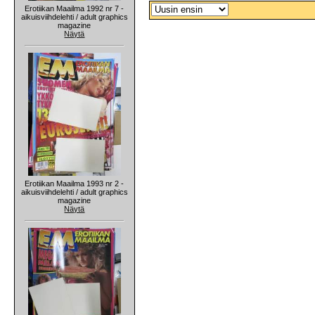
Erotiikan Maailma 1992 nr 7 -
aikuisviihdelehti / adult graphics
magazine
Näytä
Erotiikan Maailma 1993 nr 2 -
aikuisviihdelehti / adult graphics
magazine
Näytä