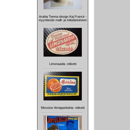
Arabia Teema design Kaj Franck -
myyntiesite malli- ja mittatietoineen
Limonaadia -etiketti
Messina Veriappelsiinia -etiketti