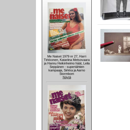
Me Naiset 1979 nr 27, Harri
Tirkkonen, Katariina Metsovaara
ja Hannu Heikinheimo häät, Leila
Seppänen - supertähtien
kampaaja, Sirkka ja Aarno
Stormbom
Näytä