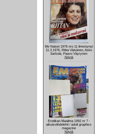
Me Naiset 1976 nro 11 ilmestynyt
11.3.1976, Riitta Väisänen, Asko
Sarkola, Paavo Väyrynen
Näytä
Erotiikan Maailma 1992 nr 7 -
aikuisviihdelehti / adult graphics
magazine
Näytä