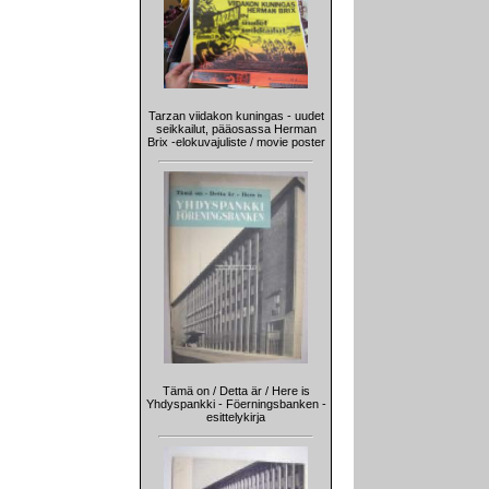
Tarzan viidakon kuningas - uudet
seikkailut, pääosassa Herman
Brix -elokuvajuliste / movie poster
Tämä on / Detta är / Here is
Yhdyspankki - Föerningsbanken -
esittelykirja