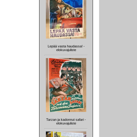
Lepää vasta haudassa! -
elokuvajuliste
Tarzan ja kadonnut safari -
elokuvajuliste