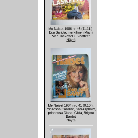
Me Naiset 1986 nr 46 (11.11.),
Esa Sariola, merkillinen Miami
Vice, laskettelu - vaatteet
Näytä
Me Naiset 1984 nro 41 (9.10.),
Prinsessa Caroline, Sari Aspholm,
prinsessa Diana, Gilda, Brigitte
Bardot
Näytä