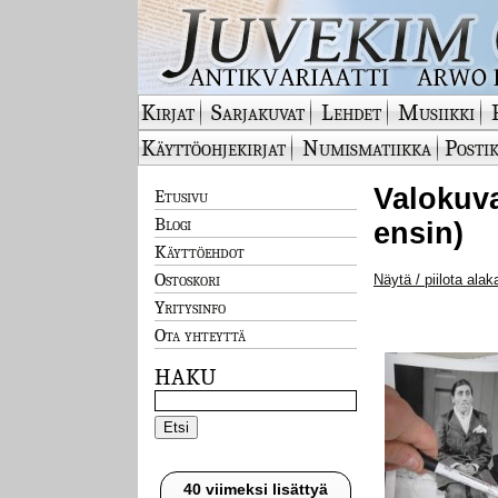
Kirjat
Sarjakuvat
Lehdet
Musiikki
Käyttöohjekirjat
Numismatiikka
Postik
Valokuva
Etusivu
Blogi
ensin)
Käyttöehdot
Ostoskori
Näytä / piilota alak
Yritysinfo
Ota yhteyttä
HAKU
40 viimeksi lisättyä