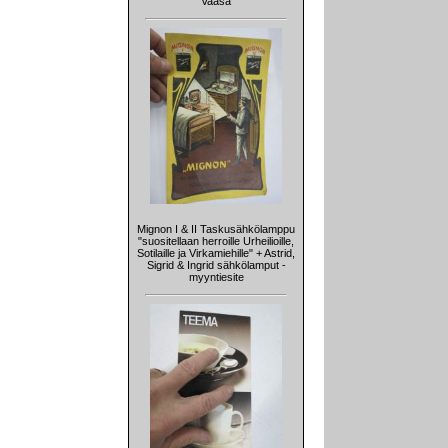
Vaasa
Mignon I & II Taskusähkölamppu
"suositellaan herroille Urheilioille,
Sotilaille ja Virkamiehille" + Astrid,
Sigrid & Ingrid sähkölamput -
myyntiesite