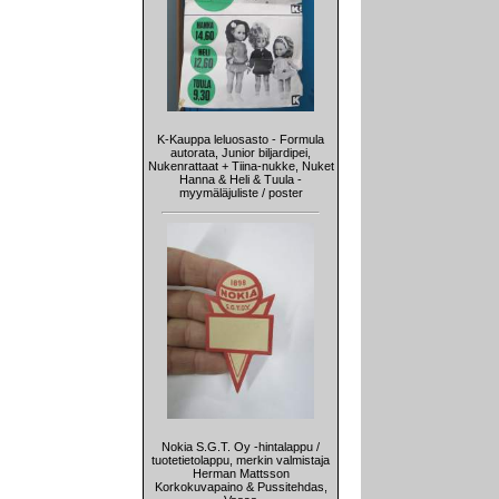
K-Kauppa leluosasto - Formula
autorata, Junior biljardipei,
Nukenrattaat + Tiina-nukke, Nuket
Hanna & Heli & Tuula -
myymäläjuliste / poster
Nokia S.G.T. Oy -hintalappu /
tuotetietolappu, merkin valmistaja
Herman Mattsson
Korkokuvapaino & Pussitehdas,