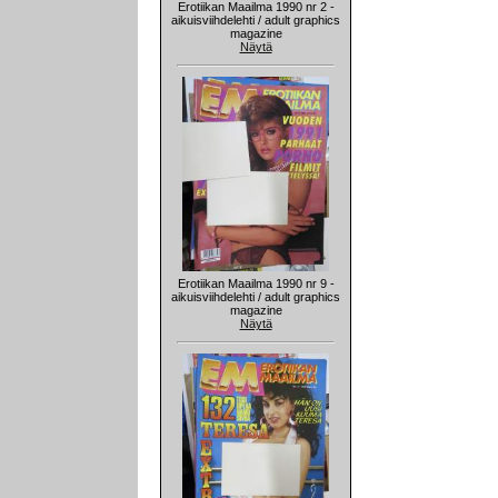
Erotiikan Maailma 1990 nr 2 -
aikuisviihdelehti / adult graphics
magazine
Näytä
Erotiikan Maailma 1990 nr 9 -
aikuisviihdelehti / adult graphics
magazine
Näytä