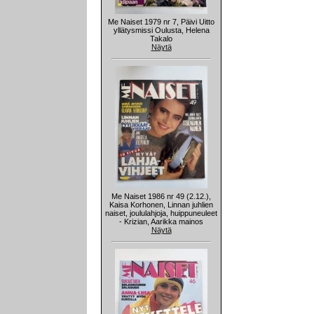
Me Naiset 1979 nr 7, Päivi Uitto
yllätysmissi Oulusta, Helena
Takalo
Näytä
Me Naiset 1986 nr 49 (2.12.),
Kaisa Korhonen, Linnan juhlien
naiset, joululahjoja, huippuneuleet
- Krizian, Aarikka mainos
Näytä