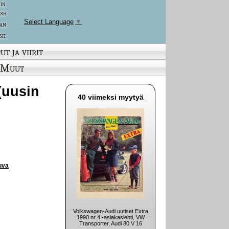
 in
ish
Select Language
▼
an
sh
ut ja viirit
Muut
(uusin
40 viimeksi myytyä
uva
Volkswagen-Audi uutiset Extra
1990 nr 4 -asiakaslehti, VW
Transporter, Audi 80 V 16