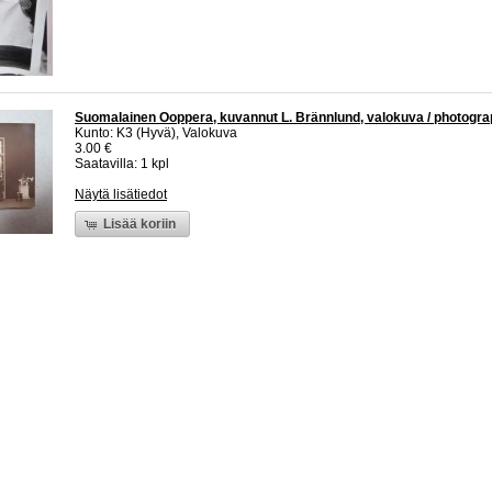
Suomalainen Ooppera, kuvannut L. Brännlund, valokuva / photogra
Kunto: K3 (Hyvä), Valokuva
3.00 €
Saatavilla: 1 kpl
Näytä lisätiedot
Lisää koriin