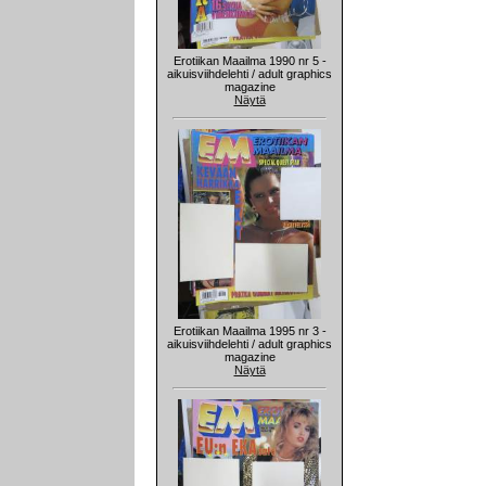
Erotiikan Maailma 1990 nr 5 -
aikuisviihdelehti / adult graphics
magazine
Näytä
Erotiikan Maailma 1995 nr 3 -
aikuisviihdelehti / adult graphics
magazine
Näytä