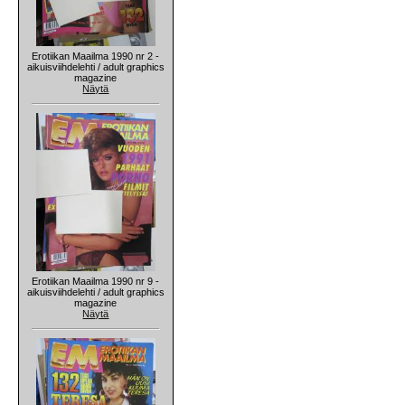
Erotiikan Maailma 1990 nr 2 -
aikuisviihdelehti / adult graphics
magazine
Näytä
Erotiikan Maailma 1990 nr 9 -
aikuisviihdelehti / adult graphics
magazine
Näytä