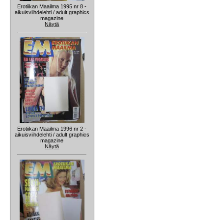
Erotiikan Maailma 1995 nr 8 -
aikuisviihdelehti / adult graphics
magazine
Näytä
Erotiikan Maailma 1996 nr 2 -
aikuisviihdelehti / adult graphics
magazine
Näytä