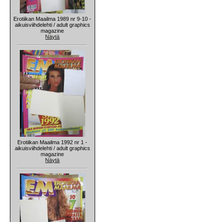
Erotiikan Maailma 1989 nr 9-10 -
aikuisviihdelehti / adult graphics
magazine
Näytä
Erotiikan Maailma 1992 nr 1 -
aikuisviihdelehti / adult graphics
magazine
Näytä