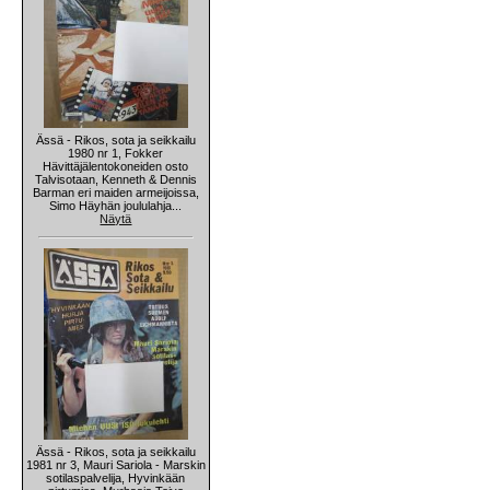
Ässä - Rikos, sota ja seikkailu
1980 nr 1, Fokker
Hävittäjälentokoneiden osto
Talvisotaan, Kenneth & Dennis
Barman eri maiden armeijoissa,
Simo Häyhän joululahja...
Näytä
Ässä - Rikos, sota ja seikkailu
1981 nr 3, Mauri Sariola - Marskin
sotilaspalvelija, Hyvinkään