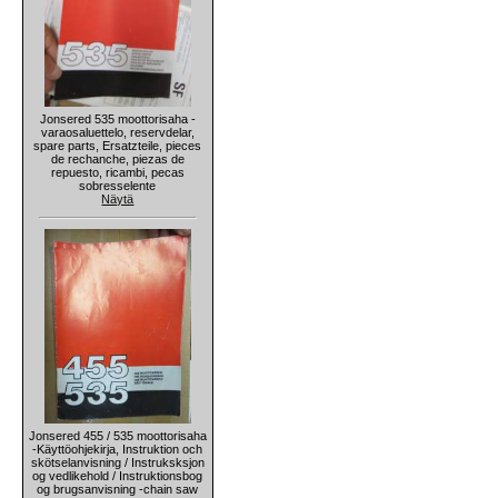
Jonsered 535 moottorisaha -
varaosaluettelo, reservdelar,
spare parts, Ersatzteile, pieces
de rechanche, piezas de
repuesto, ricambi, pecas
sobresselente
Näytä
Jonsered 455 / 535 moottorisaha
-Käyttöohjekirja, Instruktion och
skötselanvisning / Instruksksjon
og vedlikehold / Instruktionsbog
og brugsanvisning -chain saw