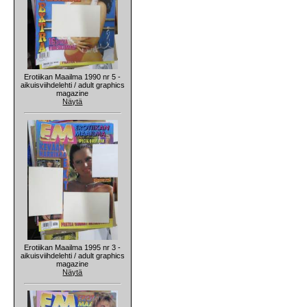
Erotiikan Maailma 1990 nr 5 -
aikuisviihdelehti / adult graphics
magazine
Näytä
Erotiikan Maailma 1995 nr 3 -
aikuisviihdelehti / adult graphics
magazine
Näytä