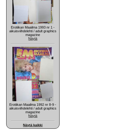
Erotiikan Maailma 1993 nr 1 -
aikuisviihdelehti / adult graphics
magazine
Näytä
Erotiikan Maailma 1992 nr 8-9 -
aikuisviihdelehti / adult graphics
magazine
Näytä
Näytä kaikki