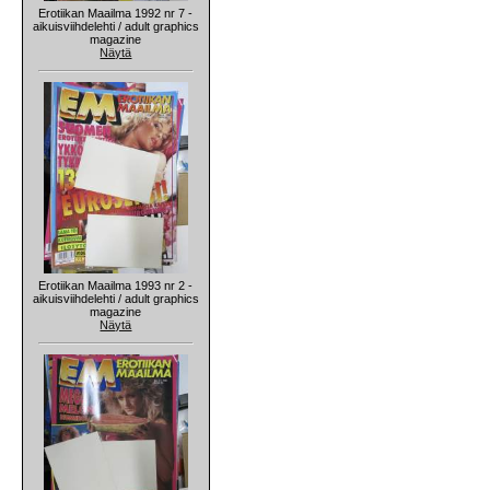
Erotiikan Maailma 1992 nr 7 -
aikuisviihdelehti / adult graphics
magazine
Näytä
Erotiikan Maailma 1993 nr 2 -
aikuisviihdelehti / adult graphics
magazine
Näytä