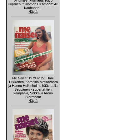
pirtumies, Murhaaja Toivo
Koljonen, "Suomen Eichmann" Ari
Kauhanen...
Näytä
Me Naiset 1979 nr 27, Harri
Tirkkonen, Katariina Metsovaara
ja Hannu Heikinheimo häät, Leila
Seppänen - supertähtien
kampaaja, Sirkka ja Aarno
Stormbom
Näytä