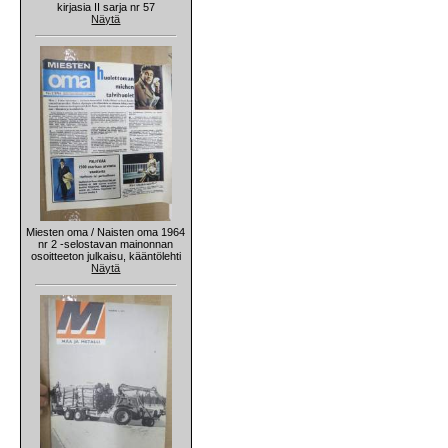
kirjasia II sarja nr 57
Näytä
Miesten oma / Naisten oma 1964
nr 2 -selostavan mainonnan
osoitteeton julkaisu, kääntölehti
Näytä