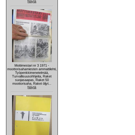
Näytä
Mottimestari nr 3 1971 -
moottorisahamiesten ammattilehti,
Työpenkkimenetelmää,
Turvallisuusohhjeita, Raket
suojasaapas, Raket 50
moottorisaha, Raket öljyt...
Näytä