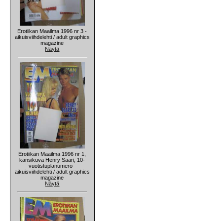
Erotiikan Maailma 1996 nr 3 -
aikuisviihdelehti / adult graphics
magazine
Näytä
Erotiikan Maailma 1996 nr 1,
kansikuva Henry Saari, 10-
vuotistuplanumero -
aikuisviihdelehti / adult graphics
magazine
Näytä