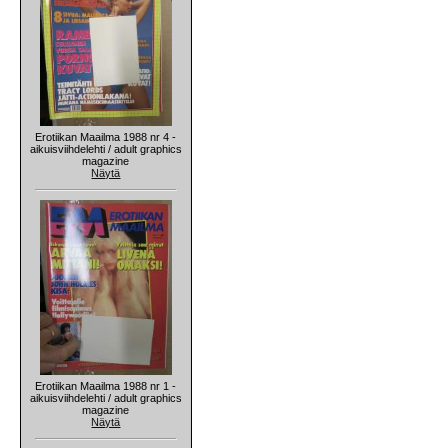
Erotiikan Maailma 1988 nr 4 -
aikuisviihdelehti / adult graphics
magazine
Näytä
Erotiikan Maailma 1988 nr 1 -
aikuisviihdelehti / adult graphics
magazine
Näytä