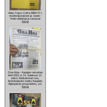
Atlas Copco Cobra BBM 47 L
moottoriporakone ja -kanki -
Hoito-ohjekirja ja varaosat
Näytä
Oma Mua - Karjalan rahvahan
lehti 2001 nr 14, Sulakuun 12.
päivü; Kielizakonan osa,
Amerikalazien matku Karjalah,
Äijänpäivän pruazniekku, ym.
Näytä