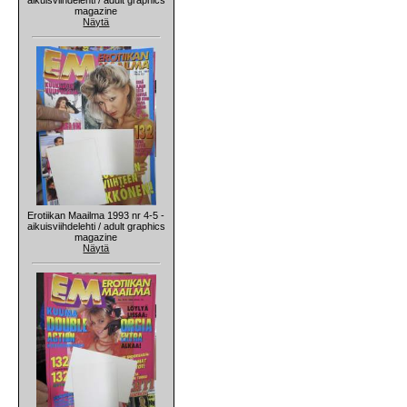
magazine
Näytä
Erotiikan Maailma 1993 nr 4-5 -
aikuisviihdelehti / adult graphics
magazine
Näytä