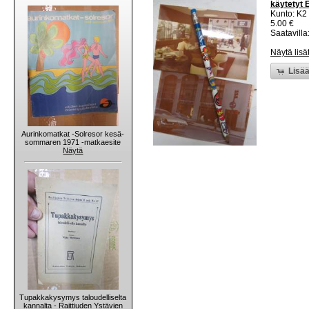
käytetyt 
Kunto: K2 
5.00 €
Saatavilla:
Näytä lisä
Lisää
Aurinkomatkat -Solresor kesä-
sommaren 1971 -matkaesite
Näytä
Tupakkakysymys taloudelliselta
kannalta - Raittiuden Ystävien