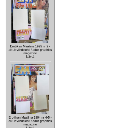
Erotiikan Maailma 1995 nr 2 -
aikuisviihdelehti / adult graphics
magazine
Näytä
Erotiikan Maailma 1994 nr 4-5 -
aikuisviihdelehti / adult graphics
magazine
Näytä