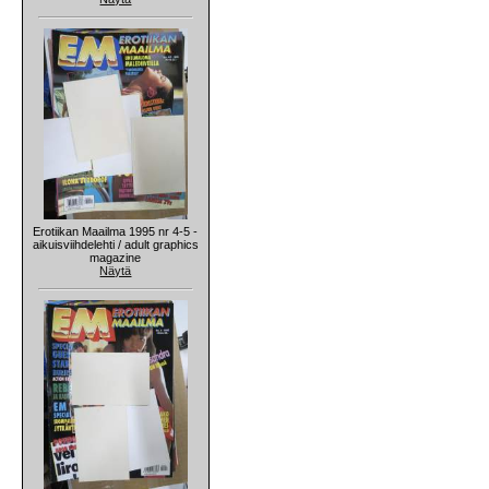
Erotiikan Maailma 1995 nr 4-5 -
aikuisviihdelehti / adult graphics
magazine
Näytä