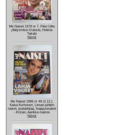
Me Naiset 1979 nr 7, Päivi Uitto
yllätysmissi Oulusta, Helena
Takalo
Näytä
Me Naiset 1986 nr 49 (2.12.),
Kaisa Korhonen, Linnan juhlien
naiset, joululahjoja, huippuneuleet
- Krizian, Aarikka mainos
Näytä