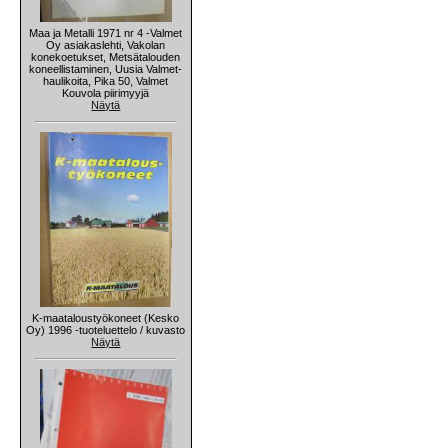
Maa ja Metalli 1971 nr 4 -Valmet
Oy asiakaslehti, Vakolan
konekoetukset, Metsätalouden
koneellistaminen, Uusia Valmet-
haulikoita, Pika 50, Valmet
Kouvola piirimyyjä
Näytä
K-maataloustyökoneet (Kesko
Oy) 1996 -tuoteluettelo / kuvasto
Näytä