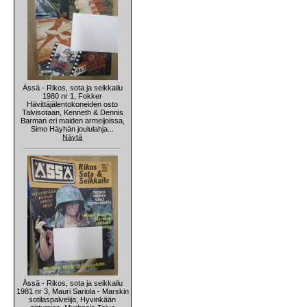
Ässä - Rikos, sota ja seikkailu
1980 nr 1, Fokker
Hävittäjälentokoneiden osto
Talvisotaan, Kenneth & Dennis
Barman eri maiden armeijoissa,
Simo Häyhän joululahja...
Näytä
Ässä - Rikos, sota ja seikkailu
1981 nr 3, Mauri Sariola - Marskin
sotilaspalvelija, Hyvinkään