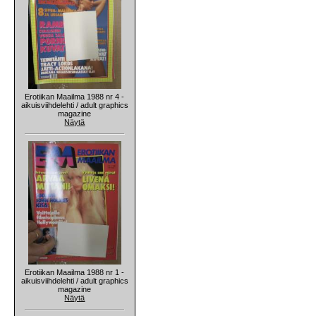
Erotiikan Maailma 1988 nr 4 -
aikuisviihdelehti / adult graphics
magazine
Näytä
Erotiikan Maailma 1988 nr 1 -
aikuisviihdelehti / adult graphics
magazine
Näytä