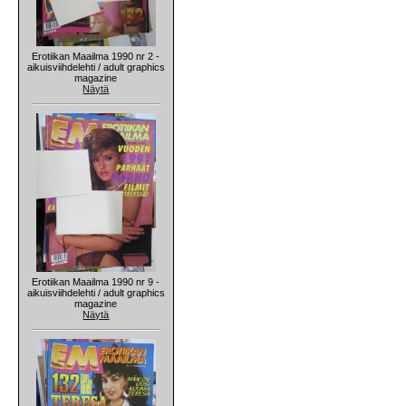
Erotiikan Maailma 1990 nr 2 -
aikuisviihdelehti / adult graphics
magazine
Näytä
Erotiikan Maailma 1990 nr 9 -
aikuisviihdelehti / adult graphics
magazine
Näytä