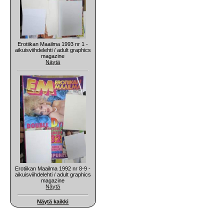
Erotiikan Maailma 1993 nr 1 -
aikuisviihdelehti / adult graphics
magazine
Näytä
Erotiikan Maailma 1992 nr 8-9 -
aikuisviihdelehti / adult graphics
magazine
Näytä
Näytä kaikki