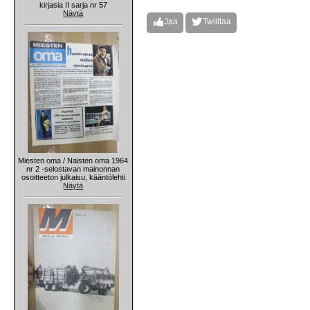
kirjasia II sarja nr 57
Näytä
Jaa
Twiittaa
Miesten oma / Naisten oma 1964
nr 2 -selostavan mainonnan
osoitteeton julkaisu, kääntölehti
Näytä