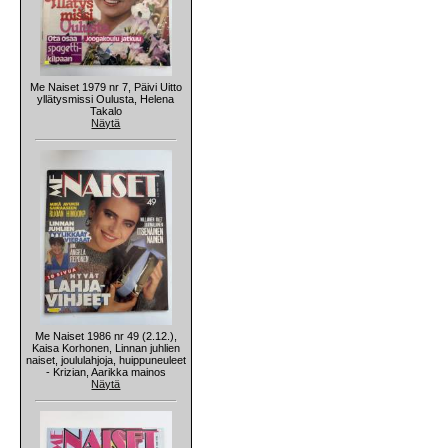
Me Naiset 1979 nr 7, Päivi Uitto
yllätysmissi Oulusta, Helena
Takalo
Näytä
Me Naiset 1986 nr 49 (2.12.),
Kaisa Korhonen, Linnan juhlien
naiset, joululahjoja, huippuneuleet
- Krizian, Aarikka mainos
Näytä