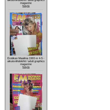
magazine
Näytä
Erotiikan Maailma 1993 nr 4-5 -
aikuisviihdelehti / adult graphics
magazine
Näytä