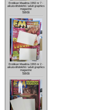
Erotiikan Maailma 1992 nr 7 -
aikuisviihdelehti / adult graphics
magazine
Näytä
Erotiikan Maailma 1993 nr 2 -
aikuisviihdelehti / adult graphics
magazine
Näytä