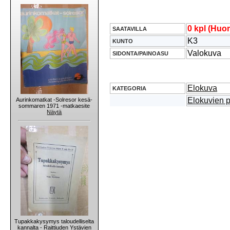
0 kpl (Huom
SAATAVILLA
K3
KUNTO
Valokuva
SIDONTA/PAINOASU
Elokuva
KATEGORIA
Elokuvien p
Aurinkomatkat -Solresor kesä-
sommaren 1971 -matkaesite
Näytä
Tupakkakysymys taloudelliselta
kannalta - Raittiuden Ystävien