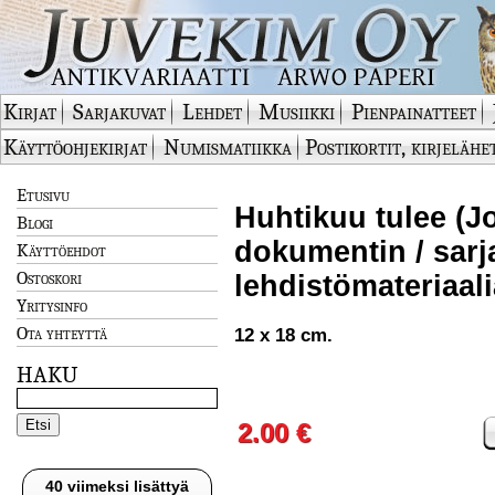
Kirjat
Sarjakuvat
Lehdet
Musiikki
Pienpainatteet
Käyttöohjekirjat
Numismatiikka
Postikortit, kirjelähe
Etusivu
Huhtikuu tulee (Jo
Blogi
dokumentin / sarj
Käyttöehdot
Ostoskori
lehdistömateriaal
Yritysinfo
Ota yhteyttä
12 x 18 cm.
HAKU
2.00 €
40 viimeksi lisättyä