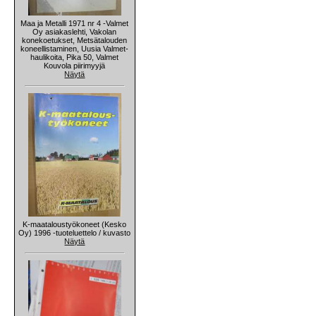
Maa ja Metalli 1971 nr 4 -Valmet
Oy asiakaslehti, Vakolan
konekoetukset, Metsätalouden
koneellistaminen, Uusia Valmet-
haulikoita, Pika 50, Valmet
Kouvola piirimyyjä
Näytä
K-maataloustyökoneet (Kesko
Oy) 1996 -tuoteluettelo / kuvasto
Näytä