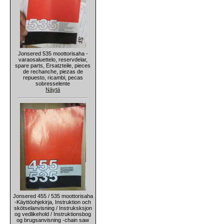
Jonsered 535 moottorisaha -
varaosaluettelo, reservdelar,
spare parts, Ersatzteile, pieces
de rechanche, piezas de
repuesto, ricambi, pecas
sobresselente
Näytä
Jonsered 455 / 535 moottorisaha
-Käyttöohjekirja, Instruktion och
skötselanvisning / Instruksksjon
og vedlikehold / Instruktionsbog
og brugsanvisning -chain saw