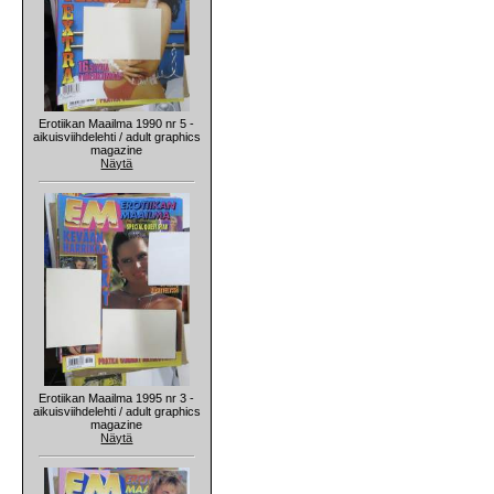
Erotiikan Maailma 1990 nr 5 -
aikuisviihdelehti / adult graphics
magazine
Näytä
Erotiikan Maailma 1995 nr 3 -
aikuisviihdelehti / adult graphics
magazine
Näytä