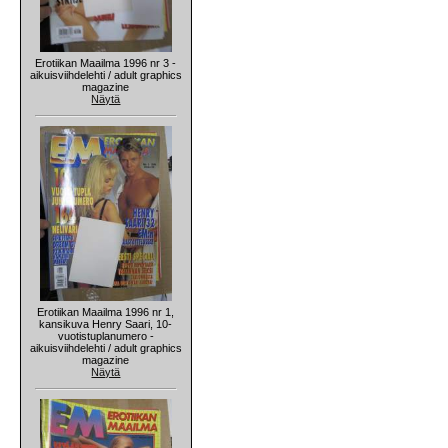
Erotiikan Maailma 1996 nr 3 -
aikuisviihdelehti / adult graphics
magazine
Näytä
Erotiikan Maailma 1996 nr 1,
kansikuva Henry Saari, 10-
vuotistuplanumero -
aikuisviihdelehti / adult graphics
magazine
Näytä