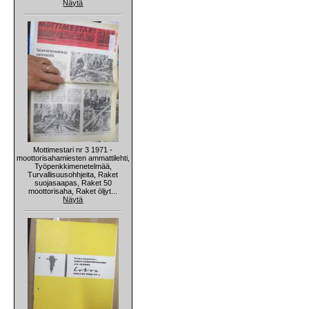
Näytä
Mottimestari nr 3 1971 -
moottorisahamiesten ammattilehti,
Työpenkkimenetelmää,
Turvallisuusohhjeita, Raket
suojasaapas, Raket 50
moottorisaha, Raket öljyt...
Näytä