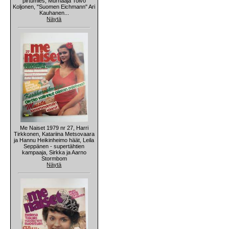
pirtumies, Murhaaja Toivo
Koljonen, "Suomen Eichmann" Ari
Kauhanen...
Näytä
Me Naiset 1979 nr 27, Harri
Tirkkonen, Katariina Metsovaara
ja Hannu Heikinheimo häät, Leila
Seppänen - supertähtien
kampaaja, Sirkka ja Aarno
Stormbom
Näytä