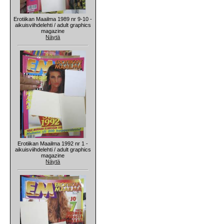
Erotiikan Maailma 1989 nr 9-10 -
aikuisviihdelehti / adult graphics
magazine
Näytä
Erotiikan Maailma 1992 nr 1 -
aikuisviihdelehti / adult graphics
magazine
Näytä