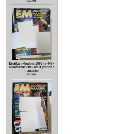
Erotiikan Maailma 1995 nr 4-5 -
aikuisviihdelehti / adult graphics
magazine
Näytä