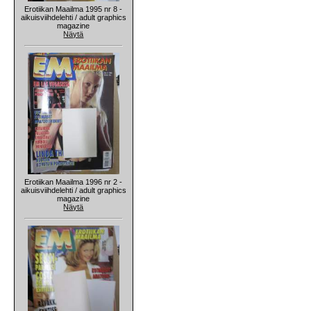
Erotiikan Maailma 1995 nr 8 -
aikuisviihdelehti / adult graphics
magazine
Näytä
Erotiikan Maailma 1996 nr 2 -
aikuisviihdelehti / adult graphics
magazine
Näytä