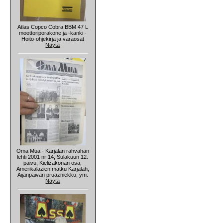
Atlas Copco Cobra BBM 47 L
moottoriporakone ja -kanki -
Hoito-ohjekirja ja varaosat
Näytä
Oma Mua - Karjalan rahvahan
lehti 2001 nr 14, Sulakuun 12.
päivü; Kielizakonan osa,
Amerikalazien matku Karjalah,
Äijänpäivän pruazniekku, ym.
Näytä