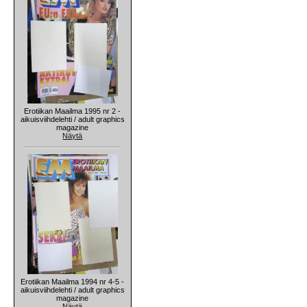
Erotiikan Maailma 1995 nr 2 -
aikuisviihdelehti / adult graphics
magazine
Näytä
Erotiikan Maailma 1994 nr 4-5 -
aikuisviihdelehti / adult graphics
magazine
Näytä