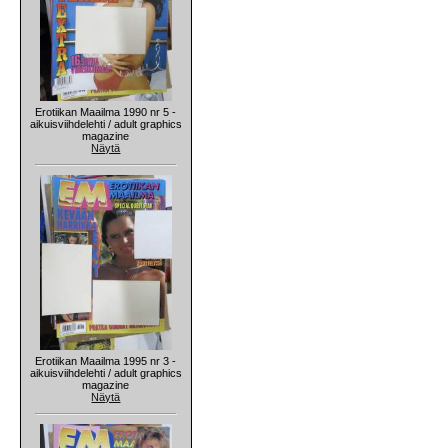
Erotiikan Maailma 1990 nr 5 -
aikuisviihdelehti / adult graphics
magazine
Näytä
Erotiikan Maailma 1995 nr 3 -
aikuisviihdelehti / adult graphics
magazine
Näytä