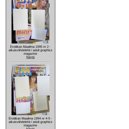
Erotiikan Maailma 1995 nr 2 -
aikuisviihdelehti / adult graphics
magazine
Näytä
Erotiikan Maailma 1994 nr 4-5 -
aikuisviihdelehti / adult graphics
magazine
Näytä