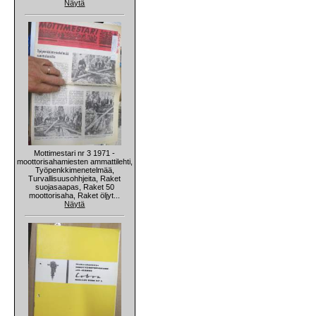
Näytä
Mottimestari nr 3 1971 -
moottorisahamiesten ammattilehti,
Työpenkkimenetelmää,
Turvallisuusohhjeita, Raket
suojasaapas, Raket 50
moottorisaha, Raket öljyt...
Näytä