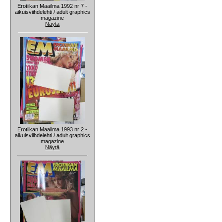
Erotiikan Maailma 1992 nr 7 -
aikuisviihdelehti / adult graphics
magazine
Näytä
Erotiikan Maailma 1993 nr 2 -
aikuisviihdelehti / adult graphics
magazine
Näytä