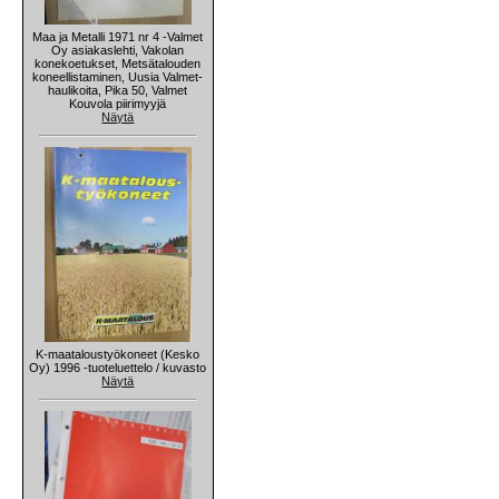
Maa ja Metalli 1971 nr 4 -Valmet
Oy asiakaslehti, Vakolan
konekoetukset, Metsätalouden
koneellistaminen, Uusia Valmet-
haulikoita, Pika 50, Valmet
Kouvola piirimyyjä
Näytä
K-maataloustyökoneet (Kesko
Oy) 1996 -tuoteluettelo / kuvasto
Näytä