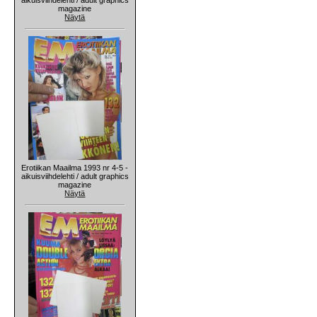
magazine
Näytä
Erotiikan Maailma 1993 nr 4-5 -
aikuisviihdelehti / adult graphics
magazine
Näytä