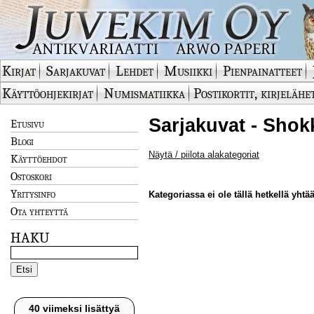
Kirjat
Sarjakuvat
Lehdet
Musiikki
Pienpainatteet
Käyttöohjekirjat
Numismatiikka
Postikortit, kirjelähe
Sarjakuvat - Shok
Etusivu
Blogi
Näytä / piilota alakategoriat
Käyttöehdot
Ostoskori
Yritysinfo
Kategoriassa ei ole tällä hetkellä yhtää
Ota yhteyttä
HAKU
40 viimeksi lisättyä