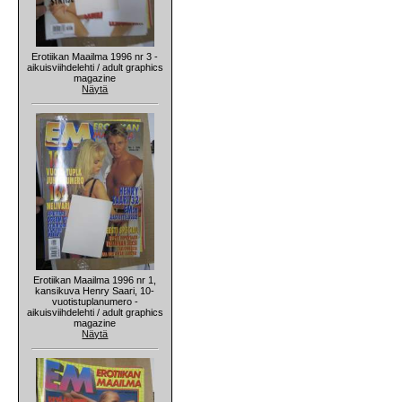
Erotiikan Maailma 1996 nr 3 -
aikuisviihdelehti / adult graphics
magazine
Näytä
Erotiikan Maailma 1996 nr 1,
kansikuva Henry Saari, 10-
vuotistuplanumero -
aikuisviihdelehti / adult graphics
magazine
Näytä