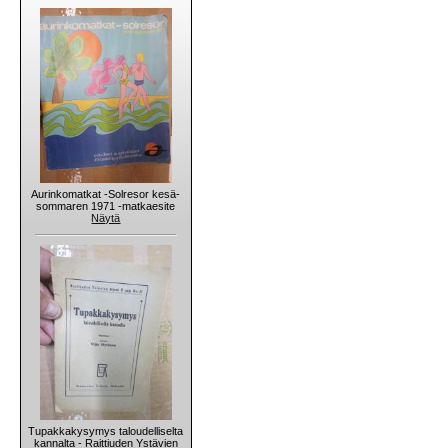
Aurinkomatkat -Solresor kesä-
sommaren 1971 -matkaesite
Näytä
Tupakkakysymys taloudelliselta
kannalta - Raittiuden Ystävien