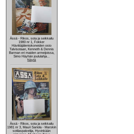
Ässä - Rikos, sota ja seikkailu
1980 nr 1, Fokker
Hävittäjälentokoneiden osto
Talvisotaan, Kenneth & Dennis
Barman eri maiden armeijoissa,
Simo Häyhän joululahja...
Näytä
Ässä - Rikos, sota ja seikkailu
1981 nr 3, Mauri Sariola - Marskin
sotilaspalvelija, Hyvinkään