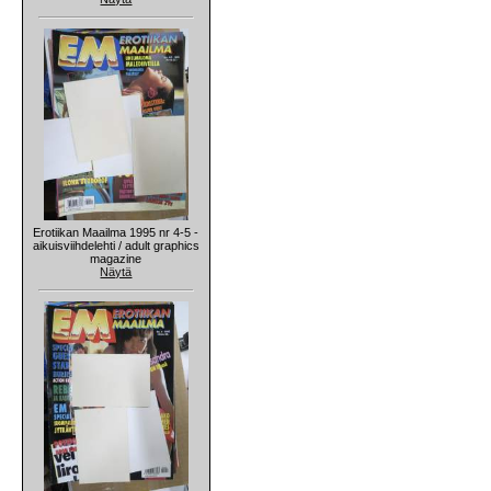
Erotiikan Maailma 1995 nr 4-5 -
aikuisviihdelehti / adult graphics
magazine
Näytä