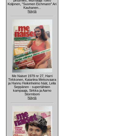
pirtumies, Murhaaja Toivo
Koljonen, "Suomen Eichmann" Ari
Kauhanen...
Näytä
Me Naiset 1979 nr 27, Harri
Tirkkonen, Katariina Metsovaara
ja Hannu Heikinheimo häät, Leila
Seppänen - supertähtien
kampaaja, Sirkka ja Aarno
Stormbom
Näytä