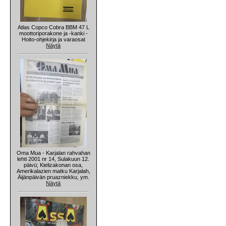
Atlas Copco Cobra BBM 47 L
moottoriporakone ja -kanki -
Hoito-ohjekirja ja varaosat
Näytä
Oma Mua - Karjalan rahvahan
lehti 2001 nr 14, Sulakuun 12.
päivü; Kielizakonan osa,
Amerikalazien matku Karjalah,
Äijänpäivän pruazniekku, ym.
Näytä