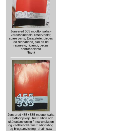
Jonsered 535 moottorisaha -
varaosaluettelo, reservdelar,
spare parts, Ersatzteile, pieces
de rechanche, piezas de
repuesto, ricambi, pecas
sobresselente
Näytä
Jonsered 455 / 535 moottorisaha
-Käyttöohjekirja, Instruktion och
skötselanvisning / Instruksksjon
og vedlikehold / Instruktionsbog
og brugsanvisning -chain saw