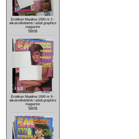
Erotiikan Maailma 1990 nr 2 -
aikuisviihdelehti / adult graphics
magazine
Näytä
Erotiikan Maailma 1990 nr 9 -
aikuisviihdelehti / adult graphics
magazine
Näytä