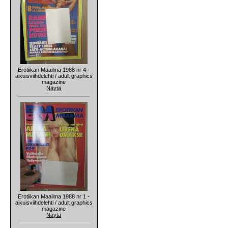
Erotiikan Maailma 1988 nr 4 -
aikuisviihdelehti / adult graphics
magazine
Näytä
Erotiikan Maailma 1988 nr 1 -
aikuisviihdelehti / adult graphics
magazine
Näytä