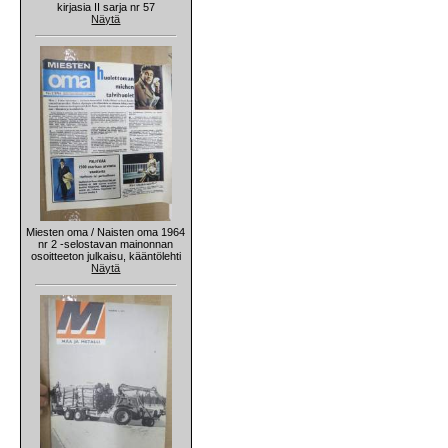
kirjasia II sarja nr 57
Näytä
Miesten oma / Naisten oma 1964
nr 2 -selostavan mainonnan
osoitteeton julkaisu, kääntölehti
Näytä