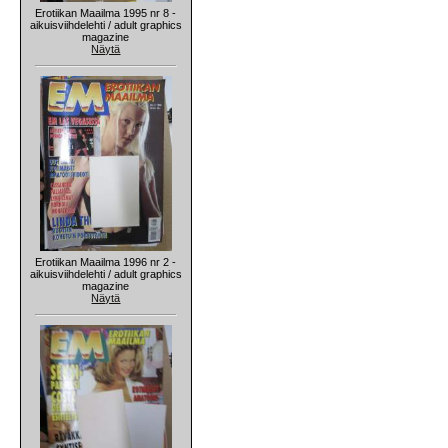
Erotiikan Maailma 1995 nr 8 -
aikuisviihdelehti / adult graphics
magazine
Näytä
Erotiikan Maailma 1996 nr 2 -
aikuisviihdelehti / adult graphics
magazine
Näytä