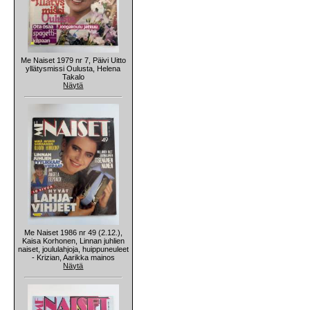
Me Naiset 1979 nr 7, Päivi Uitto
yllätysmissi Oulusta, Helena
Takalo
Näytä
Me Naiset 1986 nr 49 (2.12.),
Kaisa Korhonen, Linnan juhlien
naiset, joululahjoja, huippuneuleet
- Krizian, Aarikka mainos
Näytä