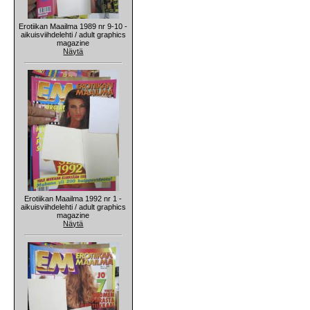
Erotiikan Maailma 1989 nr 9-10 -
aikuisviihdelehti / adult graphics
magazine
Näytä
Erotiikan Maailma 1992 nr 1 -
aikuisviihdelehti / adult graphics
magazine
Näytä