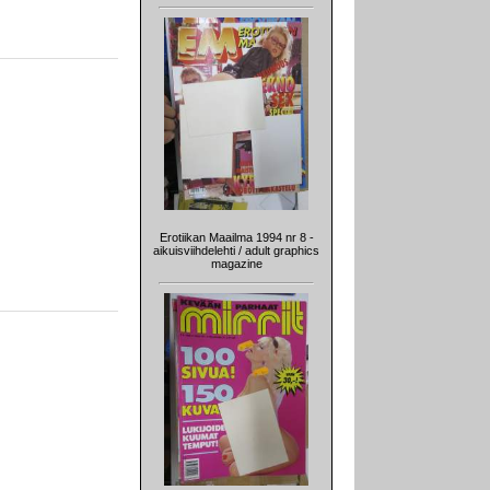
Erotiikan Maailma 1994 nr 8 -
aikuisviihdelehti / adult graphics
magazine