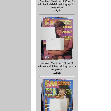
Erotiikan Maailma 1990 nr 2 -
aikuisviihdelehti / adult graphics
magazine
Näytä
Erotiikan Maailma 1990 nr 9 -
aikuisviihdelehti / adult graphics
magazine
Näytä