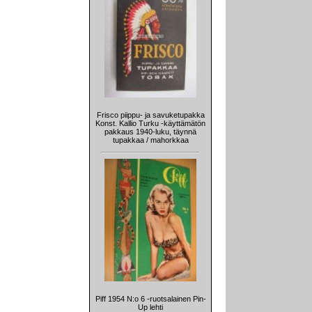
Frisco piippu- ja savuketupakka
Konst. Kallio Turku -käyttämätön
pakkaus 1940-luku, täynnä
tupakkaa / mahorkkaa
Piff 1954 N:o 6 -ruotsalainen Pin-
Up lehti