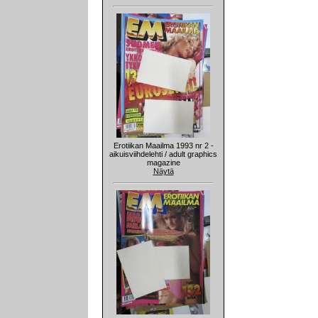
Erotiikan Maailma 1993 nr 2 -
aikuisviihdelehti / adult graphics
magazine
Näytä