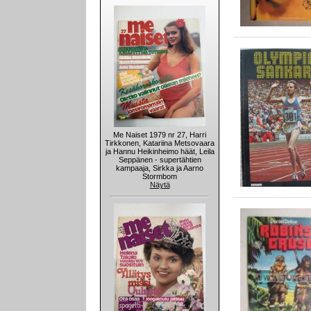
Me Naiset 1979 nr 27, Harri
Tirkkonen, Katariina Metsovaara
ja Hannu Heikinheimo häät, Leila
Seppänen - supertähtien
kampaaja, Sirkka ja Aarno
Stormbom
Näytä