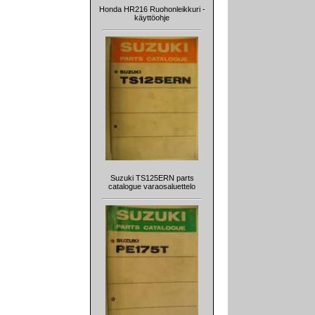
Honda HR216 Ruohonleikkuri -
käyttöohje
Suzuki TS125ERN parts
catalogue varaosaluettelo