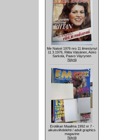
Me Naiset 1976 nro 11 ilmestynyt
11.3.1976, Riitta Väisänen, Asko
Sarkola, Paavo Väyrynen
Näytä
Erotiikan Maailma 1992 nr 7 -
aikuisviihdelehti / adult graphics
magazine
Näytä