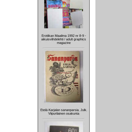
Erotiikan Maailma 1992 nr 8-9 -
aikuisviihdelehti / adult graphics
magazine
Etelä-Karjalan sananparsia. Julk.
Viipurilainen osakunta