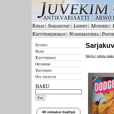
Kirjat
Sarjakuvat
Lehdet
Musiikki
Käyttöohjekirjat
Numismatiikka
Postik
Sarjakuv
Etusivu
Blogi
Näytä / piilota alak
Käyttöehdot
Ostoskori
Yritysinfo
Ota yhteyttä
HAKU
40 viimeksi lisättyä