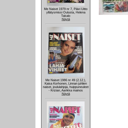
Me Naiset 1979 nr 7, Päivi Uitto
yllätysmissi Oulusta, Helena
Takalo
Näytä
Me Naiset 1986 nr 49 (2.12.),
Kaisa Korhonen, Linnan juhlien
naiset, joululahjoja, huippuneuleet
- Krizian, Aarikka mainos
Näytä