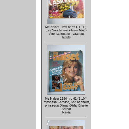
Me Naiset 1986 nr 46 (11.11.),
Esa Sariola, merkillinen Miami
Vice, laskettelu - vaatteet
Näytä
Me Naiset 1984 nro 41 (9.10.),
Prinsessa Caroline, Sari Aspholm,
prinsessa Diana, Gilda, Brigitte
Bardot
Näytä