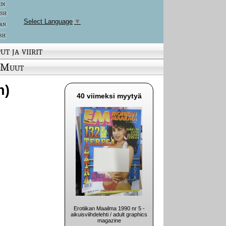
 in
ish
Select Language
▼
an
sh
ut ja viirit
Muut
n)
40 viimeksi myytyä
Erotiikan Maailma 1990 nr 5 -
aikuisviihdelehti / adult graphics
magazine