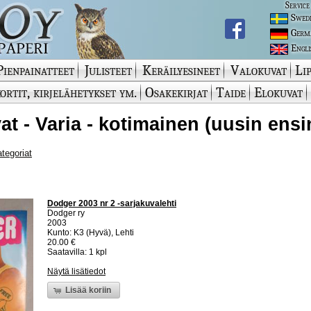
Service
Swed
Germ
Engli
Pienpainatteet
Julisteet
Keräilyesineet
Valokuvat
Lip
ortit, kirjelähetykset ym.
Osakekirjat
Taide
Elokuvat
at - Varia - kotimainen (uusin ensi
ategoriat
Dodger 2003 nr 2 -sarjakuvalehti
Dodger ry
2003
Kunto: K3 (Hyvä), Lehti
20.00 €
Saatavilla: 1 kpl
Näytä lisätiedot
Lisää koriin