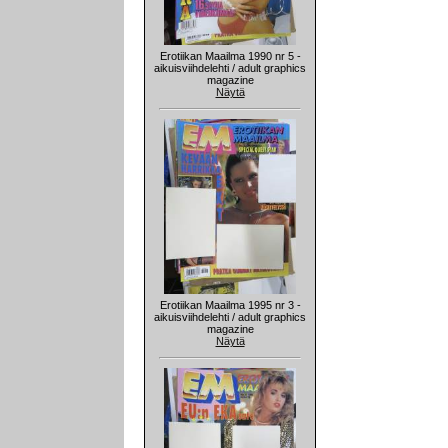
Erotiikan Maailma 1990 nr 5 -
aikuisviihdelehti / adult graphics
magazine
Näytä
Erotiikan Maailma 1995 nr 3 -
aikuisviihdelehti / adult graphics
magazine
Näytä