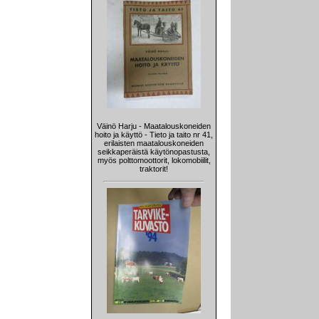
Väinö Harju - Maatalouskoneiden
hoito ja käyttö - Tieto ja taito nr 41,
erilaisten maatalouskoneiden
seikkaperäistä käytönopastusta,
myös polttomoottorit, lokomobiilit,
traktorit!