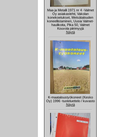
Maa ja Metalli 1971 nr 4 -Valmet
Oy asiakaslehti, Vakolan
konekoetukset, Metsätalouden
koneellistaminen, Uusia Valmet-
haulikoita, Pika 50, Valmet
Kouvola piirimyyjä
Näytä
K-maataloustyökoneet (Kesko
Oy) 1996 -tuoteluettelo / kuvasto
Näytä