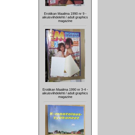
Erotiikan Maailma 1990 nr 9 -
aikuisviihdelehti / adult graphics
magazine
Erotiikan Maailma 1990 nr 3-4 -
aikuisviihdelehti / adult graphics
magazine