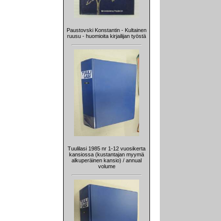
Paustovski Konstantin - Kultainen
ruusu - huomioita kirjailijan työstä
Tuulilasi 1985 nr 1-12 vuosikerta
kansiossa (kustantajan myymä
alkuperäinen kansio) / annual
volume