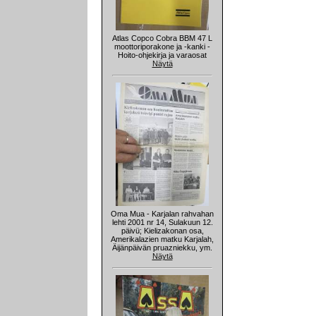
Atlas Copco Cobra BBM 47 L
moottoriporakone ja -kanki -
Hoito-ohjekirja ja varaosat
Näytä
Oma Mua - Karjalan rahvahan
lehti 2001 nr 14, Sulakuun 12.
päivü; Kielizakonan osa,
Amerikalazien matku Karjalah,
Äijänpäivän pruazniekku, ym.
Näytä