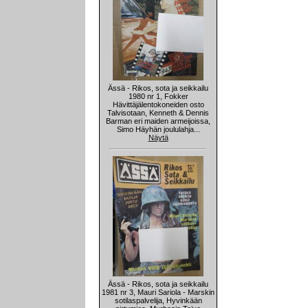
Ässä - Rikos, sota ja seikkailu
1980 nr 1, Fokker
Hävittäjälentokoneiden osto
Talvisotaan, Kenneth & Dennis
Barman eri maiden armeijoissa,
Simo Häyhän joululahja...
Näytä
Ässä - Rikos, sota ja seikkailu
1981 nr 3, Mauri Sariola - Marskin
sotilaspalvelija, Hyvinkään