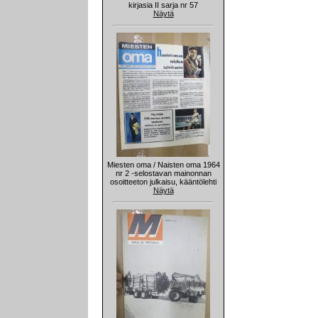
kirjasia II sarja nr 57
Näytä
Miesten oma / Naisten oma 1964
nr 2 -selostavan mainonnan
osoitteeton julkaisu, kääntölehti
Näytä