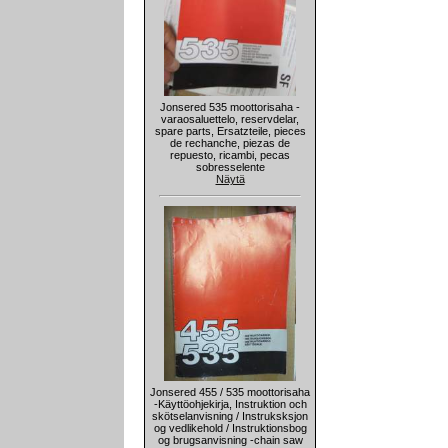
Jonsered 535 moottorisaha -
varaosaluettelo, reservdelar,
spare parts, Ersatzteile, pieces
de rechanche, piezas de
repuesto, ricambi, pecas
sobresselente
Näytä
Jonsered 455 / 535 moottorisaha
-Käyttöohjekirja, Instruktion och
skötselanvisning / Instruksksjon
og vedlikehold / Instruktionsbog
og brugsanvisning -chain saw