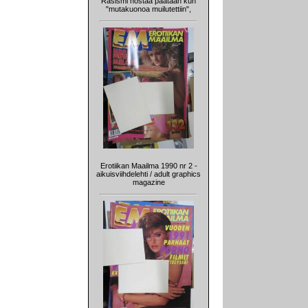
Rasismi nostaa päätään kun
"mutakuonoa muilutettiin",
Erotiikan Maailma 1990 nr 2 -
aikuisviihdelehti / adult graphics
magazine