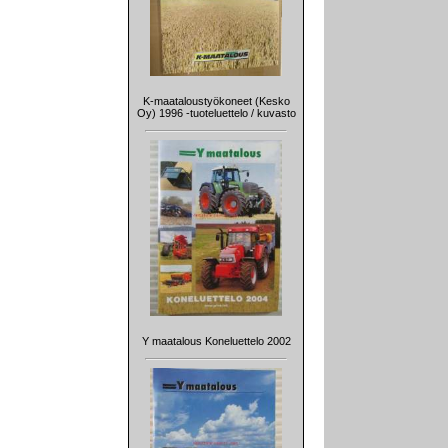
K-maataloustyökoneet (Kesko
Oy) 1996 -tuoteluettelo / kuvasto
Y maatalous Koneluettelo 2002