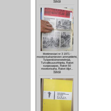
Näytä
Mottimestari nr 3 1971 -
moottorisahamiesten ammattilehti,
Työpenkkimenetelmää,
Turvallisuusohhjeita, Raket
suojasaapas, Raket 50
moottorisaha, Raket öljyt...
Näytä