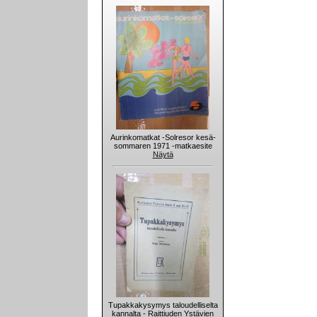
Aurinkomatkat -Solresor kesä-
sommaren 1971 -matkaesite
Näytä
Tupakkakysymys taloudelliselta
kannalta - Raittiuden Ystävien