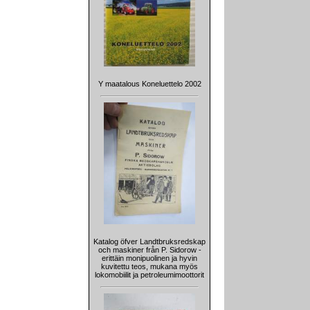
Y maatalous Koneluettelo 2002
Katalog öfver Landtbruksredskap
och maskiner från P. Sidorow -
erittäin monipuolinen ja hyvin
kuvitettu teos, mukana myös
lokomobiilit ja petroleumimoottorit