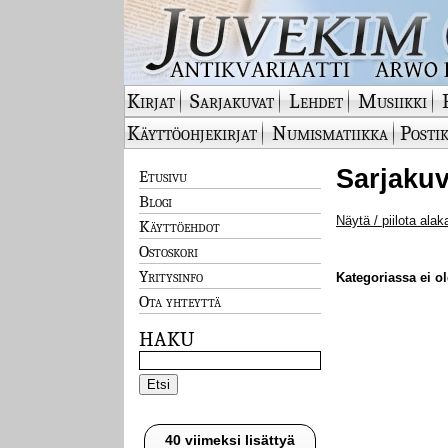
Kirjat
Sarjakuvat
Lehdet
Musiikki
Käyttöohjekirjat
Numismatiikka
Postik
Sarjakuv
Etusivu
Blogi
Näytä / piilota alak
Käyttöehdot
Ostoskori
Yritysinfo
Kategoriassa ei ole
Ota yhteyttä
HAKU
40 viimeksi lisättyä