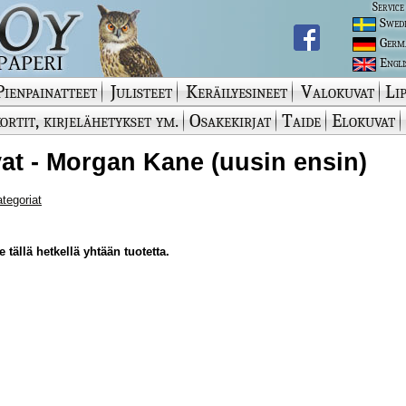
Service
Swed
Germ
Engli
Pienpainatteet
Julisteet
Keräilyesineet
Valokuvat
Lip
ortit, kirjelähetykset ym.
Osakekirjat
Taide
Elokuvat
at - Morgan Kane (uusin ensin)
ategoriat
 tällä hetkellä yhtään tuotetta.