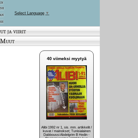
 in
ish
Select Language
▼
an
sh
ut ja viirit
Muut
40 viimeksi myytyä
Alibi 1992 nr 1, sis. mm. artikkelit /
kuvat / mainokset; Tunisialainen
Dabboussi Abdelgrim B Hedin -