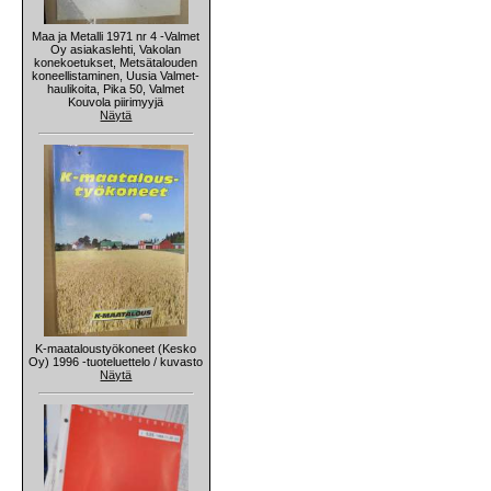
Maa ja Metalli 1971 nr 4 -Valmet
Oy asiakaslehti, Vakolan
konekoetukset, Metsätalouden
koneellistaminen, Uusia Valmet-
haulikoita, Pika 50, Valmet
Kouvola piirimyyjä
Näytä
K-maataloustyökoneet (Kesko
Oy) 1996 -tuoteluettelo / kuvasto
Näytä