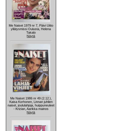
Me Naiset 1979 nr 7, Päivi Uitto
yllätysmissi Oulusta, Helena
Takalo
Näytä
Me Naiset 1986 nr 49 (2.12.),
Kaisa Korhonen, Linnan juhlien
naiset, joululahjoja, huippuneuleet
- Krizian, Aarikka mainos
Näytä