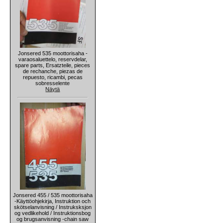
Jonsered 535 moottorisaha -
varaosaluettelo, reservdelar,
spare parts, Ersatzteile, pieces
de rechanche, piezas de
repuesto, ricambi, pecas
sobresselente
Näytä
Jonsered 455 / 535 moottorisaha
-Käyttöohjekirja, Instruktion och
skötselanvisning / Instruksksjon
og vedlikehold / Instruktionsbog
og brugsanvisning -chain saw