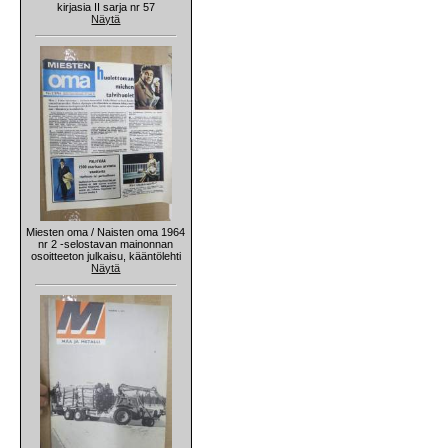
kirjasia II sarja nr 57
Näytä
Miesten oma / Naisten oma 1964
nr 2 -selostavan mainonnan
osoitteeton julkaisu, kääntölehti
Näytä