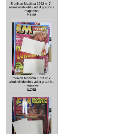
Erotiikan Maailma 1992 nr 7 -
aikuisviihdelehti / adult graphics
magazine
Näytä
Erotiikan Maailma 1993 nr 2 -
aikuisviihdelehti / adult graphics
magazine
Näytä