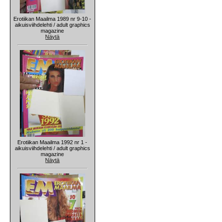
Erotiikan Maailma 1989 nr 9-10 -
aikuisviihdelehti / adult graphics
magazine
Näytä
Erotiikan Maailma 1992 nr 1 -
aikuisviihdelehti / adult graphics
magazine
Näytä