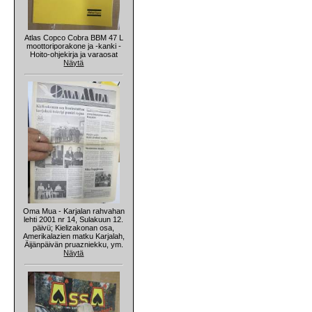
Atlas Copco Cobra BBM 47 L
moottoriporakone ja -kanki -
Hoito-ohjekirja ja varaosat
Näytä
Oma Mua - Karjalan rahvahan
lehti 2001 nr 14, Sulakuun 12.
päivü; Kielizakonan osa,
Amerikalazien matku Karjalah,
Äijänpäivän pruazniekku, ym.
Näytä