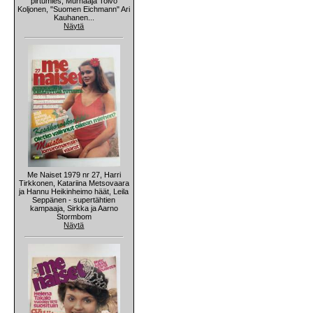
pirtumies, Murhaaja Toivo
Koljonen, "Suomen Eichmann" Ari
Kauhanen...
Näytä
Me Naiset 1979 nr 27, Harri
Tirkkonen, Katariina Metsovaara
ja Hannu Heikinheimo häät, Leila
Seppänen - supertähtien
kampaaja, Sirkka ja Aarno
Stormbom
Näytä