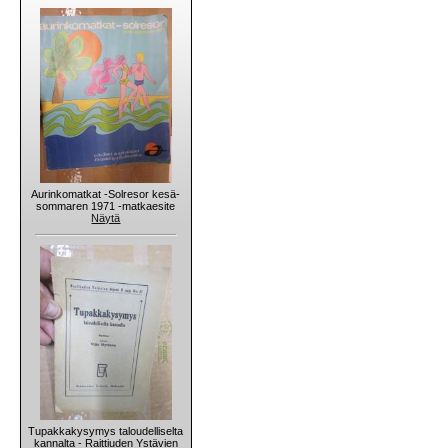
Aurinkomatkat -Solresor kesä-
sommaren 1971 -matkaesite
Näytä
Tupakkakysymys taloudelliselta
kannalta - Raittiuden Ystävien