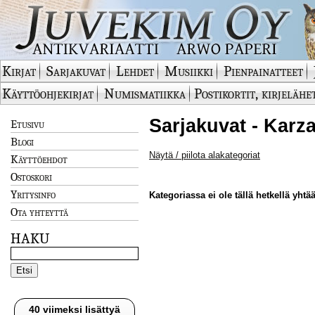
Kirjat
Sarjakuvat
Lehdet
Musiikki
Pienpainatteet
Käyttöohjekirjat
Numismatiikka
Postikortit, kirjelähe
Sarjakuvat - Karz
Etusivu
Blogi
Näytä / piilota alakategoriat
Käyttöehdot
Ostoskori
Yritysinfo
Kategoriassa ei ole tällä hetkellä yhtää
Ota yhteyttä
HAKU
40 viimeksi lisättyä