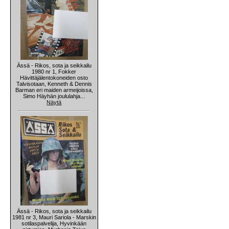
Ässä - Rikos, sota ja seikkailu
1980 nr 1, Fokker
Hävittäjälentokoneiden osto
Talvisotaan, Kenneth & Dennis
Barman eri maiden armeijoissa,
Simo Häyhän joululahja...
Näytä
Ässä - Rikos, sota ja seikkailu
1981 nr 3, Mauri Sariola - Marskin
sotilaspalvelija, Hyvinkään