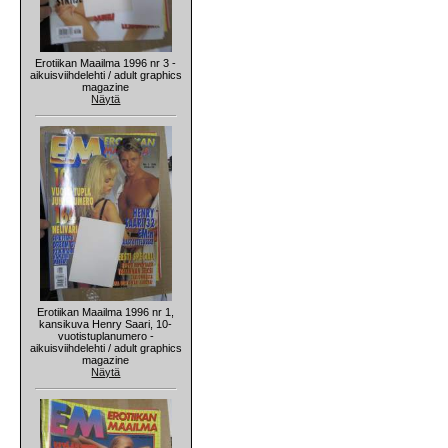
Erotiikan Maailma 1996 nr 3 -
aikuisviihdelehti / adult graphics
magazine
Näytä
Erotiikan Maailma 1996 nr 1,
kansikuva Henry Saari, 10-
vuotistuplanumero -
aikuisviihdelehti / adult graphics
magazine
Näytä