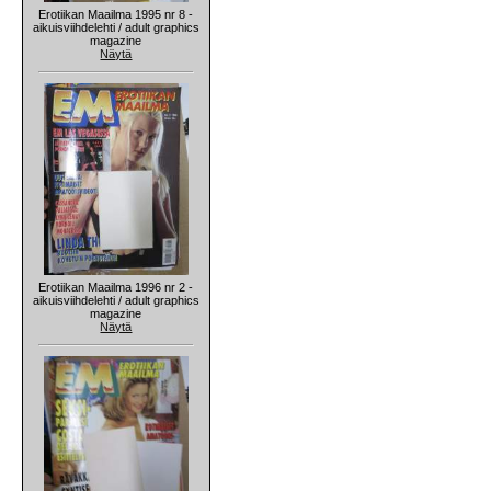
Erotiikan Maailma 1995 nr 8 -
aikuisviihdelehti / adult graphics
magazine
Näytä
Erotiikan Maailma 1996 nr 2 -
aikuisviihdelehti / adult graphics
magazine
Näytä