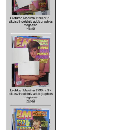
Erotiikan Maailma 1990 nr 2 -
aikuisviihdelehti / adult graphics
magazine
Näytä
Erotiikan Maailma 1990 nr 9 -
aikuisviihdelehti / adult graphics
magazine
Näytä