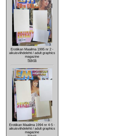
Erotiikan Maailma 1995 nr 2 -
aikuisviihdelehti / adult graphics
magazine
Näytä
Erotiikan Maailma 1994 nr 4-5 -
aikuisviihdelehti / adult graphics
magazine
Näytä