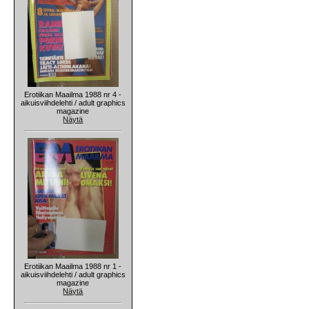
Erotiikan Maailma 1988 nr 4 -
aikuisviihdelehti / adult graphics
magazine
Näytä
Erotiikan Maailma 1988 nr 1 -
aikuisviihdelehti / adult graphics
magazine
Näytä