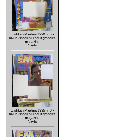
Erotiikan Maailma 1990 nr 5 -
aikuisviihdelehti / adult graphics
magazine
Näytä
Erotiikan Maailma 1995 nr 3 -
aikuisviihdelehti / adult graphics
magazine
Näytä