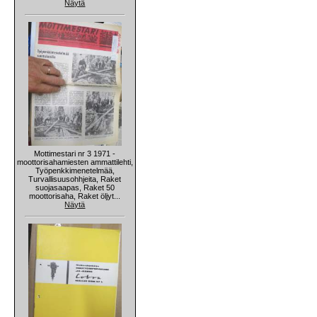
Näytä
Mottimestari nr 3 1971 -
moottorisahamiesten ammattilehti,
Työpenkkimenetelmää,
Turvallisuusohhjeita, Raket
suojasaapas, Raket 50
moottorisaha, Raket öljyt...
Näytä