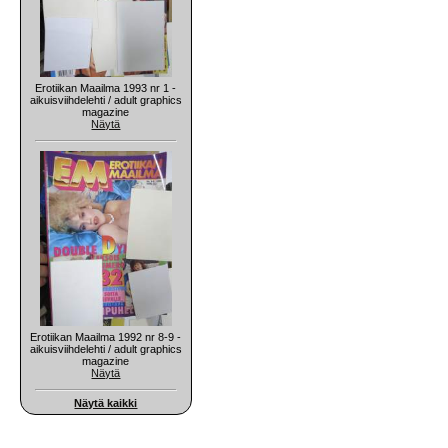
Erotiikan Maailma 1993 nr 1 -
aikuisviihdelehti / adult graphics
magazine
Näytä
Erotiikan Maailma 1992 nr 8-9 -
aikuisviihdelehti / adult graphics
magazine
Näytä
Näytä kaikki