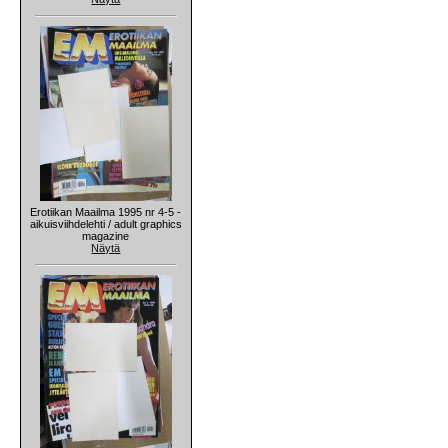
Erotiikan Maailma 1995 nr 4-5 -
aikuisviihdelehti / adult graphics
magazine
Näytä