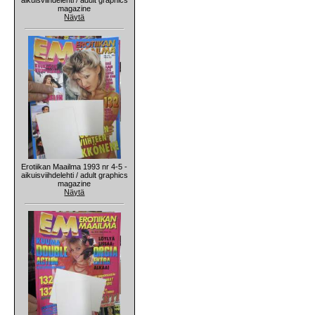
magazine
Näytä
Erotiikan Maailma 1993 nr 4-5 -
aikuisviihdelehti / adult graphics
magazine
Näytä