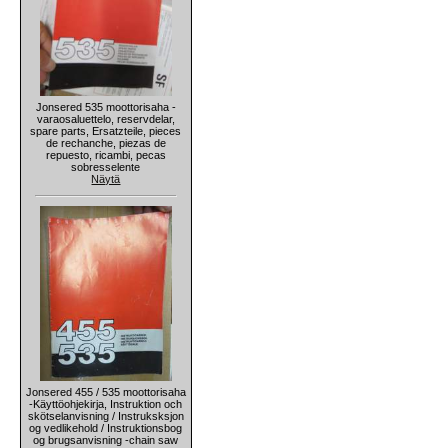
Jonsered 535 moottorisaha -
varaosaluettelo, reservdelar,
spare parts, Ersatzteile, pieces
de rechanche, piezas de
repuesto, ricambi, pecas
sobresselente
Näytä
Jonsered 455 / 535 moottorisaha
-Käyttöohjekirja, Instruktion och
skötselanvisning / Instruksksjon
og vedlikehold / Instruktionsbog
og brugsanvisning -chain saw