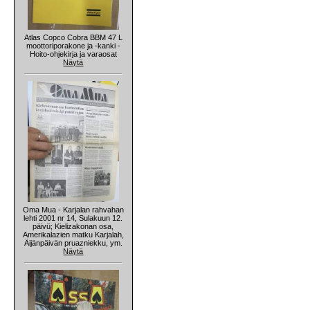
Atlas Copco Cobra BBM 47 L
moottoriporakone ja -kanki -
Hoito-ohjekirja ja varaosat
Näytä
Oma Mua - Karjalan rahvahan
lehti 2001 nr 14, Sulakuun 12.
päivü; Kielizakonan osa,
Amerikalazien matku Karjalah,
Äijänpäivän pruazniekku, ym.
Näytä