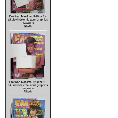
Erotiikan Maailma 1990 nr 2 -
aikuisviihdelehti / adult graphics
magazine
Näytä
Erotiikan Maailma 1990 nr 9 -
aikuisviihdelehti / adult graphics
magazine
Näytä