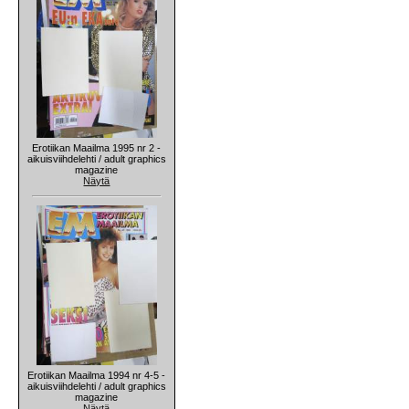
Erotiikan Maailma 1995 nr 2 -
aikuisviihdelehti / adult graphics
magazine
Näytä
Erotiikan Maailma 1994 nr 4-5 -
aikuisviihdelehti / adult graphics
magazine
Näytä