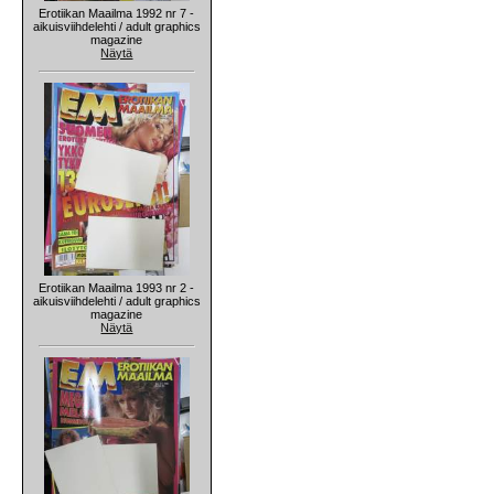
Erotiikan Maailma 1992 nr 7 -
aikuisviihdelehti / adult graphics
magazine
Näytä
Erotiikan Maailma 1993 nr 2 -
aikuisviihdelehti / adult graphics
magazine
Näytä