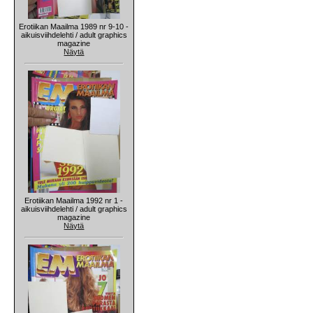
Erotiikan Maailma 1989 nr 9-10 -
aikuisviihdelehti / adult graphics
magazine
Näytä
Erotiikan Maailma 1992 nr 1 -
aikuisviihdelehti / adult graphics
magazine
Näytä