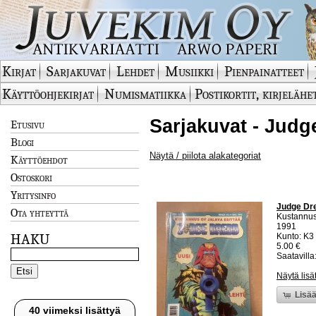
Kirjat
Sarjakuvat
Lehdet
Musiikki
Pienpainatteet
Käyttöohjekirjat
Numismatiikka
Postikortit, kirjelähe
Sarjakuvat - Judg
Etusivu
Blogi
Näytä / piilota alakategoriat
Käyttöehdot
Ostoskori
Yritysinfo
Judge Dre
Ota yhteyttä
Kustannus
1991
HAKU
Kunto: K3 
5.00 €
Saatavilla:
Näytä lisä
Lisää
40 viimeksi lisättyä