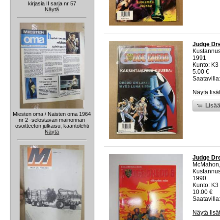
kirjasia II sarja nr 57
Näytä
Judge Dre
Kustannus
1991
Kunto: K3 
5.00 €
Saatavilla:
Näytä lisä
Lisää
Miesten oma / Naisten oma 1964
nr 2 -selostavan mainonnan
osoitteeton julkaisu, kääntölehti
Näytä
Judge Dre
McMahon,
Kustannus
1990
Kunto: K3
10.00 €
Saatavilla:
Näytä lisä