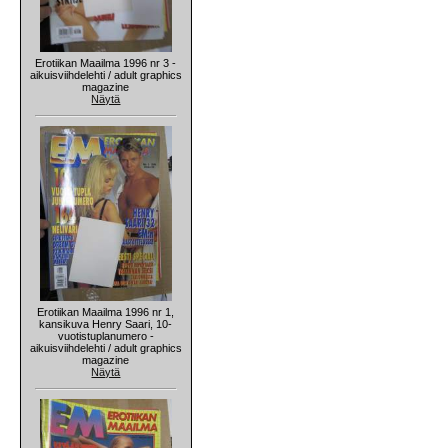
Erotiikan Maailma 1996 nr 3 -
aikuisviihdelehti / adult graphics
magazine
Näytä
Erotiikan Maailma 1996 nr 1,
kansikuva Henry Saari, 10-
vuotistuplanumero -
aikuisviihdelehti / adult graphics
magazine
Näytä