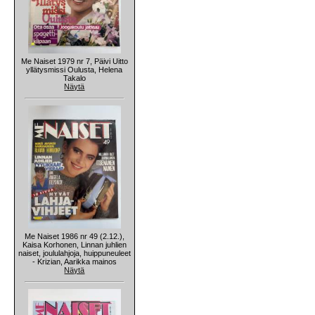
Me Naiset 1979 nr 7, Päivi Uitto
yllätysmissi Oulusta, Helena
Takalo
Näytä
Me Naiset 1986 nr 49 (2.12.),
Kaisa Korhonen, Linnan juhlien
naiset, joululahjoja, huippuneuleet
- Krizian, Aarikka mainos
Näytä