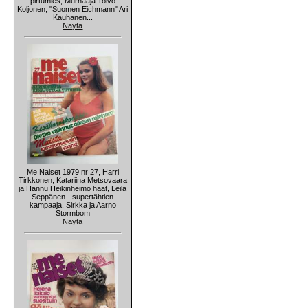
pirtumies, Murhaaja Toivo
Koljonen, "Suomen Eichmann" Ari
Kauhanen...
Näytä
Me Naiset 1979 nr 27, Harri
Tirkkonen, Katariina Metsovaara
ja Hannu Heikinheimo häät, Leila
Seppänen - supertähtien
kampaaja, Sirkka ja Aarno
Stormbom
Näytä