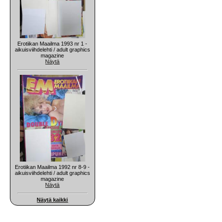
Erotiikan Maailma 1993 nr 1 -
aikuisviihdelehti / adult graphics
magazine
Näytä
Erotiikan Maailma 1992 nr 8-9 -
aikuisviihdelehti / adult graphics
magazine
Näytä
Näytä kaikki