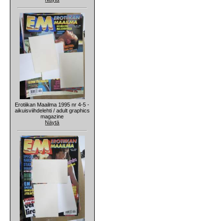
Erotiikan Maailma 1995 nr 4-5 -
aikuisviihdelehti / adult graphics
magazine
Näytä