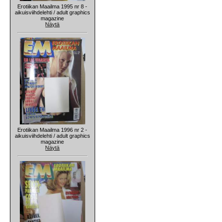
Erotiikan Maailma 1995 nr 8 -
aikuisviihdelehti / adult graphics
magazine
Näytä
Erotiikan Maailma 1996 nr 2 -
aikuisviihdelehti / adult graphics
magazine
Näytä