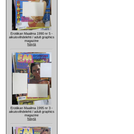
Erotiikan Maailma 1990 nr 5 -
aikuisviihdelehti / adult graphics
magazine
Näytä
Erotiikan Maailma 1995 nr 3 -
aikuisviihdelehti / adult graphics
magazine
Näytä