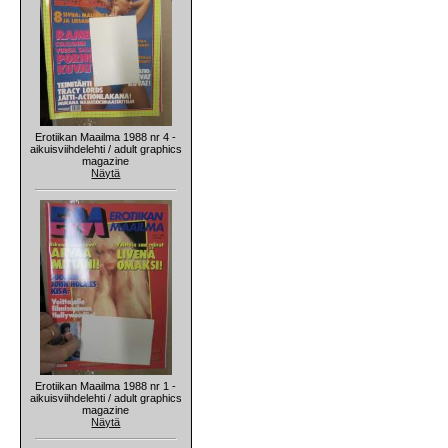
Erotiikan Maailma 1988 nr 4 -
aikuisviihdelehti / adult graphics
magazine
Näytä
Erotiikan Maailma 1988 nr 1 -
aikuisviihdelehti / adult graphics
magazine
Näytä