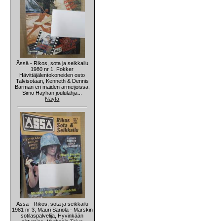
Ässä - Rikos, sota ja seikkailu
1980 nr 1, Fokker
Hävittäjälentokoneiden osto
Talvisotaan, Kenneth & Dennis
Barman eri maiden armeijoissa,
Simo Häyhän joululahja...
Näytä
Ässä - Rikos, sota ja seikkailu
1981 nr 3, Mauri Sariola - Marskin
sotilaspalvelija, Hyvinkään