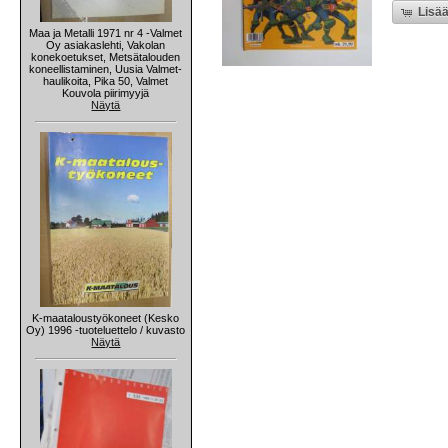
Lisää
Maa ja Metalli 1971 nr 4 -Valmet
Oy asiakaslehti, Vakolan
konekoetukset, Metsätalouden
koneellistaminen, Uusia Valmet-
haulikoita, Pika 50, Valmet
Kouvola piirimyyjä
Näytä
K-maataloustyökoneet (Kesko
Oy) 1996 -tuoteluettelo / kuvasto
Näytä