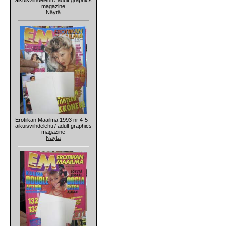
magazine
Näytä
Erotiikan Maailma 1993 nr 4-5 -
aikuisviihdelehti / adult graphics
magazine
Näytä