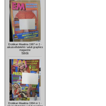
Erotiikan Maailma 1987 nr 2 -
aikuisviihdelehti / adult graphics
magazine
Näytä
Erotiikan Maailma 1994 nr 1 -
aikuisviihdelehti / adult graphics