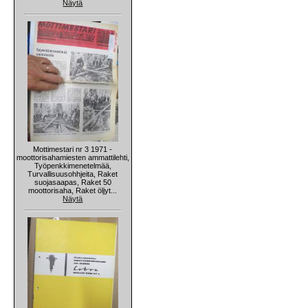
Näytä
Mottimestari nr 3 1971 -
moottorisahamiesten ammattilehti,
Työpenkkimenetelmää,
Turvallisuusohhjeita, Raket
suojasaapas, Raket 50
moottorisaha, Raket öljyt...
Näytä