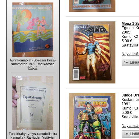
Mega 1 Su
Egmont K
2005
Kunto: K2 
5.00 €
Saatavilla:
Näytä lisä
Aurinkomatkat -Solresor kesä-
Lisää
sommaren 1971 -matkaesite
Näytä
Judge Dre
Kustannus
1991
Kunto: K3 
5.00 €
Saatavilla:
Näytä lisä
Tupakkakysymys taloudelliselta
Lisää
kannalta - Raittiuden Ystävien