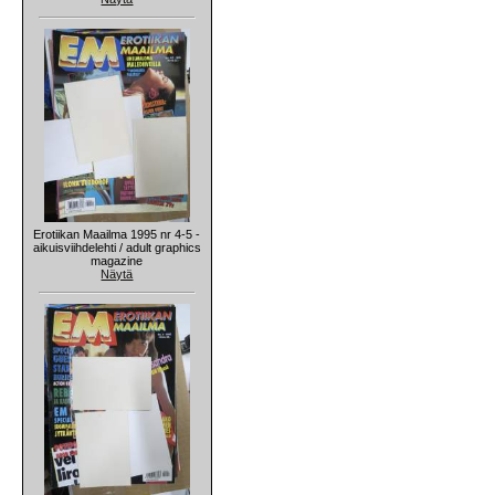
Erotiikan Maailma 1995 nr 4-5 -
aikuisviihdelehti / adult graphics
magazine
Näytä