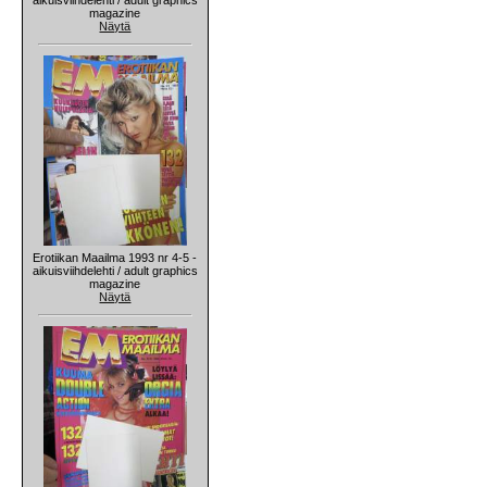
magazine
Näytä
Erotiikan Maailma 1993 nr 4-5 -
aikuisviihdelehti / adult graphics
magazine
Näytä