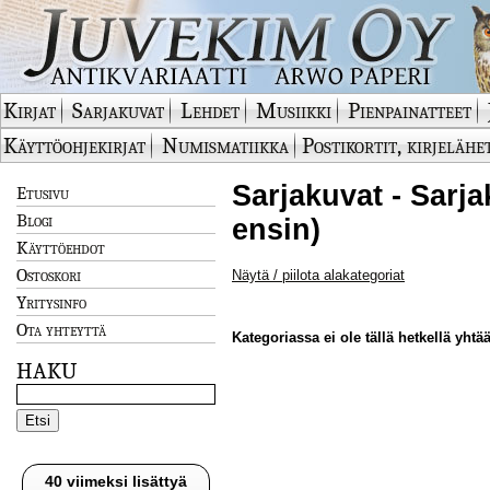
Kirjat
Sarjakuvat
Lehdet
Musiikki
Pienpainatteet
Käyttöohjekirjat
Numismatiikka
Postikortit, kirjelähe
Sarjakuvat - Sarja
Etusivu
Blogi
ensin)
Käyttöehdot
Ostoskori
Näytä / piilota alakategoriat
Yritysinfo
Ota yhteyttä
Kategoriassa ei ole tällä hetkellä yhtää
HAKU
40 viimeksi lisättyä