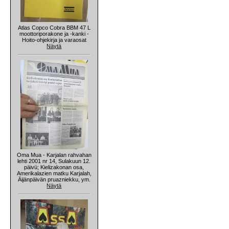
Atlas Copco Cobra BBM 47 L
moottoriporakone ja -kanki -
Hoito-ohjekirja ja varaosat
Näytä
Oma Mua - Karjalan rahvahan
lehti 2001 nr 14, Sulakuun 12.
päivü; Kielizakonan osa,
Amerikalazien matku Karjalah,
Äijänpäivän pruazniekku, ym.
Näytä