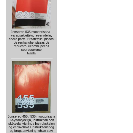
Jonsered 535 moottorisaha -
varaosaluettelo, reservdelar,
spare parts, Ersatzteile, pieces
de rechanche, piezas de
repuesto, ricambi, pecas
sobresselente
Näytä
Jonsered 455 / 535 moottorisaha
-Käyttöohjekirja, Instruktion och
skötselanvisning / Instruksksjon
og vedlikehold / Instruktionsbog
og brugsanvisning -chain saw