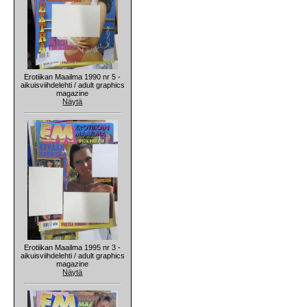
Erotiikan Maailma 1990 nr 5 -
aikuisviihdelehti / adult graphics
magazine
Näytä
Erotiikan Maailma 1995 nr 3 -
aikuisviihdelehti / adult graphics
magazine
Näytä