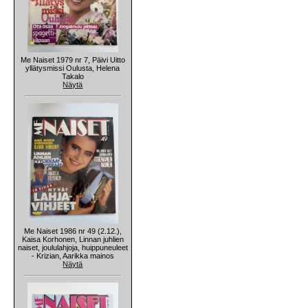
Me Naiset 1979 nr 7, Päivi Uitto
yllätysmissi Oulusta, Helena
Takalo
Näytä
Me Naiset 1986 nr 49 (2.12.),
Kaisa Korhonen, Linnan juhlien
naiset, joululahjoja, huippuneuleet
- Krizian, Aarikka mainos
Näytä