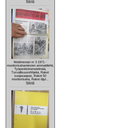
Näytä
Mottimestari nr 3 1971 -
moottorisahamiesten ammattilehti,
Työpenkkimenetelmää,
Turvallisuusohhjeita, Raket
suojasaapas, Raket 50
moottorisaha, Raket öljyt...
Näytä