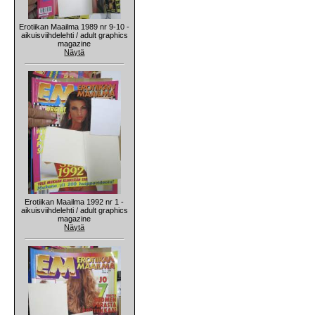
Erotiikan Maailma 1989 nr 9-10 -
aikuisviihdelehti / adult graphics
magazine
Näytä
Erotiikan Maailma 1992 nr 1 -
aikuisviihdelehti / adult graphics
magazine
Näytä