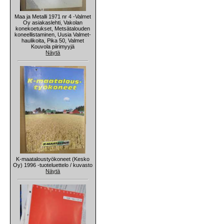
Maa ja Metalli 1971 nr 4 -Valmet
Oy asiakaslehti, Vakolan
konekoetukset, Metsätalouden
koneellistaminen, Uusia Valmet-
haulikoita, Pika 50, Valmet
Kouvola piirimyyjä
Näytä
K-maataloustyökoneet (Kesko
Oy) 1996 -tuoteluettelo / kuvasto
Näytä