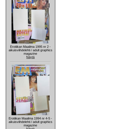
Erotiikan Maailma 1995 nr 2 -
aikuisviihdelehti / adult graphics
magazine
Näytä
Erotiikan Maailma 1994 nr 4-5 -
aikuisviihdelehti / adult graphics
magazine
Näytä