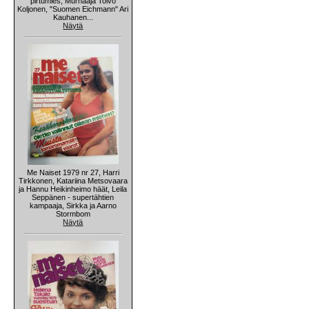
pirtumies, Murhaaja Toivo
Koljonen, "Suomen Eichmann" Ari
Kauhanen...
Näytä
Me Naiset 1979 nr 27, Harri
Tirkkonen, Katariina Metsovaara
ja Hannu Heikinheimo häät, Leila
Seppänen - supertähtien
kampaaja, Sirkka ja Aarno
Stormbom
Näytä