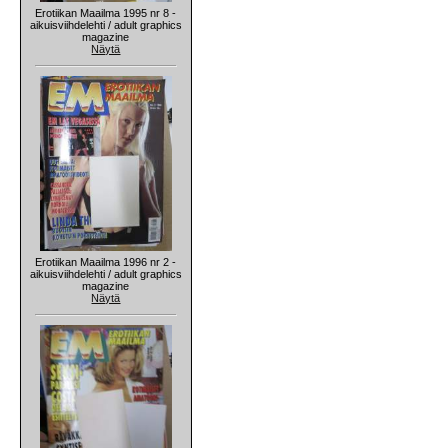
Erotiikan Maailma 1995 nr 8 -
aikuisviihdelehti / adult graphics
magazine
Näytä
Erotiikan Maailma 1996 nr 2 -
aikuisviihdelehti / adult graphics
magazine
Näytä