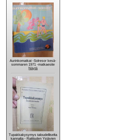
Aurinkomatkat -Solresor kesä-
sommaren 1971 -matkaesite
Näytä
Tupakkakysymys taloudelliselta
kannalta - Raittiuden Ystävien