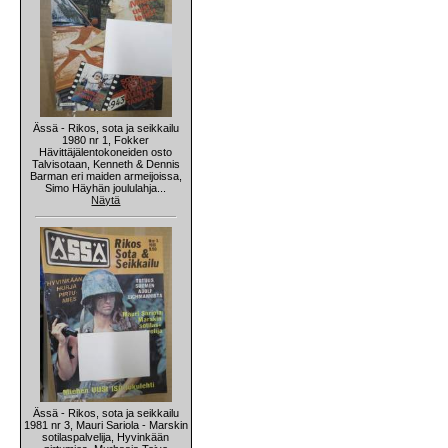
Ässä - Rikos, sota ja seikkailu
1980 nr 1, Fokker
Hävittäjälentokoneiden osto
Talvisotaan, Kenneth & Dennis
Barman eri maiden armeijoissa,
Simo Häyhän joululahja...
Näytä
Ässä - Rikos, sota ja seikkailu
1981 nr 3, Mauri Sariola - Marskin
sotilaspalvelija, Hyvinkään