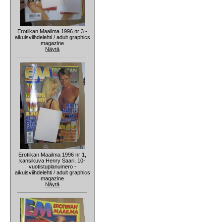
Erotiikan Maailma 1996 nr 3 -
aikuisviihdelehti / adult graphics
magazine
Näytä
Erotiikan Maailma 1996 nr 1,
kansikuva Henry Saari, 10-
vuotistuplanumero -
aikuisviihdelehti / adult graphics
magazine
Näytä