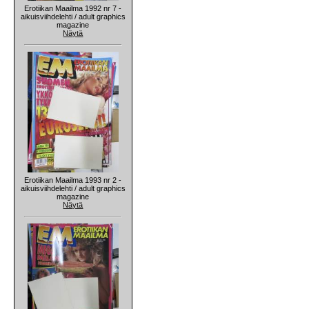
Erotiikan Maailma 1992 nr 7 -
aikuisviihdelehti / adult graphics
magazine
Näytä
Erotiikan Maailma 1993 nr 2 -
aikuisviihdelehti / adult graphics
magazine
Näytä