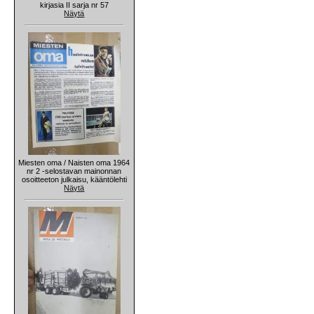
kirjasia II sarja nr 57
Näytä
Miesten oma / Naisten oma 1964
nr 2 -selostavan mainonnan
osoitteeton julkaisu, kääntölehti
Näytä