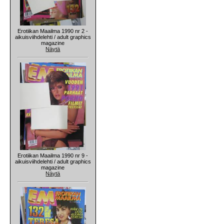
Erotiikan Maailma 1990 nr 2 -
aikuisviihdelehti / adult graphics
magazine
Näytä
Erotiikan Maailma 1990 nr 9 -
aikuisviihdelehti / adult graphics
magazine
Näytä