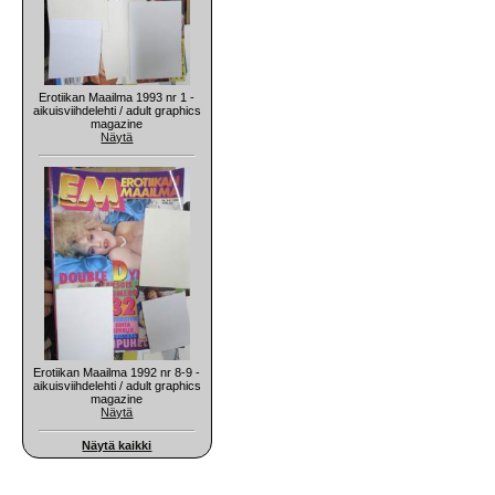
Erotiikan Maailma 1993 nr 1 -
aikuisviihdelehti / adult graphics
magazine
Näytä
Erotiikan Maailma 1992 nr 8-9 -
aikuisviihdelehti / adult graphics
magazine
Näytä
Näytä kaikki