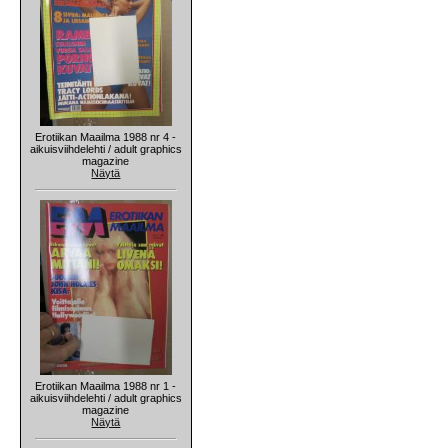
Erotiikan Maailma 1988 nr 4 -
aikuisviihdelehti / adult graphics
magazine
Näytä
Erotiikan Maailma 1988 nr 1 -
aikuisviihdelehti / adult graphics
magazine
Näytä