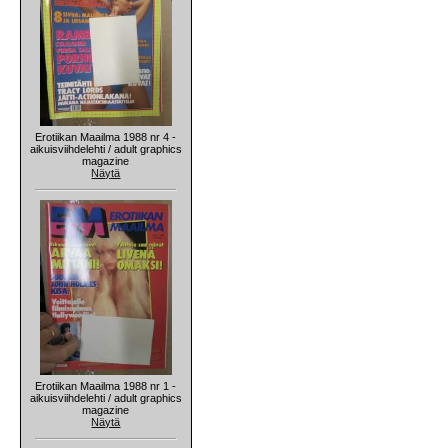
Erotiikan Maailma 1988 nr 4 -
aikuisviihdelehti / adult graphics
magazine
Näytä
Erotiikan Maailma 1988 nr 1 -
aikuisviihdelehti / adult graphics
magazine
Näytä