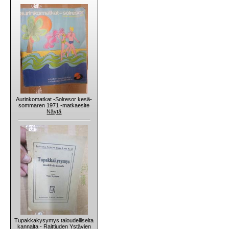
Aurinkomatkat -Solresor kesä-
sommaren 1971 -matkaesite
Näytä
Tupakkakysymys taloudelliselta
kannalta - Raittiuden Ystävien