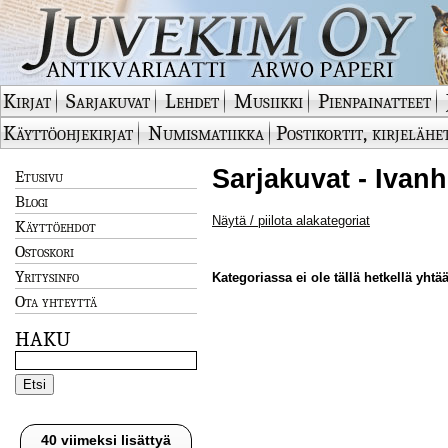
Kirjat
Sarjakuvat
Lehdet
Musiikki
Pienpainatteet
Käyttöohjekirjat
Numismatiikka
Postikortit, kirjelähe
Sarjakuvat - Ivan
Etusivu
Blogi
Näytä / piilota alakategoriat
Käyttöehdot
Ostoskori
Yritysinfo
Kategoriassa ei ole tällä hetkellä yhtää
Ota yhteyttä
HAKU
40 viimeksi lisättyä