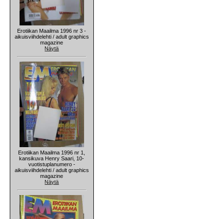
Erotiikan Maailma 1996 nr 3 -
aikuisviihdelehti / adult graphics
magazine
Näytä
Erotiikan Maailma 1996 nr 1,
kansikuva Henry Saari, 10-
vuotistuplanumero -
aikuisviihdelehti / adult graphics
magazine
Näytä