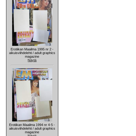
Erotiikan Maailma 1995 nr 2 -
aikuisviihdelehti / adult graphics
magazine
Näytä
Erotiikan Maailma 1994 nr 4-5 -
aikuisviihdelehti / adult graphics
magazine
Näytä