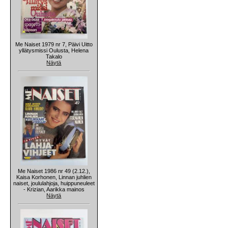
Me Naiset 1979 nr 7, Päivi Uitto
yllätysmissi Oulusta, Helena
Takalo
Näytä
Me Naiset 1986 nr 49 (2.12.),
Kaisa Korhonen, Linnan juhlien
naiset, joululahjoja, huippuneuleet
- Krizian, Aarikka mainos
Näytä