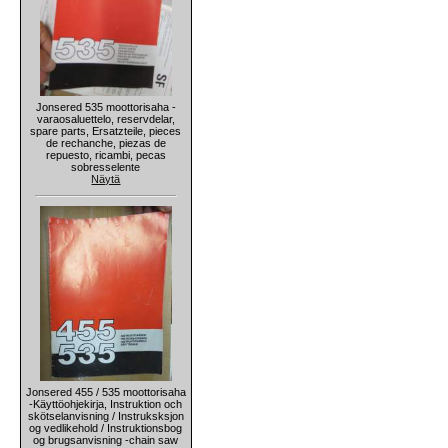
Jonsered 535 moottorisaha -
varaosaluettelo, reservdelar,
spare parts, Ersatzteile, pieces
de rechanche, piezas de
repuesto, ricambi, pecas
sobresselente
Näytä
Jonsered 455 / 535 moottorisaha
-Käyttöohjekirja, Instruktion och
skötselanvisning / Instruksksjon
og vedlikehold / Instruktionsbog
og brugsanvisning -chain saw