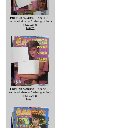
Erotiikan Maailma 1990 nr 2 -
aikuisviihdelehti / adult graphics
magazine
Näytä
Erotiikan Maailma 1990 nr 9 -
aikuisviihdelehti / adult graphics
magazine
Näytä