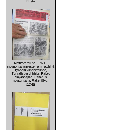
Näytä
Mottimestari nr 3 1971 -
moottorisahamiesten ammattilehti,
Työpenkkimenetelmää,
Turvallisuusohhjeita, Raket
suojasaapas, Raket 50
moottorisaha, Raket öljyt...
Näytä