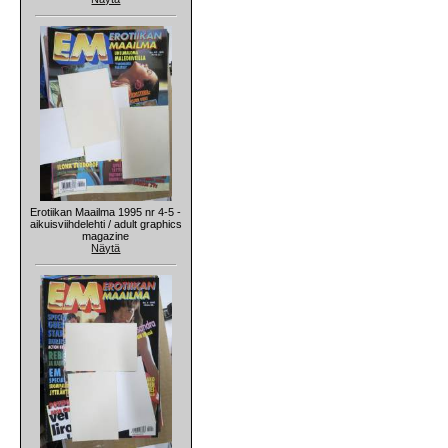
Erotiikan Maailma 1995 nr 4-5 -
aikuisviihdelehti / adult graphics
magazine
Näytä