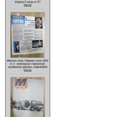
kirjasia II sarja nr 57
Näytä
Miesten oma / Naisten oma 1964
nr 2 -selostavan mainonnan
osoitteeton julkaisu, kääntölehti
Näytä