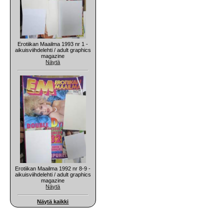
Erotiikan Maailma 1993 nr 1 -
aikuisviihdelehti / adult graphics
magazine
Näytä
Erotiikan Maailma 1992 nr 8-9 -
aikuisviihdelehti / adult graphics
magazine
Näytä
Näytä kaikki