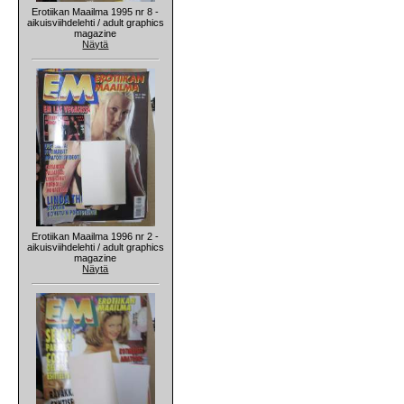
Erotiikan Maailma 1995 nr 8 -
aikuisviihdelehti / adult graphics
magazine
Näytä
Erotiikan Maailma 1996 nr 2 -
aikuisviihdelehti / adult graphics
magazine
Näytä