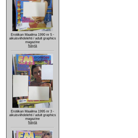
Erotiikan Maailma 1990 nr 5 -
aikuisviihdelehti / adult graphics
magazine
Näytä
Erotiikan Maailma 1995 nr 3 -
aikuisviihdelehti / adult graphics
magazine
Näytä