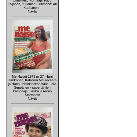
pirtumies, Murhaaja Toivo
Koljonen, "Suomen Eichmann" Ari
Kauhanen...
Näytä
Me Naiset 1979 nr 27, Harri
Tirkkonen, Katariina Metsovaara
ja Hannu Heikinheimo häät, Leila
Seppänen - supertähtien
kampaaja, Sirkka ja Aarno
Stormbom
Näytä