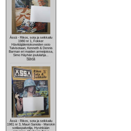
Ässä - Rikos, sota ja seikkailu
1980 nr 1, Fokker
Hävittäjälentokoneiden osto
Talvisotaan, Kenneth & Dennis
Barman eri maiden armeijoissa,
Simo Häyhän joululahja...
Näytä
Ässä - Rikos, sota ja seikkailu
1981 nr 3, Mauri Sariola - Marskin
sotilaspalvelija, Hyvinkään