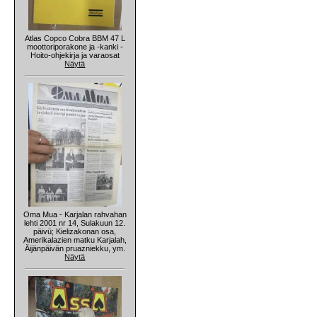
Atlas Copco Cobra BBM 47 L
moottoriporakone ja -kanki -
Hoito-ohjekirja ja varaosat
Näytä
Oma Mua - Karjalan rahvahan
lehti 2001 nr 14, Sulakuun 12.
päivü; Kielizakonan osa,
Amerikalazien matku Karjalah,
Äijänpäivän pruazniekku, ym.
Näytä