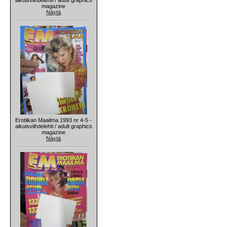
magazine
Näytä
Erotiikan Maailma 1993 nr 4-5 -
aikuisviihdelehti / adult graphics
magazine
Näytä