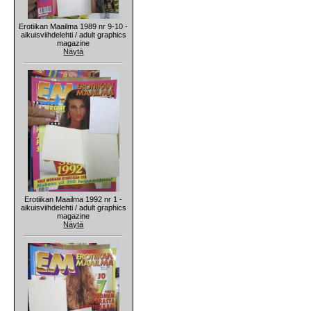
Erotiikan Maailma 1989 nr 9-10 -
aikuisviihdelehti / adult graphics
magazine
Näytä
Erotiikan Maailma 1992 nr 1 -
aikuisviihdelehti / adult graphics
magazine
Näytä