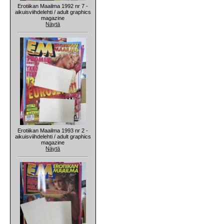
Erotiikan Maailma 1992 nr 7 -
aikuisviihdelehti / adult graphics
magazine
Näytä
Erotiikan Maailma 1993 nr 2 -
aikuisviihdelehti / adult graphics
magazine
Näytä