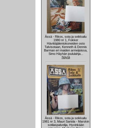
Ässä - Rikos, sota ja seikkailu
1980 nr 1, Fokker
Hävittäjälentokoneiden osto
Talvisotaan, Kenneth & Dennis
Barman eri maiden armeijoissa,
Simo Häyhän joululahja...
Näytä
Ässä - Rikos, sota ja seikkailu
1981 nr 3, Mauri Sariola - Marskin
sotilaspalvelija, Hyvinkään