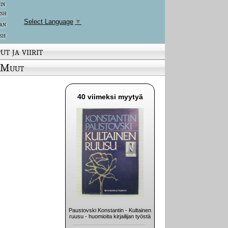
 in
ish
Select Language
▼
an
sh
ut ja viirit
Muut
40 viimeksi myytyä
Paustovski Konstantin - Kultainen
ruusu - huomioita kirjailijan työstä