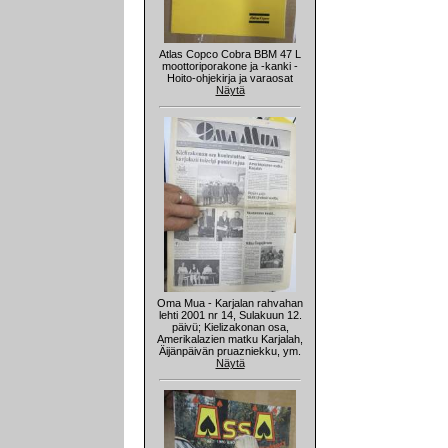
Atlas Copco Cobra BBM 47 L
moottoriporakone ja -kanki -
Hoito-ohjekirja ja varaosat
Näytä
Oma Mua - Karjalan rahvahan
lehti 2001 nr 14, Sulakuun 12.
päivü; Kielizakonan osa,
Amerikalazien matku Karjalah,
Äijänpäivän pruazniekku, ym.
Näytä