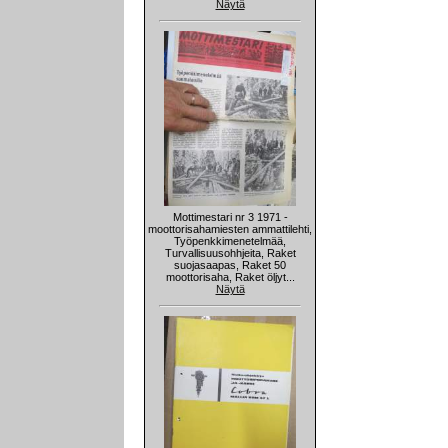
Näytä
Mottimestari nr 3 1971 -
moottorisahamiesten ammattilehti,
Työpenkkimenetelmää,
Turvallisuusohhjeita, Raket
suojasaapas, Raket 50
moottorisaha, Raket öljyt...
Näytä