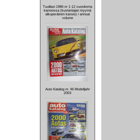
Tuulilasi 1986 nr 1-12 vuosikerta
kansiossa (kustantajan myymä
alkuperäinen kansio) / annual
volume
Auto Katalog nr. 46 Modelljahr
2003