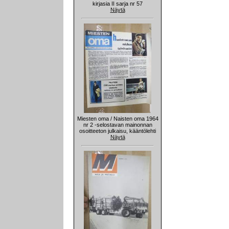
kirjasia II sarja nr 57
Näytä
Miesten oma / Naisten oma 1964
nr 2 -selostavan mainonnan
osoitteeton julkaisu, kääntölehti
Näytä