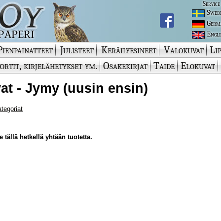
Service
Swed
Germ
Engli
Pienpainatteet
Julisteet
Keräilyesineet
Valokuvat
Lip
ortit, kirjelähetykset ym.
Osakekirjat
Taide
Elokuvat
at - Jymy (uusin ensin)
ategoriat
 tällä hetkellä yhtään tuotetta.