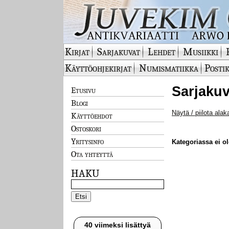
Kirjat
Sarjakuvat
Lehdet
Musiikki
Käyttöohjekirjat
Numismatiikka
Postik
Sarjakuv
Etusivu
Blogi
Näytä / piilota alak
Käyttöehdot
Ostoskori
Yritysinfo
Kategoriassa ei ole
Ota yhteyttä
HAKU
40 viimeksi lisättyä