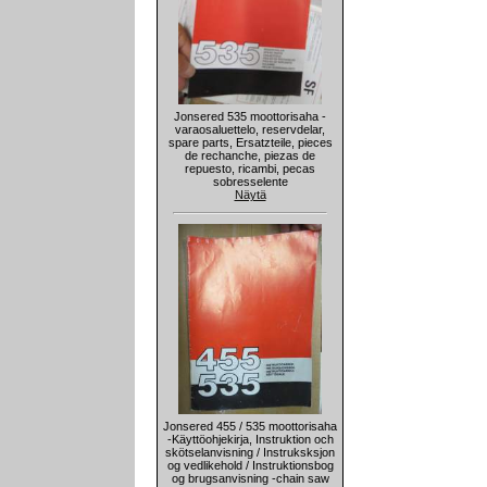
Jonsered 535 moottorisaha -
varaosaluettelo, reservdelar,
spare parts, Ersatzteile, pieces
de rechanche, piezas de
repuesto, ricambi, pecas
sobresselente
Näytä
Jonsered 455 / 535 moottorisaha
-Käyttöohjekirja, Instruktion och
skötselanvisning / Instruksksjon
og vedlikehold / Instruktionsbog
og brugsanvisning -chain saw