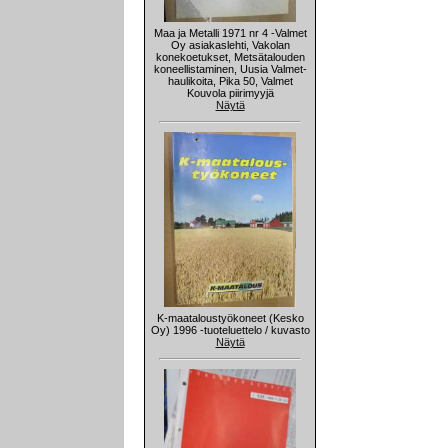
Maa ja Metalli 1971 nr 4 -Valmet
Oy asiakaslehti, Vakolan
konekoetukset, Metsätalouden
koneellistaminen, Uusia Valmet-
haulikoita, Pika 50, Valmet
Kouvola piirimyyjä
Näytä
K-maataloustyökoneet (Kesko
Oy) 1996 -tuoteluettelo / kuvasto
Näytä