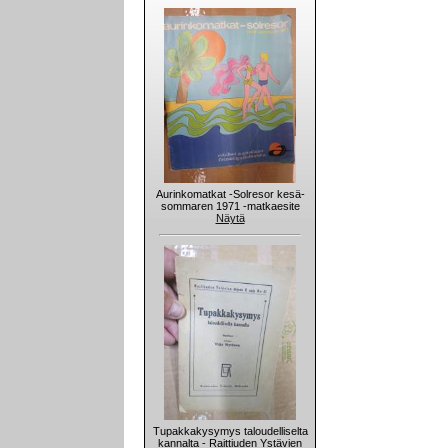
Aurinkomatkat -Solresor kesä-
sommaren 1971 -matkaesite
Näytä
Tupakkakysymys taloudelliselta
kannalta - Raittiuden Ystävien