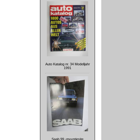
Auto Katalog nr. 34 Modelljahr
1991
Saab 99 -myyntiesite