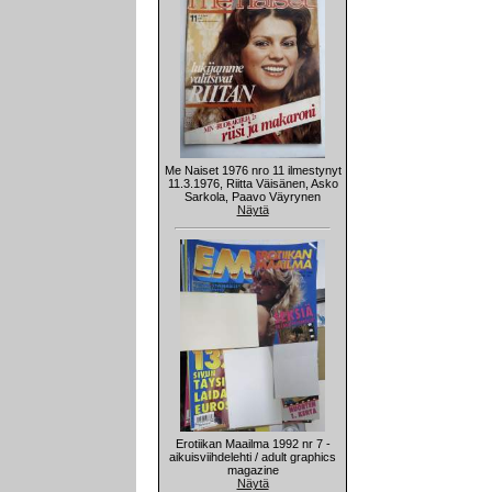
Me Naiset 1976 nro 11 ilmestynyt
11.3.1976, Riitta Väisänen, Asko
Sarkola, Paavo Väyrynen
Näytä
Erotiikan Maailma 1992 nr 7 -
aikuisviihdelehti / adult graphics
magazine
Näytä