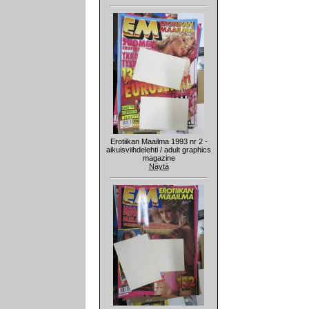
Erotiikan Maailma 1993 nr 2 -
aikuisviihdelehti / adult graphics
magazine
Näytä