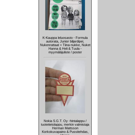
K-Kauppa leluosasto - Formula
autorata, Junior biljardipei,
Nukenrattaat + Tiina-nukke, Nuket
Hanna & Heli & Tuula -
myymäläjuliste / poster
Nokia S.G.T. Oy -hintalappu /
tuotetietolappu, merkin valmistaja
Herman Mattsson
Korkokuvapaino & Pussitehdas,