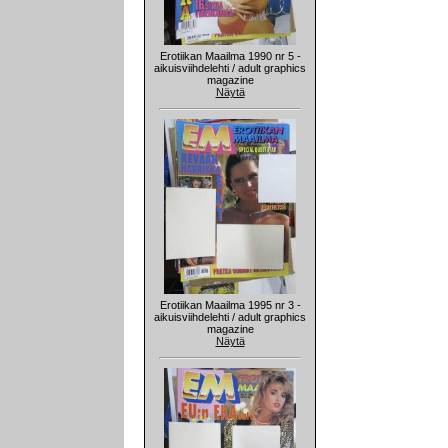
Erotiikan Maailma 1990 nr 5 -
aikuisviihdelehti / adult graphics
magazine
Näytä
Erotiikan Maailma 1995 nr 3 -
aikuisviihdelehti / adult graphics
magazine
Näytä