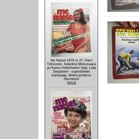
Me Naiset 1979 nr 27, Harri
Tirkkonen, Katariina Metsovaara
ja Hannu Heikinheimo häät, Leila
Seppänen - supertähtien
kampaaja, Sirkka ja Aarno
Stormbom
Näytä