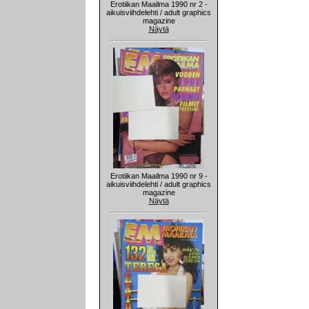
Erotiikan Maailma 1990 nr 2 -
aikuisviihdelehti / adult graphics
magazine
Näytä
Erotiikan Maailma 1990 nr 9 -
aikuisviihdelehti / adult graphics
magazine
Näytä