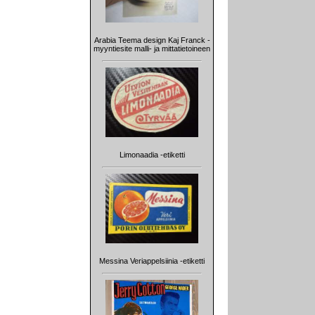
Arabia Teema design Kaj Franck -
myyntiesite malli- ja mittatietoineen
Limonaadia -etiketti
Messina Veriappelsiinia -etiketti