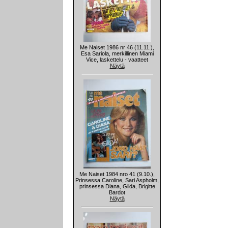
Me Naiset 1986 nr 46 (11.11.),
Esa Sariola, merkillinen Miami
Vice, laskettelu - vaatteet
Näytä
Me Naiset 1984 nro 41 (9.10.),
Prinsessa Caroline, Sari Aspholm,
prinsessa Diana, Gilda, Brigitte
Bardot
Näytä