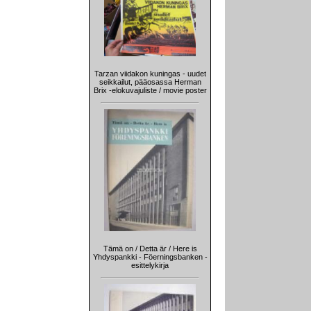
Tarzan viidakon kuningas - uudet
seikkailut, pääosassa Herman
Brix -elokuvajuliste / movie poster
Tämä on / Detta är / Here is
Yhdyspankki - Föerningsbanken -
esittelykirja