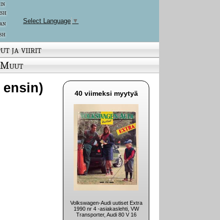
 in
ish
Select Language
▼
an
sh
ut ja viirit
Muut
 ensin)
40 viimeksi myytyä
Volkswagen-Audi uutiset Extra
1990 nr 4 -asiakaslehti, VW
Transporter, Audi 80 V 16