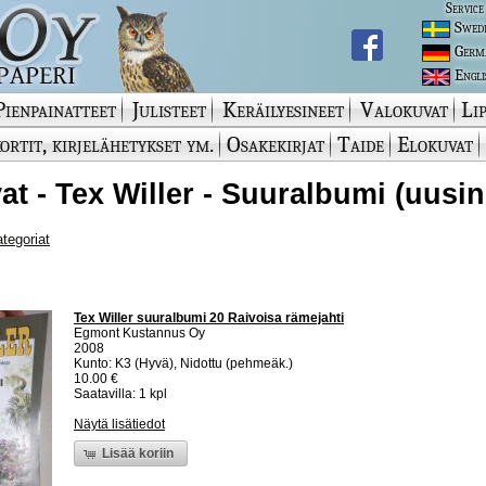
Service
Swed
Germ
Engli
Pienpainatteet
Julisteet
Keräilyesineet
Valokuvat
Lip
ortit, kirjelähetykset ym.
Osakekirjat
Taide
Elokuvat
at - Tex Willer - Suuralbumi (uusin
ategoriat
Tex Willer suuralbumi 20 Raivoisa rämejahti
Egmont Kustannus Oy
2008
Kunto: K3 (Hyvä), Nidottu (pehmeäk.)
10.00 €
Saatavilla: 1 kpl
Näytä lisätiedot
Lisää koriin