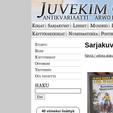
Kirjat
Sarjakuvat
Lehdet
Musiikki
Käyttöohjekirjat
Numismatiikka
Postik
Sarjakuv
Etusivu
Blogi
Näytä / piilota alak
Käyttöehdot
Ostoskori
Yritysinfo
Ota yhteyttä
HAKU
40 viimeksi lisättyä