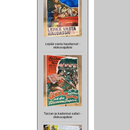
Lepää vasta haudassa! -
elokuvajuliste
Tarzan ja kadonnut safari -
elokuvajuliste