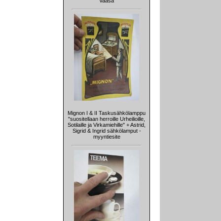
Vaasa
Mignon I & II Taskusähkölamppu
"suositellaan herroille Urheilioille,
Sotilaille ja Virkamiehille" + Astrid,
Sigrid & Ingrid sähkölamput -
myyntiesite