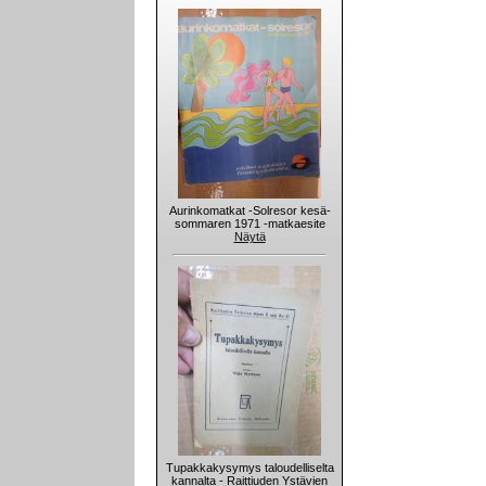
Aurinkomatkat -Solresor kesä-
sommaren 1971 -matkaesite
Näytä
Tupakkakysymys taloudelliselta
kannalta - Raittiuden Ystävien