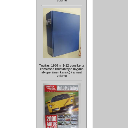
volume
Tuulilasi 1986 nr 1-12 vuosikerta
kansiossa (kustantajan myymä
alkuperäinen kansio) / annual
volume