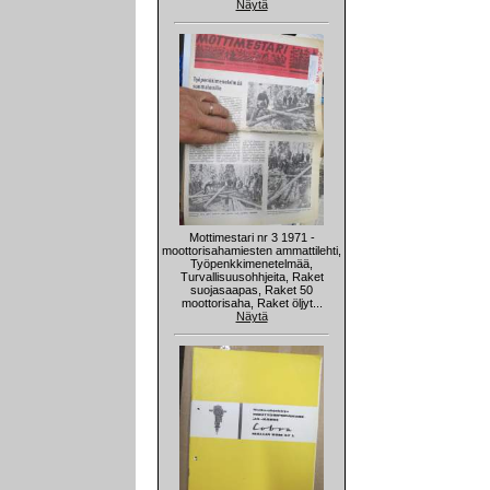
Näytä
Mottimestari nr 3 1971 -
moottorisahamiesten ammattilehti,
Työpenkkimenetelmää,
Turvallisuusohhjeita, Raket
suojasaapas, Raket 50
moottorisaha, Raket öljyt...
Näytä