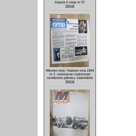
kirjasia II sarja nr 57
Näytä
Miesten oma / Naisten oma 1964
nr 2 -selostavan mainonnan
osoitteeton julkaisu, kääntölehti
Näytä