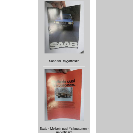
Saab 99 -myyntiesite
Saab - Melkein uusi Ysikuutonen -
myyntiesite