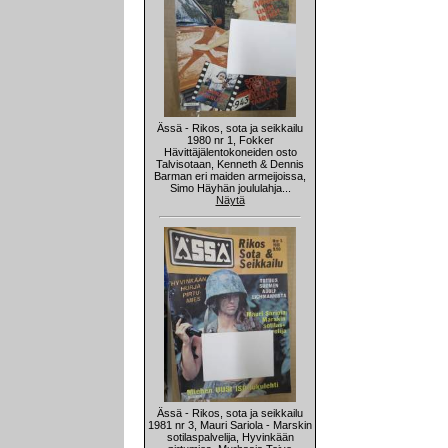
Ässä - Rikos, sota ja seikkailu
1980 nr 1, Fokker
Hävittäjälentokoneiden osto
Talvisotaan, Kenneth & Dennis
Barman eri maiden armeijoissa,
Simo Häyhän joululahja...
Näytä
Ässä - Rikos, sota ja seikkailu
1981 nr 3, Mauri Sariola - Marskin
sotilaspalvelija, Hyvinkään