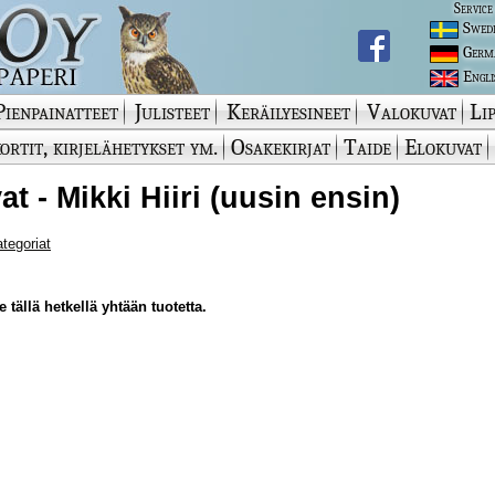
Service
Swed
Germ
Engli
Pienpainatteet
Julisteet
Keräilyesineet
Valokuvat
Lip
ortit, kirjelähetykset ym.
Osakekirjat
Taide
Elokuvat
at - Mikki Hiiri (uusin ensin)
ategoriat
 tällä hetkellä yhtään tuotetta.