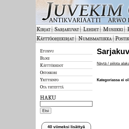
Kirjat
Sarjakuvat
Lehdet
Musiikki
Käyttöohjekirjat
Numismatiikka
Postik
Sarjakuv
Etusivu
Blogi
Näytä / piilota alak
Käyttöehdot
Ostoskori
Yritysinfo
Kategoriassa ei ole
Ota yhteyttä
HAKU
40 viimeksi lisättyä