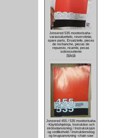
Jonsered 535 moottorisaha -
varaosaluettelo, reservdelar,
spare parts, Ersatzteile, pieces
de rechanche, piezas de
repuesto, ricambi, pecas
sobresselente
Näytä
Jonsered 455 / 535 moottorisaha
-Käyttöohjekirja, Instruktion och
skötselanvisning / Instruksksjon
og vedlikehold / Instruktionsbog
og brugsanvisning -chain saw