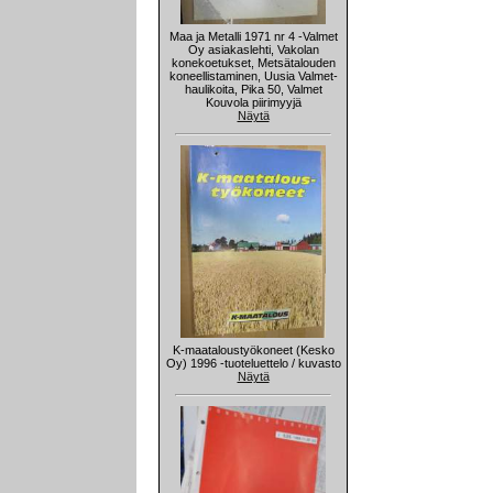
Maa ja Metalli 1971 nr 4 -Valmet
Oy asiakaslehti, Vakolan
konekoetukset, Metsätalouden
koneellistaminen, Uusia Valmet-
haulikoita, Pika 50, Valmet
Kouvola piirimyyjä
Näytä
K-maataloustyökoneet (Kesko
Oy) 1996 -tuoteluettelo / kuvasto
Näytä