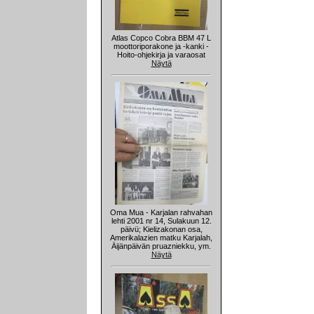
Atlas Copco Cobra BBM 47 L
moottoriporakone ja -kanki -
Hoito-ohjekirja ja varaosat
Näytä
Oma Mua - Karjalan rahvahan
lehti 2001 nr 14, Sulakuun 12.
päivü; Kielizakonan osa,
Amerikalazien matku Karjalah,
Äijänpäivän pruazniekku, ym.
Näytä