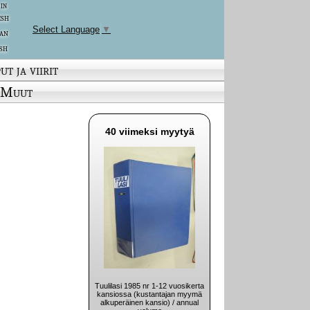
 in
ish
Select Language
▼
an
sh
ut ja viirit
Muut
40 viimeksi myytyä
Tuulilasi 1985 nr 1-12 vuosikerta
kansiossa (kustantajan myymä
alkuperäinen kansio) / annual