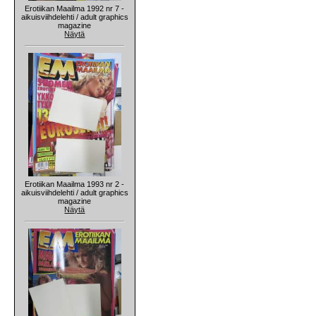
Erotiikan Maailma 1992 nr 7 -
aikuisviihdelehti / adult graphics
magazine
Näytä
Erotiikan Maailma 1993 nr 2 -
aikuisviihdelehti / adult graphics
magazine
Näytä