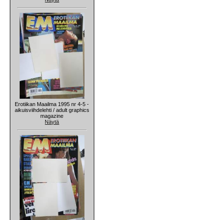
Erotiikan Maailma 1995 nr 4-5 -
aikuisviihdelehti / adult graphics
magazine
Näytä