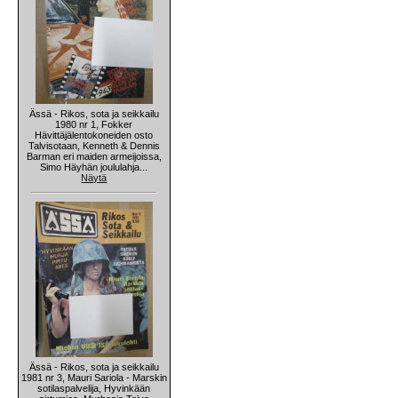
Ässä - Rikos, sota ja seikkailu
1980 nr 1, Fokker
Hävittäjälentokoneiden osto
Talvisotaan, Kenneth & Dennis
Barman eri maiden armeijoissa,
Simo Häyhän joululahja...
Näytä
Ässä - Rikos, sota ja seikkailu
1981 nr 3, Mauri Sariola - Marskin
sotilaspalvelija, Hyvinkään