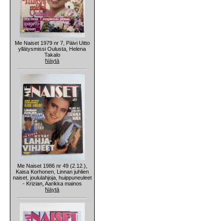
Me Naiset 1979 nr 7, Päivi Uitto
yllätysmissi Oulusta, Helena
Takalo
Näytä
Me Naiset 1986 nr 49 (2.12.),
Kaisa Korhonen, Linnan juhlien
naiset, joululahjoja, huippuneuleet
- Krizian, Aarikka mainos
Näytä