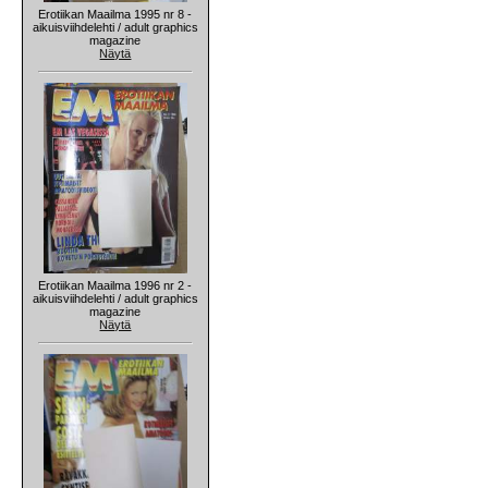
Erotiikan Maailma 1995 nr 8 -
aikuisviihdelehti / adult graphics
magazine
Näytä
Erotiikan Maailma 1996 nr 2 -
aikuisviihdelehti / adult graphics
magazine
Näytä