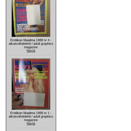
Erotiikan Maailma 1988 nr 4 -
aikuisviihdelehti / adult graphics
magazine
Näytä
Erotiikan Maailma 1988 nr 1 -
aikuisviihdelehti / adult graphics
magazine
Näytä