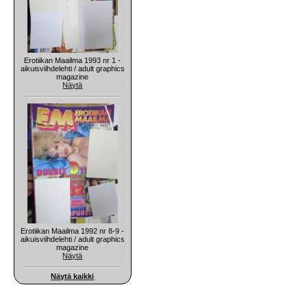
Erotiikan Maailma 1993 nr 1 -
aikuisviihdelehti / adult graphics
magazine
Näytä
Erotiikan Maailma 1992 nr 8-9 -
aikuisviihdelehti / adult graphics
magazine
Näytä
Näytä kaikki