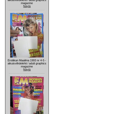
magazine
Näytä
Erotiikan Maailma 1993 nr 4-5 -
aikuisviihdelehti / adult graphics
magazine
Näytä