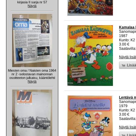
kirjasia II sarja nr 57
Näytä
Kamalaa k
Sanomapr
1987
Kunto: K2 
3.00 €
Saatavilla:
Näytä lisä
Lisää
Miesten oma / Naisten oma 1964
nr 2 -selostavan mainonnan
osoitteeton julkaisu, kääntölehti
Näytä
Lentävä m
Sanomapr
1979
Kunto: K2 
3.00 €
Saatavilla:
Näytä lisä
Lisää