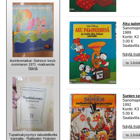
Aku palom
Sanomapr
1989
Kunto: K2 
3.00 €
Saatavilla:
Näytä lisä
Aurinkomatkat -Solresor kesä-
Lisää
sommaren 1971 -matkaesite
Näytä
Sunien se
Sanomapr
1992
Kunto: K3 
5.00 €
Saatavilla:
Näytä lisä
Tupakkakysymys taloudelliselta
Lisää
kannalta - Raittiuden Ystävien