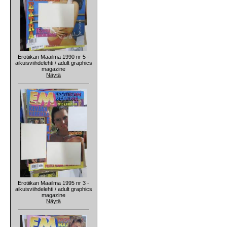
Erotiikan Maailma 1990 nr 5 -
aikuisviihdelehti / adult graphics
magazine
Näytä
Erotiikan Maailma 1995 nr 3 -
aikuisviihdelehti / adult graphics
magazine
Näytä