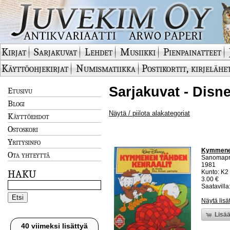
Kirjat
Sarjakuvat
Lehdet
Musiikki
Pienpainatteet
Käyttöohjekirjat
Numismatiikka
Postikortit, kirjelähe
Sarjakuvat - Disn
Etusivu
Blogi
Näytä / piilota alakategoriat
Käyttöehdot
Ostoskori
Yritysinfo
Kymmenen 
Ota yhteyttä
Sanomapr
1981
HAKU
Kunto: K2 
3.00 €
Saatavilla:
Näytä lisä
Lisää
40 viimeksi lisättyä