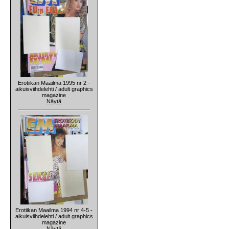
Erotiikan Maailma 1995 nr 2 -
aikuisviihdelehti / adult graphics
magazine
Näytä
Erotiikan Maailma 1994 nr 4-5 -
aikuisviihdelehti / adult graphics
magazine
Näytä