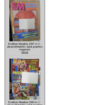
Erotiikan Maailma 1987 nr 2 -
aikuisviihdelehti / adult graphics
magazine
Näytä
Erotiikan Maailma 1994 nr 1 -
aikuisviihdelehti / adult graphics