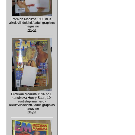
Erotiikan Maailma 1996 nr 3 -
aikuisviihdelehti / adult graphics
magazine
Näytä
Erotiikan Maailma 1996 nr 1,
kansikuva Henry Saari, 10-
vuotistuplanumero -
aikuisviihdelehti / adult graphics
magazine
Näytä