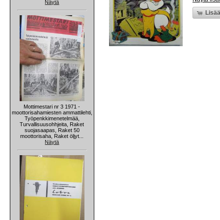
Näytä
Lisää
Mottimestari nr 3 1971 -
moottorisahamiesten ammattilehti,
Työpenkkimenetelmää,
Turvallisuusohhjeita, Raket
suojasaapas, Raket 50
moottorisaha, Raket öljyt...
Näytä