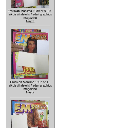
Erotiikan Maailma 1989 nr 9-10 -
aikuisviihdelehti / adult graphics
magazine
Näytä
Erotiikan Maailma 1992 nr 1 -
aikuisviihdelehti / adult graphics
magazine
Näytä