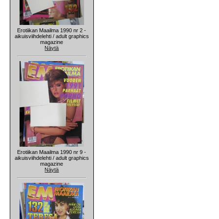
Erotiikan Maailma 1990 nr 2 -
aikuisviihdelehti / adult graphics
magazine
Näytä
Erotiikan Maailma 1990 nr 9 -
aikuisviihdelehti / adult graphics
magazine
Näytä