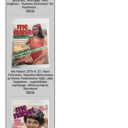
pirtumies, Murhaaja Toivo
Koljonen, "Suomen Eichmann" Ari
Kauhanen...
Näytä
Me Naiset 1979 nr 27, Harri
Tirkkonen, Katariina Metsovaara
ja Hannu Heikinheimo häät, Leila
Seppänen - supertähtien
kampaaja, Sirkka ja Aarno
Stormbom
Näytä