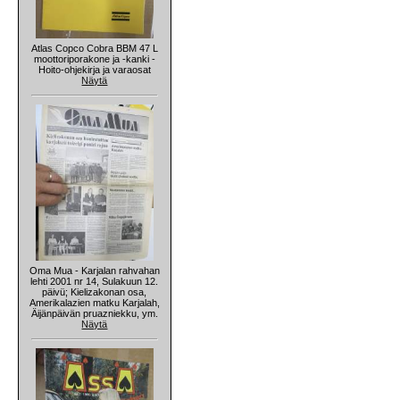
Atlas Copco Cobra BBM 47 L
moottoriporakone ja -kanki -
Hoito-ohjekirja ja varaosat
Näytä
Oma Mua - Karjalan rahvahan
lehti 2001 nr 14, Sulakuun 12.
päivü; Kielizakonan osa,
Amerikalazien matku Karjalah,
Äijänpäivän pruazniekku, ym.
Näytä