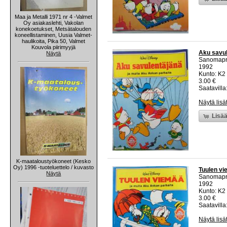
Maa ja Metalli 1971 nr 4 -Valmet
Oy asiakaslehti, Vakolan
konekoetukset, Metsätalouden
koneellistaminen, Uusia Valmet-
haulikoita, Pika 50, Valmet
Kouvola piirimyyjä
Aku savul
Näytä
Sanomapr
1992
Kunto: K2 
3.00 €
Saatavilla:
Näytä lisä
Lisää
K-maataloustyökoneet (Kesko
Oy) 1996 -tuoteluettelo / kuvasto
Tuulen vi
Näytä
Sanomapr
1992
Kunto: K2 
3.00 €
Saatavilla:
Näytä lisä