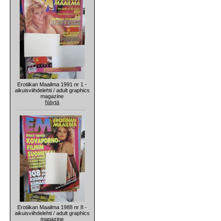
Erotiikan Maailma 1991 nr 1 -
aikuisviihdelehti / adult graphics
magazine
Näytä
Erotiikan Maailma 1988 nr 8 -
aikuisviihdelehti / adult graphics
magazine