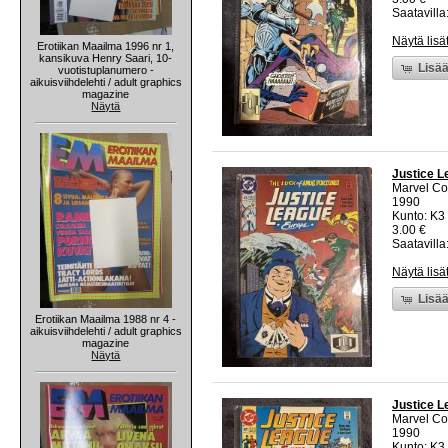
Saatavilla:
Näytä lisä
Erotiikan Maailma 1996 nr 1,
kansikuva Henry Saari, 10-
Lisää
vuotistuplanumero -
aikuisviihdelehti / adult graphics
magazine
Näytä
Justice L
Marvel C
1990
Kunto: K3 
3.00 €
Saatavilla:
Näytä lisä
Lisää
Erotiikan Maailma 1988 nr 4 -
aikuisviihdelehti / adult graphics
magazine
Näytä
Justice L
Marvel C
1990
Kunto: K3 