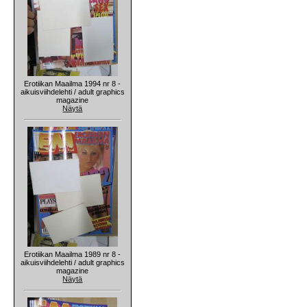
Erotiikan Maailma 1994 nr 8 -
aikuisviihdelehti / adult graphics
magazine
Näytä
Erotiikan Maailma 1989 nr 8 -
aikuisviihdelehti / adult graphics
magazine
Näytä