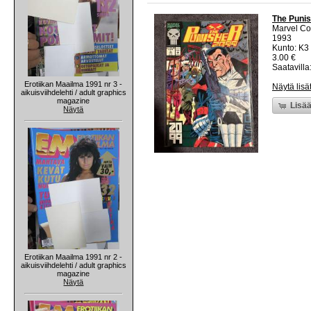
The Punis
Marvel C
1993
Kunto: K3 
3.00 €
Saatavilla:
Erotiikan Maailma 1991 nr 3 -
Näytä lisä
aikuisviihdelehti / adult graphics
magazine
Lisää
Näytä
Erotiikan Maailma 1991 nr 2 -
aikuisviihdelehti / adult graphics
magazine
Näytä