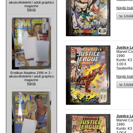
aikuisviihdelehti / adult graphics
magazine
Näytä lisä
Näytä
Lisää
Justice L
Marvel C
1990
Kunto: K3 
3.00 €
Saatavilla:
Erotiikan Maailma 1996 nr 3 -
aikuisviihdelehti / adult graphics
Näytä lisä
magazine
Näytä
Lisää
Justice L
Marvel C
1990
Kunto: K3 
3.00 €