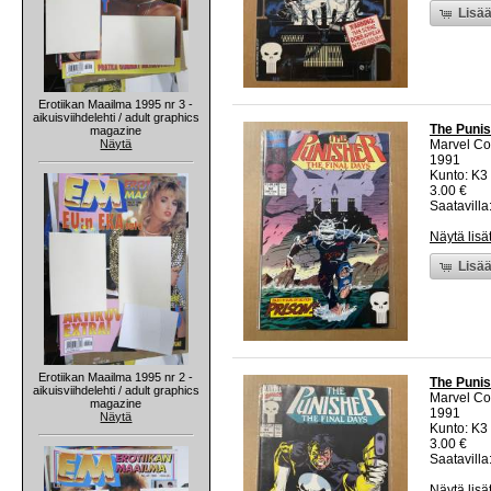
Lisää
Erotiikan Maailma 1995 nr 3 -
aikuisviihdelehti / adult graphics
The Punis
magazine
Näytä
Marvel C
1991
Kunto: K3 
3.00 €
Saatavilla:
Näytä lisä
Lisää
Erotiikan Maailma 1995 nr 2 -
The Punis
aikuisviihdelehti / adult graphics
Marvel C
magazine
1991
Näytä
Kunto: K3 
3.00 €
Saatavilla:
Näytä lisä