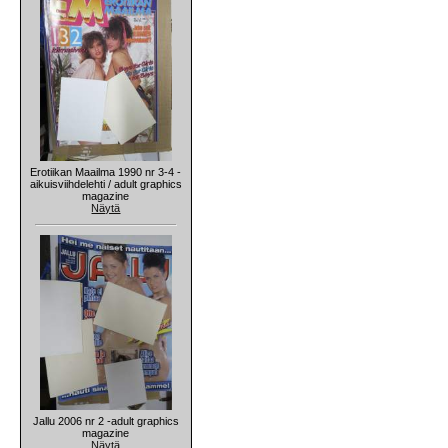
Erotiikan Maailma 1990 nr 3-4 -
aikuisviihdelehti / adult graphics
magazine
Näytä
Jallu 2006 nr 2 -adult graphics
magazine
Näytä