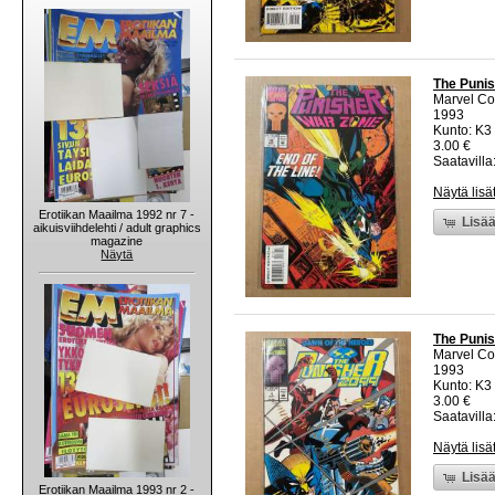
The Punis
Marvel C
1993
Kunto: K3 
3.00 €
Saatavilla:
Näytä lisä
Erotiikan Maailma 1992 nr 7 -
Lisää
aikuisviihdelehti / adult graphics
magazine
Näytä
The Punis
Marvel C
1993
Kunto: K3 
3.00 €
Saatavilla:
Näytä lisä
Lisää
Erotiikan Maailma 1993 nr 2 -