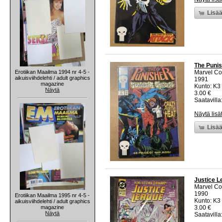
Lisää
The Punis
Erotiikan Maailma 1994 nr 4-5 -
Marvel C
aikuisviihdelehti / adult graphics
1991
magazine
Kunto: K3 
Näytä
3.00 €
Saatavilla:
Näytä lisä
Lisää
Justice L
Marvel C
1990
Erotiikan Maailma 1995 nr 4-5 -
Kunto: K3 
aikuisviihdelehti / adult graphics
magazine
3.00 €
Näytä
Saatavilla: