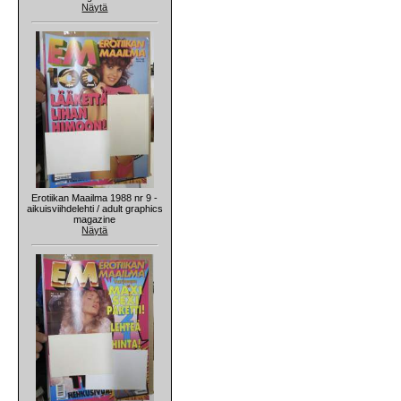
Näytä
Erotiikan Maailma 1988 nr 9 -
aikuisviihdelehti / adult graphics
magazine
Näytä