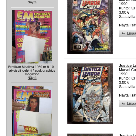
Näytä
1990
Kunto: K3 
3.00 €
Saatavilla:
Näytä lisä
Lisää
Justice L
Erotiikan Maailma 1989 nr 9-10 -
Marvel C
aikuisviihdelehti / adult graphics
1990
magazine
Näytä
Kunto: K3 
3.00 €
Saatavilla:
Näytä lisä
Lisää
Justice L