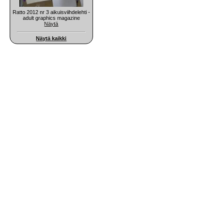
Ratto 2012 nr 3 aikuisviihdelehti -
adult graphics magazine
Näytä
Näytä kaikki