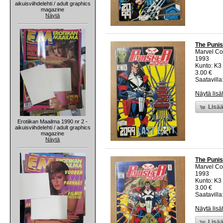
aikuisviihdelehti / adult graphics
magazine
Näytä
The Punis
Marvel C
1993
Kunto: K3 
3.00 €
Saatavilla:
Näytä lisä
Lisää
Erotiikan Maailma 1990 nr 2 -
aikuisviihdelehti / adult graphics
magazine
Näytä
The Punis
Marvel C
1993
Kunto: K3 
3.00 €
Saatavilla:
Näytä lisä
Lisää