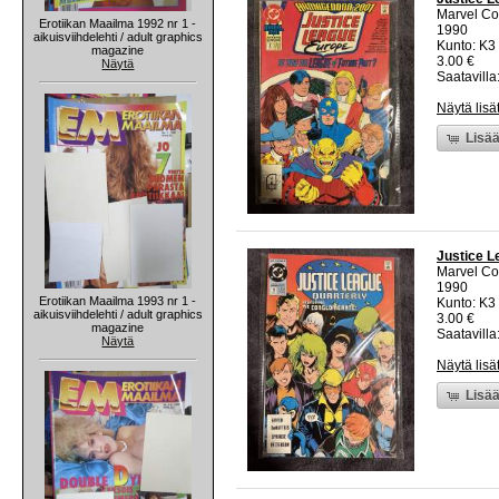
Marvel C
Erotiikan Maailma 1992 nr 1 -
1990
aikuisviihdelehti / adult graphics
Kunto: K3 
magazine
3.00 €
Näytä
Saatavilla:
Näytä lisä
Lisää
Justice L
Marvel C
1990
Erotiikan Maailma 1993 nr 1 -
Kunto: K3 
aikuisviihdelehti / adult graphics
3.00 €
magazine
Saatavilla:
Näytä
Näytä lisä
Lisää