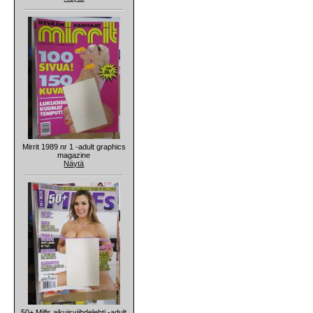
Mirrit 1989 nr 1 -adult graphics
magazine
Näytä
50+ Milfs aikuisviihdelehti -adult