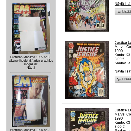
Näytä lisä
Lisää
Justice L
Marvel C
1990
Kunto: K3 
Erotiikan Maailma 1995 nr 8 -
3.00 €
aikuisviihdelehti / adult graphics
Saatavilla:
magazine
Näytä
Näytä lisä
Lisää
Justice L
Marvel C
1990
Kunto: K3 
3.00 €
Erotiikan Maailma 1996 nr 2 -
Saatavilla: