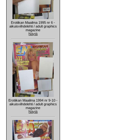
Erotiikan Maailma 1995 nr 6 -
aikuisviihdelehti / adult graphics
magazine
Näytä
Erotiikan Maailma 1994 nr 9-10 -
aikuisviihdelehti / adult graphics
magazine
Näytä