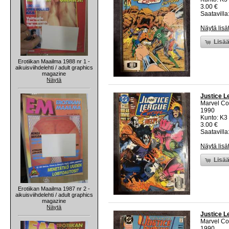
3.00 €
Saatavilla:
Näytä lisä
Lisää
Erotiikan Maailma 1988 nr 1 -
aikuisviihdelehti / adult graphics
magazine
Näytä
Justice L
Marvel C
1990
Kunto: K3 
3.00 €
Saatavilla:
Näytä lisä
Lisää
Erotiikan Maailma 1987 nr 2 -
aikuisviihdelehti / adult graphics
magazine
Näytä
Justice 
Marvel C
1990