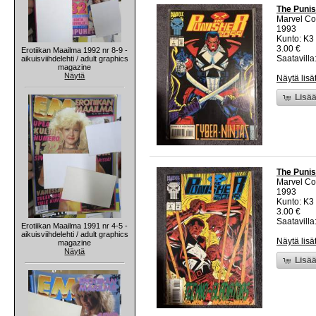
The Punis
Marvel C
1993
Kunto: K3 
3.00 €
Erotiikan Maailma 1992 nr 8-9 -
Saatavilla:
aikuisviihdelehti / adult graphics
magazine
Näytä
Näytä lisä
Lisää
The Punis
Marvel C
1993
Kunto: K3 
3.00 €
Saatavilla:
Erotiikan Maailma 1991 nr 4-5 -
aikuisviihdelehti / adult graphics
Näytä lisä
magazine
Näytä
Lisää