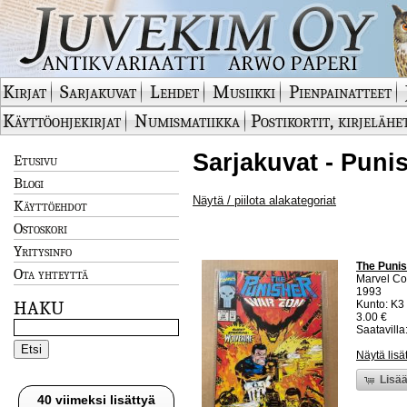
Kirjat
Sarjakuvat
Lehdet
Musiikki
Pienpainatteet
Käyttöohjekirjat
Numismatiikka
Postikortit, kirjelähe
Sarjakuvat - Puni
Etusivu
Blogi
Näytä / piilota alakategoriat
Käyttöehdot
Ostoskori
Yritysinfo
The Punis
Ota yhteyttä
Marvel C
1993
HAKU
Kunto: K3 
3.00 €
Saatavilla:
Näytä lisä
Lisää
40 viimeksi lisättyä