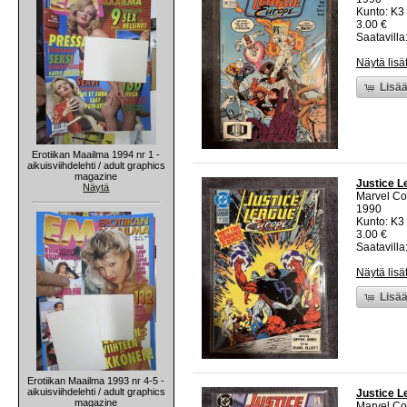
Kunto: K3 
3.00 €
Saatavilla:
Näytä lisä
Lisää
Erotiikan Maailma 1994 nr 1 -
aikuisviihdelehti / adult graphics
magazine
Justice L
Näytä
Marvel C
1990
Kunto: K3 
3.00 €
Saatavilla:
Näytä lisä
Lisää
Erotiikan Maailma 1993 nr 4-5 -
aikuisviihdelehti / adult graphics
Justice L
magazine
Marvel C