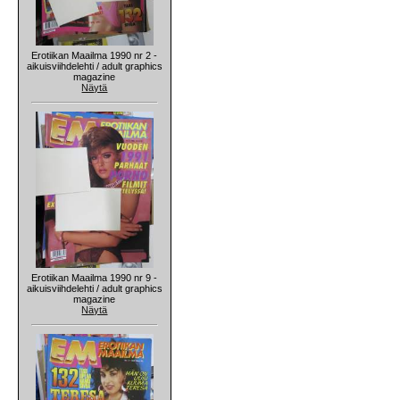
Erotiikan Maailma 1990 nr 2 -
aikuisviihdelehti / adult graphics
magazine
Näytä
Erotiikan Maailma 1990 nr 9 -
aikuisviihdelehti / adult graphics
magazine
Näytä