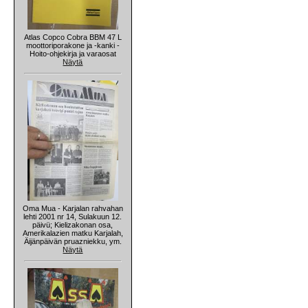
Atlas Copco Cobra BBM 47 L
moottoriporakone ja -kanki -
Hoito-ohjekirja ja varaosat
Näytä
Oma Mua - Karjalan rahvahan
lehti 2001 nr 14, Sulakuun 12.
päivü; Kielizakonan osa,
Amerikalazien matku Karjalah,
Äijänpäivän pruazniekku, ym.
Näytä