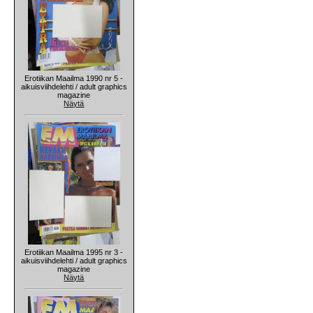
Erotiikan Maailma 1990 nr 5 -
aikuisviihdelehti / adult graphics
magazine
Näytä
Erotiikan Maailma 1995 nr 3 -
aikuisviihdelehti / adult graphics
magazine
Näytä