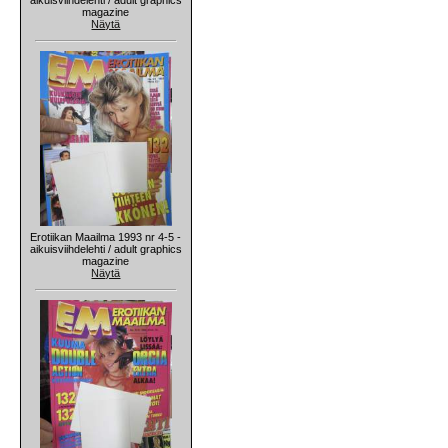
magazine
Näytä
Erotiikan Maailma 1993 nr 4-5 -
aikuisviihdelehti / adult graphics
magazine
Näytä