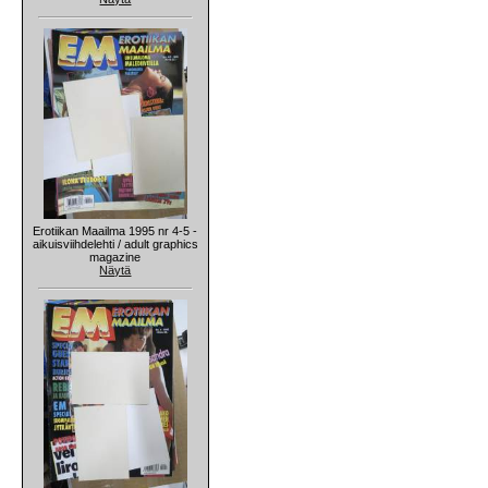
Erotiikan Maailma 1995 nr 4-5 -
aikuisviihdelehti / adult graphics
magazine
Näytä