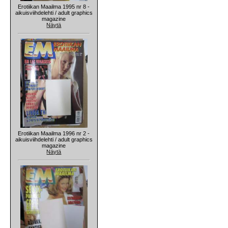
Erotiikan Maailma 1995 nr 8 -
aikuisviihdelehti / adult graphics
magazine
Näytä
Erotiikan Maailma 1996 nr 2 -
aikuisviihdelehti / adult graphics
magazine
Näytä