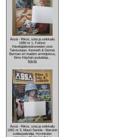
Ässä - Rikos, sota ja seikkailu
1980 nr 1, Fokker
Hävittäjälentokoneiden osto
Talvisotaan, Kenneth & Dennis
Barman eri maiden armeijoissa,
Simo Häyhän joululahja...
Näytä
Ässä - Rikos, sota ja seikkailu
1981 nr 3, Mauri Sariola - Marskin
sotilaspalvelija, Hyvinkään