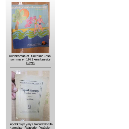
Aurinkomatkat -Solresor kesä-
sommaren 1971 -matkaesite
Näytä
Tupakkakysymys taloudelliselta
kannalta - Raittiuden Ystävien