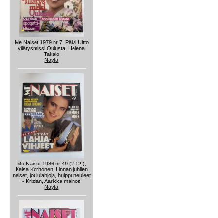
Me Naiset 1979 nr 7, Päivi Uitto
yllätysmissi Oulusta, Helena
Takalo
Näytä
Me Naiset 1986 nr 49 (2.12.),
Kaisa Korhonen, Linnan juhlien
naiset, joululahjoja, huippuneuleet
- Krizian, Aarikka mainos
Näytä