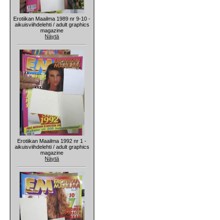
Erotiikan Maailma 1989 nr 9-10 -
aikuisviihdelehti / adult graphics
magazine
Näytä
Erotiikan Maailma 1992 nr 1 -
aikuisviihdelehti / adult graphics
magazine
Näytä