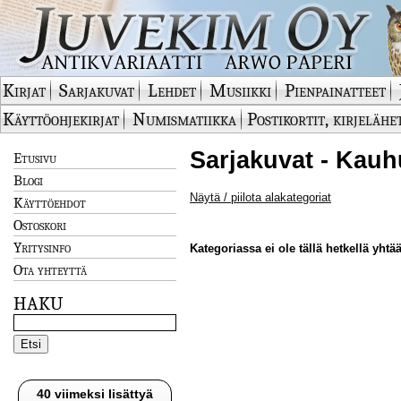
Kirjat
Sarjakuvat
Lehdet
Musiikki
Pienpainatteet
Käyttöohjekirjat
Numismatiikka
Postikortit, kirjelähe
Sarjakuvat - Kauh
Etusivu
Blogi
Näytä / piilota alakategoriat
Käyttöehdot
Ostoskori
Yritysinfo
Kategoriassa ei ole tällä hetkellä yhtää
Ota yhteyttä
HAKU
40 viimeksi lisättyä