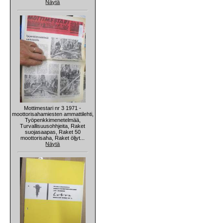
Näytä
Mottimestari nr 3 1971 -
moottorisahamiesten ammattilehti,
Työpenkkimenetelmää,
Turvallisuusohhjeita, Raket
suojasaapas, Raket 50
moottorisaha, Raket öljyt...
Näytä