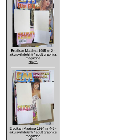
Erotiikan Maailma 1995 nr 2 -
aikuisviihdelehti / adult graphics
magazine
Näytä
Erotiikan Maailma 1994 nr 4-5 -
aikuisviihdelehti / adult graphics
magazine
Näytä