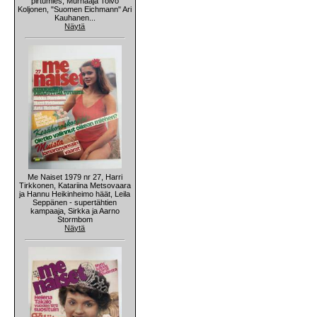
pirtumies, Murhaaja Toivo
Koljonen, "Suomen Eichmann" Ari
Kauhanen...
Näytä
Me Naiset 1979 nr 27, Harri
Tirkkonen, Katariina Metsovaara
ja Hannu Heikinheimo häät, Leila
Seppänen - supertähtien
kampaaja, Sirkka ja Aarno
Stormbom
Näytä