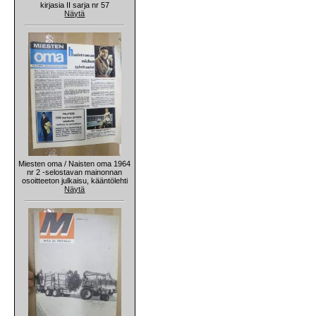
kirjasia II sarja nr 57
Näytä
Miesten oma / Naisten oma 1964
nr 2 -selostavan mainonnan
osoitteeton julkaisu, kääntölehti
Näytä