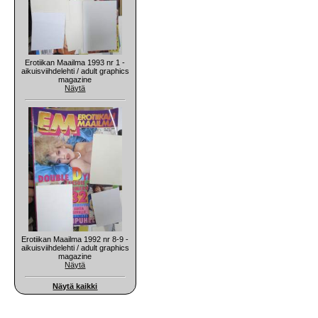
Erotiikan Maailma 1993 nr 1 -
aikuisviihdelehti / adult graphics
magazine
Näytä
Erotiikan Maailma 1992 nr 8-9 -
aikuisviihdelehti / adult graphics
magazine
Näytä
Näytä kaikki