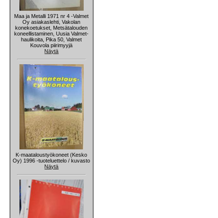
Maa ja Metalli 1971 nr 4 -Valmet
Oy asiakaslehti, Vakolan
konekoetukset, Metsätalouden
koneellistaminen, Uusia Valmet-
haulikoita, Pika 50, Valmet
Kouvola piirimyyjä
Näytä
K-maataloustyökoneet (Kesko
Oy) 1996 -tuoteluettelo / kuvasto
Näytä