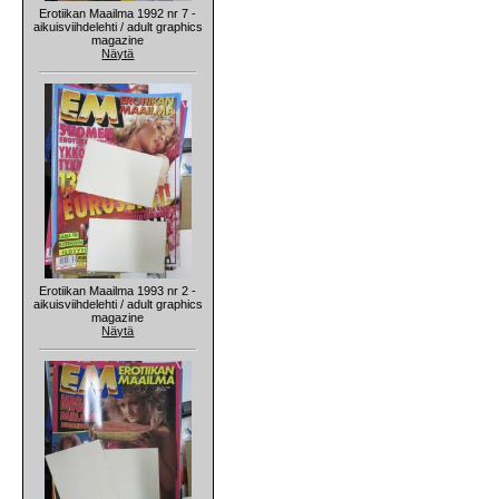
Erotiikan Maailma 1992 nr 7 -
aikuisviihdelehti / adult graphics
magazine
Näytä
Erotiikan Maailma 1993 nr 2 -
aikuisviihdelehti / adult graphics
magazine
Näytä