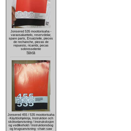
Jonsered 535 moottorisaha -
varaosaluettelo, reservdelar,
spare parts, Ersatzteile, pieces
de rechanche, piezas de
repuesto, ricambi, pecas
sobresselente
Näytä
Jonsered 455 / 535 moottorisaha
-Käyttöohjekirja, Instruktion och
skötselanvisning / Instruksksjon
og vedlikehold / Instruktionsbog
og brugsanvisning -chain saw