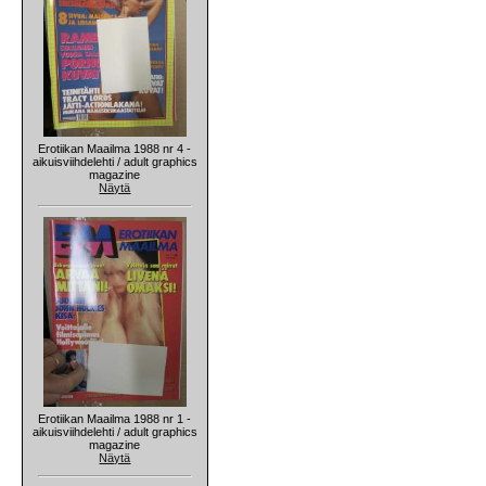
Erotiikan Maailma 1988 nr 4 -
aikuisviihdelehti / adult graphics
magazine
Näytä
Erotiikan Maailma 1988 nr 1 -
aikuisviihdelehti / adult graphics
magazine
Näytä