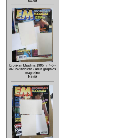
Erotiikan Maailma 1995 nr 4-5 -
aikuisviihdelehti / adult graphics
magazine
Näytä