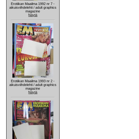
Erotiikan Maailma 1992 nr 7 -
aikuisviihdelehti / adult graphics
magazine
Näytä
Erotiikan Maailma 1993 nr 2 -
aikuisviihdelehti / adult graphics
magazine
Näytä