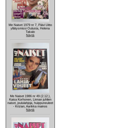
Me Naiset 1979 nr 7, Päivi Uitto
yllätysmissi Oulusta, Helena
Takalo
Näytä
Me Naiset 1986 nr 49 (2.12.),
Kaisa Korhonen, Linnan juhlien
naiset, joululahjoja, huippuneuleet
- Krizian, Aarikka mainos
Näytä