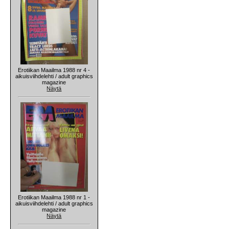
Erotiikan Maailma 1988 nr 4 -
aikuisviihdelehti / adult graphics
magazine
Näytä
Erotiikan Maailma 1988 nr 1 -
aikuisviihdelehti / adult graphics
magazine
Näytä