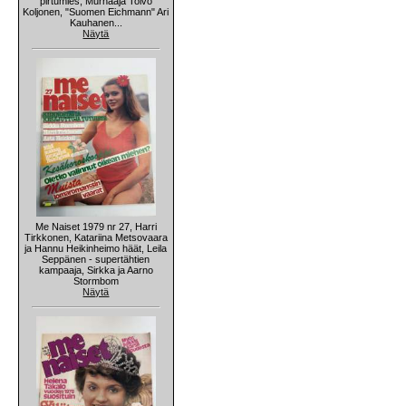
pirtumies, Murhaaja Toivo
Koljonen, "Suomen Eichmann" Ari
Kauhanen...
Näytä
Me Naiset 1979 nr 27, Harri
Tirkkonen, Katariina Metsovaara
ja Hannu Heikinheimo häät, Leila
Seppänen - supertähtien
kampaaja, Sirkka ja Aarno
Stormbom
Näytä