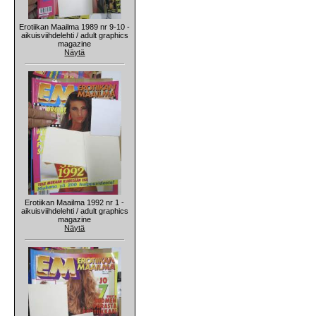
Erotiikan Maailma 1989 nr 9-10 -
aikuisviihdelehti / adult graphics
magazine
Näytä
Erotiikan Maailma 1992 nr 1 -
aikuisviihdelehti / adult graphics
magazine
Näytä