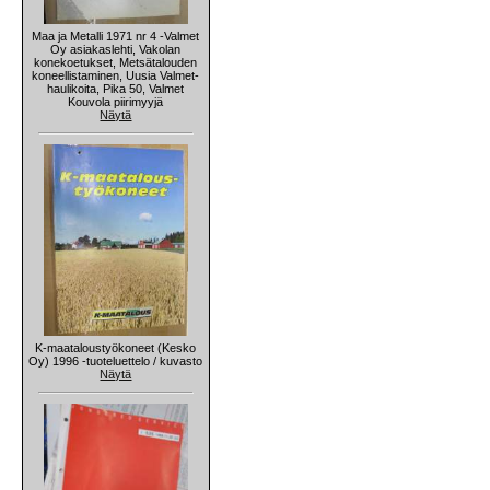
Maa ja Metalli 1971 nr 4 -Valmet
Oy asiakaslehti, Vakolan
konekoetukset, Metsätalouden
koneellistaminen, Uusia Valmet-
haulikoita, Pika 50, Valmet
Kouvola piirimyyjä
Näytä
K-maataloustyökoneet (Kesko
Oy) 1996 -tuoteluettelo / kuvasto
Näytä