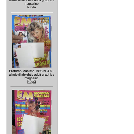
magazine
Näytä
Erotiikan Maailma 1993 nr 4-5 -
aikuisviihdelehti / adult graphics
magazine
Näytä