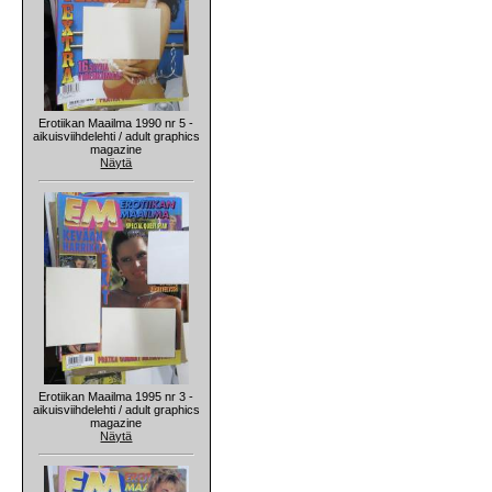
Erotiikan Maailma 1990 nr 5 -
aikuisviihdelehti / adult graphics
magazine
Näytä
Erotiikan Maailma 1995 nr 3 -
aikuisviihdelehti / adult graphics
magazine
Näytä