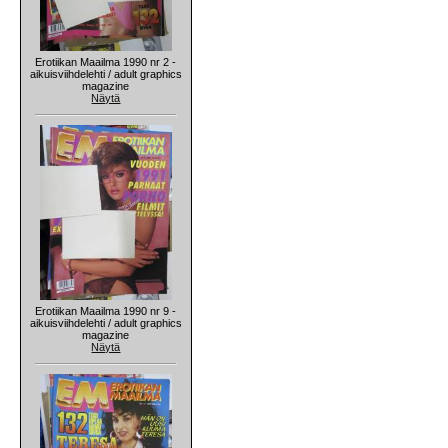
Erotiikan Maailma 1990 nr 2 -
aikuisviihdelehti / adult graphics
magazine
Näytä
Erotiikan Maailma 1990 nr 9 -
aikuisviihdelehti / adult graphics
magazine
Näytä