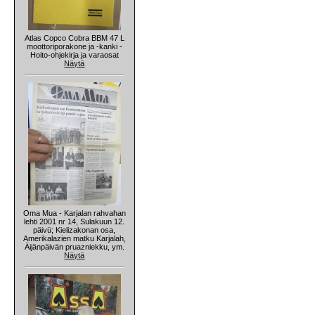
Atlas Copco Cobra BBM 47 L
moottoriporakone ja -kanki -
Hoito-ohjekirja ja varaosat
Näytä
Oma Mua - Karjalan rahvahan
lehti 2001 nr 14, Sulakuun 12.
päivü; Kielizakonan osa,
Amerikalazien matku Karjalah,
Äijänpäivän pruazniekku, ym.
Näytä