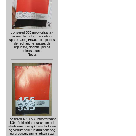
Jonsered 535 moottorisaha -
varaosaluettelo, reservdelar,
spare parts, Ersatzteile, pieces
de rechanche, piezas de
repuesto, ricambi, pecas
sobresselente
Näytä
Jonsered 455 / 535 moottorisaha
-Käyttöohjekirja, Instruktion och
skötselanvisning / Instruksksjon
og vedlikehold / Instruktionsbog
og brugsanvisning -chain saw