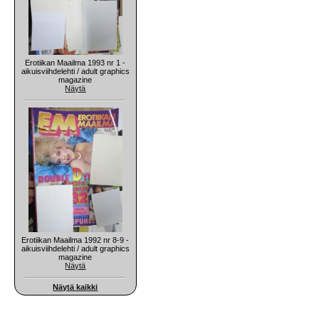
Erotiikan Maailma 1993 nr 1 -
aikuisviihdelehti / adult graphics
magazine
Näytä
Erotiikan Maailma 1992 nr 8-9 -
aikuisviihdelehti / adult graphics
magazine
Näytä
Näytä kaikki