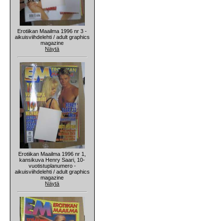
Erotiikan Maailma 1996 nr 3 -
aikuisviihdelehti / adult graphics
magazine
Näytä
Erotiikan Maailma 1996 nr 1,
kansikuva Henry Saari, 10-
vuotistuplanumero -
aikuisviihdelehti / adult graphics
magazine
Näytä