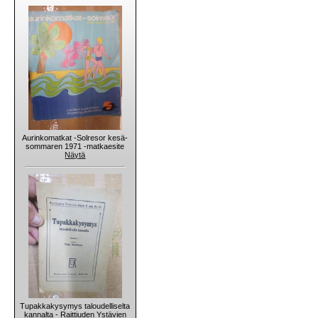
Aurinkomatkat -Solresor kesä-
sommaren 1971 -matkaesite
Näytä
Tupakkakysymys taloudelliselta
kannalta - Raittiuden Ystävien