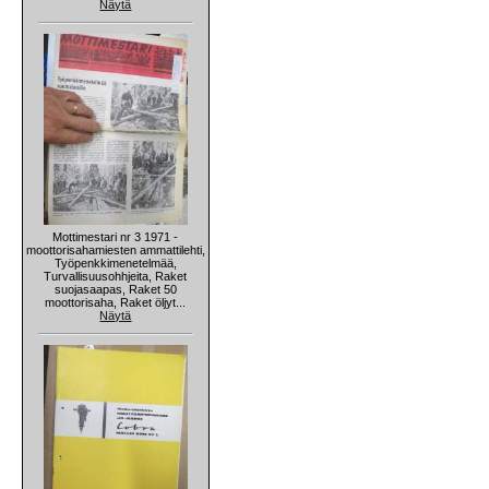
Näytä
Mottimestari nr 3 1971 -
moottorisahamiesten ammattilehti,
Työpenkkimenetelmää,
Turvallisuusohhjeita, Raket
suojasaapas, Raket 50
moottorisaha, Raket öljyt...
Näytä