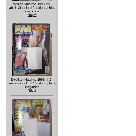
Erotiikan Maailma 1995 nr 8 -
aikuisviihdelehti / adult graphics
magazine
Näytä
Erotiikan Maailma 1996 nr 2 -
aikuisviihdelehti / adult graphics
magazine
Näytä