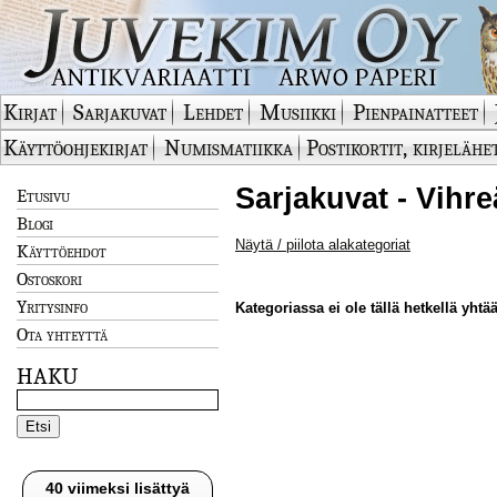
Kirjat
Sarjakuvat
Lehdet
Musiikki
Pienpainatteet
Käyttöohjekirjat
Numismatiikka
Postikortit, kirjelähe
Sarjakuvat - Vihre
Etusivu
Blogi
Näytä / piilota alakategoriat
Käyttöehdot
Ostoskori
Yritysinfo
Kategoriassa ei ole tällä hetkellä yhtää
Ota yhteyttä
HAKU
40 viimeksi lisättyä