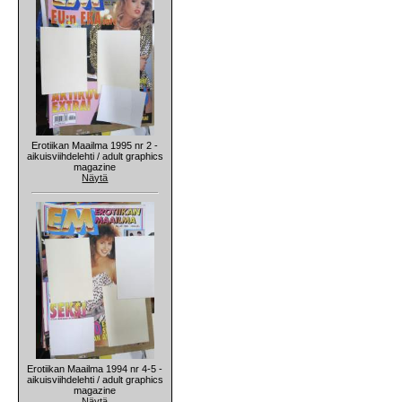
Erotiikan Maailma 1995 nr 2 -
aikuisviihdelehti / adult graphics
magazine
Näytä
Erotiikan Maailma 1994 nr 4-5 -
aikuisviihdelehti / adult graphics
magazine
Näytä