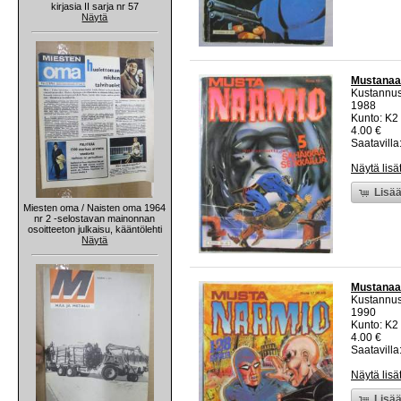
kirjasia II sarja nr 57
Näytä
Mustanaa
Kustannu
1988
Kunto: K2 
4.00 €
Saatavilla:
Näytä lisä
Lisää
Miesten oma / Naisten oma 1964
nr 2 -selostavan mainonnan
osoitteeton julkaisu, kääntölehti
Näytä
Mustanaa
Kustannu
1990
Kunto: K2 
4.00 €
Saatavilla:
Näytä lisä
Lisää