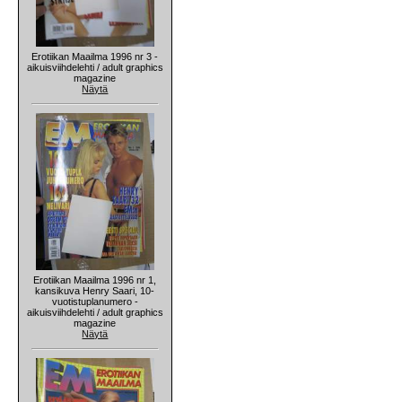
Erotiikan Maailma 1996 nr 3 -
aikuisviihdelehti / adult graphics
magazine
Näytä
Erotiikan Maailma 1996 nr 1,
kansikuva Henry Saari, 10-
vuotistuplanumero -
aikuisviihdelehti / adult graphics
magazine
Näytä