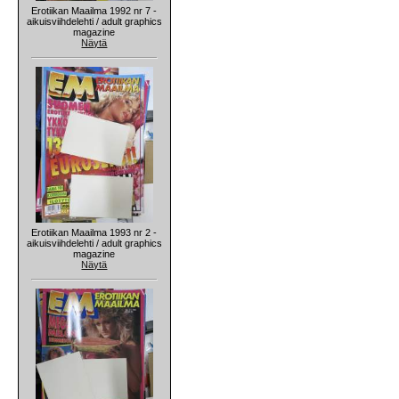
Erotiikan Maailma 1992 nr 7 -
aikuisviihdelehti / adult graphics
magazine
Näytä
Erotiikan Maailma 1993 nr 2 -
aikuisviihdelehti / adult graphics
magazine
Näytä