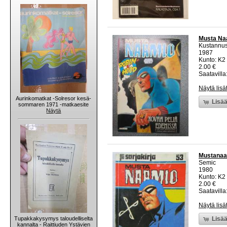
Musta Na
Kustannu
1987
Kunto: K2 
2.00 €
Saatavilla:
Näytä lisä
Aurinkomatkat -Solresor kesä-
Lisää
sommaren 1971 -matkaesite
Näytä
Mustanaam
Semic
1980
Kunto: K2 
2.00 €
Saatavilla:
Näytä lisä
Tupakkakysymys taloudelliselta
Lisää
kannalta - Raittiuden Ystävien