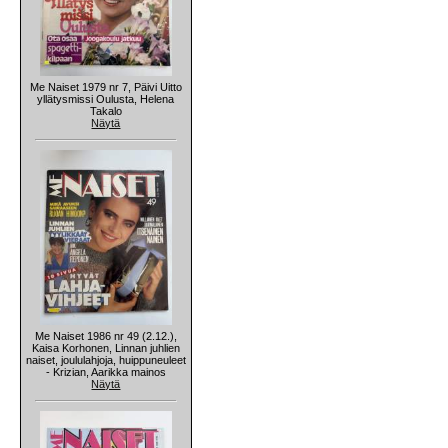
Me Naiset 1979 nr 7, Päivi Uitto
yllätysmissi Oulusta, Helena
Takalo
Näytä
Me Naiset 1986 nr 49 (2.12.),
Kaisa Korhonen, Linnan juhlien
naiset, joululahjoja, huippuneuleet
- Krizian, Aarikka mainos
Näytä