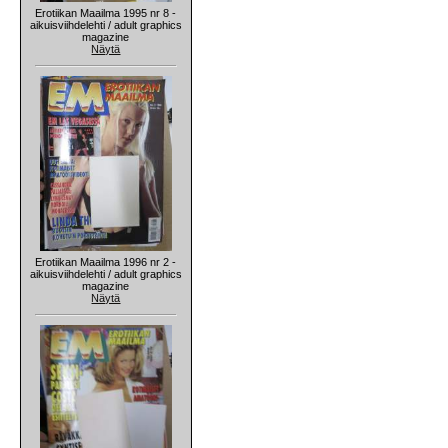
Erotiikan Maailma 1995 nr 8 -
aikuisviihdelehti / adult graphics
magazine
Näytä
Erotiikan Maailma 1996 nr 2 -
aikuisviihdelehti / adult graphics
magazine
Näytä