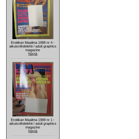
Erotiikan Maailma 1988 nr 4 -
aikuisviihdelehti / adult graphics
magazine
Näytä
Erotiikan Maailma 1988 nr 1 -
aikuisviihdelehti / adult graphics
magazine
Näytä