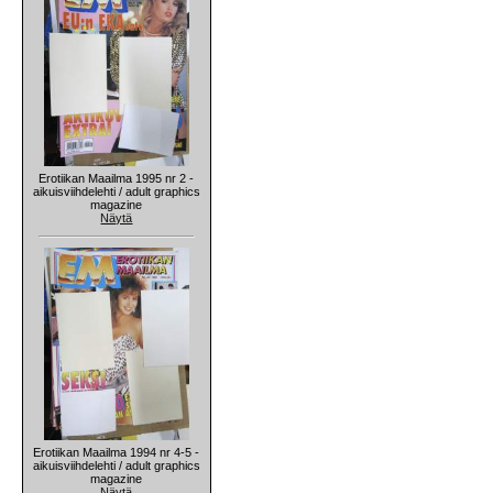
Erotiikan Maailma 1995 nr 2 -
aikuisviihdelehti / adult graphics
magazine
Näytä
Erotiikan Maailma 1994 nr 4-5 -
aikuisviihdelehti / adult graphics
magazine
Näytä