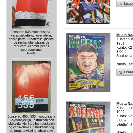
Lisää
Jonsered 535 moottorisaha -
Musta Na
varaosaluettelo, reservdelar,
spare parts, Ersatzteile, pieces
Kustannu
de rechanche, piezas de
1981
repuesto, ricambi, pecas
Kunto: K2 
sobresselente
3.00 €
Näytä
Saatavilla:
Näytä lisä
Lisää
Musta Na
Kustannu
1982
Kunto: K2 
Jonsered 455 / 535 moottorisaha
-Käyttöohjekirja, Instruktion och
3.00 €
skötselanvisning / Instruksksjon
Saatavilla:
og vedlikehold / Instruktionsbog
og brugsanvisning -chain saw
Näytä lisä