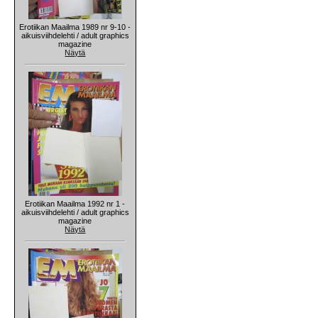
Erotiikan Maailma 1989 nr 9-10 -
aikuisviihdelehti / adult graphics
magazine
Näytä
Erotiikan Maailma 1992 nr 1 -
aikuisviihdelehti / adult graphics
magazine
Näytä