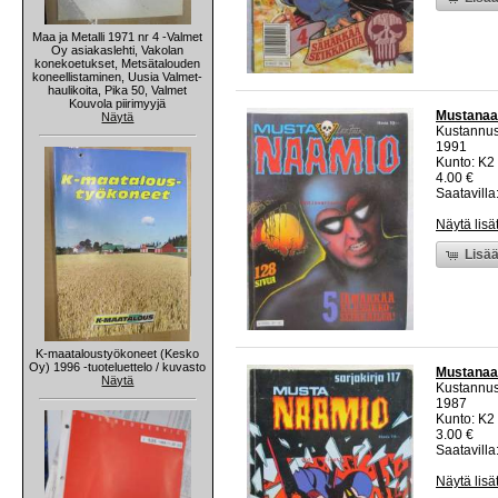
Maa ja Metalli 1971 nr 4 -Valmet
Oy asiakaslehti, Vakolan
konekoetukset, Metsätalouden
koneellistaminen, Uusia Valmet-
haulikoita, Pika 50, Valmet
Kouvola piirimyyjä
Mustanaa
Näytä
Kustannu
1991
Kunto: K2 
4.00 €
Saatavilla:
Näytä lisä
Lisää
K-maataloustyökoneet (Kesko
Oy) 1996 -tuoteluettelo / kuvasto
Mustanaam
Näytä
Kustannu
1987
Kunto: K2 
3.00 €
Saatavilla:
Näytä lisä