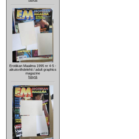
Erotiikan Maailma 1995 nr 4-5 -
aikuisviihdelehti / adult graphics
magazine
Näytä