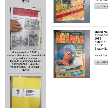
Näytä
Lisää
Musta Na
Kustannu
1981
Kunto: K2 
3.00 €
Saatavilla:
Mottimestari nr 3 1971 -
moottorisahamiesten ammattilehti,
Näytä lisä
Työpenkkimenetelmää,
Turvallisuusohhjeita, Raket
Lisää
suojasaapas, Raket 50
moottorisaha, Raket öljyt...
Näytä