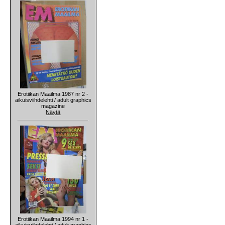
Erotiikan Maailma 1987 nr 2 -
aikuisviihdelehti / adult graphics
magazine
Näytä
Erotiikan Maailma 1994 nr 1 -
aikuisviihdelehti / adult graphics