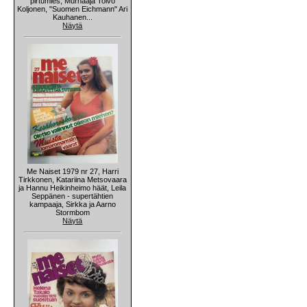
pirtumies, Murhaaja Toivo
Koljonen, "Suomen Eichmann" Ari
Kauhanen...
Näytä
Me Naiset 1979 nr 27, Harri
Tirkkonen, Katariina Metsovaara
ja Hannu Heikinheimo häät, Leila
Seppänen - supertähtien
kampaaja, Sirkka ja Aarno
Stormbom
Näytä