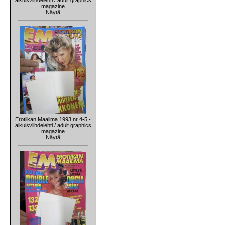
magazine
Näytä
Erotiikan Maailma 1993 nr 4-5 -
aikuisviihdelehti / adult graphics
magazine
Näytä