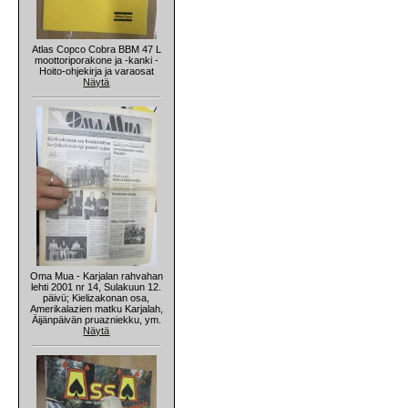
Atlas Copco Cobra BBM 47 L
moottoriporakone ja -kanki -
Hoito-ohjekirja ja varaosat
Näytä
Oma Mua - Karjalan rahvahan
lehti 2001 nr 14, Sulakuun 12.
päivü; Kielizakonan osa,
Amerikalazien matku Karjalah,
Äijänpäivän pruazniekku, ym.
Näytä