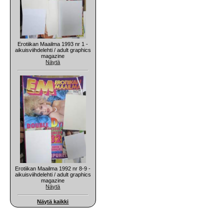
Erotiikan Maailma 1993 nr 1 -
aikuisviihdelehti / adult graphics
magazine
Näytä
Erotiikan Maailma 1992 nr 8-9 -
aikuisviihdelehti / adult graphics
magazine
Näytä
Näytä kaikki