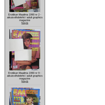
Erotiikan Maailma 1990 nr 2 -
aikuisviihdelehti / adult graphics
magazine
Näytä
Erotiikan Maailma 1990 nr 9 -
aikuisviihdelehti / adult graphics
magazine
Näytä