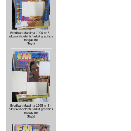
Erotiikan Maailma 1990 nr 5 -
aikuisviihdelehti / adult graphics
magazine
Näytä
Erotiikan Maailma 1995 nr 3 -
aikuisviihdelehti / adult graphics
magazine
Näytä