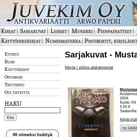
Kirjat
Sarjakuvat
Lehdet
Musiikki
Pienpainatteet
Käyttöohjekirjat
Numismatiikka
Postikortit, kirjelähe
Sarjakuvat - Must
Etusivu
Blogi
Näytä / piilota alakategoriat
Käyttöehdot
Ostoskori
Yritysinfo
Mustanaa
Ota yhteyttä
Kustannu
2004
HAKU
Kunto: K4 
5.50 €
Saatavilla:
Näytä lisä
Lisää
40 viimeksi lisättyä