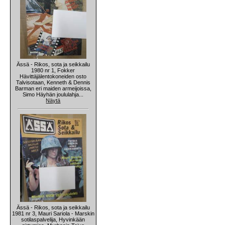
Ässä - Rikos, sota ja seikkailu
1980 nr 1, Fokker
Hävittäjälentokoneiden osto
Talvisotaan, Kenneth & Dennis
Barman eri maiden armeijoissa,
Simo Häyhän joululahja...
Näytä
Ässä - Rikos, sota ja seikkailu
1981 nr 3, Mauri Sariola - Marskin
sotilaspalvelija, Hyvinkään