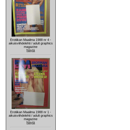
Erotiikan Maailma 1988 nr 4 -
aikuisviihdelehti / adult graphics
magazine
Näytä
Erotiikan Maailma 1988 nr 1 -
aikuisviihdelehti / adult graphics
magazine
Näytä