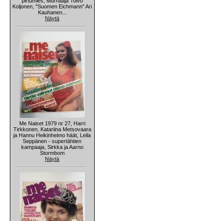
pirtumies, Murhaaja Toivo
Koljonen, "Suomen Eichmann" Ari
Kauhanen...
Näytä
Me Naiset 1979 nr 27, Harri
Tirkkonen, Katariina Metsovaara
ja Hannu Heikinheimo häät, Leila
Seppänen - supertähtien
kampaaja, Sirkka ja Aarno
Stormbom
Näytä