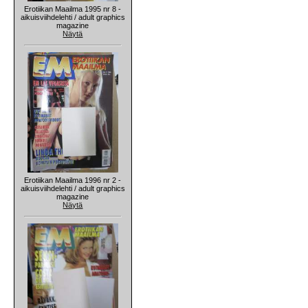
Erotiikan Maailma 1995 nr 8 -
aikuisviihdelehti / adult graphics
magazine
Näytä
Erotiikan Maailma 1996 nr 2 -
aikuisviihdelehti / adult graphics
magazine
Näytä