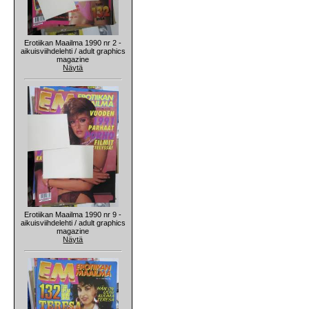
Erotiikan Maailma 1990 nr 2 -
aikuisviihdelehti / adult graphics
magazine
Näytä
Erotiikan Maailma 1990 nr 9 -
aikuisviihdelehti / adult graphics
magazine
Näytä