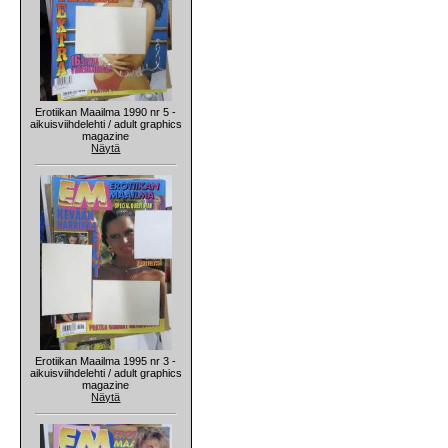
Erotiikan Maailma 1990 nr 5 -
aikuisviihdelehti / adult graphics
magazine
Näytä
Erotiikan Maailma 1995 nr 3 -
aikuisviihdelehti / adult graphics
magazine
Näytä