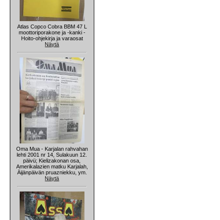
Atlas Copco Cobra BBM 47 L
moottoriporakone ja -kanki -
Hoito-ohjekirja ja varaosat
Näytä
Oma Mua - Karjalan rahvahan
lehti 2001 nr 14, Sulakuun 12.
päivü; Kielizakonan osa,
Amerikalazien matku Karjalah,
Äijänpäivän pruazniekku, ym.
Näytä