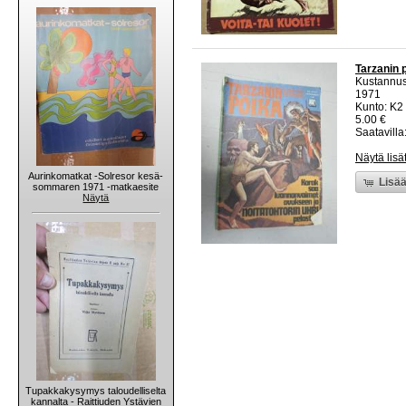
Tarzanin 
Kustannus
1971
Kunto: K2 
5.00 €
Saatavilla:
Näytä lisä
Aurinkomatkat -Solresor kesä-
Lisää
sommaren 1971 -matkaesite
Näytä
Tupakkakysymys taloudelliselta
kannalta - Raittiuden Ystävien