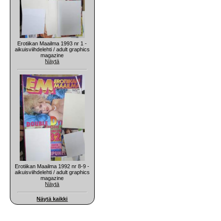
Erotiikan Maailma 1993 nr 1 -
aikuisviihdelehti / adult graphics
magazine
Näytä
Erotiikan Maailma 1992 nr 8-9 -
aikuisviihdelehti / adult graphics
magazine
Näytä
Näytä kaikki