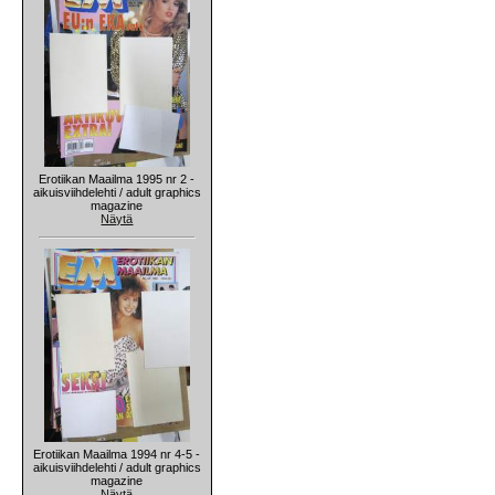
Erotiikan Maailma 1995 nr 2 -
aikuisviihdelehti / adult graphics
magazine
Näytä
Erotiikan Maailma 1994 nr 4-5 -
aikuisviihdelehti / adult graphics
magazine
Näytä