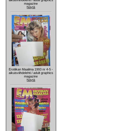
magazine
Näytä
Erotiikan Maailma 1993 nr 4-5 -
aikuisviihdelehti / adult graphics
magazine
Näytä