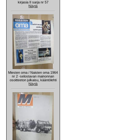
kirjasia II sarja nr 57
Näytä
Miesten oma / Naisten oma 1964
nr 2 -selostavan mainonnan
osoitteeton julkaisu, kääntölehti
Näytä