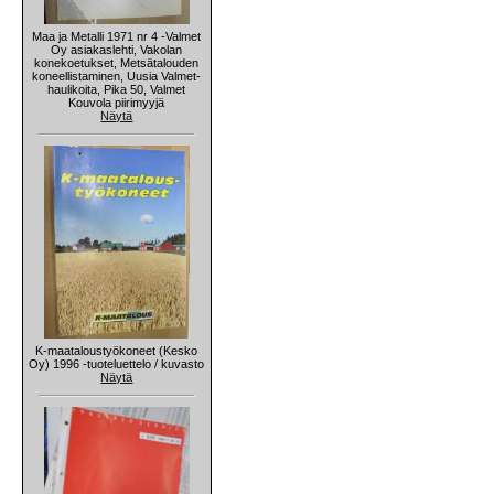
Maa ja Metalli 1971 nr 4 -Valmet
Oy asiakaslehti, Vakolan
konekoetukset, Metsätalouden
koneellistaminen, Uusia Valmet-
haulikoita, Pika 50, Valmet
Kouvola piirimyyjä
Näytä
K-maataloustyökoneet (Kesko
Oy) 1996 -tuoteluettelo / kuvasto
Näytä