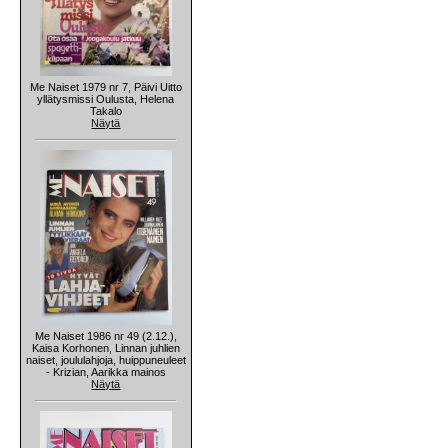
Me Naiset 1979 nr 7, Päivi Uitto
yllätysmissi Oulusta, Helena
Takalo
Näytä
Me Naiset 1986 nr 49 (2.12.),
Kaisa Korhonen, Linnan juhlien
naiset, joululahjoja, huippuneuleet
- Krizian, Aarikka mainos
Näytä