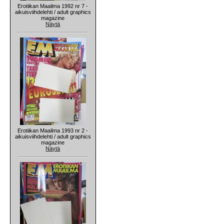
Erotiikan Maailma 1992 nr 7 -
aikuisviihdelehti / adult graphics
magazine
Näytä
Erotiikan Maailma 1993 nr 2 -
aikuisviihdelehti / adult graphics
magazine
Näytä