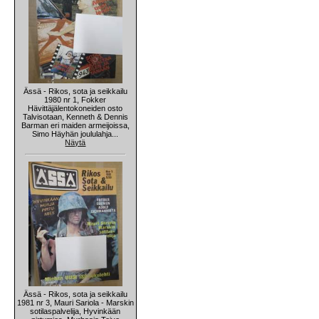
Ässä - Rikos, sota ja seikkailu
1980 nr 1, Fokker
Hävittäjälentokoneiden osto
Talvisotaan, Kenneth & Dennis
Barman eri maiden armeijoissa,
Simo Häyhän joululahja...
Näytä
Ässä - Rikos, sota ja seikkailu
1981 nr 3, Mauri Sariola - Marskin
sotilaspalvelija, Hyvinkään