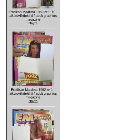
Erotiikan Maailma 1989 nr 9-10 -
aikuisviihdelehti / adult graphics
magazine
Näytä
Erotiikan Maailma 1992 nr 1 -
aikuisviihdelehti / adult graphics
magazine
Näytä