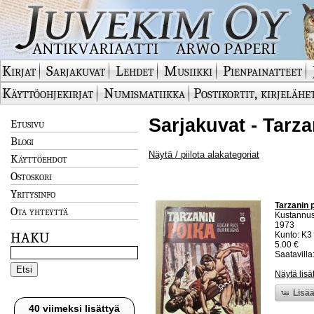
Kirjat
Sarjakuvat
Lehdet
Musiikki
Pienpainatteet
Käyttöohjekirjat
Numismatiikka
Postikortit, kirjelähe
Sarjakuvat - Tarza
Etusivu
Blogi
Näytä / piilota alakategoriat
Käyttöehdot
Ostoskori
Yritysinfo
Tarzanin p
Ota yhteyttä
Kustannus
1973
HAKU
Kunto: K3 
5.00 €
Saatavilla:
Näytä lisä
Lisää
40 viimeksi lisättyä