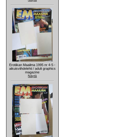
Erotiikan Maailma 1995 nr 4-5 -
aikuisviihdelehti / adult graphics
magazine
Näytä