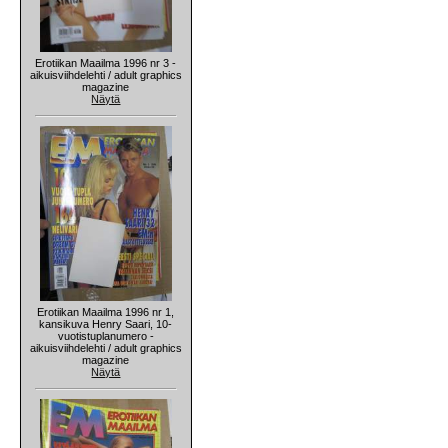
Erotiikan Maailma 1996 nr 3 -
aikuisviihdelehti / adult graphics
magazine
Näytä
Erotiikan Maailma 1996 nr 1,
kansikuva Henry Saari, 10-
vuotistuplanumero -
aikuisviihdelehti / adult graphics
magazine
Näytä