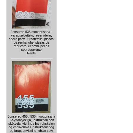
Jonsered 535 moottorisaha -
varaosaluettelo, reservdelar,
spare parts, Ersatzteile, pieces
de rechanche, piezas de
repuesto, ricambi, pecas
sobresselente
Näytä
Jonsered 455 / 535 moottorisaha
-Käyttöohjekirja, Instruktion och
skötselanvisning / Instruksksjon
og vedlikehold / Instruktionsbog
og brugsanvisning -chain saw