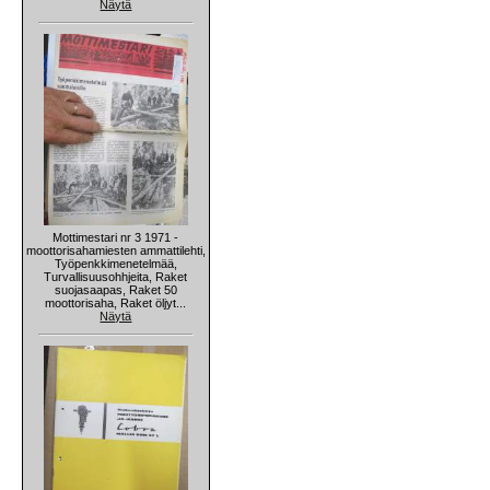
Näytä
Mottimestari nr 3 1971 -
moottorisahamiesten ammattilehti,
Työpenkkimenetelmää,
Turvallisuusohhjeita, Raket
suojasaapas, Raket 50
moottorisaha, Raket öljyt...
Näytä