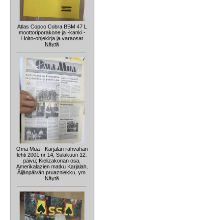
Atlas Copco Cobra BBM 47 L
moottoriporakone ja -kanki -
Hoito-ohjekirja ja varaosat
Näytä
Oma Mua - Karjalan rahvahan
lehti 2001 nr 14, Sulakuun 12.
päivü; Kielizakonan osa,
Amerikalazien matku Karjalah,
Äijänpäivän pruazniekku, ym.
Näytä