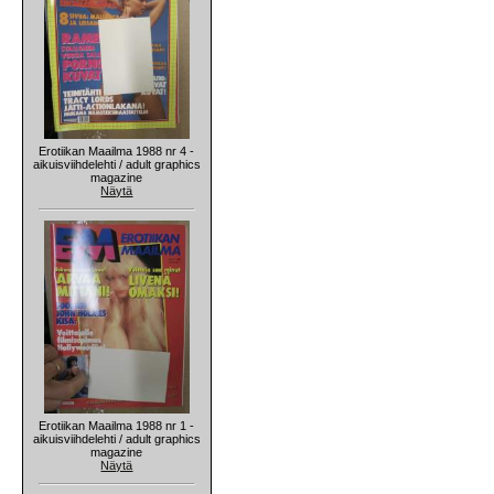
Erotiikan Maailma 1988 nr 4 -
aikuisviihdelehti / adult graphics
magazine
Näytä
Erotiikan Maailma 1988 nr 1 -
aikuisviihdelehti / adult graphics
magazine
Näytä