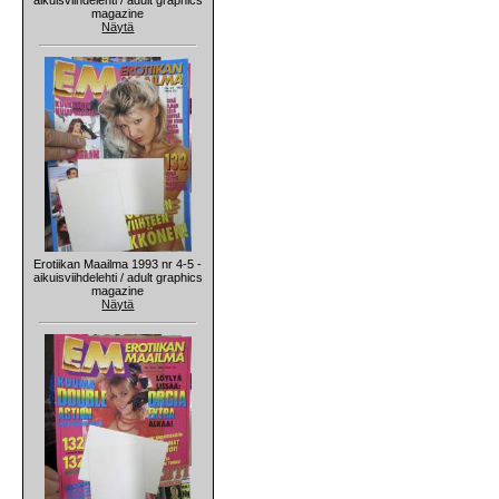
magazine
Näytä
Erotiikan Maailma 1993 nr 4-5 -
aikuisviihdelehti / adult graphics
magazine
Näytä