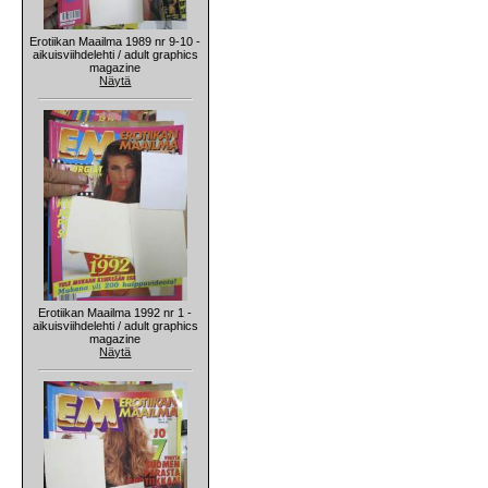
Erotiikan Maailma 1989 nr 9-10 -
aikuisviihdelehti / adult graphics
magazine
Näytä
Erotiikan Maailma 1992 nr 1 -
aikuisviihdelehti / adult graphics
magazine
Näytä