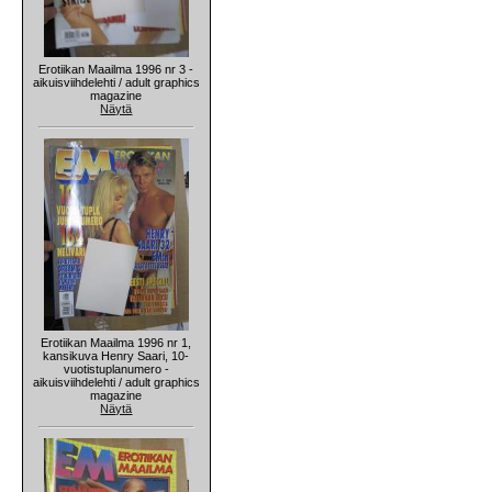
Erotiikan Maailma 1996 nr 3 -
aikuisviihdelehti / adult graphics
magazine
Näytä
Erotiikan Maailma 1996 nr 1,
kansikuva Henry Saari, 10-
vuotistuplanumero -
aikuisviihdelehti / adult graphics
magazine
Näytä