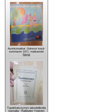
Aurinkomatkat -Solresor kesä-
sommaren 1971 -matkaesite
Näytä
Tupakkakysymys taloudelliselta
kannalta - Raittiuden Ystävien