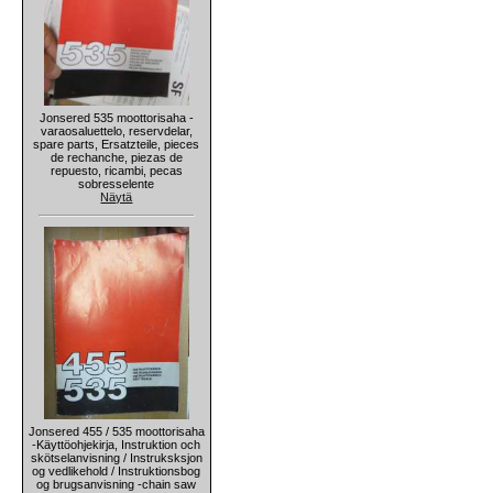
Jonsered 535 moottorisaha -
varaosaluettelo, reservdelar,
spare parts, Ersatzteile, pieces
de rechanche, piezas de
repuesto, ricambi, pecas
sobresselente
Näytä
Jonsered 455 / 535 moottorisaha
-Käyttöohjekirja, Instruktion och
skötselanvisning / Instruksksjon
og vedlikehold / Instruktionsbog
og brugsanvisning -chain saw