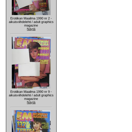
Erotiikan Maailma 1990 nr 2 -
aikuisviihdelehti / adult graphics
magazine
Näytä
Erotiikan Maailma 1990 nr 9 -
aikuisviihdelehti / adult graphics
magazine
Näytä