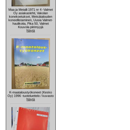
Maa ja Metalli 1971 nr 4 -Valmet
Oy asiakaslehti, Vakolan
konekoetukset, Metsätalouden
koneellistaminen, Uusia Valmet-
haulikoita, Pika 50, Valmet
Kouvola piirimyyjä
Näytä
K-maataloustyökoneet (Kesko
Oy) 1996 -tuoteluettelo / kuvasto
Näytä