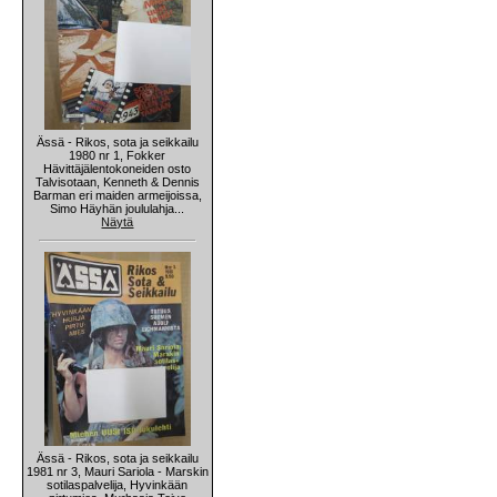
Ässä - Rikos, sota ja seikkailu
1980 nr 1, Fokker
Hävittäjälentokoneiden osto
Talvisotaan, Kenneth & Dennis
Barman eri maiden armeijoissa,
Simo Häyhän joululahja...
Näytä
Ässä - Rikos, sota ja seikkailu
1981 nr 3, Mauri Sariola - Marskin
sotilaspalvelija, Hyvinkään