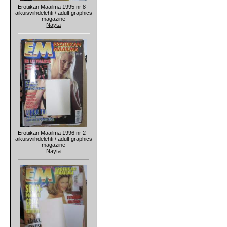
Erotiikan Maailma 1995 nr 8 -
aikuisviihdelehti / adult graphics
magazine
Näytä
Erotiikan Maailma 1996 nr 2 -
aikuisviihdelehti / adult graphics
magazine
Näytä