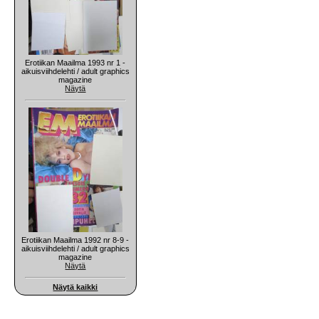
Erotiikan Maailma 1993 nr 1 -
aikuisviihdelehti / adult graphics
magazine
Näytä
Erotiikan Maailma 1992 nr 8-9 -
aikuisviihdelehti / adult graphics
magazine
Näytä
Näytä kaikki