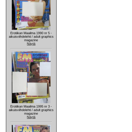
Erotiikan Maailma 1990 nr 5 -
aikuisviihdelehti / adult graphics
magazine
Näytä
Erotiikan Maailma 1995 nr 3 -
aikuisviihdelehti / adult graphics
magazine
Näytä