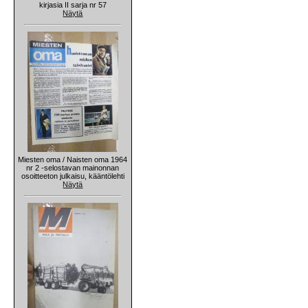
kirjasia II sarja nr 57
Näytä
Miesten oma / Naisten oma 1964
nr 2 -selostavan mainonnan
osoitteeton julkaisu, kääntölehti
Näytä