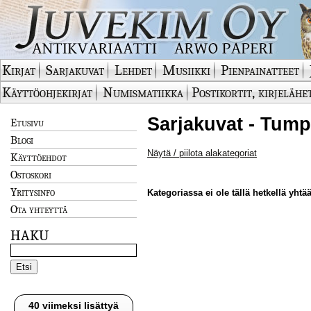
Kirjat
Sarjakuvat
Lehdet
Musiikki
Pienpainatteet
Käyttöohjekirjat
Numismatiikka
Postikortit, kirjelähe
Sarjakuvat - Tump
Etusivu
Blogi
Näytä / piilota alakategoriat
Käyttöehdot
Ostoskori
Yritysinfo
Kategoriassa ei ole tällä hetkellä yhtää
Ota yhteyttä
HAKU
40 viimeksi lisättyä