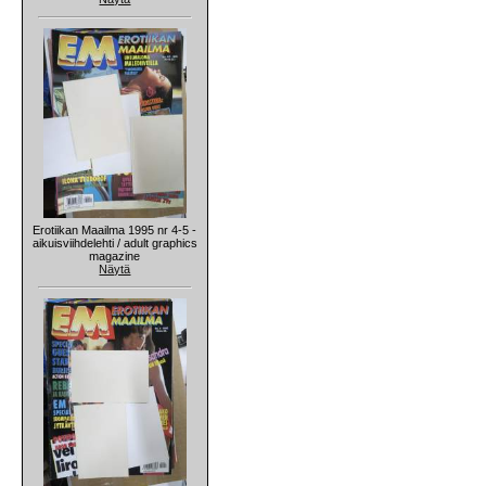
Erotiikan Maailma 1995 nr 4-5 -
aikuisviihdelehti / adult graphics
magazine
Näytä