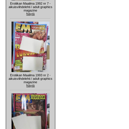
Erotiikan Maailma 1992 nr 7 -
aikuisviihdelehti / adult graphics
magazine
Näytä
Erotiikan Maailma 1993 nr 2 -
aikuisviihdelehti / adult graphics
magazine
Näytä