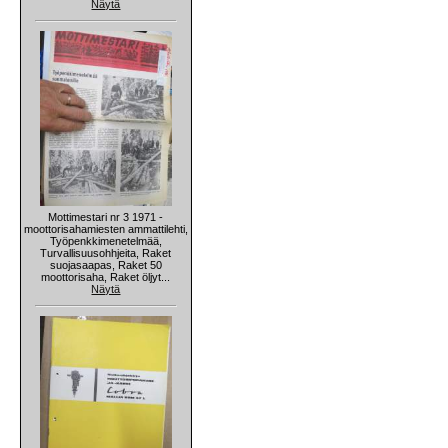
Näytä
Mottimestari nr 3 1971 -
moottorisahamiesten ammattilehti,
Työpenkkimenetelmää,
Turvallisuusohhjeita, Raket
suojasaapas, Raket 50
moottorisaha, Raket öljyt...
Näytä