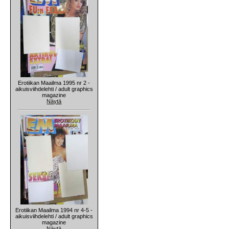
Erotiikan Maailma 1995 nr 2 -
aikuisviihdelehti / adult graphics
magazine
Näytä
Erotiikan Maailma 1994 nr 4-5 -
aikuisviihdelehti / adult graphics
magazine
Näytä