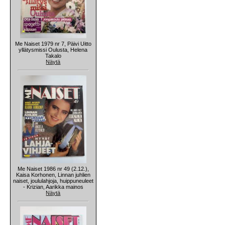
Me Naiset 1979 nr 7, Päivi Uitto
yllätysmissi Oulusta, Helena
Takalo
Näytä
Me Naiset 1986 nr 49 (2.12.),
Kaisa Korhonen, Linnan juhlien
naiset, joululahjoja, huippuneuleet
- Krizian, Aarikka mainos
Näytä