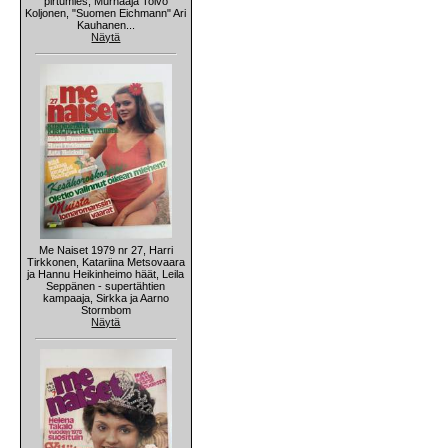
pirtumies, Murhaaja Toivo
Koljonen, "Suomen Eichmann" Ari
Kauhanen...
Näytä
Me Naiset 1979 nr 27, Harri
Tirkkonen, Katariina Metsovaara
ja Hannu Heikinheimo häät, Leila
Seppänen - supertähtien
kampaaja, Sirkka ja Aarno
Stormbom
Näytä