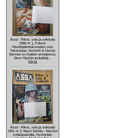
Ässä - Rikos, sota ja seikkailu
1980 nr 1, Fokker
Hävittäjälentokoneiden osto
Talvisotaan, Kenneth & Dennis
Barman eri maiden armeijoissa,
Simo Häyhän joululahja...
Näytä
Ässä - Rikos, sota ja seikkailu
1981 nr 3, Mauri Sariola - Marskin
sotilaspalvelija, Hyvinkään