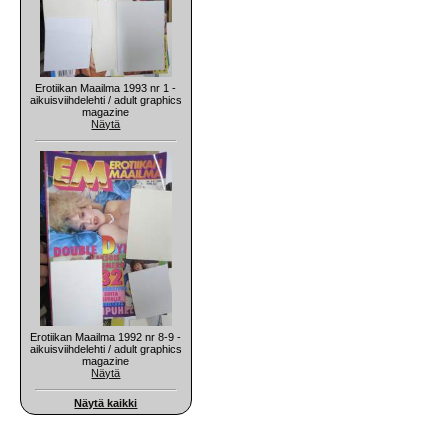
Erotiikan Maailma 1993 nr 1 -
aikuisviihdelehti / adult graphics
magazine
Näytä
Erotiikan Maailma 1992 nr 8-9 -
aikuisviihdelehti / adult graphics
magazine
Näytä
Näytä kaikki