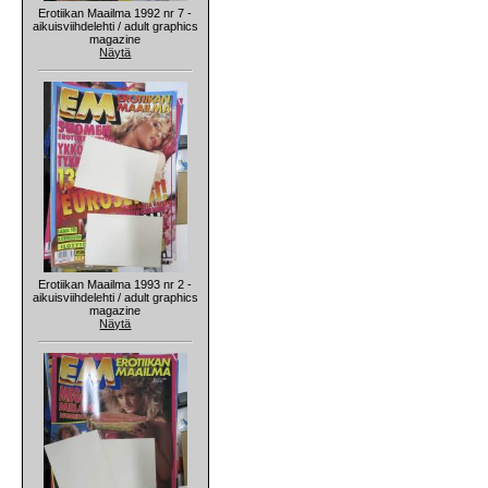
Erotiikan Maailma 1992 nr 7 -
aikuisviihdelehti / adult graphics
magazine
Näytä
Erotiikan Maailma 1993 nr 2 -
aikuisviihdelehti / adult graphics
magazine
Näytä