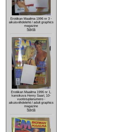
Erotiikan Maailma 1996 nr 3 -
aikuisviihdelehti / adult graphics
magazine
Näytä
Erotiikan Maailma 1996 nr 1,
kansikuva Henry Saari, 10-
vuotistuplanumero -
aikuisviihdelehti / adult graphics
magazine
Näytä