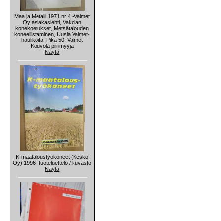
Maa ja Metalli 1971 nr 4 -Valmet
Oy asiakaslehti, Vakolan
konekoetukset, Metsätalouden
koneellistaminen, Uusia Valmet-
haulikoita, Pika 50, Valmet
Kouvola piirimyyjä
Näytä
K-maataloustyökoneet (Kesko
Oy) 1996 -tuoteluettelo / kuvasto
Näytä