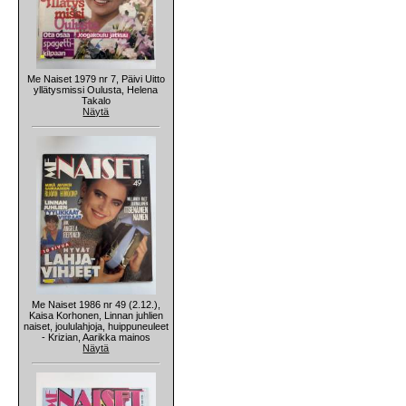
Me Naiset 1979 nr 7, Päivi Uitto
yllätysmissi Oulusta, Helena
Takalo
Näytä
Me Naiset 1986 nr 49 (2.12.),
Kaisa Korhonen, Linnan juhlien
naiset, joululahjoja, huippuneuleet
- Krizian, Aarikka mainos
Näytä