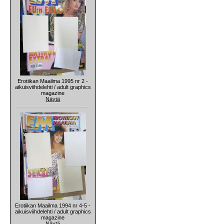
Erotiikan Maailma 1995 nr 2 -
aikuisviihdelehti / adult graphics
magazine
Näytä
Erotiikan Maailma 1994 nr 4-5 -
aikuisviihdelehti / adult graphics
magazine
Näytä