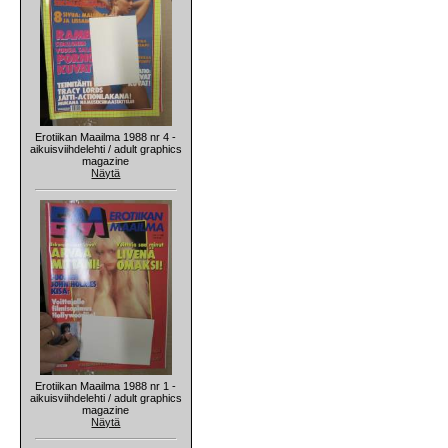
Erotiikan Maailma 1988 nr 4 -
aikuisviihdelehti / adult graphics
magazine
Näytä
Erotiikan Maailma 1988 nr 1 -
aikuisviihdelehti / adult graphics
magazine
Näytä