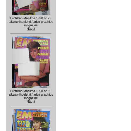
Erotiikan Maailma 1990 nr 2 -
aikuisviihdelehti / adult graphics
magazine
Näytä
Erotiikan Maailma 1990 nr 9 -
aikuisviihdelehti / adult graphics
magazine
Näytä