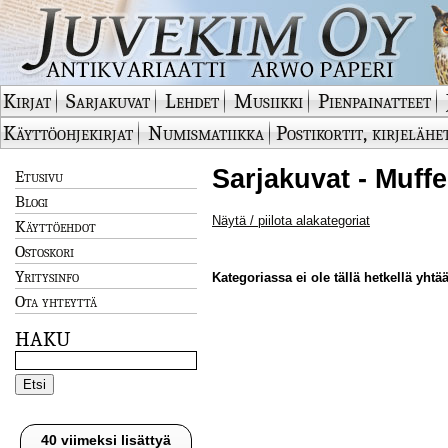
Kirjat
Sarjakuvat
Lehdet
Musiikki
Pienpainatteet
Käyttöohjekirjat
Numismatiikka
Postikortit, kirjelähe
Sarjakuvat - Muffe
Etusivu
Blogi
Näytä / piilota alakategoriat
Käyttöehdot
Ostoskori
Yritysinfo
Kategoriassa ei ole tällä hetkellä yhtää
Ota yhteyttä
HAKU
40 viimeksi lisättyä