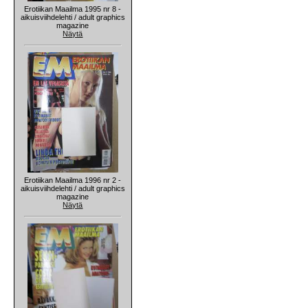
Erotiikan Maailma 1995 nr 8 -
aikuisviihdelehti / adult graphics
magazine
Näytä
Erotiikan Maailma 1996 nr 2 -
aikuisviihdelehti / adult graphics
magazine
Näytä