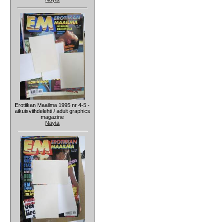
Erotiikan Maailma 1995 nr 4-5 -
aikuisviihdelehti / adult graphics
magazine
Näytä