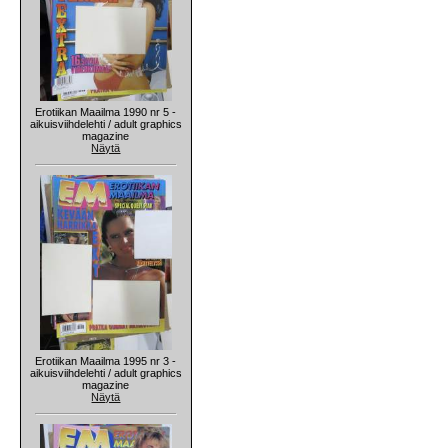
Erotiikan Maailma 1990 nr 5 -
aikuisviihdelehti / adult graphics
magazine
Näytä
Erotiikan Maailma 1995 nr 3 -
aikuisviihdelehti / adult graphics
magazine
Näytä