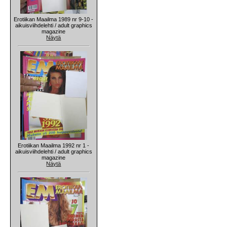
Erotiikan Maailma 1989 nr 9-10 -
aikuisviihdelehti / adult graphics
magazine
Näytä
Erotiikan Maailma 1992 nr 1 -
aikuisviihdelehti / adult graphics
magazine
Näytä