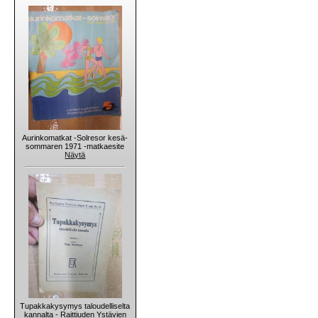
Aurinkomatkat -Solresor kesä-
sommaren 1971 -matkaesite
Näytä
Tupakkakysymys taloudelliselta
kannalta - Raittiuden Ystävien