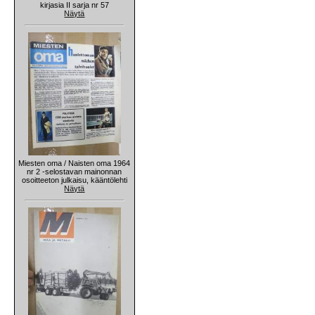
kirjasia II sarja nr 57
Näytä
Miesten oma / Naisten oma 1964
nr 2 -selostavan mainonnan
osoitteeton julkaisu, kääntölehti
Näytä