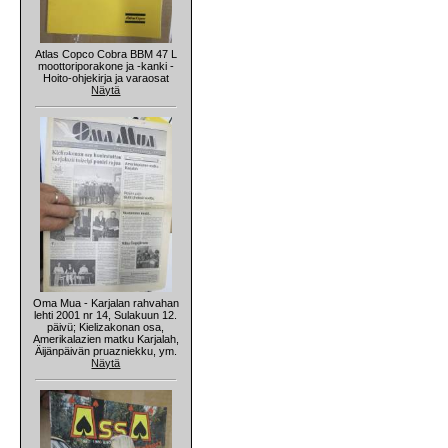
Atlas Copco Cobra BBM 47 L
moottoriporakone ja -kanki -
Hoito-ohjekirja ja varaosat
Näytä
Oma Mua - Karjalan rahvahan
lehti 2001 nr 14, Sulakuun 12.
päivü; Kielizakonan osa,
Amerikalazien matku Karjalah,
Äijänpäivän pruazniekku, ym.
Näytä