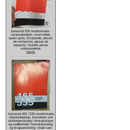
Jonsered 535 moottorisaha -
varaosaluettelo, reservdelar,
spare parts, Ersatzteile, pieces
de rechanche, piezas de
repuesto, ricambi, pecas
sobresselente
Näytä
Jonsered 455 / 535 moottorisaha
-Käyttöohjekirja, Instruktion och
skötselanvisning / Instruksksjon
og vedlikehold / Instruktionsbog
og brugsanvisning -chain saw