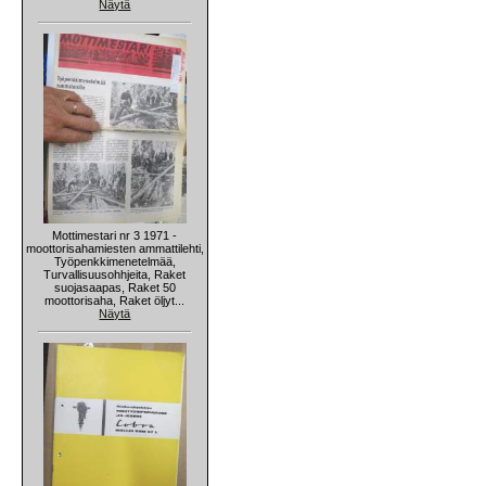
Näytä
Mottimestari nr 3 1971 -
moottorisahamiesten ammattilehti,
Työpenkkimenetelmää,
Turvallisuusohhjeita, Raket
suojasaapas, Raket 50
moottorisaha, Raket öljyt...
Näytä