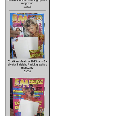
magazine
Näytä
Erotiikan Maailma 1993 nr 4-5 -
aikuisviihdelehti / adult graphics
magazine
Näytä