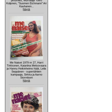
pirtumies, Murhaaja Toivo
Koljonen, "Suomen Eichmann" Ari
Kauhanen...
Näytä
Me Naiset 1979 nr 27, Harri
Tirkkonen, Katariina Metsovaara
ja Hannu Heikinheimo häät, Leila
Seppänen - supertähtien
kampaaja, Sirkka ja Aarno
Stormbom
Näytä