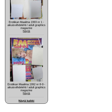
Erotiikan Maailma 1993 nr 1 -
aikuisviihdelehti / adult graphics
magazine
Näytä
Erotiikan Maailma 1992 nr 8-9 -
aikuisviihdelehti / adult graphics
magazine
Näytä
Näytä kaikki