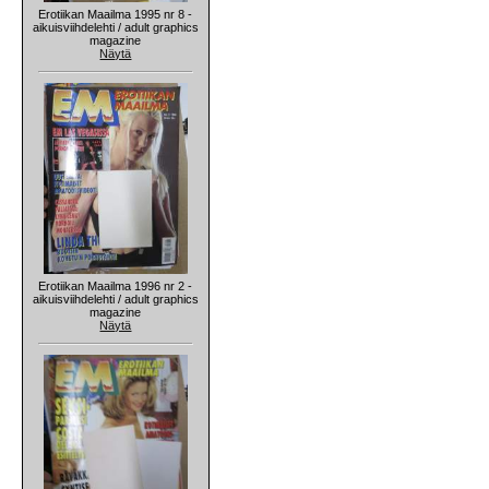
Erotiikan Maailma 1995 nr 8 -
aikuisviihdelehti / adult graphics
magazine
Näytä
Erotiikan Maailma 1996 nr 2 -
aikuisviihdelehti / adult graphics
magazine
Näytä