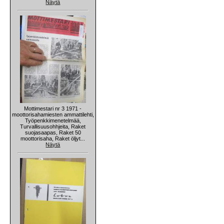
Näytä
Mottimestari nr 3 1971 -
moottorisahamiesten ammattilehti,
Työpenkkimenetelmää,
Turvallisuusohhjeita, Raket
suojasaapas, Raket 50
moottorisaha, Raket öljyt...
Näytä