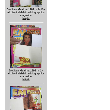
Erotiikan Maailma 1989 nr 9-10 -
aikuisviihdelehti / adult graphics
magazine
Näytä
Erotiikan Maailma 1992 nr 1 -
aikuisviihdelehti / adult graphics
magazine
Näytä