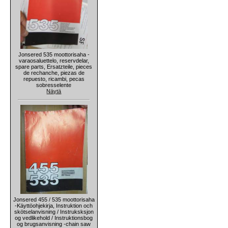
Jonsered 535 moottorisaha -
varaosaluettelo, reservdelar,
spare parts, Ersatzteile, pieces
de rechanche, piezas de
repuesto, ricambi, pecas
sobresselente
Näytä
Jonsered 455 / 535 moottorisaha
-Käyttöohjekirja, Instruktion och
skötselanvisning / Instruksksjon
og vedlikehold / Instruktionsbog
og brugsanvisning -chain saw