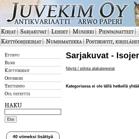
Kirjat
Sarjakuvat
Lehdet
Musiikki
Pienpainatteet
Käyttöohjekirjat
Numismatiikka
Postikortit, kirjelähe
Sarjakuvat - Isoje
Etusivu
Blogi
Näytä / piilota alakategoriat
Käyttöehdot
Ostoskori
Yritysinfo
Kategoriassa ei ole tällä hetkellä yhtää
Ota yhteyttä
HAKU
40 viimeksi lisättyä