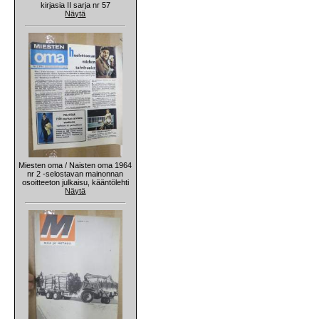
kirjasia II sarja nr 57
Näytä
Miesten oma / Naisten oma 1964
nr 2 -selostavan mainonnan
osoitteeton julkaisu, kääntölehti
Näytä