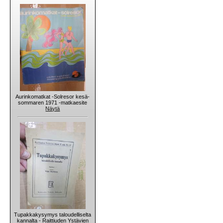
Aurinkomatkat -Solresor kesä-
sommaren 1971 -matkaesite
Näytä
Tupakkakysymys taloudelliselta
kannalta - Raittiuden Ystävien