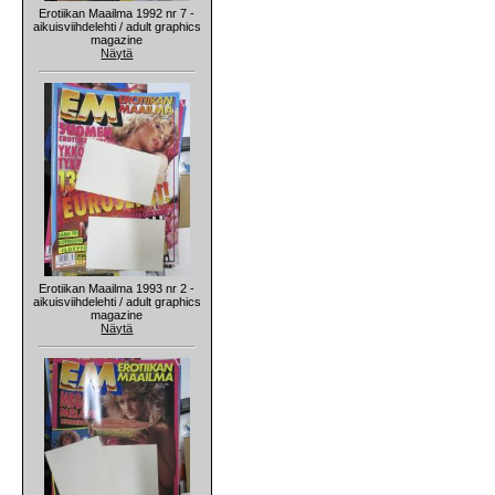
Erotiikan Maailma 1992 nr 7 -
aikuisviihdelehti / adult graphics
magazine
Näytä
Erotiikan Maailma 1993 nr 2 -
aikuisviihdelehti / adult graphics
magazine
Näytä