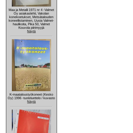
Maa ja Metalli 1971 nr 4 -Valmet
Oy asiakaslehti, Vakolan
konekoetukset, Metsätalouden
koneellistaminen, Uusia Valmet-
haulikoita, Pika 50, Valmet
Kouvola piirimyyjä
Näytä
K-maataloustyökoneet (Kesko
Oy) 1996 -tuoteluettelo / kuvasto
Näytä