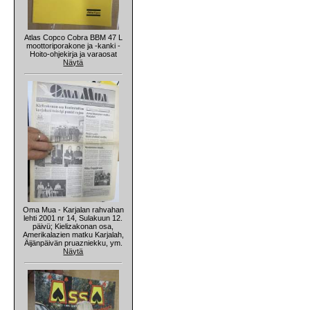
Atlas Copco Cobra BBM 47 L
moottoriporakone ja -kanki -
Hoito-ohjekirja ja varaosat
Näytä
Oma Mua - Karjalan rahvahan
lehti 2001 nr 14, Sulakuun 12.
päivü; Kielizakonan osa,
Amerikalazien matku Karjalah,
Äijänpäivän pruazniekku, ym.
Näytä