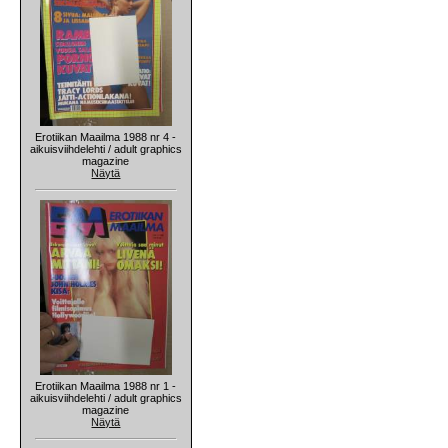
Erotiikan Maailma 1988 nr 4 -
aikuisviihdelehti / adult graphics
magazine
Näytä
Erotiikan Maailma 1988 nr 1 -
aikuisviihdelehti / adult graphics
magazine
Näytä