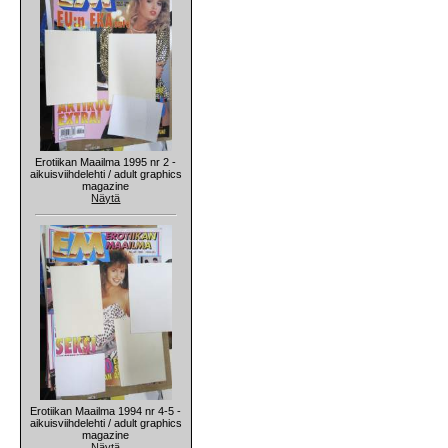
Erotiikan Maailma 1995 nr 2 -
aikuisviihdelehti / adult graphics
magazine
Näytä
Erotiikan Maailma 1994 nr 4-5 -
aikuisviihdelehti / adult graphics
magazine
Näytä