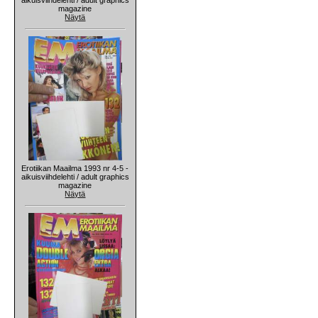
magazine
Näytä
Erotiikan Maailma 1993 nr 4-5 -
aikuisviihdelehti / adult graphics
magazine
Näytä