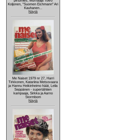
pirtumies, Murhaaja Toivo
Koljonen, "Suomen Eichmann" Ari
Kauhanen...
Näytä
Me Naiset 1979 nr 27, Harri
Tirkkonen, Katariina Metsovaara
ja Hannu Heikinheimo häät, Leila
Seppänen - supertähtien
kampaaja, Sirkka ja Aarno
Stormbom
Näytä