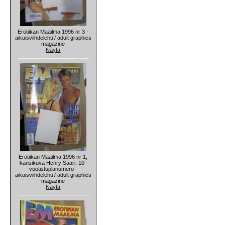
Erotiikan Maailma 1996 nr 3 -
aikuisviihdelehti / adult graphics
magazine
Näytä
Erotiikan Maailma 1996 nr 1,
kansikuva Henry Saari, 10-
vuotistuplanumero -
aikuisviihdelehti / adult graphics
magazine
Näytä