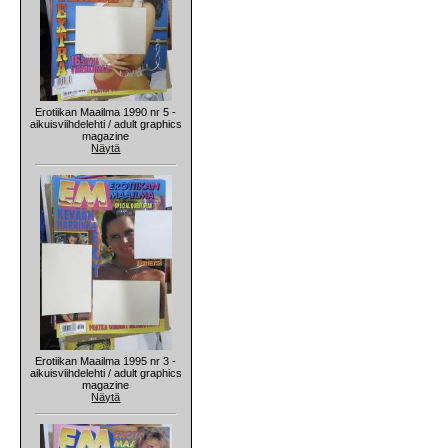
Erotiikan Maailma 1990 nr 5 -
aikuisviihdelehti / adult graphics
magazine
Näytä
Erotiikan Maailma 1995 nr 3 -
aikuisviihdelehti / adult graphics
magazine
Näytä