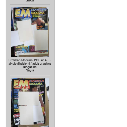
Erotiikan Maailma 1995 nr 4-5 -
aikuisviihdelehti / adult graphics
magazine
Näytä