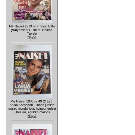
Me Naiset 1979 nr 7, Päivi Uitto
yllätysmissi Oulusta, Helena
Takalo
Näytä
Me Naiset 1986 nr 49 (2.12.),
Kaisa Korhonen, Linnan juhlien
naiset, joululahjoja, huippuneuleet
- Krizian, Aarikka mainos
Näytä