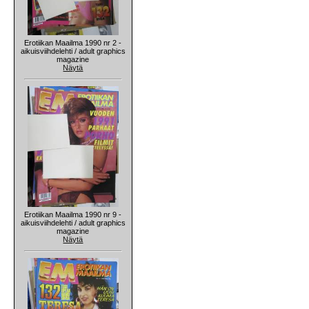
Erotiikan Maailma 1990 nr 2 -
aikuisviihdelehti / adult graphics
magazine
Näytä
Erotiikan Maailma 1990 nr 9 -
aikuisviihdelehti / adult graphics
magazine
Näytä