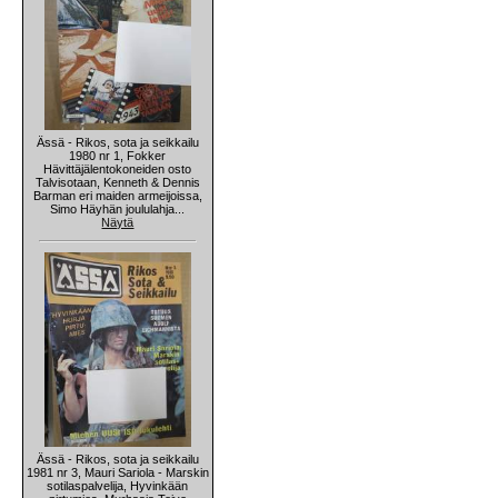
Ässä - Rikos, sota ja seikkailu
1980 nr 1, Fokker
Hävittäjälentokoneiden osto
Talvisotaan, Kenneth & Dennis
Barman eri maiden armeijoissa,
Simo Häyhän joululahja...
Näytä
Ässä - Rikos, sota ja seikkailu
1981 nr 3, Mauri Sariola - Marskin
sotilaspalvelija, Hyvinkään