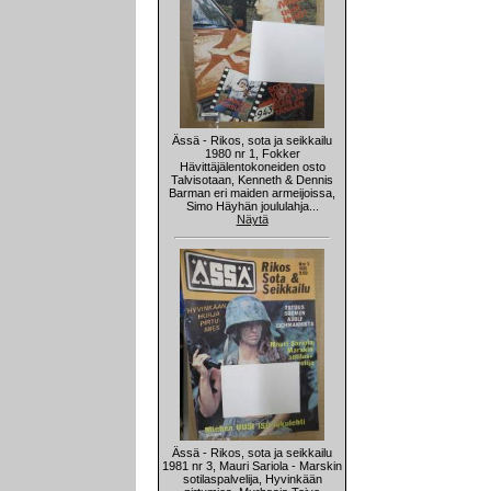
Ässä - Rikos, sota ja seikkailu
1980 nr 1, Fokker
Hävittäjälentokoneiden osto
Talvisotaan, Kenneth & Dennis
Barman eri maiden armeijoissa,
Simo Häyhän joululahja...
Näytä
Ässä - Rikos, sota ja seikkailu
1981 nr 3, Mauri Sariola - Marskin
sotilaspalvelija, Hyvinkään