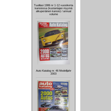
Tuulilasi 1986 nr 1-12 vuosikerta
kansiossa (kustantajan myymä
alkuperäinen kansio) / annual
volume
Auto Katalog nr. 46 Modelljahr
2003