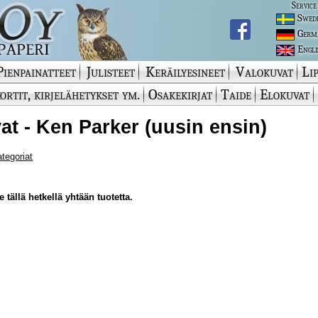
Service
Swed
Germ
Engli
Pienpainatteet
Julisteet
Keräilyesineet
Valokuvat
Lip
ortit, kirjelähetykset ym.
Osakekirjat
Taide
Elokuvat
at - Ken Parker (uusin ensin)
ategoriat
 tällä hetkellä yhtään tuotetta.