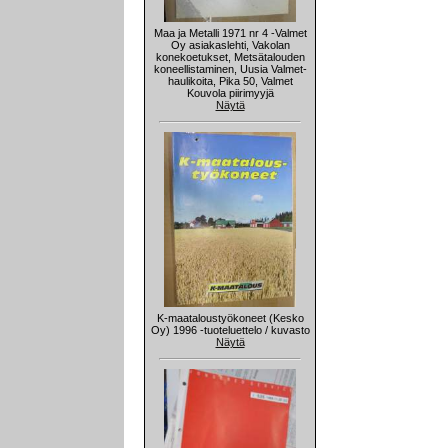
Maa ja Metalli 1971 nr 4 -Valmet
Oy asiakaslehti, Vakolan
konekoetukset, Metsätalouden
koneellistaminen, Uusia Valmet-
haulikoita, Pika 50, Valmet
Kouvola piirimyyjä
Näytä
K-maataloustyökoneet (Kesko
Oy) 1996 -tuoteluettelo / kuvasto
Näytä