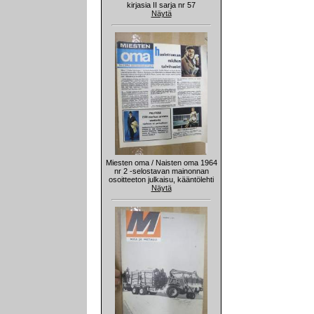
kirjasia II sarja nr 57
Näytä
Miesten oma / Naisten oma 1964
nr 2 -selostavan mainonnan
osoitteeton julkaisu, kääntölehti
Näytä