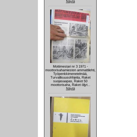
Näytä
Mottimestari nr 3 1971 -
moottorisahamiesten ammattilehti,
Työpenkkimenetelmää,
Turvallisuusohhjeita, Raket
suojasaapas, Raket 50
moottorisaha, Raket öljyt...
Näytä