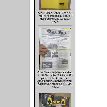
Atlas Copco Cobra BBM 47 L
moottoriporakone ja -kanki -
Hoito-ohjekirja ja varaosat
Näytä
Oma Mua - Karjalan rahvahan
lehti 2001 nr 14, Sulakuun 12.
päivü; Kielizakonan osa,
Amerikalazien matku Karjalah,
Äijänpäivän pruazniekku, ym.
Näytä