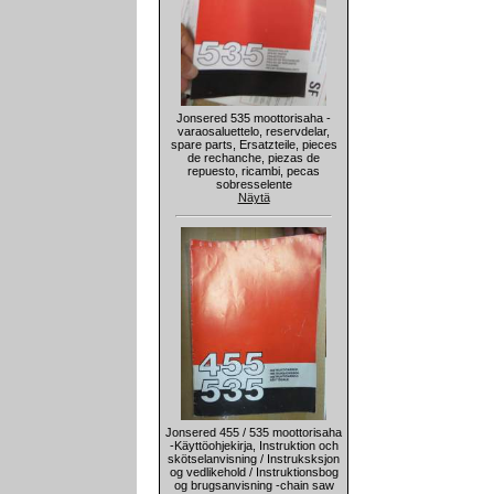
Jonsered 535 moottorisaha -
varaosaluettelo, reservdelar,
spare parts, Ersatzteile, pieces
de rechanche, piezas de
repuesto, ricambi, pecas
sobresselente
Näytä
Jonsered 455 / 535 moottorisaha
-Käyttöohjekirja, Instruktion och
skötselanvisning / Instruksksjon
og vedlikehold / Instruktionsbog
og brugsanvisning -chain saw