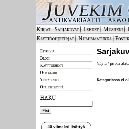
Kirjat
Sarjakuvat
Lehdet
Musiikki
Käyttöohjekirjat
Numismatiikka
Postik
Sarjakuv
Etusivu
Blogi
Näytä / piilota alak
Käyttöehdot
Ostoskori
Yritysinfo
Kategoriassa ei ole
Ota yhteyttä
HAKU
40 viimeksi lisättyä