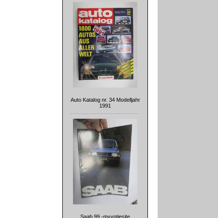
Auto Katalog nr. 34 Modelljahr
1991
Saab 99 -myyntiesite