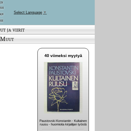
 in
ish
Select Language
▼
an
sh
ut ja viirit
Muut
40 viimeksi myytyä
Paustovski Konstantin - Kultainen
ruusu - huomioita kirjailijan työstä