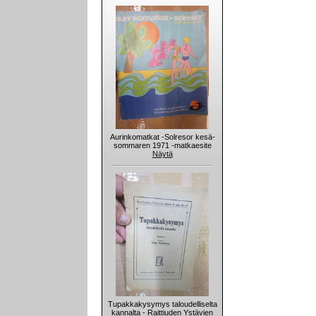
Aurinkomatkat -Solresor kesä-
sommaren 1971 -matkaesite
Näytä
Tupakkakysymys taloudelliselta
kannalta - Raittiuden Ystävien