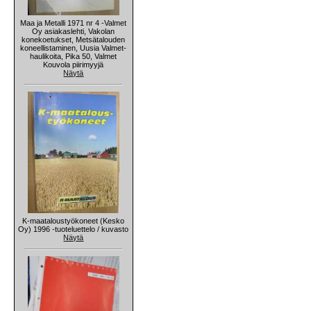
Maa ja Metalli 1971 nr 4 -Valmet
Oy asiakaslehti, Vakolan
konekoetukset, Metsätalouden
koneellistaminen, Uusia Valmet-
haulikoita, Pika 50, Valmet
Kouvola piirimyyjä
Näytä
K-maataloustyökoneet (Kesko
Oy) 1996 -tuoteluettelo / kuvasto
Näytä