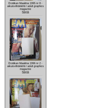
Erotiikan Maailma 1995 nr 8 -
aikuisviihdelehti / adult graphics
magazine
Näytä
Erotiikan Maailma 1996 nr 2 -
aikuisviihdelehti / adult graphics
magazine
Näytä