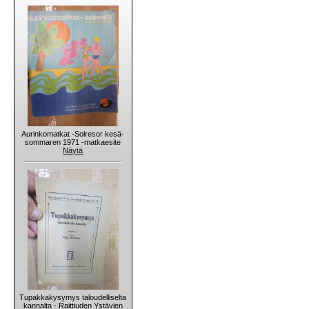
Aurinkomatkat -Solresor kesä-
sommaren 1971 -matkaesite
Näytä
Tupakkakysymys taloudelliselta
kannalta - Raittiuden Ystävien