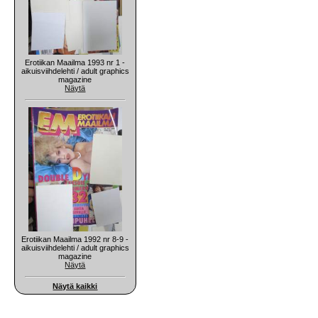
Erotiikan Maailma 1993 nr 1 -
aikuisviihdelehti / adult graphics
magazine
Näytä
Erotiikan Maailma 1992 nr 8-9 -
aikuisviihdelehti / adult graphics
magazine
Näytä
Näytä kaikki