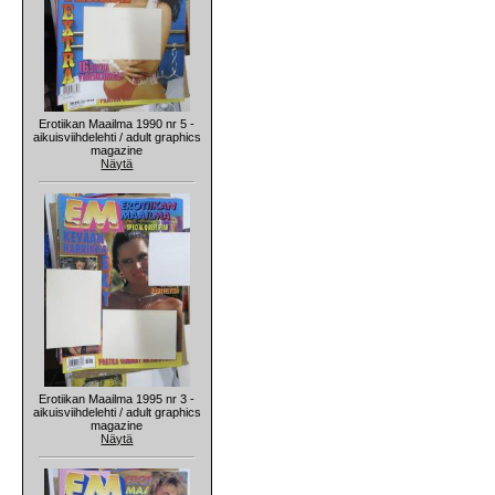
Erotiikan Maailma 1990 nr 5 -
aikuisviihdelehti / adult graphics
magazine
Näytä
Erotiikan Maailma 1995 nr 3 -
aikuisviihdelehti / adult graphics
magazine
Näytä