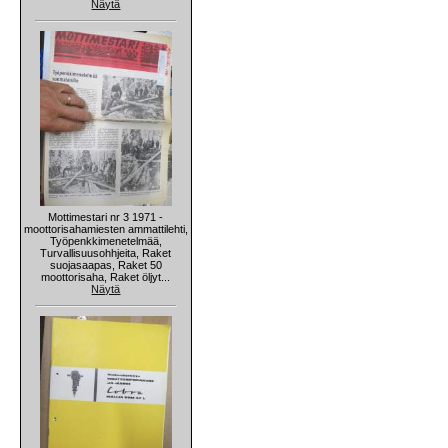
Näytä
Mottimestari nr 3 1971 -
moottorisahamiesten ammattilehti,
Työpenkkimenetelmää,
Turvallisuusohhjeita, Raket
suojasaapas, Raket 50
moottorisaha, Raket öljyt...
Näytä