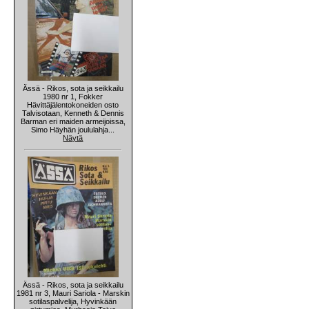
Ässä - Rikos, sota ja seikkailu
1980 nr 1, Fokker
Hävittäjälentokoneiden osto
Talvisotaan, Kenneth & Dennis
Barman eri maiden armeijoissa,
Simo Häyhän joululahja...
Näytä
Ässä - Rikos, sota ja seikkailu
1981 nr 3, Mauri Sariola - Marskin
sotilaspalvelija, Hyvinkään