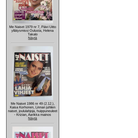
Me Naiset 1979 nr 7, Päivi Uitto
yllätysmissi Oulusta, Helena
Takalo
Näytä
Me Naiset 1986 nr 49 (2.12.),
Kaisa Korhonen, Linnan juhlien
naiset, joululahjoja, huippuneuleet
- Krizian, Aarikka mainos
Näytä