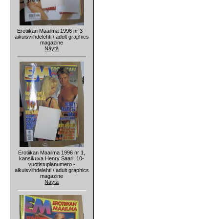
Erotiikan Maailma 1996 nr 3 -
aikuisviihdelehti / adult graphics
magazine
Näytä
Erotiikan Maailma 1996 nr 1,
kansikuva Henry Saari, 10-
vuotistuplanumero -
aikuisviihdelehti / adult graphics
magazine
Näytä