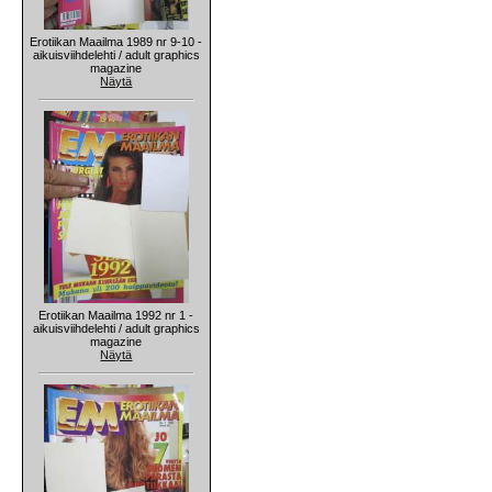
Erotiikan Maailma 1989 nr 9-10 -
aikuisviihdelehti / adult graphics
magazine
Näytä
Erotiikan Maailma 1992 nr 1 -
aikuisviihdelehti / adult graphics
magazine
Näytä