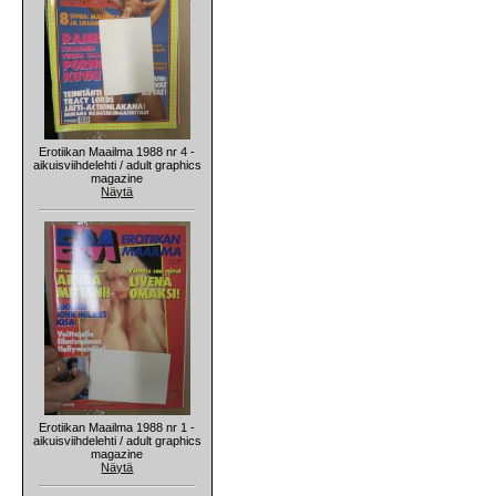
Erotiikan Maailma 1988 nr 4 -
aikuisviihdelehti / adult graphics
magazine
Näytä
Erotiikan Maailma 1988 nr 1 -
aikuisviihdelehti / adult graphics
magazine
Näytä