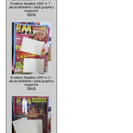
Erotiikan Maailma 1992 nr 7 -
aikuisviihdelehti / adult graphics
magazine
Näytä
Erotiikan Maailma 1993 nr 2 -
aikuisviihdelehti / adult graphics
magazine
Näytä