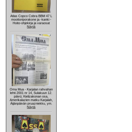
Atlas Copco Cobra BBM 47 L
moottoriporakone ja -kanki -
Hoito-ohjekirja ja varaosat
Näytä
Oma Mua - Karjalan rahvahan
lehti 2001 nr 14, Sulakuun 12.
päivü; Kielizakonan osa,
Amerikalazien matku Karjalah,
Äijänpäivän pruazniekku, ym.
Näytä