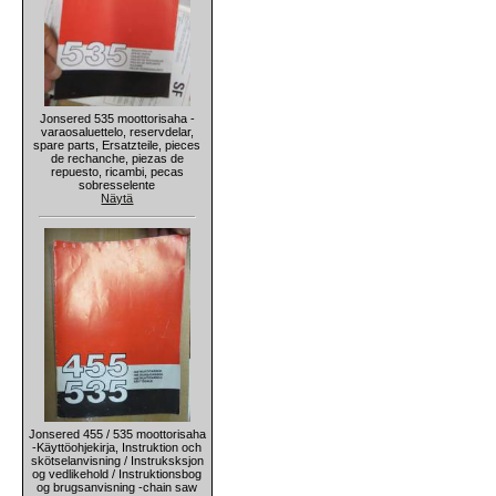
Jonsered 535 moottorisaha -
varaosaluettelo, reservdelar,
spare parts, Ersatzteile, pieces
de rechanche, piezas de
repuesto, ricambi, pecas
sobresselente
Näytä
Jonsered 455 / 535 moottorisaha
-Käyttöohjekirja, Instruktion och
skötselanvisning / Instruksksjon
og vedlikehold / Instruktionsbog
og brugsanvisning -chain saw