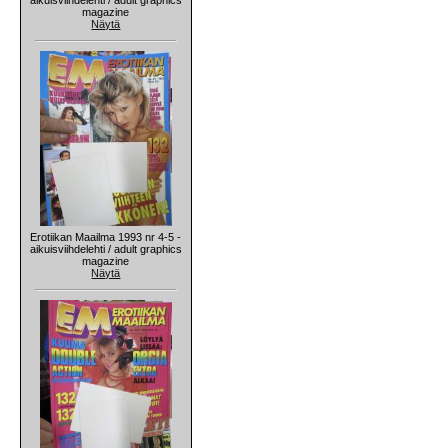
magazine
Näytä
Erotiikan Maailma 1993 nr 4-5 -
aikuisviihdelehti / adult graphics
magazine
Näytä