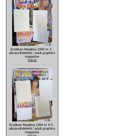
Erotiikan Maailma 1995 nr 2 -
aikuisviihdelehti / adult graphics
magazine
Näytä
Erotiikan Maailma 1994 nr 4-5 -
aikuisviihdelehti / adult graphics
magazine
Näytä