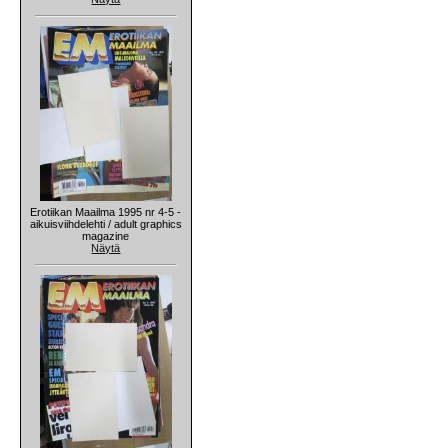
Erotiikan Maailma 1995 nr 4-5 -
aikuisviihdelehti / adult graphics
magazine
Näytä