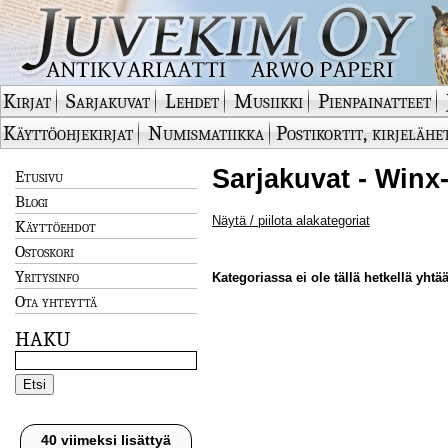
Kirjat
Sarjakuvat
Lehdet
Musiikki
Pienpainatteet
Käyttöohjekirjat
Numismatiikka
Postikortit, kirjelähe
Sarjakuvat - Winx
Etusivu
Blogi
Näytä / piilota alakategoriat
Käyttöehdot
Ostoskori
Yritysinfo
Kategoriassa ei ole tällä hetkellä yhtää
Ota yhteyttä
HAKU
40 viimeksi lisättyä