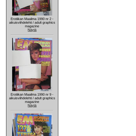
Erotiikan Maailma 1990 nr 2 -
aikuisviihdelehti / adult graphics
magazine
Näytä
Erotiikan Maailma 1990 nr 9 -
aikuisviihdelehti / adult graphics
magazine
Näytä