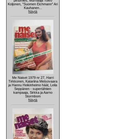
pirtumies, Murhaaja Toivo
Koljonen, "Suomen Eichmann" Ari
Kauhanen...
Näytä
Me Naiset 1979 nr 27, Harri
Tirkkonen, Katariina Metsovaara
ja Hannu Heikinheimo häät, Leila
Seppänen - supertähtien
kampaaja, Sirkka ja Aarno
Stormbom
Näytä