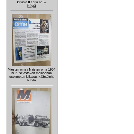
kirjasia II sarja nr 57
Näytä
Miesten oma / Naisten oma 1964
nr 2 -selostavan mainonnan
osoitteeton julkaisu, kääntölehti
Näytä