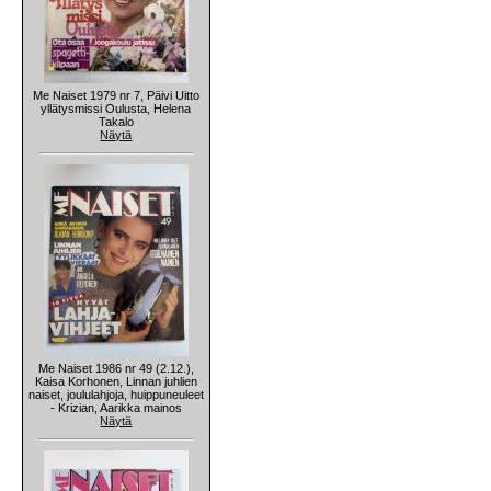
Me Naiset 1979 nr 7, Päivi Uitto
yllätysmissi Oulusta, Helena
Takalo
Näytä
Me Naiset 1986 nr 49 (2.12.),
Kaisa Korhonen, Linnan juhlien
naiset, joululahjoja, huippuneuleet
- Krizian, Aarikka mainos
Näytä