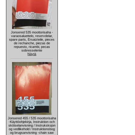
Jonsered 535 moottorisaha -
varaosaluettelo, reservdelar,
spare parts, Ersatzteile, pieces
de rechanche, piezas de
repuesto, ricambi, pecas
sobresselente
Näytä
Jonsered 455 / 535 moottorisaha
-Käyttöohjekirja, Instruktion och
skötselanvisning / Instruksksjon
og vedlikehold / Instruktionsbog
og brugsanvisning -chain saw