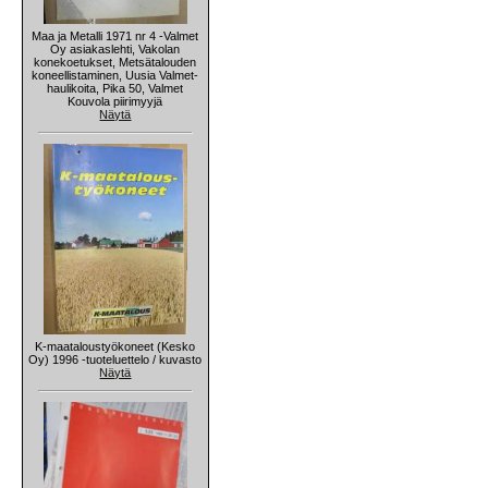
Maa ja Metalli 1971 nr 4 -Valmet
Oy asiakaslehti, Vakolan
konekoetukset, Metsätalouden
koneellistaminen, Uusia Valmet-
haulikoita, Pika 50, Valmet
Kouvola piirimyyjä
Näytä
K-maataloustyökoneet (Kesko
Oy) 1996 -tuoteluettelo / kuvasto
Näytä