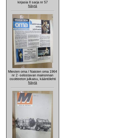
kirjasia II sarja nr 57
Näytä
Miesten oma / Naisten oma 1964
nr 2 -selostavan mainonnan
osoitteeton julkaisu, kääntölehti
Näytä