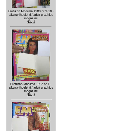
Erotiikan Maailma 1989 nr 9-10 -
aikuisviihdelehti / adult graphics
magazine
Näytä
Erotiikan Maailma 1992 nr 1 -
aikuisviihdelehti / adult graphics
magazine
Näytä