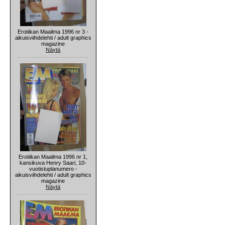
Erotiikan Maailma 1996 nr 3 -
aikuisviihdelehti / adult graphics
magazine
Näytä
Erotiikan Maailma 1996 nr 1,
kansikuva Henry Saari, 10-
vuotistuplanumero -
aikuisviihdelehti / adult graphics
magazine
Näytä