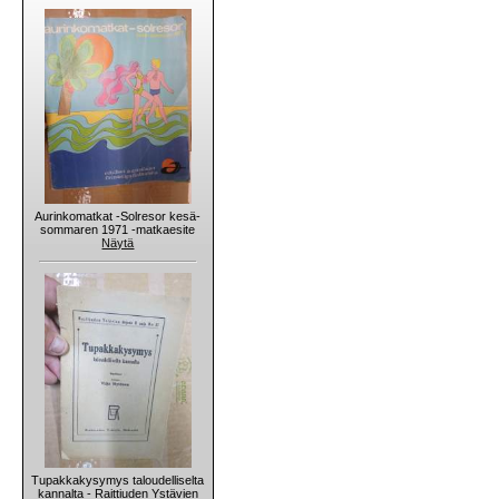
Aurinkomatkat -Solresor kesä-
sommaren 1971 -matkaesite
Näytä
Tupakkakysymys taloudelliselta
kannalta - Raittiuden Ystävien