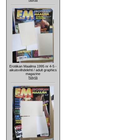
Erotiikan Maailma 1995 nr 4-5 -
aikuisviihdelehti / adult graphics
magazine
Näytä