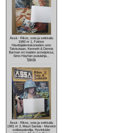
Ässä - Rikos, sota ja seikkailu
1980 nr 1, Fokker
Hävittäjälentokoneiden osto
Talvisotaan, Kenneth & Dennis
Barman eri maiden armeijoissa,
Simo Häyhän joululahja...
Näytä
Ässä - Rikos, sota ja seikkailu
1981 nr 3, Mauri Sariola - Marskin
sotilaspalvelija, Hyvinkään