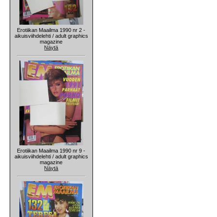
Erotiikan Maailma 1990 nr 2 -
aikuisviihdelehti / adult graphics
magazine
Näytä
Erotiikan Maailma 1990 nr 9 -
aikuisviihdelehti / adult graphics
magazine
Näytä