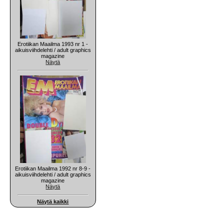
Erotiikan Maailma 1993 nr 1 -
aikuisviihdelehti / adult graphics
magazine
Näytä
Erotiikan Maailma 1992 nr 8-9 -
aikuisviihdelehti / adult graphics
magazine
Näytä
Näytä kaikki