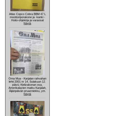
Atlas Copco Cobra BBM 47 L
moottoriporakone ja -kanki -
Hoito-ohjekirja ja varaosat
Näytä
Oma Mua - Karjalan rahvahan
lehti 2001 nr 14, Sulakuun 12.
päivü; Kielizakonan osa,
Amerikalazien matku Karjalah,
Äijänpäivän pruazniekku, ym.
Näytä