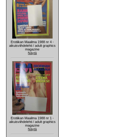
Erotiikan Maailma 1988 nr 4 -
aikuisviihdelehti / adult graphics
magazine
Näytä
Erotiikan Maailma 1988 nr 1 -
aikuisviihdelehti / adult graphics
magazine
Näytä