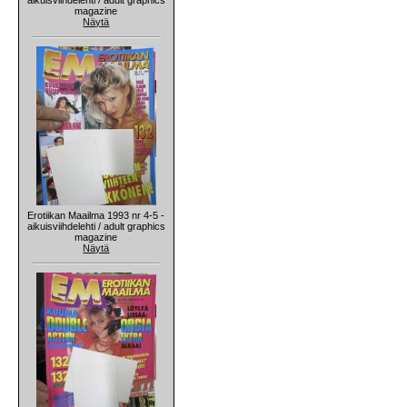
magazine
Näytä
Erotiikan Maailma 1993 nr 4-5 -
aikuisviihdelehti / adult graphics
magazine
Näytä