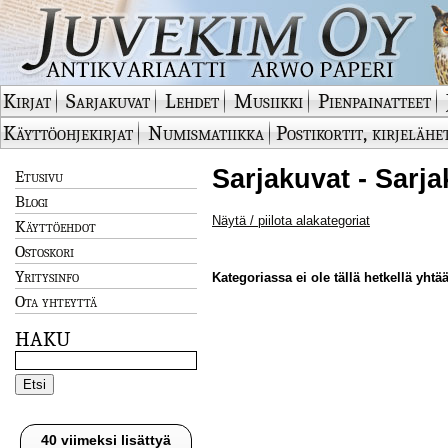
Kirjat
Sarjakuvat
Lehdet
Musiikki
Pienpainatteet
Käyttöohjekirjat
Numismatiikka
Postikortit, kirjelähe
Sarjakuvat - Sarja
Etusivu
Blogi
Näytä / piilota alakategoriat
Käyttöehdot
Ostoskori
Yritysinfo
Kategoriassa ei ole tällä hetkellä yhtää
Ota yhteyttä
HAKU
40 viimeksi lisättyä