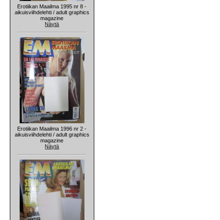
Erotiikan Maailma 1995 nr 8 -
aikuisviihdelehti / adult graphics
magazine
Näytä
Erotiikan Maailma 1996 nr 2 -
aikuisviihdelehti / adult graphics
magazine
Näytä