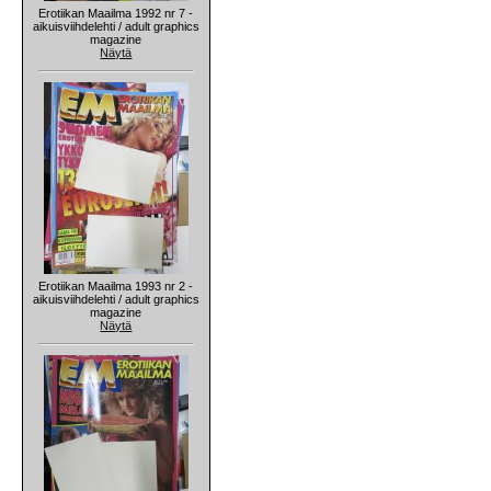
Erotiikan Maailma 1992 nr 7 -
aikuisviihdelehti / adult graphics
magazine
Näytä
Erotiikan Maailma 1993 nr 2 -
aikuisviihdelehti / adult graphics
magazine
Näytä