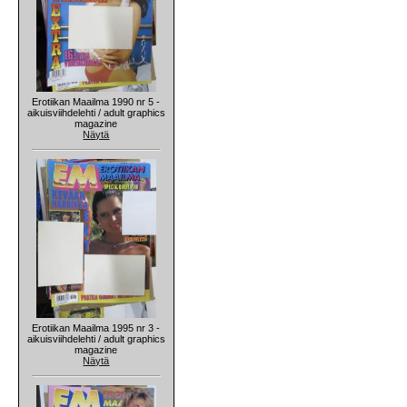
Erotiikan Maailma 1990 nr 5 -
aikuisviihdelehti / adult graphics
magazine
Näytä
Erotiikan Maailma 1995 nr 3 -
aikuisviihdelehti / adult graphics
magazine
Näytä