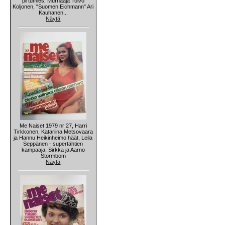
pirtumies, Murhaaja Toivo
Koljonen, "Suomen Eichmann" Ari
Kauhanen...
Näytä
Me Naiset 1979 nr 27, Harri
Tirkkonen, Katariina Metsovaara
ja Hannu Heikinheimo häät, Leila
Seppänen - supertähtien
kampaaja, Sirkka ja Aarno
Stormbom
Näytä