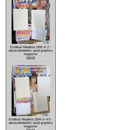
Erotiikan Maailma 1995 nr 2 -
aikuisviihdelehti / adult graphics
magazine
Näytä
Erotiikan Maailma 1994 nr 4-5 -
aikuisviihdelehti / adult graphics
magazine
Näytä