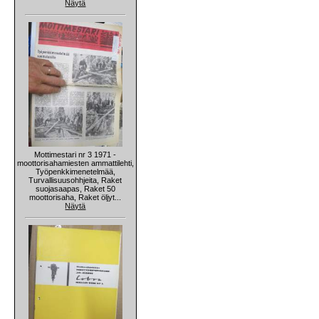
Näytä
Mottimestari nr 3 1971 -
moottorisahamiesten ammattilehti,
Työpenkkimenetelmää,
Turvallisuusohhjeita, Raket
suojasaapas, Raket 50
moottorisaha, Raket öljyt...
Näytä