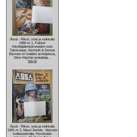
Ässä - Rikos, sota ja seikkailu
1980 nr 1, Fokker
Hävittäjälentokoneiden osto
Talvisotaan, Kenneth & Dennis
Barman eri maiden armeijoissa,
Simo Häyhän joululahja...
Näytä
Ässä - Rikos, sota ja seikkailu
1981 nr 3, Mauri Sariola - Marskin
sotilaspalvelija, Hyvinkään