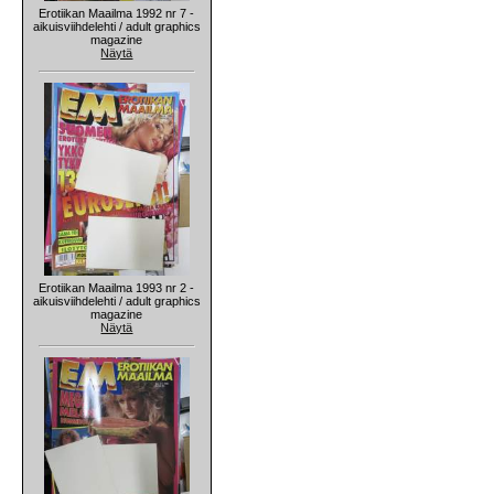
Erotiikan Maailma 1992 nr 7 -
aikuisviihdelehti / adult graphics
magazine
Näytä
Erotiikan Maailma 1993 nr 2 -
aikuisviihdelehti / adult graphics
magazine
Näytä