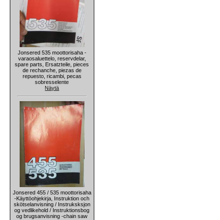
Jonsered 535 moottorisaha -
varaosaluettelo, reservdelar,
spare parts, Ersatzteile, pieces
de rechanche, piezas de
repuesto, ricambi, pecas
sobresselente
Näytä
Jonsered 455 / 535 moottorisaha
-Käyttöohjekirja, Instruktion och
skötselanvisning / Instruksksjon
og vedlikehold / Instruktionsbog
og brugsanvisning -chain saw