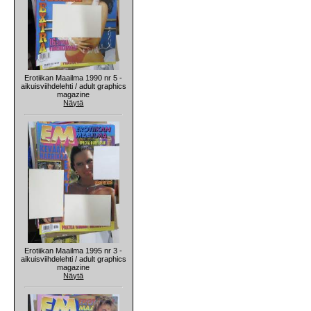
Erotiikan Maailma 1990 nr 5 -
aikuisviihdelehti / adult graphics
magazine
Näytä
Erotiikan Maailma 1995 nr 3 -
aikuisviihdelehti / adult graphics
magazine
Näytä