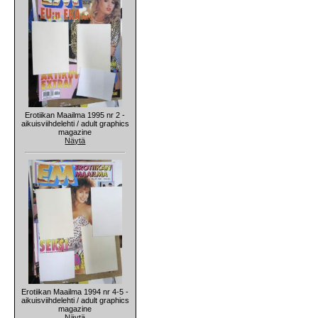
Erotiikan Maailma 1995 nr 2 -
aikuisviihdelehti / adult graphics
magazine
Näytä
Erotiikan Maailma 1994 nr 4-5 -
aikuisviihdelehti / adult graphics
magazine
Näytä