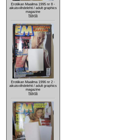
Erotiikan Maailma 1995 nr 8 -
aikuisviihdelehti / adult graphics
magazine
Näytä
Erotiikan Maailma 1996 nr 2 -
aikuisviihdelehti / adult graphics
magazine
Näytä