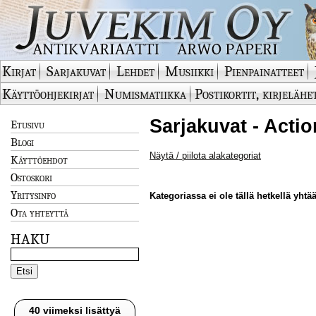
Kirjat
Sarjakuvat
Lehdet
Musiikki
Pienpainatteet
Käyttöohjekirjat
Numismatiikka
Postikortit, kirjelähe
Sarjakuvat - Actio
Etusivu
Blogi
Näytä / piilota alakategoriat
Käyttöehdot
Ostoskori
Yritysinfo
Kategoriassa ei ole tällä hetkellä yhtää
Ota yhteyttä
HAKU
40 viimeksi lisättyä