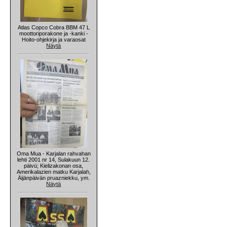
Atlas Copco Cobra BBM 47 L
moottoriporakone ja -kanki -
Hoito-ohjekirja ja varaosat
Näytä
Oma Mua - Karjalan rahvahan
lehti 2001 nr 14, Sulakuun 12.
päivü; Kielizakonan osa,
Amerikalazien matku Karjalah,
Äijänpäivän pruazniekku, ym.
Näytä