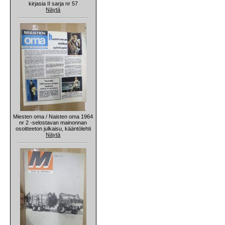
kirjasia II sarja nr 57
Näytä
Miesten oma / Naisten oma 1964
nr 2 -selostavan mainonnan
osoitteeton julkaisu, kääntölehti
Näytä