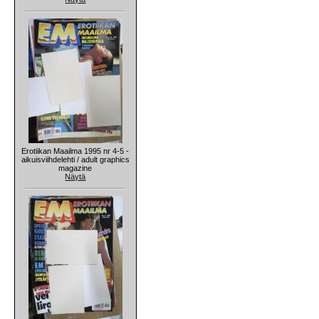
Erotiikan Maailma 1995 nr 4-5 -
aikuisviihdelehti / adult graphics
magazine
Näytä