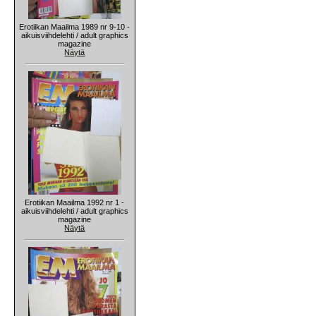
Erotiikan Maailma 1989 nr 9-10 -
aikuisviihdelehti / adult graphics
magazine
Näytä
Erotiikan Maailma 1992 nr 1 -
aikuisviihdelehti / adult graphics
magazine
Näytä