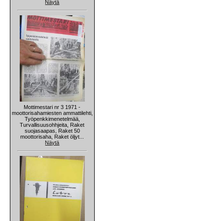
Näytä
Mottimestari nr 3 1971 -
moottorisahamiesten ammattilehti,
Työpenkkimenetelmää,
Turvallisuusohhjeita, Raket
suojasaapas, Raket 50
moottorisaha, Raket öljyt...
Näytä