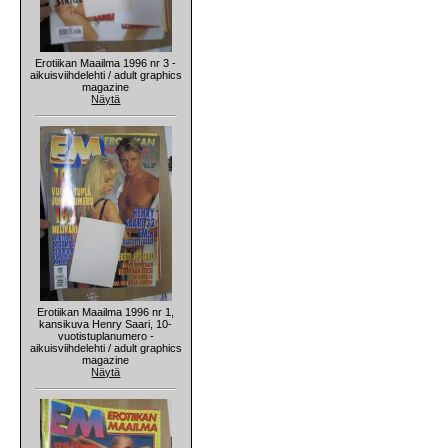
Erotiikan Maailma 1996 nr 3 -
aikuisviihdelehti / adult graphics
magazine
Näytä
Erotiikan Maailma 1996 nr 1,
kansikuva Henry Saari, 10-
vuotistuplanumero -
aikuisviihdelehti / adult graphics
magazine
Näytä