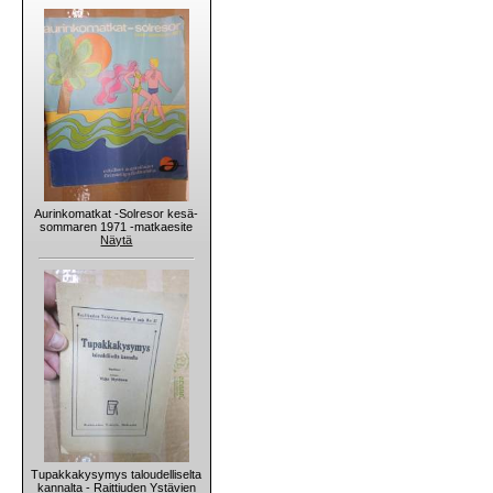
Aurinkomatkat -Solresor kesä-
sommaren 1971 -matkaesite
Näytä
Tupakkakysymys taloudelliselta
kannalta - Raittiuden Ystävien