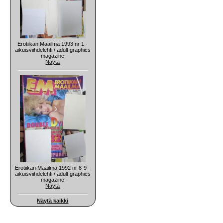
Erotiikan Maailma 1993 nr 1 -
aikuisviihdelehti / adult graphics
magazine
Näytä
Erotiikan Maailma 1992 nr 8-9 -
aikuisviihdelehti / adult graphics
magazine
Näytä
Näytä kaikki