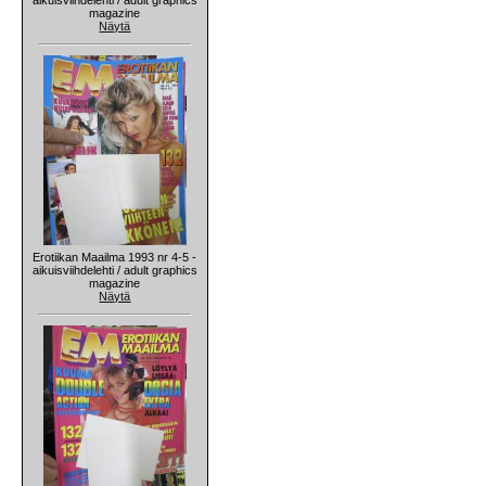
magazine
Näytä
Erotiikan Maailma 1993 nr 4-5 -
aikuisviihdelehti / adult graphics
magazine
Näytä