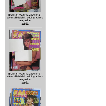
Erotiikan Maailma 1990 nr 2 -
aikuisviihdelehti / adult graphics
magazine
Näytä
Erotiikan Maailma 1990 nr 9 -
aikuisviihdelehti / adult graphics
magazine
Näytä