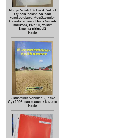
Maa ja Metalli 1971 nr 4 -Valmet
Oy asiakaslehti, Vakolan
konekoetukset, Metsätalouden
koneellistaminen, Uusia Valmet-
haulikoita, Pika 50, Valmet
Kouvola piirimyyjä
Näytä
K-maataloustyökoneet (Kesko
Oy) 1996 -tuoteluettelo / kuvasto
Näytä