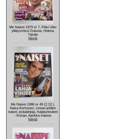
Me Naiset 1979 nr 7, Päivi Uitto
yllätysmissi Oulusta, Helena
Takalo
Näytä
Me Naiset 1986 nr 49 (2.12.),
Kaisa Korhonen, Linnan juhlien
naiset, joululahjoja, huippuneuleet
- Krizian, Aarikka mainos
Näytä