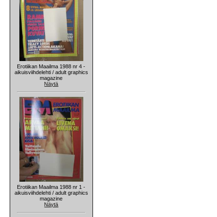
Erotiikan Maailma 1988 nr 4 -
aikuisviihdelehti / adult graphics
magazine
Näytä
Erotiikan Maailma 1988 nr 1 -
aikuisviihdelehti / adult graphics
magazine
Näytä