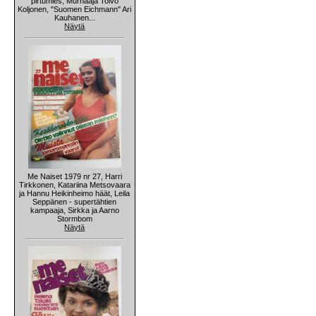
pirtumies, Murhaaja Toivo
Koljonen, "Suomen Eichmann" Ari
Kauhanen...
Näytä
Me Naiset 1979 nr 27, Harri
Tirkkonen, Katariina Metsovaara
ja Hannu Heikinheimo häät, Leila
Seppänen - supertähtien
kampaaja, Sirkka ja Aarno
Stormbom
Näytä