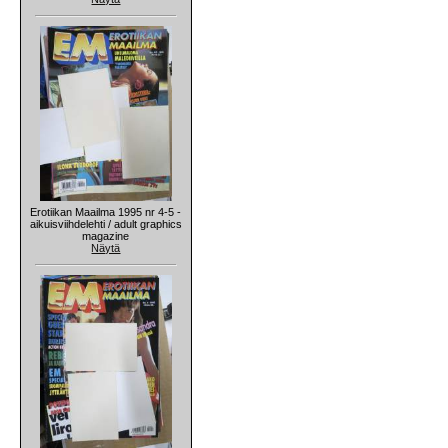
Erotiikan Maailma 1995 nr 4-5 -
aikuisviihdelehti / adult graphics
magazine
Näytä