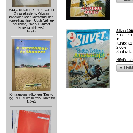
Maa ja Metalli 1971 nr 4 -Valmet
Oy asiakaslehti, Vakolan
konekoetukset, Metsätalouden
koneellistaminen, Uusia Valmet-
haulikoita, Pika 50, Valmet
Kouvola piirimyyjä
Siivet 198
Näytä
Kustannus
1981
Kunto: K2 
2.00 €
Saatavilla:
Näytä lisä
Lisää
K-maataloustyökoneet (Kesko
Oy) 1996 -tuoteluettelo / kuvasto
Näytä