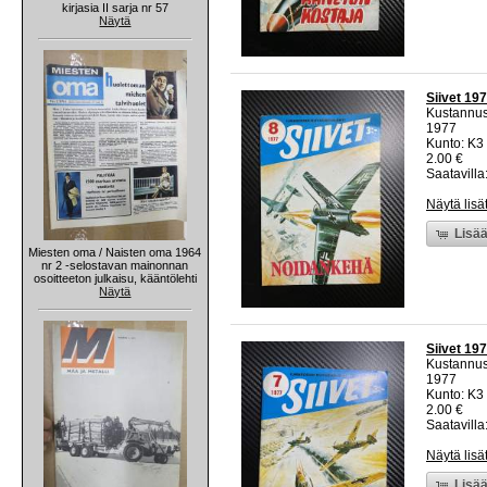
kirjasia II sarja nr 57
Näytä
Siivet 19
Kustannu
1977
Kunto: K3 
2.00 €
Saatavilla:
Näytä lisä
Lisää
Miesten oma / Naisten oma 1964
nr 2 -selostavan mainonnan
osoitteeton julkaisu, kääntölehti
Näytä
Siivet 19
Kustannu
1977
Kunto: K3 
2.00 €
Saatavilla:
Näytä lisä
Lisää