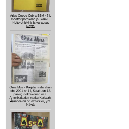
Atlas Copco Cobra BBM 47 L
moottoriporakone ja -kanki -
Hoito-ohjekirja ja varaosat
Näytä
Oma Mua - Karjalan rahvahan
lehti 2001 nr 14, Sulakuun 12.
päivü; Kielizakonan osa,
Amerikalazien matku Karjalah,
Äijänpäivän pruazniekku, ym.
Näytä