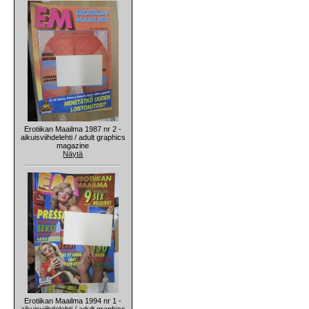
Erotiikan Maailma 1987 nr 2 -
aikuisviihdelehti / adult graphics
magazine
Näytä
Erotiikan Maailma 1994 nr 1 -
aikuisviihdelehti / adult graphics