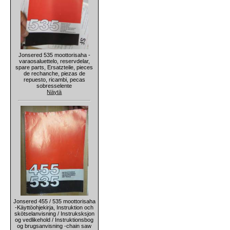
Jonsered 535 moottorisaha -
varaosaluettelo, reservdelar,
spare parts, Ersatzteile, pieces
de rechanche, piezas de
repuesto, ricambi, pecas
sobresselente
Näytä
Jonsered 455 / 535 moottorisaha
-Käyttöohjekirja, Instruktion och
skötselanvisning / Instruksksjon
og vedlikehold / Instruktionsbog
og brugsanvisning -chain saw