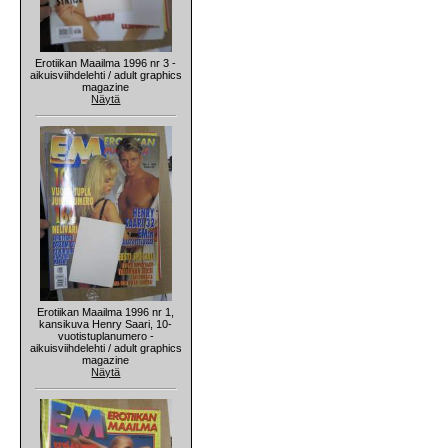
Erotiikan Maailma 1996 nr 3 -
aikuisviihdelehti / adult graphics
magazine
Näytä
Erotiikan Maailma 1996 nr 1,
kansikuva Henry Saari, 10-
vuotistuplanumero -
aikuisviihdelehti / adult graphics
magazine
Näytä