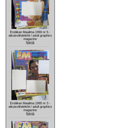
Erotiikan Maailma 1990 nr 5 -
aikuisviihdelehti / adult graphics
magazine
Näytä
Erotiikan Maailma 1995 nr 3 -
aikuisviihdelehti / adult graphics
magazine
Näytä