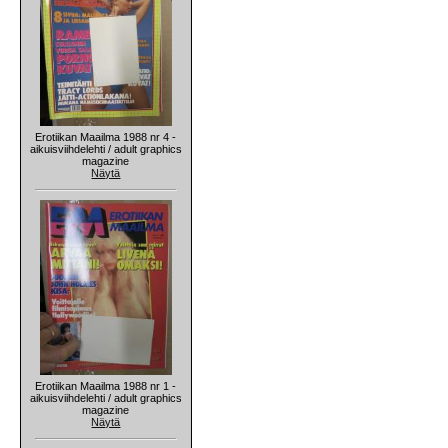
Erotiikan Maailma 1988 nr 4 -
aikuisviihdelehti / adult graphics
magazine
Näytä
Erotiikan Maailma 1988 nr 1 -
aikuisviihdelehti / adult graphics
magazine
Näytä