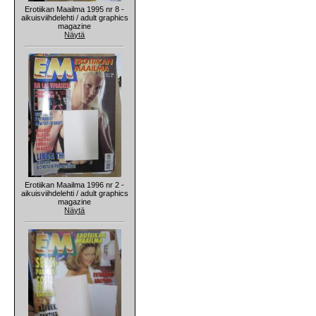
Erotiikan Maailma 1995 nr 8 -
aikuisviihdelehti / adult graphics
magazine
Näytä
Erotiikan Maailma 1996 nr 2 -
aikuisviihdelehti / adult graphics
magazine
Näytä