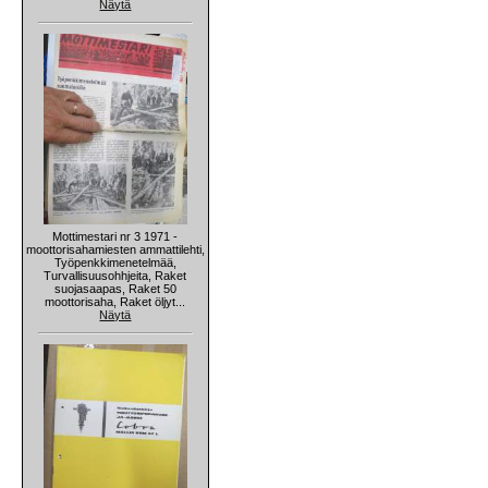
Näytä
Mottimestari nr 3 1971 -
moottorisahamiesten ammattilehti,
Työpenkkimenetelmää,
Turvallisuusohhjeita, Raket
suojasaapas, Raket 50
moottorisaha, Raket öljyt...
Näytä