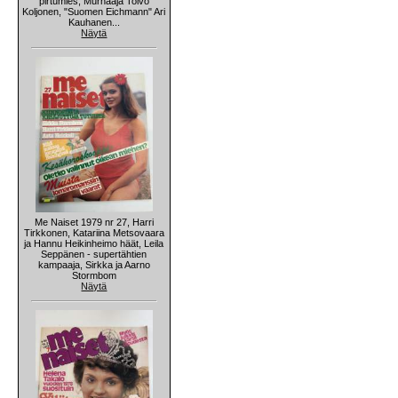
pirtumies, Murhaaja Toivo
Koljonen, "Suomen Eichmann" Ari
Kauhanen...
Näytä
Me Naiset 1979 nr 27, Harri
Tirkkonen, Katariina Metsovaara
ja Hannu Heikinheimo häät, Leila
Seppänen - supertähtien
kampaaja, Sirkka ja Aarno
Stormbom
Näytä