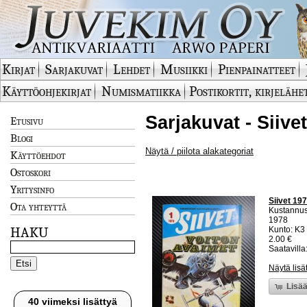
Kirjat
Sarjakuvat
Lehdet
Musiikki
Pienpainatteet
Käyttöohjekirjat
Numismatiikka
Postikortit, kirjelähe
Sarjakuvat - Siive
Etusivu
Blogi
Näytä / piilota alakategoriat
Käyttöehdot
Ostoskori
Yritysinfo
Siivet 19
Ota yhteyttä
Kustannu
1978
HAKU
Kunto: K3 
2.00 €
Saatavilla:
Näytä lisä
Lisää
40 viimeksi lisättyä