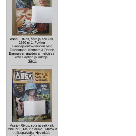
Ässä - Rikos, sota ja seikkailu
1980 nr 1, Fokker
Hävittäjälentokoneiden osto
Talvisotaan, Kenneth & Dennis
Barman eri maiden armeijoissa,
Simo Häyhän joululahja...
Näytä
Ässä - Rikos, sota ja seikkailu
1981 nr 3, Mauri Sariola - Marskin
sotilaspalvelija, Hyvinkään