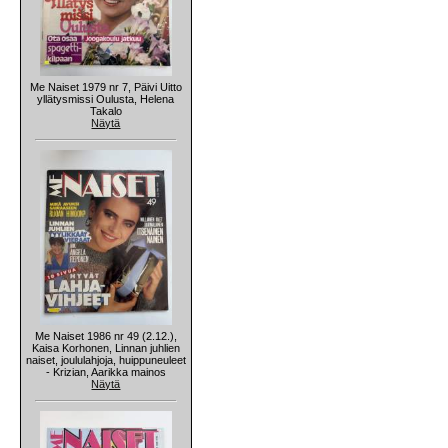
Me Naiset 1979 nr 7, Päivi Uitto
yllätysmissi Oulusta, Helena
Takalo
Näytä
Me Naiset 1986 nr 49 (2.12.),
Kaisa Korhonen, Linnan juhlien
naiset, joululahjoja, huippuneuleet
- Krizian, Aarikka mainos
Näytä