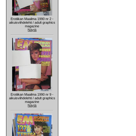
Erotiikan Maailma 1990 nr 2 -
aikuisviihdelehti / adult graphics
magazine
Näytä
Erotiikan Maailma 1990 nr 9 -
aikuisviihdelehti / adult graphics
magazine
Näytä