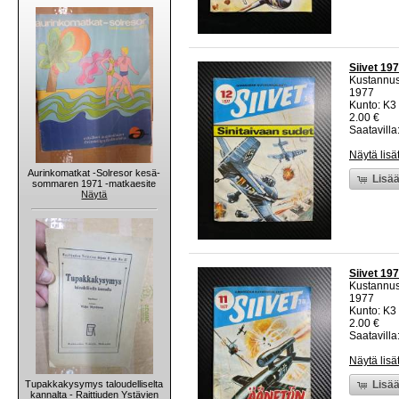
Siivet 197
Kustannu
1977
Kunto: K3 
2.00 €
Saatavilla:
Näytä lisä
Aurinkomatkat -Solresor kesä-
Lisää
sommaren 1971 -matkaesite
Näytä
Siivet 19
Kustannu
1977
Kunto: K3 
2.00 €
Saatavilla:
Näytä lisä
Tupakkakysymys taloudelliselta
Lisää
kannalta - Raittiuden Ystävien