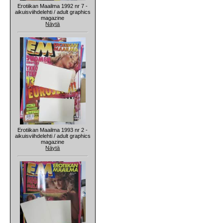
Erotiikan Maailma 1992 nr 7 -
aikuisviihdelehti / adult graphics
magazine
Näytä
Erotiikan Maailma 1993 nr 2 -
aikuisviihdelehti / adult graphics
magazine
Näytä