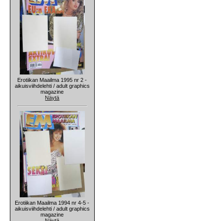
Erotiikan Maailma 1995 nr 2 -
aikuisviihdelehti / adult graphics
magazine
Näytä
Erotiikan Maailma 1994 nr 4-5 -
aikuisviihdelehti / adult graphics
magazine
Näytä