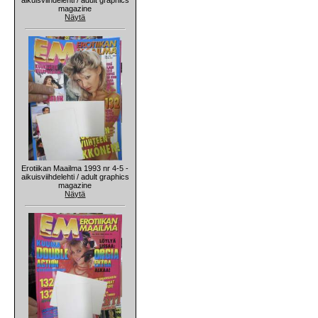
magazine
Näytä
Erotiikan Maailma 1993 nr 4-5 -
aikuisviihdelehti / adult graphics
magazine
Näytä