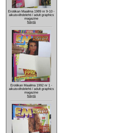
Erotiikan Maailma 1989 nr 9-10 -
aikuisviihdelehti / adult graphics
magazine
Näytä
Erotiikan Maailma 1992 nr 1 -
aikuisviihdelehti / adult graphics
magazine
Näytä