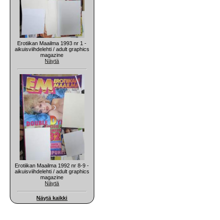
Erotiikan Maailma 1993 nr 1 -
aikuisviihdelehti / adult graphics
magazine
Näytä
Erotiikan Maailma 1992 nr 8-9 -
aikuisviihdelehti / adult graphics
magazine
Näytä
Näytä kaikki