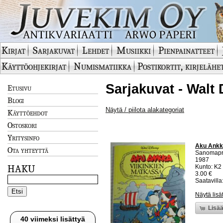
Kirjat
Sarjakuvat
Lehdet
Musiikki
Pienpainatteet
Käyttöohjekirjat
Numismatiikka
Postikortit, kirjelähe
Sarjakuvat - Walt
Etusivu
Blogi
Näytä / piilota alakategoriat
Käyttöehdot
Ostoskori
Yritysinfo
Aku Ankka
Ota yhteyttä
Sanomapr
1987
HAKU
Kunto: K2 
3.00 €
Saatavilla:
Näytä lisä
Lisää
40 viimeksi lisättyä