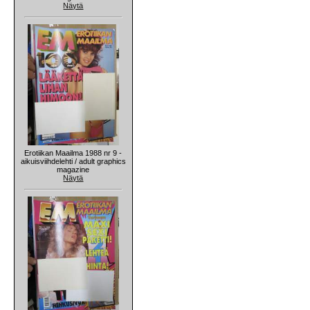
Näytä
Erotiikan Maailma 1988 nr 9 -
aikuisviihdelehti / adult graphics
magazine
Näytä