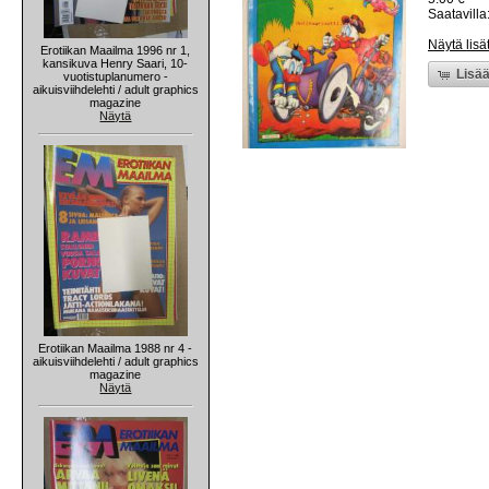
Saatavilla:
Näytä lisä
Erotiikan Maailma 1996 nr 1,
kansikuva Henry Saari, 10-
Lisää
vuotistuplanumero -
aikuisviihdelehti / adult graphics
magazine
Näytä
Erotiikan Maailma 1988 nr 4 -
aikuisviihdelehti / adult graphics
magazine
Näytä