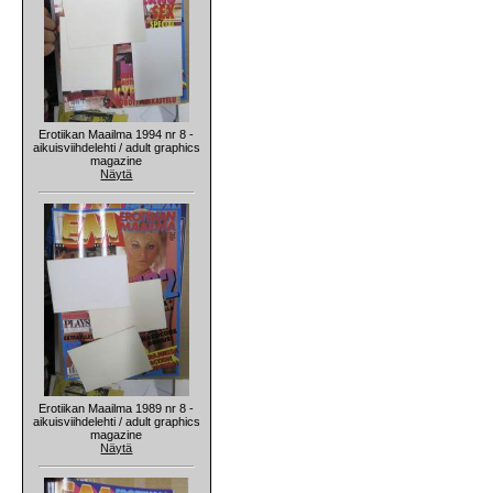
Erotiikan Maailma 1994 nr 8 -
aikuisviihdelehti / adult graphics
magazine
Näytä
Erotiikan Maailma 1989 nr 8 -
aikuisviihdelehti / adult graphics
magazine
Näytä