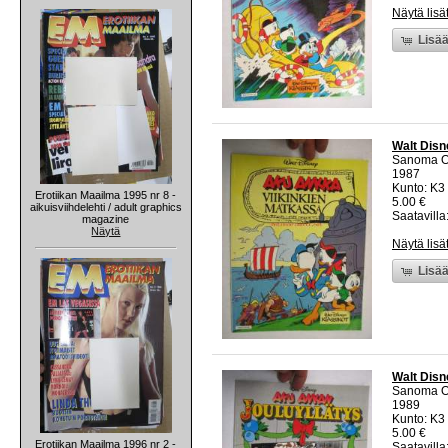
Näytä lisä
Lisää
Walt Disn
Sanoma O
1987
Kunto: K3
Erotiikan Maailma 1995 nr 8 -
5.00 €
aikuisviihdelehti / adult graphics
Saatavilla:
magazine
Näytä
Näytä lisä
Lisää
Walt Disn
Sanoma O
1989
Kunto: K3
5.00 €
Erotiikan Maailma 1996 nr 2 -
Saatavilla: