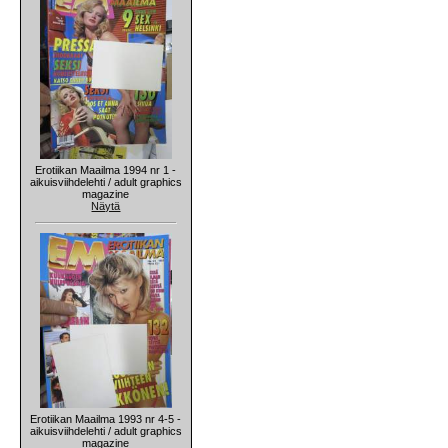
Erotiikan Maailma 1994 nr 1 -
aikuisviihdelehti / adult graphics
magazine
Näytä
Erotiikan Maailma 1993 nr 4-5 -
aikuisviihdelehti / adult graphics
magazine