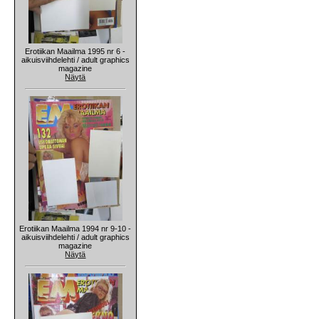
Erotiikan Maailma 1995 nr 6 -
aikuisviihdelehti / adult graphics
magazine
Näytä
Erotiikan Maailma 1994 nr 9-10 -
aikuisviihdelehti / adult graphics
magazine
Näytä