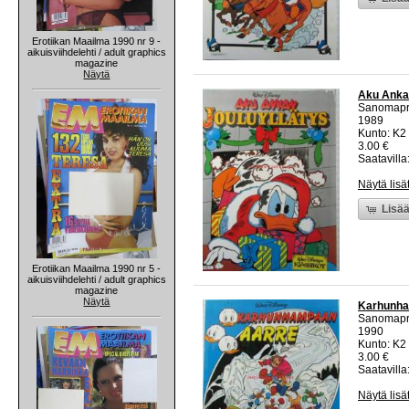
Erotiikan Maailma 1990 nr 9 -
aikuisviihdelehti / adult graphics
magazine
Näytä
Aku Ankan
Sanomapr
1989
Kunto: K2 
3.00 €
Saatavilla:
Näytä lisä
Lisää
Erotiikan Maailma 1990 nr 5 -
aikuisviihdelehti / adult graphics
magazine
Näytä
Karhunham
Sanomapr
1990
Kunto: K2 
3.00 €
Saatavilla:
Näytä lisä