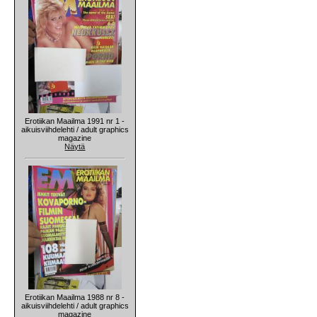
Erotiikan Maailma 1991 nr 1 -
aikuisviihdelehti / adult graphics
magazine
Näytä
Erotiikan Maailma 1988 nr 8 -
aikuisviihdelehti / adult graphics
magazine