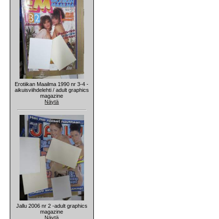
Erotiikan Maailma 1990 nr 3-4 -
aikuisviihdelehti / adult graphics
magazine
Näytä
Jallu 2006 nr 2 -adult graphics
magazine
Näytä