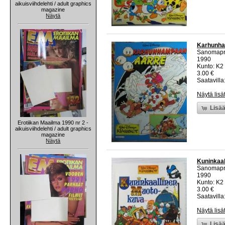
aikuisviihdelehti / adult graphics
magazine
Näytä
Karhunham
Sanomapr
1990
Kunto: K2 
3.00 €
Saatavilla:
Näytä lisä
Lisää
Erotiikan Maailma 1990 nr 2 -
aikuisviihdelehti / adult graphics
magazine
Näytä
Kuninkaal
Sanomapr
1990
Kunto: K2 
3.00 €
Saatavilla:
Näytä lisä
Lisää