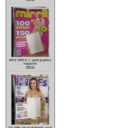
Mirrit 1989 nr 1 -adult graphics
magazine
Näytä
50+ Milfs aikuisviihdelehti -adult