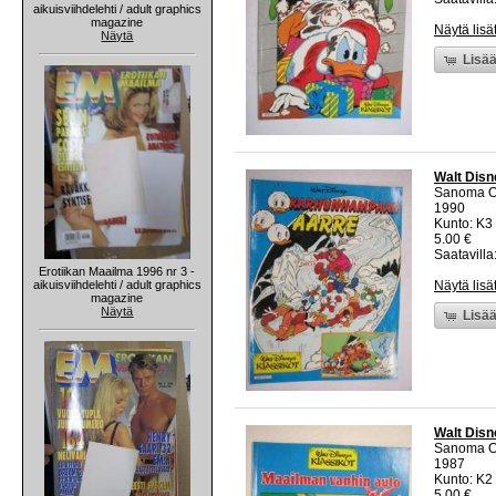
aikuisviihdelehti / adult graphics
magazine
Näytä lisä
Näytä
Lisää
Walt Disn
Sanoma O
1990
Kunto: K3
5.00 €
Saatavilla:
Erotiikan Maailma 1996 nr 3 -
aikuisviihdelehti / adult graphics
Näytä lisä
magazine
Näytä
Lisää
Walt Disn
Sanoma O
1987
Kunto: K2 
5.00 €