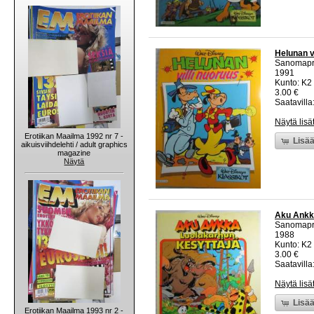
Helunan v
Sanomapr
1991
Kunto: K2 
3.00 €
Saatavilla:
Näytä lisä
Erotiikan Maailma 1992 nr 7 -
Lisää
aikuisviihdelehti / adult graphics
magazine
Näytä
Aku Ankka
Sanomapr
1988
Kunto: K2 
3.00 €
Saatavilla:
Näytä lisä
Lisää
Erotiikan Maailma 1993 nr 2 -