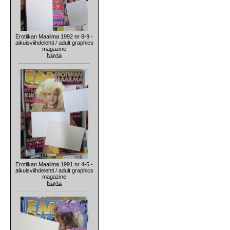
Erotiikan Maailma 1992 nr 8-9 -
aikuisviihdelehti / adult graphics
magazine
Näytä
Erotiikan Maailma 1991 nr 4-5 -
aikuisviihdelehti / adult graphics
magazine
Näytä