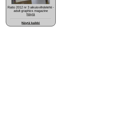
Ratto 2012 nr 3 aikuisviihdelehti -
adult graphics magazine
Näytä
Näytä kaikki