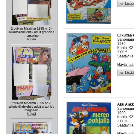
Lisää
Erotiikan Maailma 1995 nr 3 -
aikuisviihdelehti / adult graphics
EI kultaa 
magazine
Näytä
Sanomapr
1989
Kunto: K2 
3.00 €
Saatavilla:
Näytä lisä
Lisää
Erotiikan Maailma 1995 nr 2 -
Aku Ankka
aikuisviihdelehti / adult graphics
Sanomapr
magazine
1990
Näytä
Kunto: K2 
2.00 €
Saatavilla:
Näytä lisä