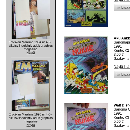
Lisää
Aku Ankka
Erotiikan Maailma 1994 nr 4-5 -
Sanomapr
aikuisviihdelehti / adult graphics
1991
magazine
Kunto: K2 
Näytä
3.00 €
Saatavilla:
Näytä lisä
Lisää
Walt Disn
Sanoma O
1991
Erotiikan Maailma 1995 nr 4-5 -
Kunto: K3
aikuisviihdelehti / adult graphics
magazine
5.00 €
Näytä
Saatavilla: