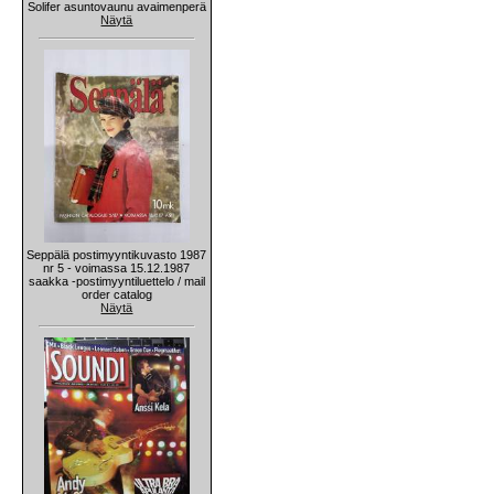
Solifer asuntovaunu avaimenperä
Näytä
Seppälä postimyyntikuvasto 1987
nr 5 - voimassa 15.12.1987
saakka -postimyyntiluettelo / mail
order catalog
Näytä