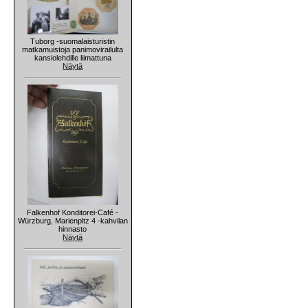
Tuborg -suomalaisturistin
matkamuistoja panimovirailulta
kansiolehdille liimattuna
Näytä
Falkenhof Konditorei-Café -
Würzburg, Marienpltz 4 -kahvilan
hinnasto
Näytä