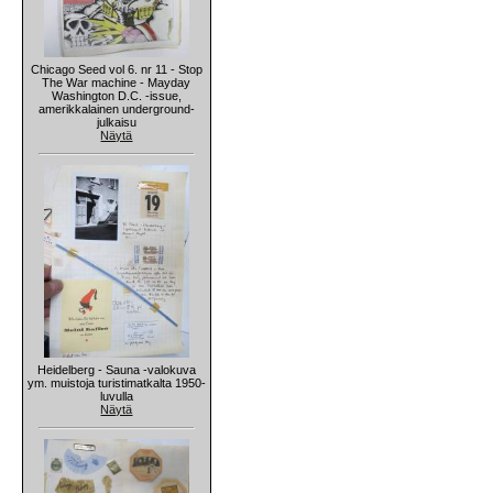
Chicago Seed vol 6. nr 11 - Stop
The War machine - Mayday
Washington D.C. -issue,
amerikkalainen underground-
julkaisu
Näytä
Heidelberg - Sauna -valokuva
ym. muistoja turistimatkalta 1950-
luvulla
Näytä