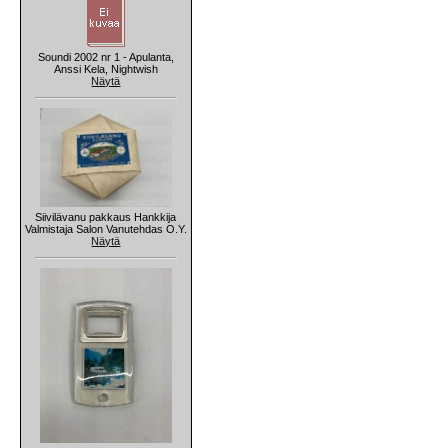
Soundi 2002 nr 1 - Apulanta,
Anssi Kela, Nightwish
Näytä
Siivilävanu pakkaus Hankkija
Valmistaja Salon Vanutehdas O.Y.
Näytä