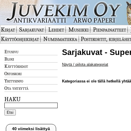
Kirjat
Sarjakuvat
Lehdet
Musiikki
Pienpainatteet
Käyttöohjekirjat
Numismatiikka
Postikortit, kirjelähe
Sarjakuvat - Supe
Etusivu
Blogi
Näytä / piilota alakategoriat
Käyttöehdot
Ostoskori
Yritysinfo
Kategoriassa ei ole tällä hetkellä yhtää
Ota yhteyttä
HAKU
40 viimeksi lisättyä