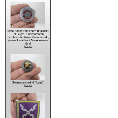
Signe Bengström Hfors (Helsinki)
- "Lucky" -tunnistamaton
metallinen tähtikuviollinen merkki,
jonkaa keskiössä 5-sakarainen
tähti
Näytä
SA marssimerkki, "kulta"
Näytä