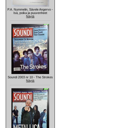
P.A. Nummelin, Sävele Angervo -
Isä, poika ja puuvenheet
Näytä
Soundi 2003 nr 10 - The Strokes
Näytä