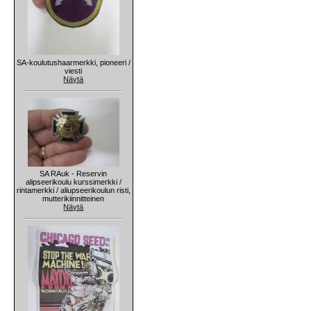
SA-koulutushaarmerkki, pioneeri /
viesti
Näytä
SA RAuk - Reservin
alipseerikoulu kurssimerkki /
rintamerkki / aliupseerikoulun risti,
mutterikiinnitteinen
Näytä