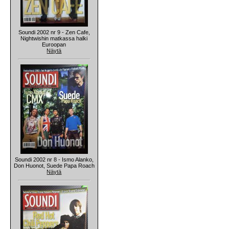
Soundi 2002 nr 9 - Zen Cafe,
Nightwishin matkassa halki
Euroopan
Näytä
Soundi 2002 nr 8 - Ismo Alanko,
Don Huonot, Suede Papa Roach
Näytä